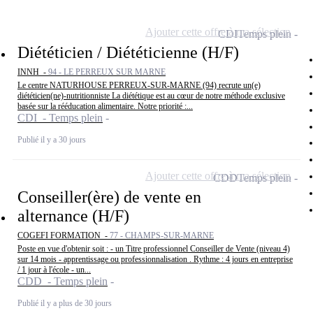
Ajouter cette offre à ma sélection
CDI
Temps plein
Diététicien / Diététicienne (H/F)
INNH -
94 - LE PERREUX SUR MARNE
Le centre NATURHOUSE PERREUX-SUR-MARNE (94) recrute un(e)
diététicien(ne)-nutritionniste La diététique est au cœur de notre méthode exclusive
basée sur la rééducation alimentaire. Notre priorité :...
CDI - Temps plein
Publié il y a 30 jours
Ajouter cette offre à ma sélection
CDD
Temps plein
Conseiller(ère) de vente en
alternance (H/F)
COGEFI FORMATION -
77 - CHAMPS-SUR-MARNE
Poste en vue d'obtenir soit : - un Titre professionnel Conseiller de Vente (niveau 4)
sur 14 mois - apprentissage ou professionnalisation . Rythme : 4 jours en entreprise
/ 1 jour à l'école - un...
CDD - Temps plein
Publié il y a plus de 30 jours