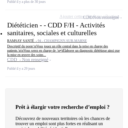
Publié il y a plus de 30 jours
Ajouter cette offre à ma sélection
CDD
Non renseigné
Diététicien - - CDD F/H - Activités
sanitaires, sociales et culturelles
RAMSAY SANTÉ -
94 - CHAMPIGNY-SUR-MARNE
Descriptif du poste:\nVous jouez un rôle central dans la prise en charge des
patients.\n\nVous serez en charge de :\n•\tElaborer un diagnostic diététique ainsi que
la mise en œuvre des soins...
CDD - Non renseigné
Publié il y a 29 jours
Prêt à élargir votre recherche d’emploi ?
Découvrez de nouveaux territoires où les chances de
trouver un emploi sont plus fortes en réalisant un