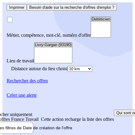
Imprimer
Besoin d'aide sur la recherche d'offres d'emploi ?
Métier, compétence, mot-clé, numéro d'offre
Lieu de travail
Distance autour du lieu choisi
Rechercher
des offres
Créer une alerte
Qui sont n
icher uniquement
 offres France Travail
Cette action recharge la liste des offres
les filtres de
Date de création
de l'offre