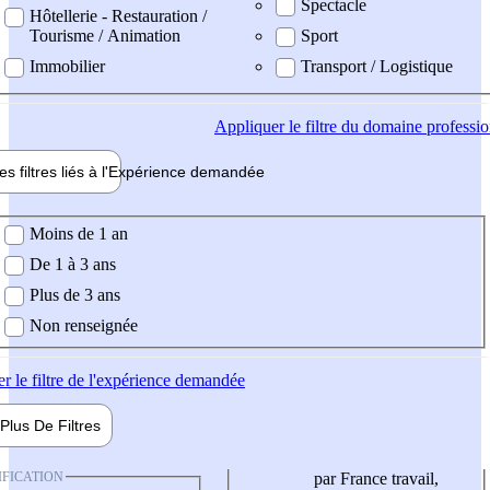
Spectacle
Hôtellerie - Restauration /
Tourisme / Animation
Sport
Immobilier
Transport / Logistique
Appliquer
le filtre du domaine professi
es filtres liés à l'
Expérience
demandée
ience demandée
Moins de 1 an
De 1 à 3 ans
Plus de 3 ans
Non renseignée
er
le filtre de l'expérience demandée
Plus De
Filtres
IFICATION
par France travail,