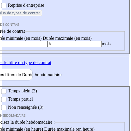
Reprise d'entreprise
plus
de types de contrat
 DE CONTRAT
ée de contrat
ée minimale (en mois)
Durée maximale (en mois)
mois
er
le filtre du type de contrat
les filtres de
Durée hebdo
madaire
 hebdomadaire
Temps plein (2)
Temps partiel
Non renseignée (3)
 HEBDOMADAIRE
cisez la durée hebdomadaire :
ée minimale (en heure)
Durée maximale (en heure)