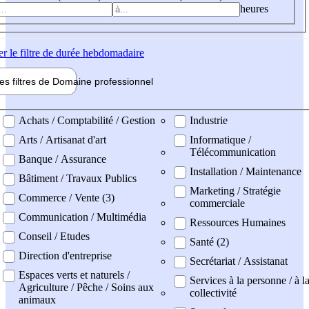
heures
er
le filtre de durée hebdomadaire
les filtres de
Domaine pro
fessionnel
ne professionel
Achats / Comptabilité / Gestion
Industrie
Arts / Artisanat d'art
Informatique /
Télécommunication
Banque / Assurance
Installation / Maintenance
Bâtiment / Travaux Publics
Marketing / Stratégie
Commerce / Vente (3)
commerciale
Communication / Multimédia
Ressources Humaines
Conseil / Etudes
Santé (2)
Direction d'entreprise
Secrétariat / Assistanat
Espaces verts et naturels /
Services à la personne / à l
Agriculture / Pêche / Soins aux
collectivité
animaux