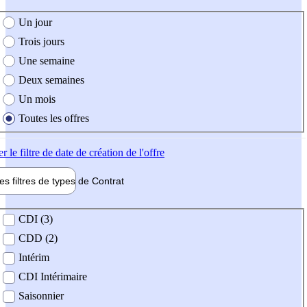
e création de l'offre
Un jour
Trois jours
Une semaine
Deux semaines
Un mois
Toutes les offres
er
le filtre de date de création de l'offre
les filtres de types de
Contrat
de contrat
CDI (3)
CDD (2)
Intérim
CDI Intérimaire
Saisonnier