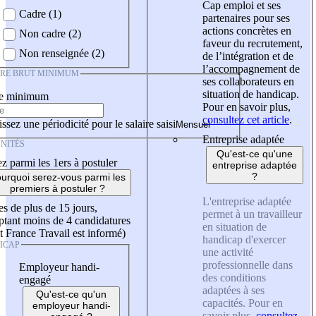
Cap emploi et ses
Cadre (1)
partenaires pour ses
actions concrètes en
Non cadre (2)
faveur du recrutement,
Non renseignée (2)
de l’intégration et de
l’accompagnement de
IRE BRUT MINIMUM
ses collaborateurs en
situation de handicap.
re minimum
Pour en savoir plus,
consultez cet article
.
ssez une périodicité pour le salaire saisi
Entreprise adaptée
NITÉS
Qu'est-ce qu'une
z parmi les 1ers à postuler
entreprise adaptée
?
urquoi serez-vous parmi les
premiers à postuler ?
L'entreprise adaptée
es de plus de 15 jours,
permet à un travailleur
tant moins de 4 candidatures
en situation de
t France Travail est informé)
handicap d'exercer
ICAP
une activité
professionnelle dans
Employeur handi-
des conditions
engagé
adaptées à ses
Qu'est-ce qu'un
capacités. Pour en
employeur handi-
savoir plus,
consultez