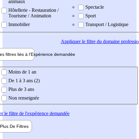
animaux
Spectacle
Hôtellerie - Restauration /
Tourisme / Animation
Sport
Immobilier
Transport / Logistique
Appliquer
le filtre du domaine professi
es filtres liés à l'
Expérience
demandée
ience demandée
Moins de 1 an
De 1 à 3 ans (2)
Plus de 3 ans
Non renseignée
er
le filtre de l'expérience demandée
Plus De
Filtres