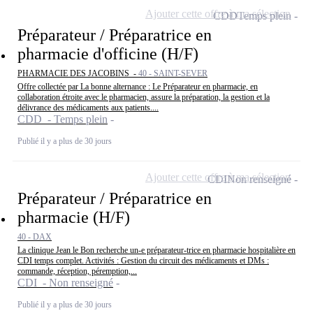
Ajouter cette offre à ma sélection
CDD
Temps plein
Préparateur / Préparatrice en
pharmacie d'officine (H/F)
PHARMACIE DES JACOBINS -
40 - SAINT-SEVER
Offre collectée par La bonne alternance : Le Préparateur en pharmacie, en
collaboration étroite avec le pharmacien, assure la préparation, la gestion et la
délivrance des médicaments aux patients....
CDD - Temps plein
Publié il y a plus de 30 jours
Ajouter cette offre à ma sélection
CDI
Non renseigné
Préparateur / Préparatrice en
pharmacie (H/F)
40 - DAX
La clinique Jean le Bon recherche un-e préparateur-trice en pharmacie hospitalière en
CDI temps complet. Activités : Gestion du circuit des médicaments et DMs :
commande, réception, péremption,...
CDI - Non renseigné
Publié il y a plus de 30 jours