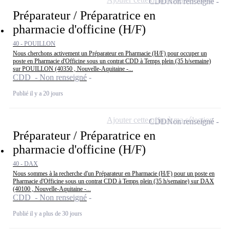
CDD
Non renseigné
Préparateur / Préparatrice en
pharmacie d'officine (H/F)
40 - POUILLON
Nous cherchons activement un Préparateur en Pharmacie (H/F) pour occuper un
poste en Pharmacie d'Officine sous un contrat CDD à Temps plein (35 h/semaine)
sur POUILLON (40350 , Nouvelle-Aquitaine -...
CDD - Non renseigné
Publié il y a 20 jours
Ajouter cette offre à ma sélection
CDD
Non renseigné
Préparateur / Préparatrice en
pharmacie d'officine (H/F)
40 - DAX
Nous sommes à la recherche d'un Préparateur en Pharmacie (H/F) pour un poste en
Pharmacie d'Officine sous un contrat CDD à Temps plein (35 h/semaine) sur DAX
(40100 , Nouvelle-Aquitaine -...
CDD - Non renseigné
Publié il y a plus de 30 jours