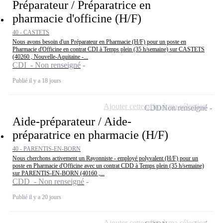
Préparateur / Préparatrice en
pharmacie d'officine (H/F)
40 - CASTETS
Nous avons besoin d'un Préparateur en Pharmacie (H/F) pour un poste en
Pharmacie d'Officine en contrat CDI à Temps plein (35 h/semaine) sur CASTETS
(40260 , Nouvelle-Aquitaine -...
CDI - Non renseigné
Publié il y a 18 jours
Ajouter cette offre à ma sélection
CDD
Non renseigné
Aide-préparateur / Aide-
préparatrice en pharmacie (H/F)
40 - PARENTIS-EN-BORN
Nous cherchons activement un Rayonniste - employé polyvalent (H/F) pour un
poste en Pharmacie d'Officine avec un contrat CDD à Temps plein (35 h/semaine)
sur PARENTIS-EN-BORN (40160 ,...
CDD - Non renseigné
Publié il y a 20 jours
Ajouter cette offre à ma sélection