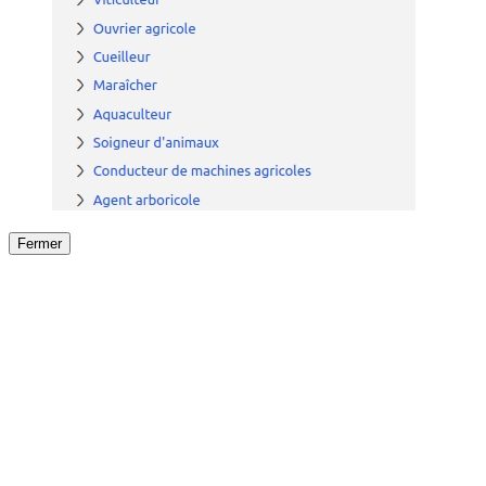
Fermer
Fermer
le détail de l'offre
/
Offre
sur
Offre précéden