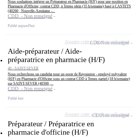
Nous souhaitons intégrer un Préparateur en Pharmacie (H/F) pour une position en
Pharmacie d'Officine, contrat CDD, à Temps plein (35 h/semaine) basé à CASTETS
(40260 , Nouvelle-Aquitaine -...
CDD - Non renseigné
Publié aujourd'hui
Ajouter cette offre à ma sélection
CDD
Non renseigné
Aide-préparateur / Aide-
préparatrice en pharmacie (H/F)
40 - SAINT-SEVER
Nous recherchons un candidat pour un poste de Rayonniste - employé polyvalent
(H/F) en Pharmacie d'Officine sous un contrat CDD à Temps partiel (18 h/semaine)
sur SAINT-SEVER (40500 ,...
CDD - Non renseigné
Publié hier
Ajouter cette offre à ma sélection
CDI
Non renseigné
Préparateur / Préparatrice en
pharmacie d'officine (H/F)