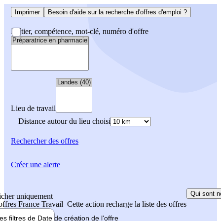
Imprimer
Besoin d'aide sur la recherche d'offres d'emploi ?
Métier, compétence, mot-clé, numéro d'offre
Lieu de travail
Distance autour du lieu choisi
Rechercher
des offres
Créer une alerte
Qui sont n
icher uniquement
 offres France Travail
Cette action recharge la liste des offres
les filtres de
Date de création
de l'offre