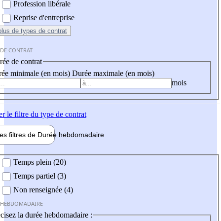
Profession libérale
Reprise d'entreprise
plus
de types de contrat
 DE CONTRAT
ée de contrat
ée minimale (en mois)
Durée maximale (en mois)
mois
er
le filtre du type de contrat
les filtres de
Durée hebdo
madaire
 hebdomadaire
Temps plein (20)
Temps partiel (3)
Non renseignée (4)
 HEBDOMADAIRE
cisez la durée hebdomadaire :