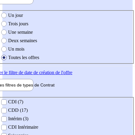
e création de l'offre
Un jour
Trois jours
Une semaine
Deux semaines
Un mois
Toutes les offres
er
le filtre de date de création de l'offre
les filtres de types de
Contrat
de contrat
CDI (7)
CDD (17)
Intérim (3)
CDI Intérimaire