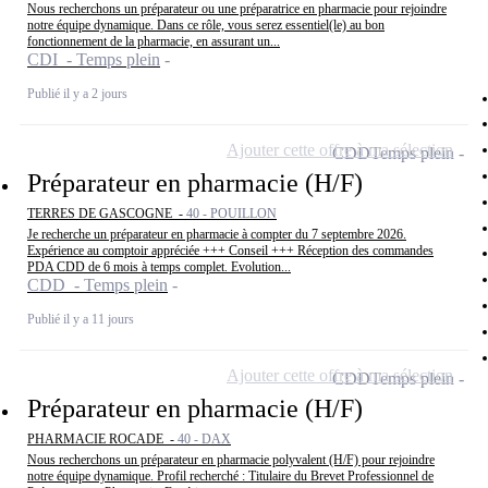
Nous recherchons un préparateur ou une préparatrice en pharmacie pour rejoindre
notre équipe dynamique. Dans ce rôle, vous serez essentiel(le) au bon
fonctionnement de la pharmacie, en assurant un...
CDI - Temps plein
Publié il y a 2 jours
Ajouter cette offre à ma sélection
CDD
Temps plein
Préparateur en pharmacie (H/F)
TERRES DE GASCOGNE -
40 - POUILLON
Je recherche un préparateur en pharmacie à compter du 7 septembre 2026.
Expérience au comptoir appréciée +++ Conseil +++ Réception des commandes
PDA CDD de 6 mois à temps complet. Evolution...
CDD - Temps plein
Publié il y a 11 jours
Ajouter cette offre à ma sélection
CDD
Temps plein
Préparateur en pharmacie (H/F)
PHARMACIE ROCADE -
40 - DAX
Nous recherchons un préparateur en pharmacie polyvalent (H/F) pour rejoindre
notre équipe dynamique. Profil recherché : Titulaire du Brevet Professionnel de