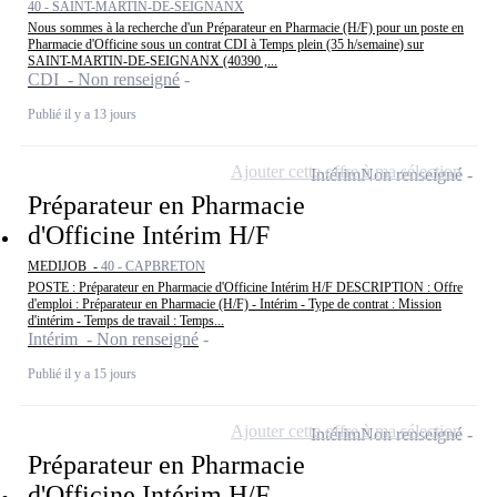
40 - SAINT-MARTIN-DE-SEIGNANX
Nous sommes à la recherche d'un Préparateur en Pharmacie (H/F) pour un poste en
Pharmacie d'Officine sous un contrat CDI à Temps plein (35 h/semaine) sur
SAINT-MARTIN-DE-SEIGNANX (40390 ,...
CDI - Non renseigné
Publié il y a 13 jours
Ajouter cette offre à ma sélection
Intérim
Non renseigné
Préparateur en Pharmacie
d'Officine Intérim H/F
MEDIJOB -
40 - CAPBRETON
POSTE : Préparateur en Pharmacie d'Officine Intérim H/F DESCRIPTION : Offre
d'emploi : Préparateur en Pharmacie (H/F) - Intérim - Type de contrat : Mission
d'intérim - Temps de travail : Temps...
Intérim - Non renseigné
Publié il y a 15 jours
Ajouter cette offre à ma sélection
Intérim
Non renseigné
Préparateur en Pharmacie
d'Officine Intérim H/F