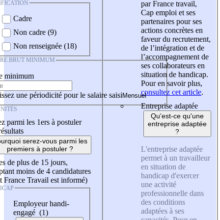
IFICATION
par France travail,
Cap emploi et ses
Cadre
partenaires pour ses
actions concrètes en
Non cadre (9)
faveur du recrutement,
Non renseignée (18)
de l’intégration et de
l’accompagnement de
IRE BRUT MINIMUM
ses collaborateurs en
situation de handicap.
re minimum
Pour en savoir plus,
consultez cet article
.
ssez une périodicité pour le salaire saisi
Entreprise adaptée
NITÉS
Qu'est-ce qu'une
z parmi les 1ers à postuler
entreprise adaptée
résultats
?
urquoi serez-vous parmi les
L'entreprise adaptée
premiers à postuler ?
permet à un travailleur
es de plus de 15 jours,
en situation de
tant moins de 4 candidatures
handicap d'exercer
t France Travail est informé)
une activité
ICAP
professionnelle dans
des conditions
Employeur handi-
adaptées à ses
engagé (1)
capacités. Pour en