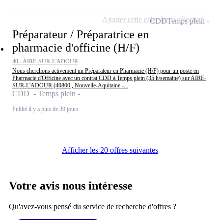
Ajouter cette offre à ma sélection
CDD
Temps plein
Préparateur / Préparatrice en
pharmacie d'officine (H/F)
40 - AIRE-SUR-L'ADOUR
Nous cherchons activement un Préparateur en Pharmacie (H/F) pour un poste en
Pharmacie d'Officine avec un contrat CDD à Temps plein (35 h/semaine) sur AIRE-
SUR-L'ADOUR (40800 , Nouvelle-Aquitaine -...
CDD - Temps plein
Publié il y a plus de 30 jours
Afficher les 20 offres suivantes
Votre avis nous intéresse
Qu'avez-vous pensé du service de recherche d'offres ?