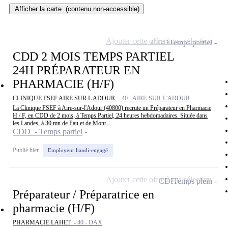
Afficher la carte
(contenu non-accessible)
Ajouter cette offre à ma sélection
CDD
Temps partiel
CDD 2 MOIS TEMPS PARTIEL
24H PRÉPARATEUR EN
PHARMACIE (H/F)
CLINIQUE FSEF AIRE SUR L ADOUR -
40 - AIRE-SUR-L'ADOUR
La Clinique FSEF à Aire-sur-l'Adour (40800) recrute un Préparateur en Pharmacie
H / F, en CDD de 2 mois, à Temps Partiel, 24 heures hebdomadaires. Située dans
les Landes, à 30 mn de Pau et de Mont...
CDD - Temps partiel
Publié hier
Employeur handi-engagé
Ajouter cette offre à ma sélection
CDI
Temps plein
Préparateur / Préparatrice en
pharmacie (H/F)
PHARMACIE LAHET -
40 - DAX