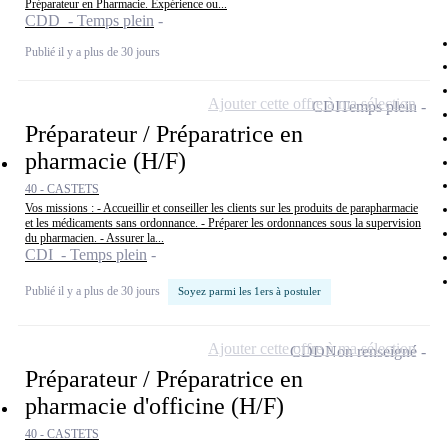
Préparateur en Pharmacie. Expérience ou...
CDD - Temps plein
Publié il y a plus de 30 jours
Ajouter cette offre à ma sélection
CDI
Temps plein
Préparateur / Préparatrice en
pharmacie (H/F)
40 - CASTETS
Vos missions : - Accueillir et conseiller les clients sur les produits de parapharmacie
et les médicaments sans ordonnance. - Préparer les ordonnances sous la supervision
du pharmacien. - Assurer la...
CDI - Temps plein
Publié il y a plus de 30 jours
Soyez parmi les 1ers à postuler
Ajouter cette offre à ma sélection
CDD
Non renseigné
Préparateur / Préparatrice en
pharmacie d'officine (H/F)
40 - CASTETS