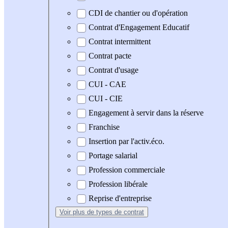
CDI de chantier ou d'opération
Contrat d'Engagement Educatif
Contrat intermittent
Contrat pacte
Contrat d'usage
CUI - CAE
CUI - CIE
Engagement à servir dans la réserve
Franchise
Insertion par l'activ.éco.
Portage salarial
Profession commerciale
Profession libérale
Reprise d'entreprise
Voir plus
de types de contrat