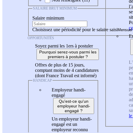
de
l
SALAIRE BRUT MINIMUM
se
si
Salaire minimum
Po
co
Choisissez une périodicité pour le salaire saisi
En
OPPORTUNITÉS
Soyez parmi les 1ers à postuler
Pourquoi serez-vous parmi les
premiers à postuler ?
L'
Offres de plus de 15 jours,
pe
comptant moins de 4 candidatures
en
(dont France Travail est informé)
ha
HANDICAP
un
pr
Employeur handi-
de
engagé
ad
Qu'est-ce qu'un
ca
employeur handi-
sa
engagé ?
le
Un employeur handi-
engagé est un
employeur reconnu