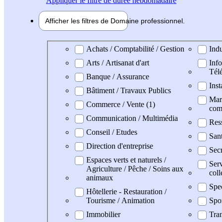
Appliquer
le filtre de durée hebdomadaire
Afficher les filtres de
Domaine pro
fessionnel
Domaine professionel
Achats / Comptabilité / Gestion
Indu
Arts / Artisanat d'art
Info
Tél
Banque / Assurance
Inst
Bâtiment / Travaux Publics
Mark
Commerce / Vente (1)
com
Communication / Multimédia
Res
Conseil / Etudes
Sant
Direction d'entreprise
Secr
Espaces verts et naturels /
Serv
Agriculture / Pêche / Soins aux
coll
animaux
Spe
Hôtellerie - Restauration /
Tourisme / Animation
Spo
Immobilier
Tran