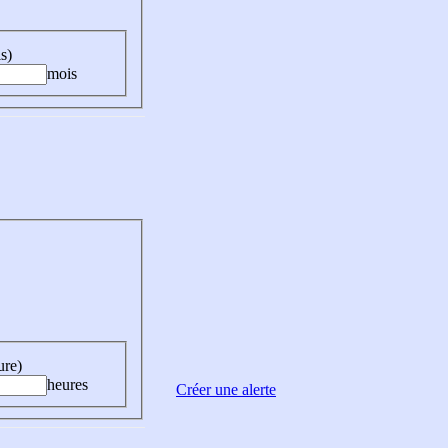
s)
mois
ure)
heures
Créer une alerte