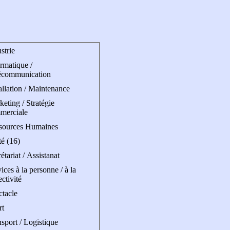
strie
rmatique /
écommunication
allation / Maintenance
eting / Stratégie
merciale
sources Humaines
é (16)
étariat / Assistanat
ices à la personne / à la
ectivité
ctacle
rt
sport / Logistique