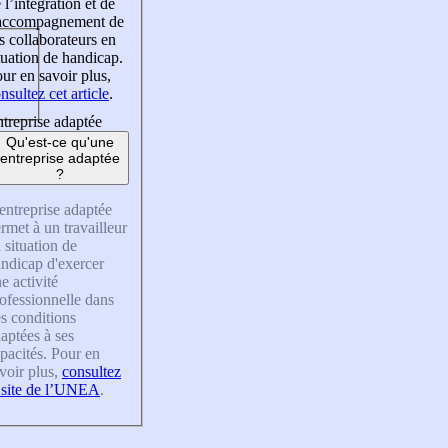
 l’intégration et de
’accompagnement de
s collaborateurs en
tuation de handicap.
ur en savoir plus,
nsultez cet article
.
treprise adaptée
Qu'est-ce qu'une
entreprise adaptée
?
entreprise adaptée
rmet à un travailleur
 situation de
ndicap d'exercer
e activité
ofessionnelle dans
s conditions
aptées à ses
pacités. Pour en
voir plus,
consultez
 site de l’UNEA
.