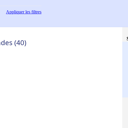
Appliquer
les filtres
ndes (40)