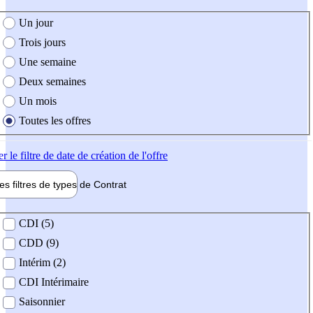
e création de l'offre
Un jour
Trois jours
Une semaine
Deux semaines
Un mois
Toutes les offres
er
le filtre de date de création de l'offre
les filtres de types de
Contrat
de contrat
CDI (5)
CDD (9)
Intérim (2)
CDI Intérimaire
Saisonnier