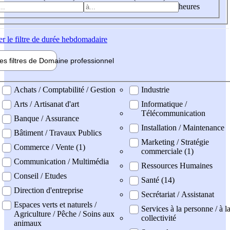
heures
er
le filtre de durée hebdomadaire
les filtres de
Domaine pro
fessionnel
ne professionel
Achats / Comptabilité / Gestion
Industrie
Arts / Artisanat d'art
Informatique /
Télécommunication
Banque / Assurance
Installation / Maintenance
Bâtiment / Travaux Publics
Marketing / Stratégie
Commerce / Vente (1)
commerciale (1)
Communication / Multimédia
Ressources Humaines
Conseil / Etudes
Santé (14)
Direction d'entreprise
Secrétariat / Assistanat
Espaces verts et naturels /
Services à la personne / à l
Agriculture / Pêche / Soins aux
collectivité
animaux