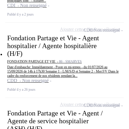
principales sont : - Assurer...
CDI - Non renseigné
Publié il y a 2 jours
Ajouter cette offre à ma sélection
CDD
Non renseigné
Fondation Partage et Vie - Agent
hospitalier / Agente hospitalière
(H/F)
FONDATION PARTAGE ET VIE -
86 - SMARVES
Date d'embauche: Immédiatement - Poste en mi-temps - du 01/07/2026 au
15/09/2026 de 14h à 17h30 Semaine 1 - L/M/S/D et Semaine 2 - Mer/J/V Dans le
cadre du renforcement de nos résidents pendant la...
CDD - Non renseigné
Publié il y a 26 jours
Ajouter cette offre à ma sélection
CDD
Non renseigné
Fondation Partage et Vie - Agent /
Agente de service hospitalier
(ASH) (H/F)