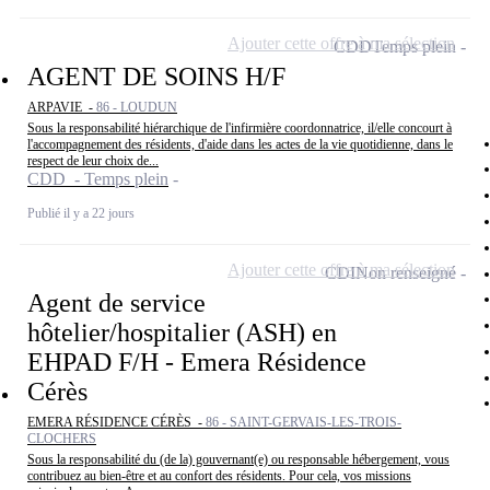
Ajouter cette offre à ma sélection
CDD
Temps plein
AGENT DE SOINS H/F
ARPAVIE -
86 - LOUDUN
Sous la responsabilité hiérarchique de l'infirmière coordonnatrice, il/elle concourt à
l'accompagnement des résidents, d'aide dans les actes de la vie quotidienne, dans le
respect de leur choix de...
CDD - Temps plein
Publié il y a 22 jours
Ajouter cette offre à ma sélection
CDI
Non renseigné
Agent de service
hôtelier/hospitalier (ASH) en
EHPAD F/H - Emera Résidence
Cérès
EMERA RÉSIDENCE CÉRÈS -
86 - SAINT-GERVAIS-LES-TROIS-
CLOCHERS
Sous la responsabilité du (de la) gouvernant(e) ou responsable hébergement, vous
contribuez au bien-être et au confort des résidents. Pour cela, vos missions