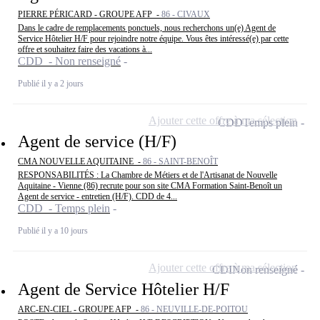
PIERRE PÉRICARD - GROUPE AFP -
86 - CIVAUX
Dans le cadre de remplacements ponctuels, nous recherchons un(e) Agent de
Service Hôtelier H/F pour rejoindre notre équipe. Vous êtes intéressé(e) par cette
offre et souhaitez faire des vacations à...
CDD - Non renseigné
Publié il y a 2 jours
Ajouter cette offre à ma sélection
CDD
Temps plein
Agent de service (H/F)
CMA NOUVELLE AQUITAINE -
86 - SAINT-BENOÎT
RESPONSABILITÉS : La Chambre de Métiers et de l'Artisanat de Nouvelle
Aquitaine - Vienne (86) recrute pour son site CMA Formation Saint-Benoît un
Agent de service - entretien (H/F). CDD de 4...
CDD - Temps plein
Publié il y a 10 jours
Ajouter cette offre à ma sélection
CDI
Non renseigné
Agent de Service Hôtelier H/F
ARC-EN-CIEL - GROUPE AFP -
86 - NEUVILLE-DE-POITOU