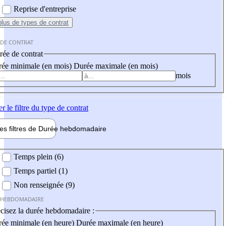
Reprise d'entreprise
plus
de types de contrat
 DE CONTRAT
ée de contrat
ée minimale (en mois)
Durée maximale (en mois)
mois
er
le filtre du type de contrat
les filtres de
Durée hebdo
madaire
 hebdomadaire
Temps plein (6)
Temps partiel (1)
Non renseignée (9)
 HEBDOMADAIRE
cisez la durée hebdomadaire :
ée minimale (en heure)
Durée maximale (en heure)