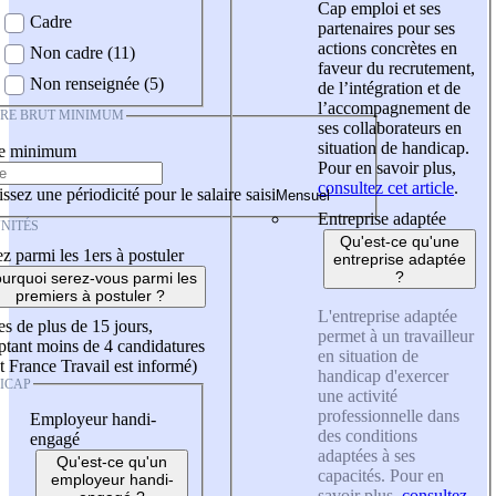
Cap emploi et ses
Cadre
partenaires pour ses
actions concrètes en
Non cadre (11)
faveur du recrutement,
Non renseignée (5)
de l’intégration et de
l’accompagnement de
IRE BRUT MINIMUM
ses collaborateurs en
situation de handicap.
re minimum
Pour en savoir plus,
consultez cet article
.
ssez une périodicité pour le salaire saisi
Entreprise adaptée
NITÉS
Qu'est-ce qu'une
z parmi les 1ers à postuler
entreprise adaptée
?
urquoi serez-vous parmi les
premiers à postuler ?
L'entreprise adaptée
es de plus de 15 jours,
permet à un travailleur
tant moins de 4 candidatures
en situation de
t France Travail est informé)
handicap d'exercer
ICAP
une activité
professionnelle dans
Employeur handi-
des conditions
engagé
adaptées à ses
Qu'est-ce qu'un
capacités. Pour en
employeur handi-
savoir plus,
consultez