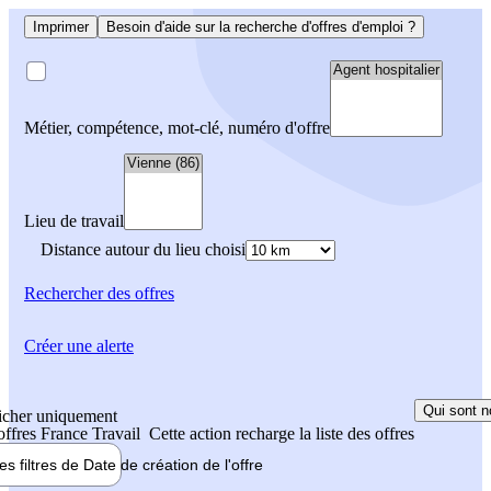
Imprimer
Besoin d'aide sur la recherche d'offres d'emploi ?
Métier, compétence, mot-clé, numéro d'offre
Lieu de travail
Distance autour du lieu choisi
Rechercher
des offres
Créer une alerte
Qui sont n
icher uniquement
 offres France Travail
Cette action recharge la liste des offres
les filtres de
Date de création
de l'offre