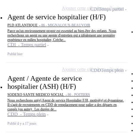
Ajouter cette offre à ma sélection
CDI
Temps partiel
Agent de service hospitalier (H/F)
PLD ATLANTIQUE -
86 - MIGNALOUX-BEAUVOIR
Parce qu'un environnement propre est essentiel au bien-être des enfants. Nous
recherchons un agent ou une agente d'entretien qui a idéalement une première
expérience en milieu hospitalier, Crèche...
CDI - Temps partiel
Publié hier
Ajouter cette offre à ma sélection
CDD
Temps plein
Agent / Agente de service
hospitalier (ASH) (H/F)
SODEXO SANTE MEDICO SOCIAL -
86 - POITIERS
Nous recherchons un(e) Agent de service Hospitalier F/H, motivé(e) et dynamique.
Il s'agit de recrutements en CDD de remplacement pour palier a des départs en
congés (ou autre) . Les durées de...
CDD - Temps plein
Publié il y a 17 jours