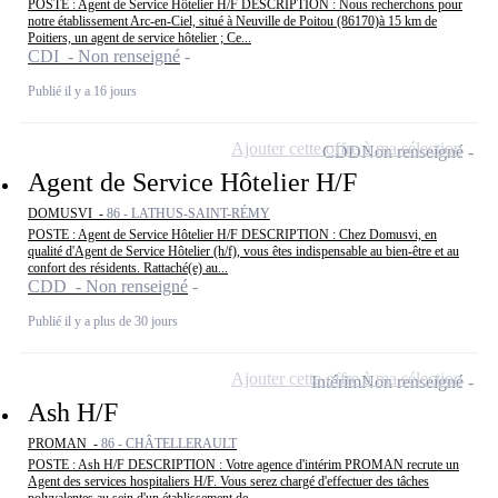
POSTE : Agent de Service Hôtelier H/F DESCRIPTION : Nous recherchons pour
notre établissement Arc-en-Ciel, situé à Neuville de Poitou (86170)à 15 km de
Poitiers, un agent de service hôtelier ; Ce...
CDI - Non renseigné
Publié il y a 16 jours
Ajouter cette offre à ma sélection
CDD
Non renseigné
Agent de Service Hôtelier H/F
DOMUSVI -
86 - LATHUS-SAINT-RÉMY
POSTE : Agent de Service Hôtelier H/F DESCRIPTION : Chez Domusvi, en
qualité d'Agent de Service Hôtelier (h/f), vous êtes indispensable au bien-être et au
confort des résidents. Rattaché(e) au...
CDD - Non renseigné
Publié il y a plus de 30 jours
Ajouter cette offre à ma sélection
Intérim
Non renseigné
Ash H/F
PROMAN -
86 - CHÂTELLERAULT
POSTE : Ash H/F DESCRIPTION : Votre agence d'intérim PROMAN recrute un
Agent des services hospitaliers H/F. Vous serez chargé d'effectuer des tâches