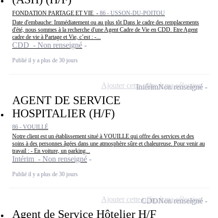
FONDATION PARTAGE ET VIE -
86 - USSON-DU-POITOU
Date d'embauche: Immédiatement ou au plus tôt Dans le cadre des remplacements
d'été, nous sommes à la recherche d'une Agent Cadre de Vie en CDD. Etre Agent
cadre de vie à Partage et Vie, c’est : -...
CDD - Non renseigné
Publié il y a plus de 30 jours
Ajouter cette offre à ma sélection
Intérim
Non renseigné
AGENT DE SERVICE
HOSPITALIER (H/F)
86 - VOUILLÉ
Notre client est un établissement situé à VOUILLE qui offre des services et des
soins à des personnes âgées dans une atmosphère sûre et chaleureuse. Pour venir au
travail : - En voiture, un parking...
Intérim - Non renseigné
Publié il y a plus de 30 jours
Ajouter cette offre à ma sélection
CDD
Non renseigné
Agent de Service Hôtelier H/F