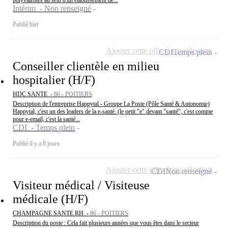
polyvalentes au sein d'un établissement de...
Intérim - Non renseigné
Publié hier
Ajouter cette offre à ma sélection
CDI
Temps plein
Conseiller clientèle en milieu
hospitalier (H/F)
HDC SANTE -
86 - POITIERS
Description de l'entreprise Happytal - Groupe La Poste (Pôle Santé & Autonomie)
Happytal, c'est un des leaders de la e-santé. (le petit "e" devant "santé", c'est comme
pour e-email, c'est la santé...
CDI - Temps plein
Publié il y a 8 jours
Ajouter cette offre à ma sélection
CDI
Non renseigné
Visiteur médical / Visiteuse
médicale (H/F)
CHAMPAGNE SANTE RH -
86 - POITIERS
Description du poste : Cela fait plusieurs années que vous êtes dans le secteur