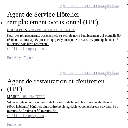
Ajouter cette offre à ma sélection
CDD
Temps plein
Agent de Service Hôtelier
remplacement occasionnel (H/F)
BUDDLEIAS -
86 - BRIGUEIL LE CHANTRE
Pour des remplacements occasionnels au sein de notre établissement qui accueille 80
résidents accompagnés par une équipe dynamique, vous assurez principalement : *
le service hôtelier * l'entretien...
CDD - Temps plein
Publié il y a 7 jours
Ajouter cette offre à ma sélection
CDD
Temps plein
Agent de restauration et d'entretien
(H/F)
MAIRIE -
86 - NAINTRE
Située en plein cœur du bassin de Grand Châtellerault, la commune de Naintré
(6000 habitants) bénéficie d'un cadre de vie agréable et de nombreux services, à 30
minutes de Poitiers et 50 minutes de...
CDD - Temps plein
Publié hier