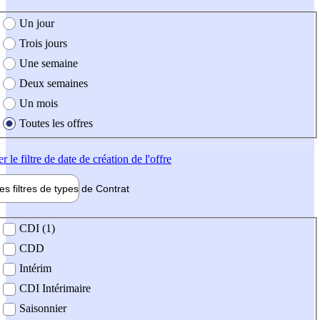
e création de l'offre
Un jour
Trois jours
Une semaine
Deux semaines
Un mois
Toutes les offres
er
le filtre de date de création de l'offre
les filtres de types de
Contrat
de contrat
CDI (1)
CDD
Intérim
CDI Intérimaire
Saisonnier