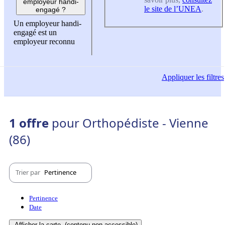
employeur handi-
le site de l’UNEA
.
engagé ?
Un employeur handi-
engagé est un
employeur reconnu
Appliquer
les filtres
1 offre
pour Orthopédiste - Vienne
(86)
Trier par
Pertinence
Pertinence
Date
Afficher la carte
(contenu non-accessible)