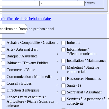
heures
er
le filtre de durée hebdomadaire
les filtres de
Domaine pro
fessionnel
ne professionel
Achats / Comptabilité / Gestion
Industrie
Arts / Artisanat d'art
Informatique /
Télécommunication
Banque / Assurance
Installation / Maintenance
Bâtiment / Travaux Publics
Marketing / Stratégie
Commerce / Vente
commerciale
Communication / Multimédia
Ressources Humaines
Conseil / Etudes
Santé (1)
Direction d'entreprise
Secrétariat / Assistanat
Espaces verts et naturels /
Services à la personne / à l
Agriculture / Pêche / Soins aux
collectivité
animaux