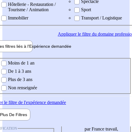
Spectacle
Hôtellerie - Restauration /
Tourisme / Animation
Sport
Immobilier
Transport / Logistique
Appliquer
le filtre du domaine professi
es filtres liés à l'
Expérience
demandée
ience demandée
Moins de 1 an
De 1 à 3 ans
Plus de 3 ans
Non renseignée
er
le filtre de l'expérience demandée
Plus De
Filtres
IFICATION
par France travail,