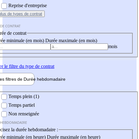
Reprise d'entreprise
plus
de types de contrat
 DE CONTRAT
ée de contrat
ée minimale (en mois)
Durée maximale (en mois)
mois
er
le filtre du type de contrat
les filtres de
Durée hebdo
madaire
 hebdomadaire
Temps plein (1)
Temps partiel
Non renseignée
 HEBDOMADAIRE
cisez la durée hebdomadaire :
ée minimale (en heure)
Durée maximale (en heure)