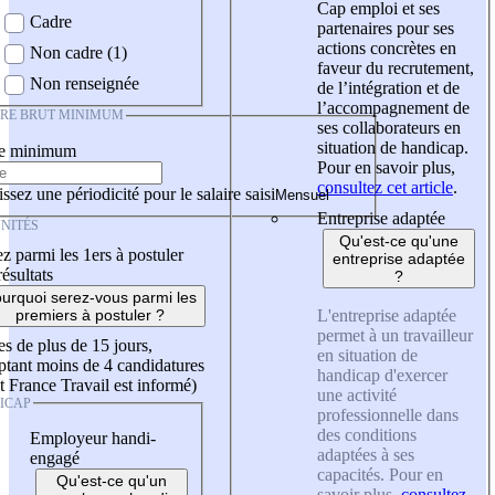
Cap emploi et ses
Cadre
partenaires pour ses
actions concrètes en
Non cadre (1)
faveur du recrutement,
Non renseignée
de l’intégration et de
l’accompagnement de
IRE BRUT MINIMUM
ses collaborateurs en
situation de handicap.
re minimum
Pour en savoir plus,
consultez cet article
.
ssez une périodicité pour le salaire saisi
Entreprise adaptée
NITÉS
Qu'est-ce qu'une
z parmi les 1ers à postuler
entreprise adaptée
résultats
?
urquoi serez-vous parmi les
L'entreprise adaptée
premiers à postuler ?
permet à un travailleur
es de plus de 15 jours,
en situation de
tant moins de 4 candidatures
handicap d'exercer
t France Travail est informé)
une activité
ICAP
professionnelle dans
des conditions
Employeur handi-
adaptées à ses
engagé
capacités. Pour en
Qu'est-ce qu'un
savoir plus,
consultez