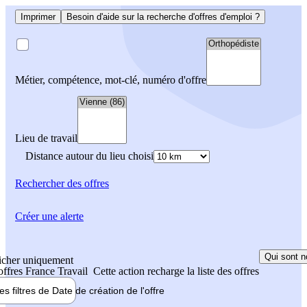
Imprimer
Besoin d'aide sur la recherche d'offres d'emploi ?
Métier, compétence, mot-clé, numéro d'offre
Lieu de travail
Distance autour du lieu choisi
Rechercher
des offres
Créer une alerte
Qui sont n
icher uniquement
 offres France Travail
Cette action recharge la liste des offres
les filtres de
Date de création
de l'offre