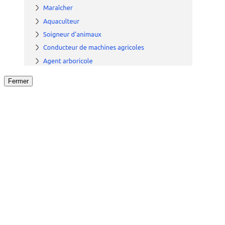
Fermer
Fermer
le détail de l'offre
/
Offre
sur
Offre précéden