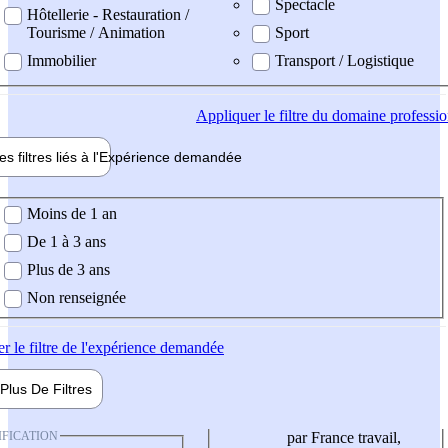
Spectacle
Hôtellerie - Restauration /
Tourisme / Animation
Sport
Immobilier
Transport / Logistique
Appliquer
le filtre du domaine professi
es filtres liés à l'
Expérience
demandée
ience demandée
Moins de 1 an
De 1 à 3 ans
Plus de 3 ans
Non renseignée
er
le filtre de l'expérience demandée
Plus De
Filtres
IFICATION
par France travail,