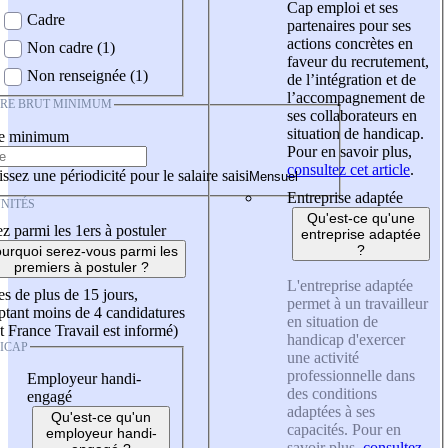
Cap emploi et ses
Cadre
partenaires pour ses
actions concrètes en
Non cadre (1)
faveur du recrutement,
Non renseignée (1)
de l’intégration et de
l’accompagnement de
IRE BRUT MINIMUM
ses collaborateurs en
situation de handicap.
re minimum
Pour en savoir plus,
consultez cet article
.
ssez une périodicité pour le salaire saisi
Entreprise adaptée
NITÉS
Qu'est-ce qu'une
z parmi les 1ers à postuler
entreprise adaptée
?
urquoi serez-vous parmi les
premiers à postuler ?
L'entreprise adaptée
es de plus de 15 jours,
permet à un travailleur
tant moins de 4 candidatures
en situation de
t France Travail est informé)
handicap d'exercer
ICAP
une activité
professionnelle dans
Employeur handi-
des conditions
engagé
adaptées à ses
Qu'est-ce qu'un
capacités. Pour en
employeur handi-
savoir plus,
consultez