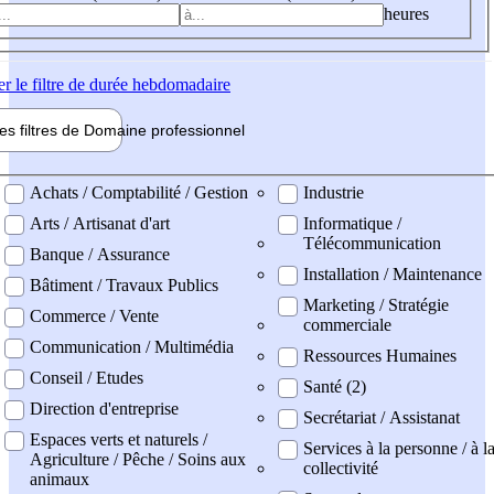
heures
er
le filtre de durée hebdomadaire
les filtres de
Domaine pro
fessionnel
ne professionel
Achats / Comptabilité / Gestion
Industrie
Arts / Artisanat d'art
Informatique /
Télécommunication
Banque / Assurance
Installation / Maintenance
Bâtiment / Travaux Publics
Marketing / Stratégie
Commerce / Vente
commerciale
Communication / Multimédia
Ressources Humaines
Conseil / Etudes
Santé (2)
Direction d'entreprise
Secrétariat / Assistanat
Espaces verts et naturels /
Services à la personne / à l
Agriculture / Pêche / Soins aux
collectivité
animaux