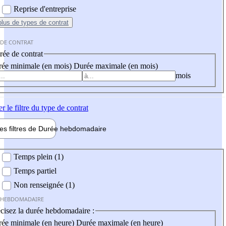
Reprise d'entreprise
plus
de types de contrat
 DE CONTRAT
ée de contrat
ée minimale (en mois)
Durée maximale (en mois)
mois
er
le filtre du type de contrat
les filtres de
Durée hebdo
madaire
 hebdomadaire
Temps plein (1)
Temps partiel
Non renseignée (1)
 HEBDOMADAIRE
cisez la durée hebdomadaire :
ée minimale (en heure)
Durée maximale (en heure)