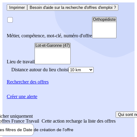
Imprimer
Besoin d'aide sur la recherche d'offres d'emploi ?
Métier, compétence, mot-clé, numéro d'offre
Lieu de travail
Distance autour du lieu choisi
Rechercher
des offres
Créer une alerte
Qui sont n
icher uniquement
 offres France Travail
Cette action recharge la liste des offres
les filtres de
Date de création
de l'offre