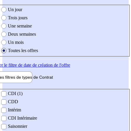
e création de l'offre
Un jour
Trois jours
Une semaine
Deux semaines
Un mois
Toutes les offres
er
le filtre de date de création de l'offre
les filtres de types de
Contrat
de contrat
CDI (1)
CDD
Intérim
CDI Intérimaire
Saisonnier