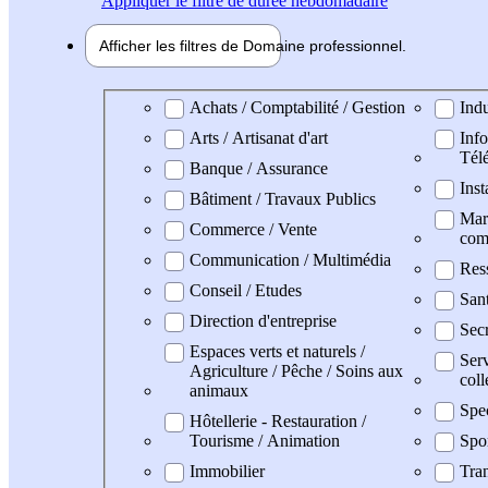
Appliquer
le filtre de durée hebdomadaire
Afficher les filtres de
Domaine pro
fessionnel
Domaine professionel
Achats / Comptabilité / Gestion
Indu
Arts / Artisanat d'art
Info
Tél
Banque / Assurance
Inst
Bâtiment / Travaux Publics
Mark
Commerce / Vente
com
Communication / Multimédia
Res
Conseil / Etudes
Sant
Direction d'entreprise
Secr
Espaces verts et naturels /
Serv
Agriculture / Pêche / Soins aux
coll
animaux
Spe
Hôtellerie - Restauration /
Tourisme / Animation
Spo
Immobilier
Tran