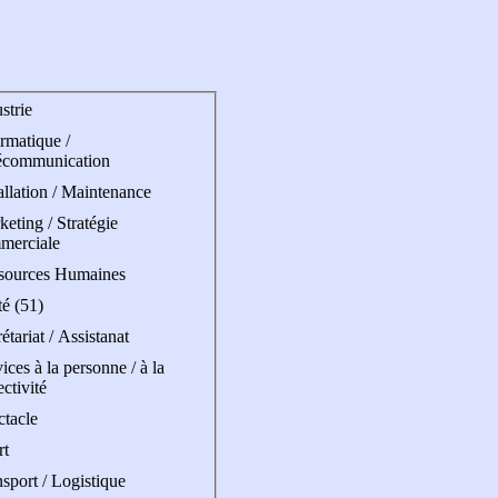
strie
rmatique /
écommunication
allation / Maintenance
eting / Stratégie
merciale
sources Humaines
é (51)
étariat / Assistanat
ices à la personne / à la
ectivité
ctacle
rt
sport / Logistique