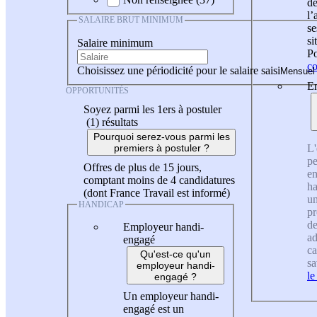
de
l
SALAIRE BRUT MINIMUM
se
si
Salaire minimum
Po
co
Choisissez une périodicité pour le salaire saisi
En
OPPORTUNITÉS
Soyez parmi les 1ers à postuler
(1)
résultats
Pourquoi serez-vous parmi les
L'
premiers à postuler ?
pe
Offres de plus de 15 jours,
en
comptant moins de 4 candidatures
ha
(dont France Travail est informé)
un
HANDICAP
pr
de
Employeur handi-
ad
engagé
ca
Qu'est-ce qu'un
sa
employeur handi-
le
engagé ?
Un employeur handi-
engagé est un