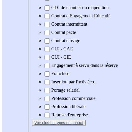
CDI de chantier ou d'opération
Contrat d'Engagement Educatif
Contrat intermittent
Contrat pacte
Contrat d'usage
CUI - CAE
CUI - CIE
Engagement à servir dans la réserve
Franchise
Insertion par l'activ.éco.
Portage salarial
Profession commerciale
Profession libérale
Reprise d'entreprise
Voir plus
de types de contrat