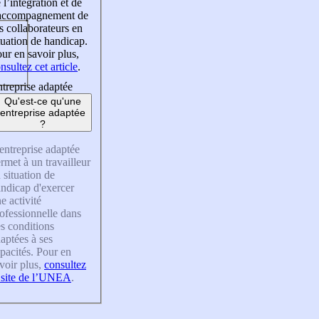
 l’intégration et de
’accompagnement de
s collaborateurs en
tuation de handicap.
ur en savoir plus,
nsultez cet article
.
treprise adaptée
Qu'est-ce qu'une
entreprise adaptée
?
entreprise adaptée
rmet à un travailleur
 situation de
ndicap d'exercer
e activité
ofessionnelle dans
s conditions
aptées à ses
pacités. Pour en
voir plus,
consultez
 site de l’UNEA
.