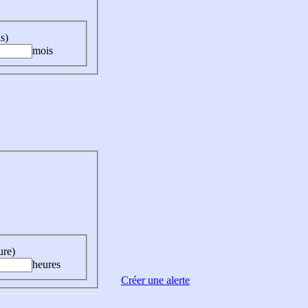
s)
mois
ure)
heures
Créer une alerte