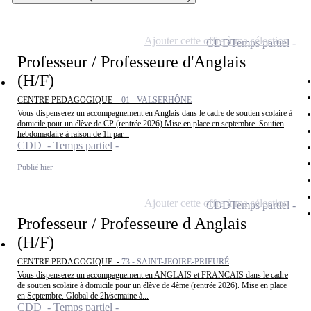
Ajouter cette offre à ma sélection
CDD
Temps partiel
Professeur / Professeure d'Anglais
(H/F)
CENTRE PEDAGOGIQUE -
01 - VALSERHÔNE
Vous dispenserez un accompagnement en Anglais dans le cadre de soutien scolaire à
domicile pour un élève de CP (rentrée 2026) Mise en place en septembre. Soutien
hebdomadaire à raison de 1h par...
CDD - Temps partiel
Publié hier
Ajouter cette offre à ma sélection
CDD
Temps partiel
Professeur / Professeure d Anglais
(H/F)
CENTRE PEDAGOGIQUE -
73 - SAINT-JEOIRE-PRIEURÉ
Vous dispenserez un accompagnement en ANGLAIS et FRANCAIS dans le cadre
de soutien scolaire à domicile pour un élève de 4ème (rentrée 2026). Mise en place
en Septembre. Global de 2h/semaine à...
CDD - Temps partiel