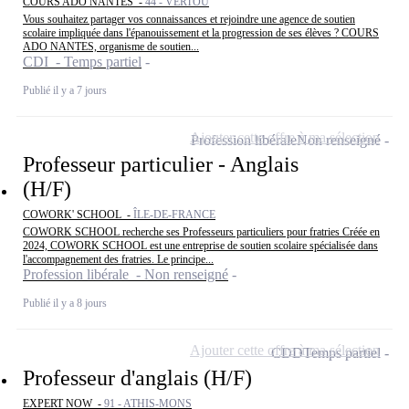
COURS ADO NANTES -
44 - VERTOU
Vous souhaitez partager vos connaissances et rejoindre une agence de soutien
scolaire impliquée dans l'épanouissement et la progression de ses élèves ? COURS
ADO NANTES, organisme de soutien...
CDI - Temps partiel
Publié il y a 7 jours
Ajouter cette offre à ma sélection
Profession libérale
Non renseigné
Professeur particulier - Anglais
(H/F)
COWORK' SCHOOL -
ÎLE-DE-FRANCE
COWORK SCHOOL recherche ses Professeurs particuliers pour fratries Créée en
2024, COWORK SCHOOL est une entreprise de soutien scolaire spécialisée dans
l'accompagnement des fratries. Le principe...
Profession libérale - Non renseigné
Publié il y a 8 jours
Ajouter cette offre à ma sélection
CDD
Temps partiel
Professeur d'anglais (H/F)
EXPERT NOW -
91 - ATHIS-MONS