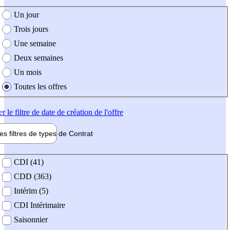
e création de l'offre
Un jour
Trois jours
Une semaine
Deux semaines
Un mois
Toutes les offres
er
le filtre de date de création de l'offre
les filtres de types de
Contrat
de contrat
CDI (41)
CDD (363)
Intérim (5)
CDI Intérimaire
Saisonnier