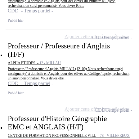
enseignant(e) à domicile en Anglais pour des élèves du Primaire au Lycée,
recherchant un suivi personnalisé. Vous devez être...
CDD - Temps partiel
Publié hier
Ajouter cette offre à ma sélection
CDD
Temps partiel
Professeur / Professeure d'Anglais
(H/F)
ALPHA ETUDES -
12 - MILLAU
Professeur / Professeure d'Anglais MILLAU (12100) Nous recherchons un(e)
enseignant(e) à domicile en Anglais pour des élèves au Collège / Lycée, recherchant
un suivi personnalisé. Vous devez être...
CDD - Temps partiel
Publié hier
Ajouter cette offre à ma sélection
CDD
Temps plein
Professeur d'Histoire Géographie
EMC et ANGLAIS (H/F)
CENTRE DE FORMATION PROFESSIONNELLE VILL -
78 - VILLEPREUX