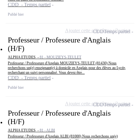
CDD - Temps partiel
Publié hier
Ajouter cette offre à ma sélection
CDD
Temps partiel
Professeur / Professeure d'Anglais
(H/F)
ALPHA ETUDES -
81 - MOUZIEYS-TEULET
Professeur / Professeure d'Anglais MOUZIEYS-TEULET (81430) Nous
recherchons un(e) enseignant(e) à domicile en Anglais pour des élèves au Lycée,
recherchant un suivi personnalisé. Vous devez être...
CDD - Temps partiel
Publié hier
Ajouter cette offre à ma sélection
CDD
Temps partiel
Professeur / Professeure d'Anglais
(H/F)
ALPHA ETUDES -
81 - ALBI
Professeur / Professeure d'Anglais ALBI (81000) Nous recherchons un(e)