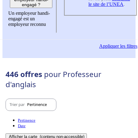
le site de l’UNEA
.
engagé ?
Un employeur handi-
engagé est un
employeur reconnu
Appliquer
les filtres
446 offres
pour Professeur
d'anglais
Trier par
Pertinence
Pertinence
Date
Afficher la carte
(contenu non-accessible)