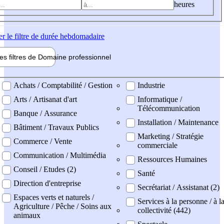
heures
er
le filtre de durée hebdomadaire
les filtres de
Domaine pro
fessionnel
ne professionel
Achats / Comptabilité / Gestion
Industrie
Arts / Artisanat d'art
Informatique /
Télécommunication
Banque / Assurance
Installation / Maintenance
Bâtiment / Travaux Publics
Marketing / Stratégie
Commerce / Vente
commerciale
Communication / Multimédia
Ressources Humaines
Conseil / Etudes (2)
Santé
Direction d'entreprise
Secrétariat / Assistanat (2)
Espaces verts et naturels /
Services à la personne / à l
Agriculture / Pêche / Soins aux
collectivité (442)
animaux