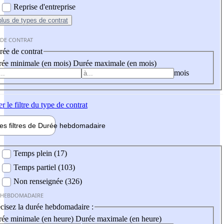
Reprise d'entreprise
plus
de types de contrat
 DE CONTRAT
ée de contrat
ée minimale (en mois)
Durée maximale (en mois)
mois
er
le filtre du type de contrat
les filtres de
Durée hebdo
madaire
 hebdomadaire
Temps plein (17)
Temps partiel (103)
Non renseignée (326)
 HEBDOMADAIRE
cisez la durée hebdomadaire :
ée minimale (en heure)
Durée maximale (en heure)