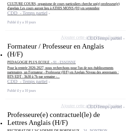
CULTURE COURS, organisme de cours particuliers cherche un(e) professeur(e)
d'anglais Les cours auront lieu à ATHIS MONS (91) en septembre
CDD - Temps partiel
Publié il y a 10 jours
Ajouter cette offre à ma sélection
CDD
Temps partiel
Formateur / Professeur en Anglais
(H/F)
PEDAGOGIE PLUS ECOLE -
91 - ESSONNE
Pour la rentrée 2026-2027, nous recherchons pour l'un de nos établissements
partenaires, un Formateur - Professeur (H/F) en Anglais Niveau des apprenants :
BTS EDT : 3h30 à 7h par semaine -...
CDD - Temps partiel
Publié il y a 10 jours
Ajouter cette offre à ma sélection
CDD
Temps partiel
Professeure(e) contractuel(le) de
Lettres Anglais (H/F)
RECTORAT DE L'ACADEMIE DE BORDEAUX -
24 - NONTRON