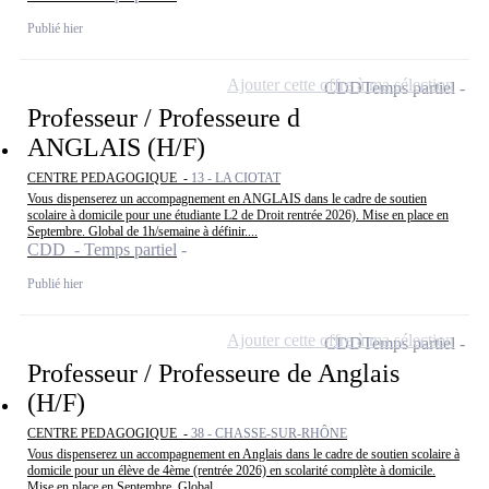
Publié hier
Ajouter cette offre à ma sélection
CDD
Temps partiel
Professeur / Professeure d
ANGLAIS (H/F)
CENTRE PEDAGOGIQUE -
13 - LA CIOTAT
Vous dispenserez un accompagnement en ANGLAIS dans le cadre de soutien
scolaire à domicile pour une étudiante L2 de Droit rentrée 2026). Mise en place en
Septembre. Global de 1h/semaine à définir....
CDD - Temps partiel
Publié hier
Ajouter cette offre à ma sélection
CDD
Temps partiel
Professeur / Professeure de Anglais
(H/F)
CENTRE PEDAGOGIQUE -
38 - CHASSE-SUR-RHÔNE
Vous dispenserez un accompagnement en Anglais dans le cadre de soutien scolaire à
domicile pour un élève de 4ème (rentrée 2026) en scolarité complète à domicile.
Mise en place en Septembre. Global...