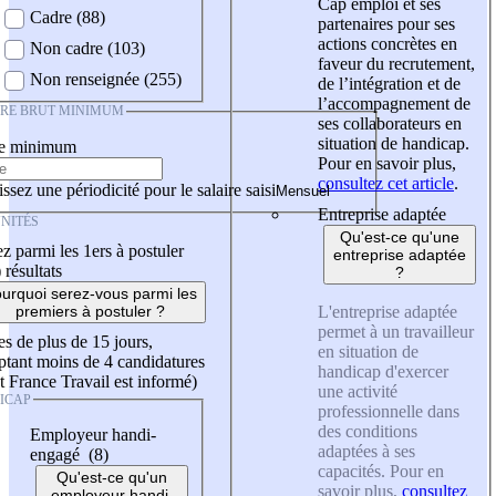
Cap emploi et ses
Cadre (88)
partenaires pour ses
actions concrètes en
Non cadre (103)
faveur du recrutement,
Non renseignée (255)
de l’intégration et de
l’accompagnement de
IRE BRUT MINIMUM
ses collaborateurs en
situation de handicap.
re minimum
Pour en savoir plus,
consultez cet article
.
ssez une périodicité pour le salaire saisi
Entreprise adaptée
NITÉS
Qu'est-ce qu'une
z parmi les 1ers à postuler
entreprise adaptée
)
résultats
?
urquoi serez-vous parmi les
L'entreprise adaptée
premiers à postuler ?
permet à un travailleur
es de plus de 15 jours,
en situation de
tant moins de 4 candidatures
handicap d'exercer
t France Travail est informé)
une activité
ICAP
professionnelle dans
des conditions
Employeur handi-
adaptées à ses
engagé (8)
capacités. Pour en
Qu'est-ce qu'un
savoir plus,
consultez
employeur handi-