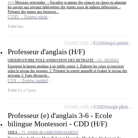
>>> Missions principales : - Encadrer et animer des séances en classe en adaptant
les savoirs aux niveaux hétérogènes des jeunes issus de milieux défavorisés. -
Préparer des jeunes aux épreuves...
CDD - Temps plein
Publié hier
Ajouter cette offre à ma sélection
CDI
Temps partiel
Professeur d'anglais (H/F)
OBSERVATOIRE POLE ANIMATION DES RETRAITE -
35 - RENNES
Enseigner la langue anglaise à un public senior 1. Élaborer les cours et exercices
selon le niveau des groupes. 2. Préparer la rentrée annuelle et évaluer le niveau des
arrivants 3. Faire découvrir...
CDI - Temps partiel
Publié il y a 3 jours
Ajouter cette offre à ma sélection
CDD
Temps plein
Professeur (e) d'anglais 3-6 - Ecole
bilingue Montessori - CDD (H/F)
SDEA -
75 - PARIS 8E ARRONDISSEMENT