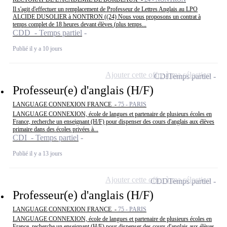
Il s'agit d'effectuer un remplacement de Professeur de Lettres Anglais au LPO
ALCIDE DUSOLIER à NONTRON ((24) Nous vous proposons un contrat à
temps complet de 18 heures devant élèves (plus temps...
CDD - Temps partiel
Publié il y a 10 jours
Ajouter cette offre à ma sélection
CDI
Temps partiel
Professeur(e) d'anglais (H/F)
LANGUAGE CONNEXION FRANCE -
75 - PARIS
LANGUAGE CONNEXION, école de langues et partenaire de plusieurs écoles en
France, recherche un enseignant (H/F) pour dispenser des cours d'anglais aux élèves
primaire dans des écoles privées à...
CDI - Temps partiel
Publié il y a 13 jours
Ajouter cette offre à ma sélection
CDD
Temps partiel
Professeur(e) d'anglais (H/F)
LANGUAGE CONNEXION FRANCE -
75 - PARIS
LANGUAGE CONNEXION, école de langues et partenaire de plusieurs écoles en
France, recherche un enseignant (H/F) pour dispenser des cours d'anglais aux élèves