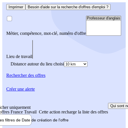
Imprimer
Besoin d'aide sur la recherche d'offres d'emploi ?
Métier, compétence, mot-clé, numéro d'offre
Lieu de travail
Distance autour du lieu choisi
Rechercher
des offres
Créer une alerte
Qui sont n
icher uniquement
 offres France Travail
Cette action recharge la liste des offres
les filtres de
Date de création
de l'offre