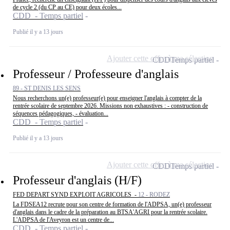
de cycle 2 (du CP au CE) pour deux écoles...
CDD - Temps partiel
Publié il y a 13 jours
Ajouter cette offre à ma sélection
CDD
Temps partiel
Professeur / Professeure d'anglais
89 - ST DENIS LES SENS
Nous recherchons un(e) professeur(e) pour enseigner l'anglais à compter de la
rentrée scolaire de septembre 2026. Missions non exhaustives : - construction de
séquences pédagogiques, - évaluation...
CDD - Temps partiel
Publié il y a 13 jours
Ajouter cette offre à ma sélection
CDD
Temps partiel
Professeur d'anglais (H/F)
FED DEPART SYND EXPLOIT AGRICOLES -
12 - RODEZ
La FDSEA12 recrute pour son centre de formation de l'ADPSA, un(e) professeur
d'anglais dans le cadre de la préparation au BTSA'AGRI pour la rentrée scolaire.
L'ADPSA de l'Aveyron est un centre de...
CDD - Temps partiel