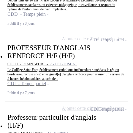
Depuis plus de 10 ans, Marie Robert et Alexandre d'Esclaibes développent des
établissements scolaires où exigence pédagogique, bienveillance et respect du
rythme de l'enfant vont de pair. Implanté à...
CDD - Temps plein
Publié il y a 3 jours
Ajouter cette offre à ma sélection
CDI
Temps partiel
PROFESSEUR D'ANGLAIS
RENFORCE H/F (H/F)
COLLEGE SAINT-FORT -
33 - LE BOUSCAT
Le Collège Saint-Fort, établissement catholique indépendant situé dans la région
bordelaise, recrute un(e) enseignant(e) d'anglais renforcé pour assurer un service de
5 heures hebdomadaires auprès de...
CDI - Temps partiel
Publié il y a 7 jours
Ajouter cette offre à ma sélection
CDI
Temps partiel
Professeur particulier d'anglais
(H/F)