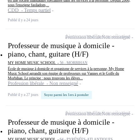
est une société mandataire spécialisée dans les services à la personne. Depuis 2006,
sous l'enseigne fasiladom,...
CDD - Temps partiel
Publié il y a 24 jours
Ajouter cette offre à ma sélection
Profession libérale
Non renseigné
Professeur de musique à domicile -
piano, chant, guitare (H/F)
MY HOME MUSIC SCHOOL -
56 - MORBIHAN
École de musique à domicile et organisme de services à la personne, My Home
Music School agrandit son équipe de professeurs sur Vannes et le Golfe du
Morbihan. Le principe : nous trouvons les élèves...
Profession libérale - Non renseigné
Publié il y a 27 jours
Soyez parmi les 1ers à postuler
Ajouter cette offre à ma sélection
Profession libérale
Non renseigné
Professeur de musique à domicile -
piano, chant, guitare (H/F)
MY HOME MUSIC SCHOOL -
64 - PYRÉNÉES-ATLANTIQUES