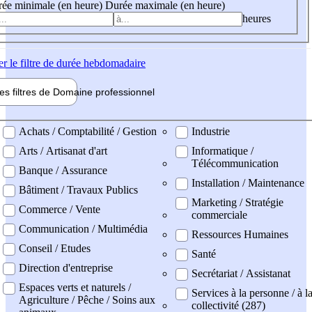
ée minimale (en heure)
Durée maximale (en heure)
heures
er
le filtre de durée hebdomadaire
les filtres de
Domaine pro
fessionnel
ne professionel
Achats / Comptabilité / Gestion
Industrie
Arts / Artisanat d'art
Informatique /
Télécommunication
Banque / Assurance
Installation / Maintenance
Bâtiment / Travaux Publics
Marketing / Stratégie
Commerce / Vente
commerciale
Communication / Multimédia
Ressources Humaines
Conseil / Etudes
Santé
Direction d'entreprise
Secrétariat / Assistanat
Espaces verts et naturels /
Services à la personne / à l
Agriculture / Pêche / Soins aux
collectivité (287)