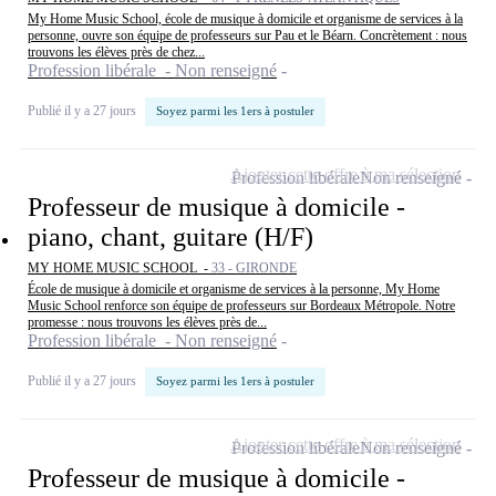
My Home Music School, école de musique à domicile et organisme de services à la
personne, ouvre son équipe de professeurs sur Pau et le Béarn. Concrètement : nous
trouvons les élèves près de chez...
Profession libérale - Non renseigné
Publié il y a 27 jours
Soyez parmi les 1ers à postuler
Ajouter cette offre à ma sélection
Profession libérale
Non renseigné
Professeur de musique à domicile -
piano, chant, guitare (H/F)
MY HOME MUSIC SCHOOL -
33 - GIRONDE
École de musique à domicile et organisme de services à la personne, My Home
Music School renforce son équipe de professeurs sur Bordeaux Métropole. Notre
promesse : nous trouvons les élèves près de...
Profession libérale - Non renseigné
Publié il y a 27 jours
Soyez parmi les 1ers à postuler
Ajouter cette offre à ma sélection
Profession libérale
Non renseigné
Professeur de musique à domicile -