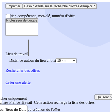
Imprimer
Besoin d'aide sur la recherche d'offres d'emploi ?
Métier, compétence, mot-clé, numéro d'offre
Lieu de travail
Distance autour du lieu choisi
Rechercher
des offres
Créer une alerte
Qui sont n
icher uniquement
 offres France Travail
Cette action recharge la liste des offres
les filtres de
Date de création
de l'offre