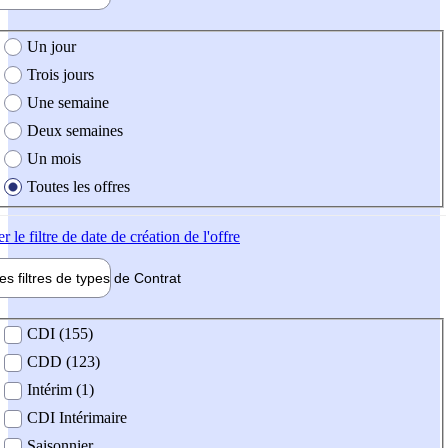
e création de l'offre
Un jour
Trois jours
Une semaine
Deux semaines
Un mois
Toutes les offres
er
le filtre de date de création de l'offre
les filtres de types de
Contrat
de contrat
CDI (155)
CDD (123)
Intérim (1)
CDI Intérimaire
Saisonnier