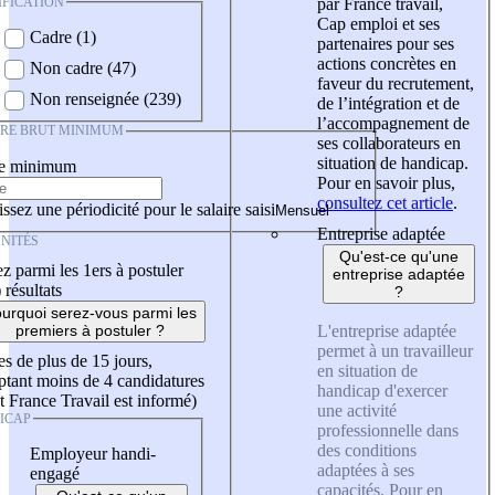
IFICATION
par France travail,
Cap emploi et ses
Cadre (1)
partenaires pour ses
actions concrètes en
Non cadre (47)
faveur du recrutement,
Non renseignée (239)
de l’intégration et de
l’accompagnement de
IRE BRUT MINIMUM
ses collaborateurs en
situation de handicap.
re minimum
Pour en savoir plus,
consultez cet article
.
ssez une périodicité pour le salaire saisi
Entreprise adaptée
NITÉS
Qu'est-ce qu'une
z parmi les 1ers à postuler
entreprise adaptée
)
résultats
?
urquoi serez-vous parmi les
L'entreprise adaptée
premiers à postuler ?
permet à un travailleur
es de plus de 15 jours,
en situation de
tant moins de 4 candidatures
handicap d'exercer
t France Travail est informé)
une activité
ICAP
professionnelle dans
des conditions
Employeur handi-
adaptées à ses
engagé
capacités. Pour en