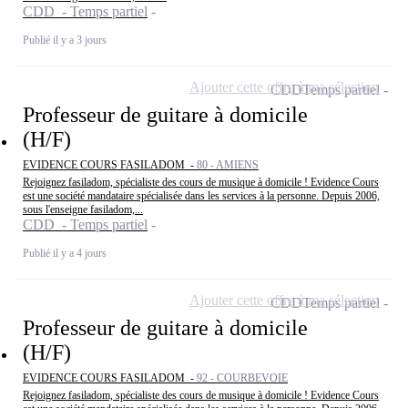
CDD - Temps partiel
Publié il y a 3 jours
Ajouter cette offre à ma sélection
CDD
Temps partiel
Professeur de guitare à domicile
(H/F)
EVIDENCE COURS FASILADOM -
80 - AMIENS
Rejoignez fasiladom, spécialiste des cours de musique à domicile ! Evidence Cours
est une société mandataire spécialisée dans les services à la personne. Depuis 2006,
sous l'enseigne fasiladom,...
CDD - Temps partiel
Publié il y a 4 jours
Ajouter cette offre à ma sélection
CDD
Temps partiel
Professeur de guitare à domicile
(H/F)
EVIDENCE COURS FASILADOM -
92 - COURBEVOIE
Rejoignez fasiladom, spécialiste des cours de musique à domicile ! Evidence Cours