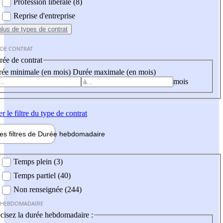
Profession libérale (8)
Reprise d'entreprise
plus
de types de contrat
 DE CONTRAT
ée de contrat
ée minimale (en mois)
Durée maximale (en mois)
mois
er
le filtre du type de contrat
les filtres de
Durée hebdo
madaire
 hebdomadaire
Temps plein (3)
Temps partiel (40)
Non renseignée (244)
 HEBDOMADAIRE
cisez la durée hebdomadaire :