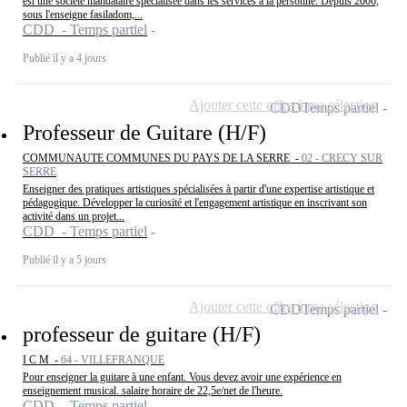
est une société mandataire spécialisée dans les services à la personne. Depuis 2006,
sous l'enseigne fasiladom,...
CDD - Temps partiel
Publié il y a 4 jours
Ajouter cette offre à ma sélection
CDD
Temps partiel
Professeur de Guitare (H/F)
COMMUNAUTE COMMUNES DU PAYS DE LA SERRE -
02 - CRECY SUR
SERRE
Enseigner des pratiques artistiques spécialisées à partir d'une expertise artistique et
pédagogique. Développer la curiosité et l'engagement artistique en inscrivant son
activité dans un projet...
CDD - Temps partiel
Publié il y a 5 jours
Ajouter cette offre à ma sélection
CDD
Temps partiel
professeur de guitare (H/F)
I C M -
64 - VILLEFRANQUE
Pour enseigner la guitare à une enfant. Vous devez avoir une expérience en
enseignement musical. salaire horaire de 22,5e/net de l'heure.
CDD - Temps partiel