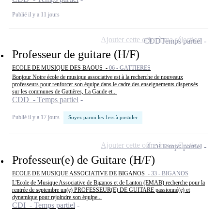
Publié il y a 11 jours
Ajouter cette offre à ma sélection
CDD
Temps partiel
Professeur de guitare (H/F)
ECOLE DE MUSIQUE DES BAOUS -
06 - GATTIERES
Bonjour Notre école de musique associative est à la recherche de nouveaux
professeurs pour renforcer son équipe dans le cadre des enseignements dispensés
sur les communes de Gattières, La Gaude et...
CDD - Temps partiel
Publié il y a 17 jours
Soyez parmi les 1ers à postuler
Ajouter cette offre à ma sélection
CDI
Temps partiel
Professeur(e) de Guitare (H/F)
ECOLE DE MUSIQUE ASSOCIATIVE DE BIGANOS -
33 - BIGANOS
L'Ecole de Musique Associative de Biganos et de Lanton (EMAB) recherche pour la
rentrée de septembre un(e) PROFESSEUR(E) DE GUITARE passionné(e) et
dynamique pour rejoindre son équipe...
CDI - Temps partiel