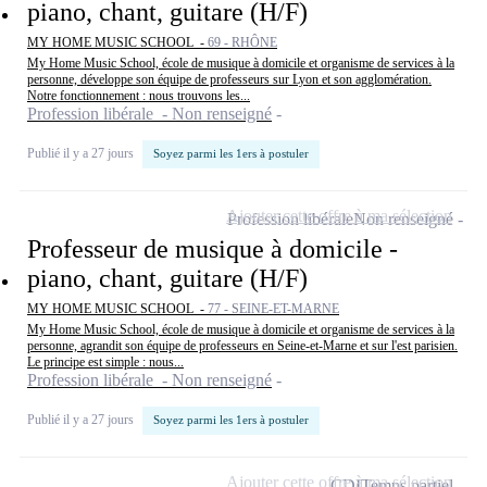
piano, chant, guitare (H/F)
MY HOME MUSIC SCHOOL -
69 - RHÔNE
My Home Music School, école de musique à domicile et organisme de services à la
personne, développe son équipe de professeurs sur Lyon et son agglomération.
Notre fonctionnement : nous trouvons les...
Profession libérale - Non renseigné
Publié il y a 27 jours
Soyez parmi les 1ers à postuler
Ajouter cette offre à ma sélection
Profession libérale
Non renseigné
Professeur de musique à domicile -
piano, chant, guitare (H/F)
MY HOME MUSIC SCHOOL -
77 - SEINE-ET-MARNE
My Home Music School, école de musique à domicile et organisme de services à la
personne, agrandit son équipe de professeurs en Seine-et-Marne et sur l'est parisien.
Le principe est simple : nous...
Profession libérale - Non renseigné
Publié il y a 27 jours
Soyez parmi les 1ers à postuler
Ajouter cette offre à ma sélection
CDI
Temps partiel