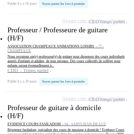
Publié il y a 18 jours
Soyez parmi les 1ers à postuler
Ajouter cette offre à ma sélection
CDD
Temps partiel
Professeur / Professeure de guitare
(H/F)
ASSOCIATION CHAMPEAUX ANIMATIONS LOISIRS -
77 -
CHAMPEAUX
Nous recrutons un(e) professeur(e) de guitare pour dispenser des cours individuels
auprès d'enfants et adultes, de tous niveaux. Des cours collectifs de solfège pour
enfants seront éventuellement à...
CDD - Temps partiel
Publié il y a 20 jours
Soyez parmi les 1ers à postuler
Ajouter cette offre à ma sélection
CDD
Temps partiel
Professeur de guitare à domicile
(H/F)
EVIDENCE COURS FASILADOM -
64 - SAINT-JEAN-DE-LUZ
Rejoignez fasiladom, spécialiste des cours de musique à domicile ! Evidence Cours