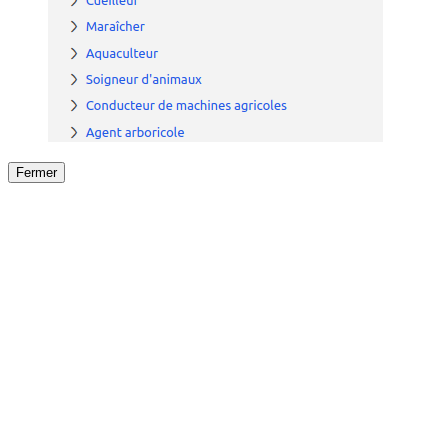
Fermer
Fermer
le détail de l'offre
/
Offre
sur
Offre précéden