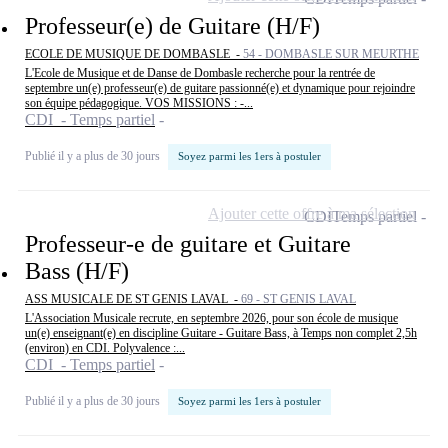
Professeur(e) de Guitare (H/F)
ECOLE DE MUSIQUE DE DOMBASLE -
54 - DOMBASLE SUR MEURTHE
L'Ecole de Musique et de Danse de Dombasle recherche pour la rentrée de
septembre un(e) professeur(e) de guitare passionné(e) et dynamique pour rejoindre
son équipe pédagogique. VOS MISSIONS : -...
CDI - Temps partiel
Publié il y a plus de 30 jours
Soyez parmi les 1ers à postuler
Ajouter cette offre à ma sélection
CDI
Temps partiel
Professeur-e de guitare et Guitare
Bass (H/F)
ASS MUSICALE DE ST GENIS LAVAL -
69 - ST GENIS LAVAL
L'Association Musicale recrute, en septembre 2026, pour son école de musique
un(e) enseignant(e) en discipline Guitare - Guitare Bass, à Temps non complet 2,5h
(environ) en CDI. Polyvalence :...
CDI - Temps partiel
Publié il y a plus de 30 jours
Soyez parmi les 1ers à postuler