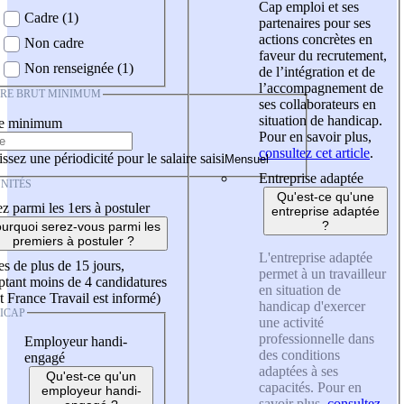
Cap emploi et ses
Cadre (1)
partenaires pour ses
actions concrètes en
Non cadre
faveur du recrutement,
Non renseignée (1)
de l’intégration et de
l’accompagnement de
IRE BRUT MINIMUM
ses collaborateurs en
situation de handicap.
re minimum
Pour en savoir plus,
consultez cet article
.
ssez une périodicité pour le salaire saisi
Entreprise adaptée
NITÉS
Qu'est-ce qu'une
z parmi les 1ers à postuler
entreprise adaptée
?
urquoi serez-vous parmi les
premiers à postuler ?
L'entreprise adaptée
es de plus de 15 jours,
permet à un travailleur
tant moins de 4 candidatures
en situation de
t France Travail est informé)
handicap d'exercer
ICAP
une activité
professionnelle dans
Employeur handi-
des conditions
engagé
adaptées à ses
Qu'est-ce qu'un
capacités. Pour en
employeur handi-
savoir plus,
consultez