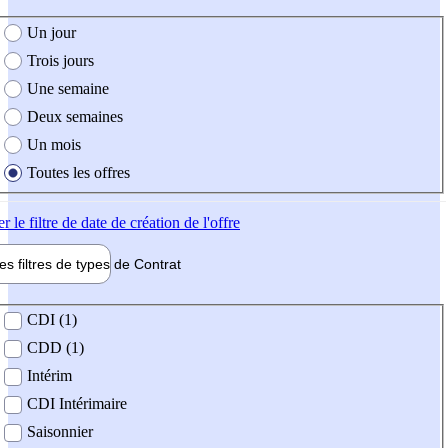
e création de l'offre
Un jour
Trois jours
Une semaine
Deux semaines
Un mois
Toutes les offres
er
le filtre de date de création de l'offre
les filtres de types de
Contrat
de contrat
CDI (1)
CDD (1)
Intérim
CDI Intérimaire
Saisonnier