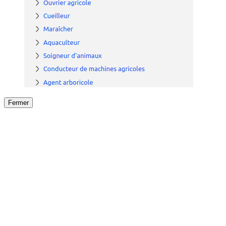
Fermer
Fermer
le détail de l'offre
/
Offre
sur
Offre précéden