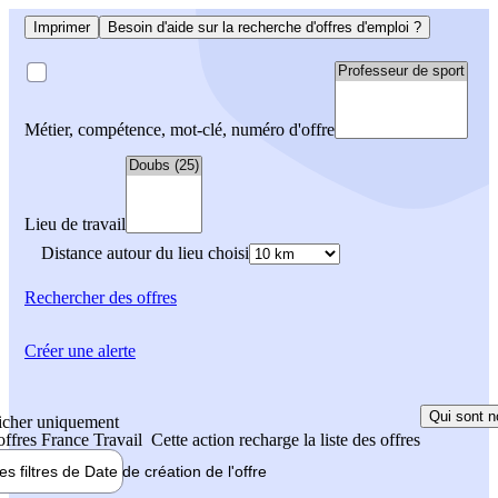
Imprimer
Besoin d'aide sur la recherche d'offres d'emploi ?
Métier, compétence, mot-clé, numéro d'offre
Lieu de travail
Distance autour du lieu choisi
Rechercher
des offres
Créer une alerte
Qui sont n
icher uniquement
 offres France Travail
Cette action recharge la liste des offres
les filtres de
Date de création
de l'offre