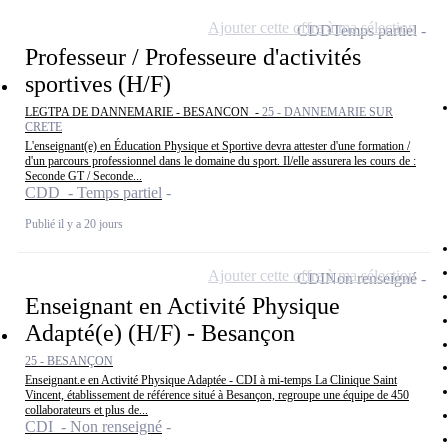
Ajouter cette offre à ma sélection
CDD
Temps partiel
Professeur / Professeure d'activités
sportives (H/F)
LEGTPA DE DANNEMARIE - BESANCON -
25 - DANNEMARIE SUR
CRETE
L'enseignant(e) en Éducation Physique et Sportive devra attester d'une formation /
d'un parcours professionnel dans le domaine du sport. Il/elle assurera les cours de :
Seconde GT / Seconde...
CDD - Temps partiel
Publié il y a 20 jours
Ajouter cette offre à ma sélection
CDI
Non renseigné
Enseignant en Activité Physique
Adapté(e) (H/F) - Besançon
25 - BESANÇON
Enseignant.e en Activité Physique Adaptée - CDI à mi-temps La Clinique Saint
Vincent, établissement de référence situé à Besançon, regroupe une équipe de 450
collaborateurs et plus de...
CDI - Non renseigné