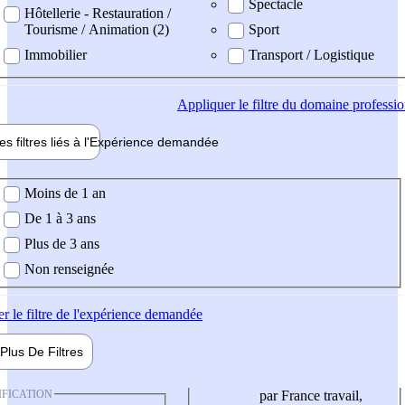
Spectacle
Hôtellerie - Restauration /
Tourisme / Animation (2)
Sport
Immobilier
Transport / Logistique
Appliquer
le filtre du domaine professi
es filtres liés à l'
Expérience
demandée
ience demandée
Moins de 1 an
De 1 à 3 ans
Plus de 3 ans
Non renseignée
er
le filtre de l'expérience demandée
Plus De
Filtres
IFICATION
par France travail,