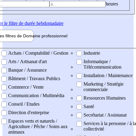
heures
er
le filtre de durée hebdomadaire
les filtres de
Domaine pro
fessionnel
ne professionel
Achats / Comptabilité / Gestion
Industrie
Arts / Artisanat d'art
Informatique /
Télécommunication
Banque / Assurance
Installation / Maintenance
Bâtiment / Travaux Publics
Marketing / Stratégie
Commerce / Vente
commerciale
Communication / Multimédia
Ressources Humaines
Conseil / Etudes
Santé
Direction d'entreprise
Secrétariat / Assistanat
Espaces verts et naturels /
Services à la personne / à l
Agriculture / Pêche / Soins aux
collectivité
animaux