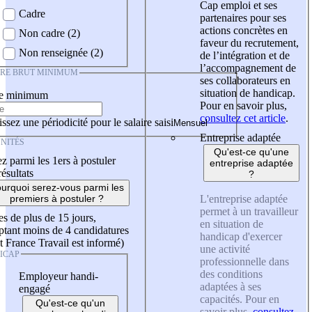
Cap emploi et ses
Cadre
partenaires pour ses
actions concrètes en
Non cadre (2)
faveur du recrutement,
Non renseignée (2)
de l’intégration et de
l’accompagnement de
IRE BRUT MINIMUM
ses collaborateurs en
situation de handicap.
re minimum
Pour en savoir plus,
consultez cet article
.
ssez une périodicité pour le salaire saisi
Entreprise adaptée
NITÉS
Qu'est-ce qu'une
z parmi les 1ers à postuler
entreprise adaptée
résultats
?
urquoi serez-vous parmi les
L'entreprise adaptée
premiers à postuler ?
permet à un travailleur
es de plus de 15 jours,
en situation de
tant moins de 4 candidatures
handicap d'exercer
t France Travail est informé)
une activité
ICAP
professionnelle dans
des conditions
Employeur handi-
adaptées à ses
engagé
capacités. Pour en
Qu'est-ce qu'un
savoir plus,
consultez