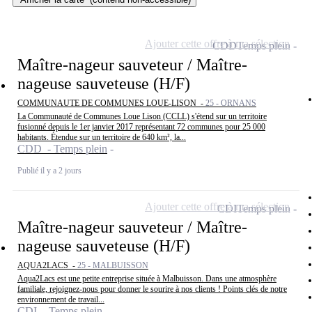
Ajouter cette offre à ma sélection
CDD
Temps plein
Maître-nageur sauveteur / Maître-
nageuse sauveteuse (H/F)
COMMUNAUTE DE COMMUNES LOUE-LISON -
25 - ORNANS
La Communauté de Communes Loue Lison (CCLL) s'étend sur un territoire
fusionné depuis le 1er janvier 2017 représentant 72 communes pour 25 000
habitants. Étendue sur un territoire de 640 km², la...
CDD - Temps plein
Publié il y a 2 jours
Ajouter cette offre à ma sélection
CDI
Temps plein
Maître-nageur sauveteur / Maître-
nageuse sauveteuse (H/F)
AQUA2LACS -
25 - MALBUISSON
Aqua2Lacs est une petite entreprise située à Malbuisson. Dans une atmosphère
familiale, rejoignez-nous pour donner le sourire à nos clients ! Points clés de notre
environnement de travail...
CDI - Temps plein