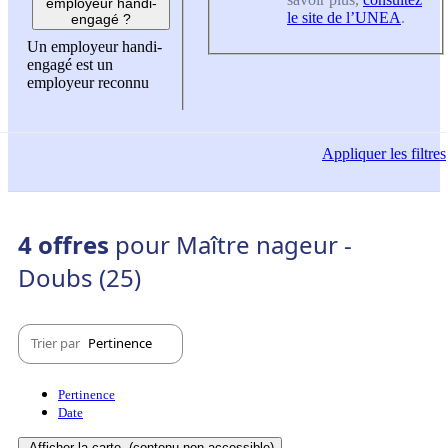
employeur handi-
le site de l’UNEA
.
engagé ?
Un employeur handi-
engagé est un
employeur reconnu
Appliquer
les filtres
4 offres
pour Maître nageur -
Doubs (25)
Trier par
Pertinence
Pertinence
Date
Afficher la carte
(contenu non-accessible)