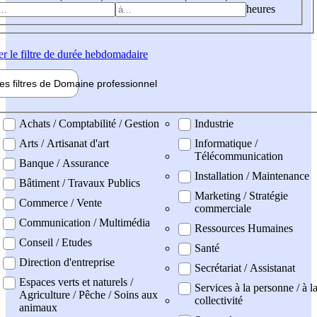
heures
er
le filtre de durée hebdomadaire
les filtres de
Domaine pro
fessionnel
ne professionel
Achats / Comptabilité / Gestion
Industrie
Arts / Artisanat d'art
Informatique /
Télécommunication
Banque / Assurance
Installation / Maintenance
Bâtiment / Travaux Publics
Marketing / Stratégie
Commerce / Vente
commerciale
Communication / Multimédia
Ressources Humaines
Conseil / Etudes
Santé
Direction d'entreprise
Secrétariat / Assistanat
Espaces verts et naturels /
Services à la personne / à l
Agriculture / Pêche / Soins aux
collectivité
animaux