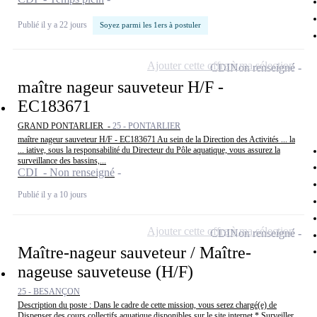
Publié il y a 22 jours
Soyez parmi les 1ers à postuler
Ajouter cette offre à ma sélection
CDI
Non renseigné
maître nageur sauveteur H/F -
EC183671
GRAND PONTARLIER -
25 - PONTARLIER
maître nageur sauveteur H/F - EC183671 Au sein de la Direction des Activités ... la
... iative, sous la responsabilité du Directeur du Pôle aquatique, vous assurez la
surveillance des bassins,...
CDI - Non renseigné
Publié il y a 10 jours
Ajouter cette offre à ma sélection
CDI
Non renseigné
Maître-nageur sauveteur / Maître-
nageuse sauveteuse (H/F)
25 - BESANÇON
Description du poste : Dans le cadre de cette mission, vous serez chargé(e) de
Dispenser des cours collectifs aquatique disponibles sur le site internet * Surveiller