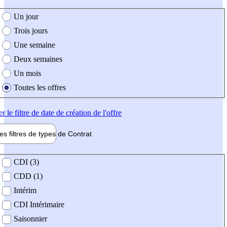
e création de l'offre
Un jour
Trois jours
Une semaine
Deux semaines
Un mois
Toutes les offres
er
le filtre de date de création de l'offre
les filtres de types de
Contrat
de contrat
CDI (3)
CDD (1)
Intérim
CDI Intérimaire
Saisonnier