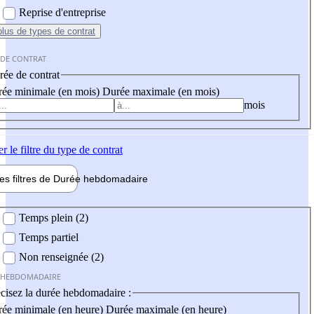
Reprise d'entreprise
plus
de types de contrat
 DE CONTRAT
ée de contrat
ée minimale (en mois)
Durée maximale (en mois)
mois
er
le filtre du type de contrat
les filtres de
Durée hebdo
madaire
 hebdomadaire
Temps plein (2)
Temps partiel
Non renseignée (2)
 HEBDOMADAIRE
cisez la durée hebdomadaire :
ée minimale (en heure)
Durée maximale (en heure)