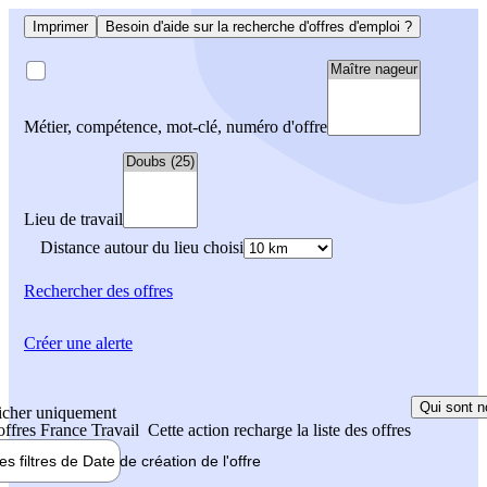
Imprimer
Besoin d'aide sur la recherche d'offres d'emploi ?
Métier, compétence, mot-clé, numéro d'offre
Lieu de travail
Distance autour du lieu choisi
Rechercher
des offres
Créer une alerte
Qui sont n
icher uniquement
 offres France Travail
Cette action recharge la liste des offres
les filtres de
Date de création
de l'offre