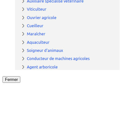
Fermer
Fermer
le détail de l'offre
/
Offre
sur
Offre précéden