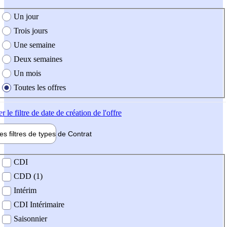
e création de l'offre
Un jour
Trois jours
Une semaine
Deux semaines
Un mois
Toutes les offres
er
le filtre de date de création de l'offre
les filtres de types de
Contrat
de contrat
CDI
CDD (1)
Intérim
CDI Intérimaire
Saisonnier