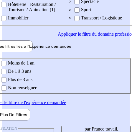
Spectacle
Hôtellerie - Restauration /
Tourisme / Animation (1)
Sport
Immobilier
Transport / Logistique
Appliquer
le filtre du domaine professi
es filtres liés à l'
Expérience
demandée
ience demandée
Moins de 1 an
De 1 à 3 ans
Plus de 3 ans
Non renseignée
er
le filtre de l'expérience demandée
Plus De
Filtres
IFICATION
par France travail,