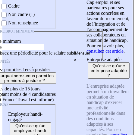
Cap emploi et ses
Cadre
partenaires pour ses
actions concrètes en
Non cadre (1)
faveur du recrutement,
Non renseignée
de l’intégration et de
l’accompagnement de
IRE BRUT MINIMUM
ses collaborateurs en
situation de handicap.
re minimum
Pour en savoir plus,
consultez cet article
.
ssez une périodicité pour le salaire saisi
Entreprise adaptée
NITÉS
Qu'est-ce qu'une
z parmi les 1ers à postuler
entreprise adaptée
?
urquoi serez-vous parmi les
premiers à postuler ?
L'entreprise adaptée
es de plus de 15 jours,
permet à un travailleur
tant moins de 4 candidatures
en situation de
t France Travail est informé)
handicap d'exercer
ICAP
une activité
professionnelle dans
Employeur handi-
des conditions
engagé
adaptées à ses
Qu'est-ce qu'un
capacités. Pour en
employeur handi-
savoir plus,
consultez