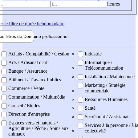
heures
er
le filtre de durée hebdomadaire
les filtres de
Domaine pro
fessionnel
ne professionel
Achats / Comptabilité / Gestion
Industrie
Arts / Artisanat d'art
Informatique /
Télécommunication
Banque / Assurance
Installation / Maintenance
Bâtiment / Travaux Publics
Marketing / Stratégie
Commerce / Vente
commerciale
Communication / Multimédia
Ressources Humaines
Conseil / Etudes
Santé
Direction d'entreprise
Secrétariat / Assistanat
Espaces verts et naturels /
Services à la personne / à l
Agriculture / Pêche / Soins aux
collectivité
animaux