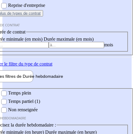
Reprise d'entreprise
plus
de types de contrat
 DE CONTRAT
ée de contrat
ée minimale (en mois)
Durée maximale (en mois)
mois
er
le filtre du type de contrat
les filtres de
Durée hebdo
madaire
 hebdomadaire
Temps plein
Temps partiel (1)
Non renseignée
 HEBDOMADAIRE
cisez la durée hebdomadaire :
ée minimale (en heure)
Durée maximale (en heure)