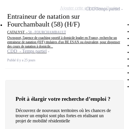
Ajouter cette offre à ma sélection
CDD
Temps partiel
Entraineur de natation sur
Fourchambault (58) (H/F)
CATALYST -
58 - FOURCHAMBAULT
Ownsport, l'agence de coaching sportif à domicile leader en France, recherche un
entraineur de natation (H/F) titulaires d'un BE ESAN ou équivalent, pour dispenser
des cours de natation à domicile...
CDD - Temps partiel
Publié il y a 25 jours
Prêt à élargir votre recherche d’emploi ?
Découvrez de nouveaux territoires où les chances de
trouver un emploi sont plus fortes en réalisant un
projet de mobilité résidentielle