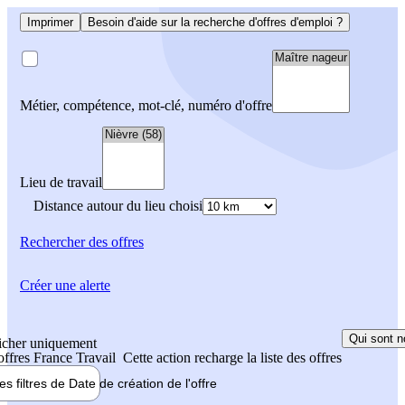
Imprimer
Besoin d'aide sur la recherche d'offres d'emploi ?
Métier, compétence, mot-clé, numéro d'offre
Lieu de travail
Distance autour du lieu choisi
Rechercher
des offres
Créer une alerte
Qui sont n
icher uniquement
 offres France Travail
Cette action recharge la liste des offres
les filtres de
Date de création
de l'offre