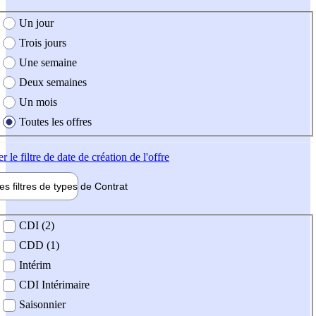
e création de l'offre
Un jour
Trois jours
Une semaine
Deux semaines
Un mois
Toutes les offres
er
le filtre de date de création de l'offre
les filtres de types de
Contrat
de contrat
CDI (2)
CDD (1)
Intérim
CDI Intérimaire
Saisonnier