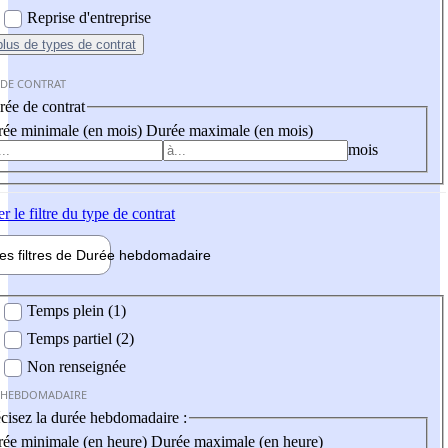
Reprise d'entreprise
plus
de types de contrat
 DE CONTRAT
ée de contrat
ée minimale (en mois)
Durée maximale (en mois)
mois
er
le filtre du type de contrat
les filtres de
Durée hebdo
madaire
 hebdomadaire
Temps plein (1)
Temps partiel (2)
Non renseignée
 HEBDOMADAIRE
cisez la durée hebdomadaire :
ée minimale (en heure)
Durée maximale (en heure)