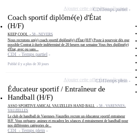
Ajouter cette offre à ma sélection
CDI
Temps partiel
Coach sportif diplômé(e) d'État
(H/F)
KEEP COOL -
58 - NEVERS
Nous recrutons un(e) coach sportif diplômé(e) d'État (H/F) Poste à pourvoir dès que
possible Contrat à durée indéterminé de 20 heures par semaine Vous êtes diplômé(e)
d'État, avec ou sans...
CDI - Temps partiel
Publié il y a plus de 30 jours
Ajouter cette offre à ma sélection
CDI
Temps plein
Éducateur sportif / Entraîneur de
Handball (H/F)
ASSO SPORTIVE AMICAL VAUZELLES HAND BALL -
58 - VARENNES-
VAUZELLES
Le club de handball de Varennes-Vauzelles recrute un éducateur sportif entraineur
H/F. Vous préparez, animez et encadrez les séances d entrainement de handball pour
nos différentes catégories de...
CDI - Temps plein