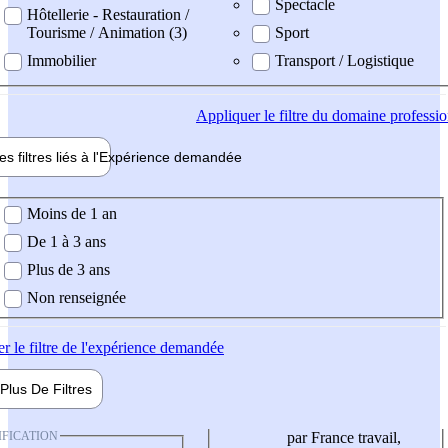
Spectacle
Hôtellerie - Restauration /
Tourisme / Animation (3)
Sport
Immobilier
Transport / Logistique
Appliquer
le filtre du domaine professi
es filtres liés à l'
Expérience
demandée
ience demandée
Moins de 1 an
De 1 à 3 ans
Plus de 3 ans
Non renseignée
er
le filtre de l'expérience demandée
Plus De
Filtres
IFICATION
par France travail,