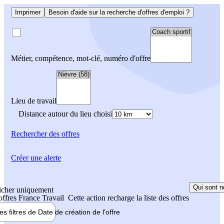
Imprimer
Besoin d'aide sur la recherche d'offres d'emploi ?
Métier, compétence, mot-clé, numéro d'offre
Lieu de travail
Distance autour du lieu choisi
Rechercher
des offres
Créer une alerte
Qui sont n
icher uniquement
 offres France Travail
Cette action recharge la liste des offres
les filtres de
Date de création
de l'offre