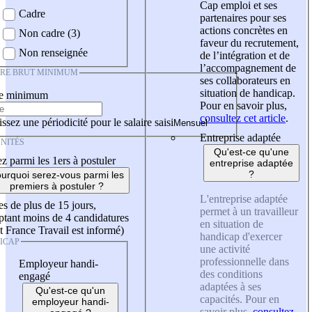
Cap emploi et ses
Cadre
partenaires pour ses
actions concrètes en
Non cadre (3)
faveur du recrutement,
Non renseignée
de l’intégration et de
l’accompagnement de
IRE BRUT MINIMUM
ses collaborateurs en
situation de handicap.
re minimum
Pour en savoir plus,
consultez cet article
.
ssez une périodicité pour le salaire saisi
Entreprise adaptée
NITÉS
Qu'est-ce qu'une
z parmi les 1ers à postuler
entreprise adaptée
?
urquoi serez-vous parmi les
premiers à postuler ?
L'entreprise adaptée
es de plus de 15 jours,
permet à un travailleur
tant moins de 4 candidatures
en situation de
t France Travail est informé)
handicap d'exercer
ICAP
une activité
professionnelle dans
Employeur handi-
des conditions
engagé
adaptées à ses
Qu'est-ce qu'un
capacités. Pour en
employeur handi-
savoir plus,
consultez