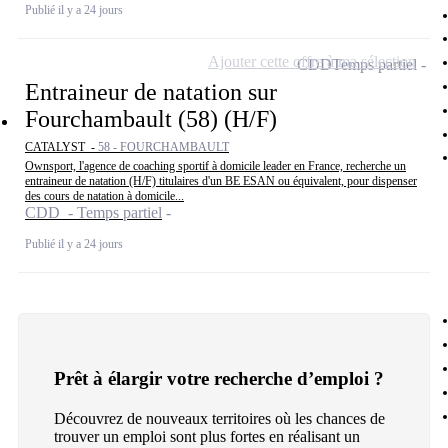
Publié il y a 24 jours
Ajouter cette offre à ma sélection
CDD
Temps partiel
Entraineur de natation sur
Fourchambault (58) (H/F)
CATALYST -
58 - FOURCHAMBAULT
Ownsport, l'agence de coaching sportif à domicile leader en France, recherche un
entraineur de natation (H/F) titulaires d'un BE ESAN ou équivalent, pour dispenser
des cours de natation à domicile...
CDD - Temps partiel
Publié il y a 24 jours
Prêt à élargir votre recherche d’emploi ?
Découvrez de nouveaux territoires où les chances de
trouver un emploi sont plus fortes en réalisant un