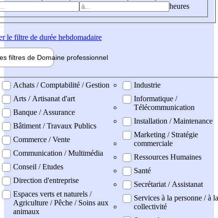
heures
er
le filtre de durée hebdomadaire
les filtres de
Domaine pro
fessionnel
ne professionel
Achats / Comptabilité / Gestion
Industrie
Arts / Artisanat d'art
Informatique /
Télécommunication
Banque / Assurance
Installation / Maintenance
Bâtiment / Travaux Publics
Marketing / Stratégie
Commerce / Vente
commerciale
Communication / Multimédia
Ressources Humaines
Conseil / Etudes
Santé
Direction d'entreprise
Secrétariat / Assistanat
Espaces verts et naturels /
Services à la personne / à l
Agriculture / Pêche / Soins aux
collectivité
animaux