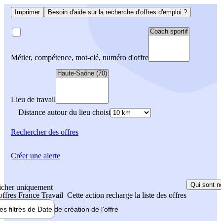
Imprimer
Besoin d'aide sur la recherche d'offres d'emploi ?
Métier, compétence, mot-clé, numéro d'offre
Lieu de travail
Distance autour du lieu choisi
Rechercher
des offres
Créer une alerte
Qui sont n
icher uniquement
 offres France Travail
Cette action recharge la liste des offres
les filtres de
Date de création
de l'offre