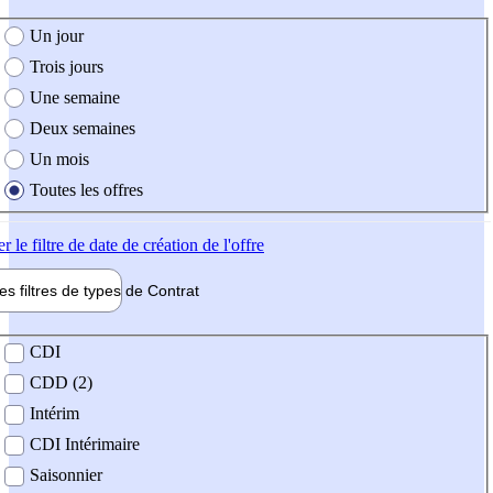
e création de l'offre
Un jour
Trois jours
Une semaine
Deux semaines
Un mois
Toutes les offres
er
le filtre de date de création de l'offre
les filtres de types de
Contrat
de contrat
CDI
CDD (2)
Intérim
CDI Intérimaire
Saisonnier