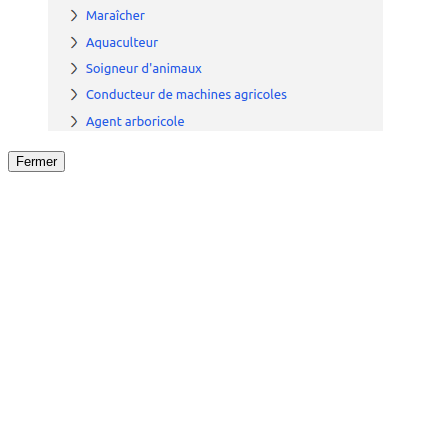
Fermer
Fermer
le détail de l'offre
/
Offre
sur
Offre précéden