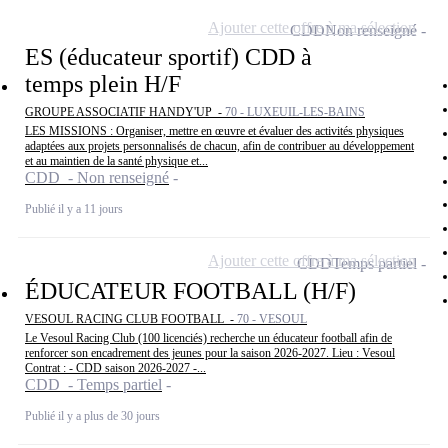
Ajouter cette offre à ma sélection
CDD
Non renseigné
ES (éducateur sportif) CDD à
temps plein H/F
GROUPE ASSOCIATIF HANDY'UP -
70 - LUXEUIL-LES-BAINS
LES MISSIONS : Organiser, mettre en œuvre et évaluer des activités physiques
adaptées aux projets personnalisés de chacun, afin de contribuer au développement
et au maintien de la santé physique et...
CDD - Non renseigné
Publié il y a 11 jours
Ajouter cette offre à ma sélection
CDD
Temps partiel
ÉDUCATEUR FOOTBALL (H/F)
VESOUL RACING CLUB FOOTBALL -
70 - VESOUL
Le Vesoul Racing Club (100 licenciés) recherche un éducateur football afin de
renforcer son encadrement des jeunes pour la saison 2026-2027. Lieu : Vesoul
Contrat : - CDD saison 2026-2027 -...
CDD - Temps partiel
Publié il y a plus de 30 jours