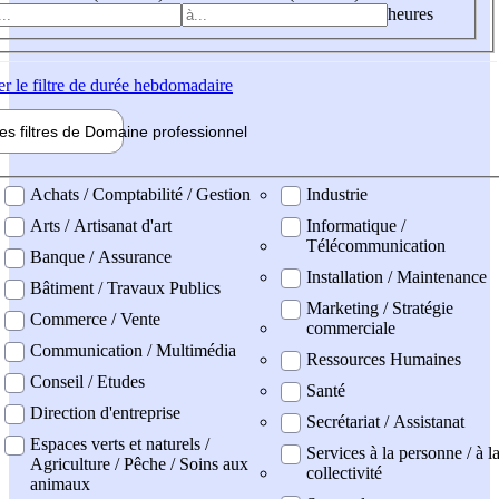
heures
er
le filtre de durée hebdomadaire
les filtres de
Domaine pro
fessionnel
ne professionel
Achats / Comptabilité / Gestion
Industrie
Arts / Artisanat d'art
Informatique /
Télécommunication
Banque / Assurance
Installation / Maintenance
Bâtiment / Travaux Publics
Marketing / Stratégie
Commerce / Vente
commerciale
Communication / Multimédia
Ressources Humaines
Conseil / Etudes
Santé
Direction d'entreprise
Secrétariat / Assistanat
Espaces verts et naturels /
Services à la personne / à l
Agriculture / Pêche / Soins aux
collectivité
animaux