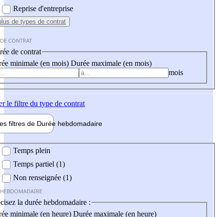
Reprise d'entreprise
plus
de types de contrat
 DE CONTRAT
ée de contrat
ée minimale (en mois)
Durée maximale (en mois)
mois
er
le filtre du type de contrat
les filtres de
Durée hebdo
madaire
 hebdomadaire
Temps plein
Temps partiel (1)
Non renseignée (1)
 HEBDOMADAIRE
cisez la durée hebdomadaire :
ée minimale (en heure)
Durée maximale (en heure)