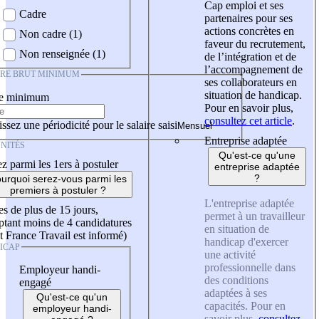
Cap emploi et ses
Cadre
partenaires pour ses
actions concrètes en
Non cadre (1)
faveur du recrutement,
Non renseignée (1)
de l’intégration et de
l’accompagnement de
IRE BRUT MINIMUM
ses collaborateurs en
situation de handicap.
re minimum
Pour en savoir plus,
consultez cet article
.
ssez une périodicité pour le salaire saisi
Entreprise adaptée
NITÉS
Qu'est-ce qu'une
z parmi les 1ers à postuler
entreprise adaptée
?
urquoi serez-vous parmi les
premiers à postuler ?
L'entreprise adaptée
es de plus de 15 jours,
permet à un travailleur
tant moins de 4 candidatures
en situation de
t France Travail est informé)
handicap d'exercer
ICAP
une activité
professionnelle dans
Employeur handi-
des conditions
engagé
adaptées à ses
Qu'est-ce qu'un
capacités. Pour en
employeur handi-
savoir plus,
consultez