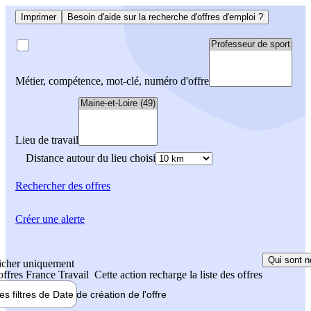
Imprimer
Besoin d'aide sur la recherche d'offres d'emploi ?
Métier, compétence, mot-clé, numéro d'offre
Lieu de travail
Distance autour du lieu choisi
Rechercher
des offres
Créer une alerte
Qui sont n
icher uniquement
 offres France Travail
Cette action recharge la liste des offres
les filtres de
Date de création
de l'offre