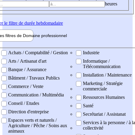
heures
er
le filtre de durée hebdomadaire
les filtres de
Domaine pro
fessionnel
ne professionel
Achats / Comptabilité / Gestion
Industrie
Arts / Artisanat d'art
Informatique /
Télécommunication
Banque / Assurance
Installation / Maintenance
Bâtiment / Travaux Publics
Marketing / Stratégie
Commerce / Vente
commerciale
Communication / Multimédia
Ressources Humaines
Conseil / Etudes
Santé
Direction d'entreprise
Secrétariat / Assistanat
Espaces verts et naturels /
Services à la personne / à l
Agriculture / Pêche / Soins aux
collectivité
animaux