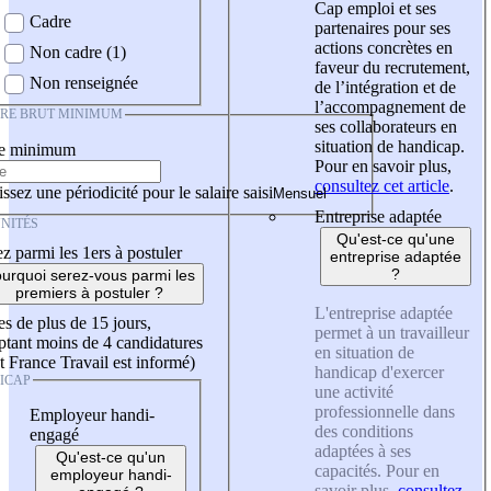
Cap emploi et ses
Cadre
partenaires pour ses
actions concrètes en
Non cadre (1)
faveur du recrutement,
Non renseignée
de l’intégration et de
l’accompagnement de
IRE BRUT MINIMUM
ses collaborateurs en
situation de handicap.
re minimum
Pour en savoir plus,
consultez cet article
.
ssez une périodicité pour le salaire saisi
Entreprise adaptée
NITÉS
Qu'est-ce qu'une
z parmi les 1ers à postuler
entreprise adaptée
?
urquoi serez-vous parmi les
premiers à postuler ?
L'entreprise adaptée
es de plus de 15 jours,
permet à un travailleur
tant moins de 4 candidatures
en situation de
t France Travail est informé)
handicap d'exercer
ICAP
une activité
professionnelle dans
Employeur handi-
des conditions
engagé
adaptées à ses
Qu'est-ce qu'un
capacités. Pour en
employeur handi-
savoir plus,
consultez