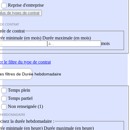
Reprise d'entreprise
plus
de types de contrat
 DE CONTRAT
ée de contrat
ée minimale (en mois)
Durée maximale (en mois)
mois
er
le filtre du type de contrat
les filtres de
Durée hebdo
madaire
 hebdomadaire
Temps plein
Temps partiel
Non renseignée (1)
 HEBDOMADAIRE
cisez la durée hebdomadaire :
ée minimale (en heure)
Durée maximale (en heure)