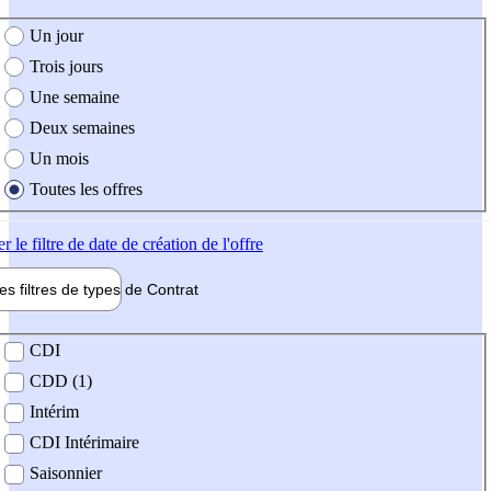
e création de l'offre
Un jour
Trois jours
Une semaine
Deux semaines
Un mois
Toutes les offres
er
le filtre de date de création de l'offre
les filtres de types de
Contrat
de contrat
CDI
CDD (1)
Intérim
CDI Intérimaire
Saisonnier