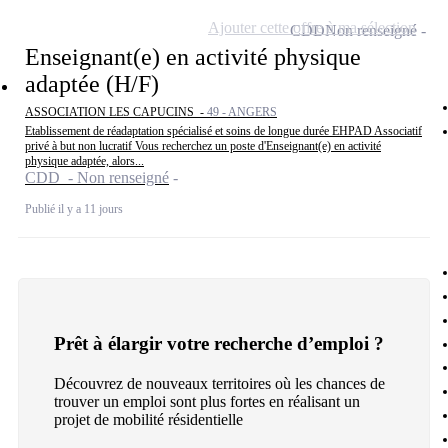
Ajouter cette offre à ma sélection
CDD
Non renseigné
Enseignant(e) en activité physique
adaptée (H/F)
ASSOCIATION LES CAPUCINS -
49 - ANGERS
Etablissement de réadaptation spécialisé et soins de longue durée EHPAD Associatif
privé à but non lucratif Vous recherchez un poste d'Enseignant(e) en activité
physique adaptée, alors...
CDD - Non renseigné
Publié il y a 11 jours
Prêt à élargir votre recherche d’emploi ?
Découvrez de nouveaux territoires où les chances de
trouver un emploi sont plus fortes en réalisant un
projet de mobilité résidentielle