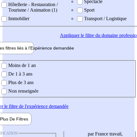
Spectacle
Hôtellerie - Restauration /
Tourisme / Animation (1)
Sport
Immobilier
Transport / Logistique
Appliquer
le filtre du domaine professi
es filtres liés à l'
Expérience
demandée
ience demandée
Moins de 1 an
De 1 à 3 ans
Plus de 3 ans
Non renseignée
er
le filtre de l'expérience demandée
Plus De
Filtres
IFICATION
par France travail,