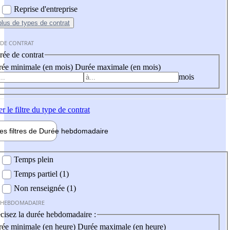
Reprise d'entreprise
plus
de types de contrat
 DE CONTRAT
ée de contrat
ée minimale (en mois)
Durée maximale (en mois)
mois
er
le filtre du type de contrat
les filtres de
Durée hebdo
madaire
 hebdomadaire
Temps plein
Temps partiel (1)
Non renseignée (1)
 HEBDOMADAIRE
cisez la durée hebdomadaire :
ée minimale (en heure)
Durée maximale (en heure)