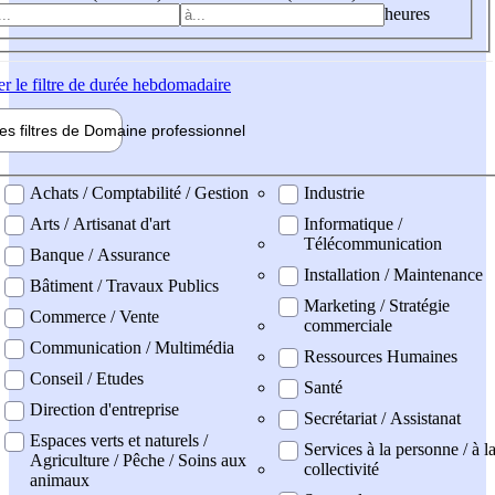
heures
er
le filtre de durée hebdomadaire
les filtres de
Domaine pro
fessionnel
ne professionel
Achats / Comptabilité / Gestion
Industrie
Arts / Artisanat d'art
Informatique /
Télécommunication
Banque / Assurance
Installation / Maintenance
Bâtiment / Travaux Publics
Marketing / Stratégie
Commerce / Vente
commerciale
Communication / Multimédia
Ressources Humaines
Conseil / Etudes
Santé
Direction d'entreprise
Secrétariat / Assistanat
Espaces verts et naturels /
Services à la personne / à l
Agriculture / Pêche / Soins aux
collectivité
animaux