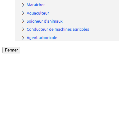
Fermer
Fermer
le détail de l'offre
/
Offre
sur
Offre précéden