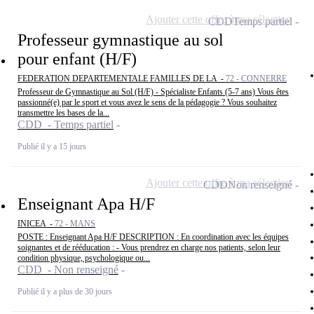
Ajouter cette offre à ma sélection
CDD
Temps partiel
Professeur gymnastique au sol
pour enfant (H/F)
FEDERATION DEPARTEMENTALE FAMILLES DE LA -
72 - CONNERRE
Professeur de Gymnastique au Sol (H/F) - Spécialiste Enfants (5-7 ans) Vous êtes
passionné(e) par le sport et vous avez le sens de la pédagogie ? Vous souhaitez
transmettre les bases de la...
CDD - Temps partiel
Publié il y a 15 jours
Ajouter cette offre à ma sélection
CDD
Non renseigné
Enseignant Apa H/F
INICEA -
72 - MANS
POSTE : Enseignant Apa H/F DESCRIPTION : En coordination avec les équipes
soignantes et de rééducation : - Vous prendrez en charge nos patients, selon leur
condition physique, psychologique ou...
CDD - Non renseigné
Publié il y a plus de 30 jours