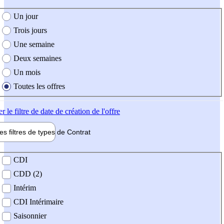
e création de l'offre
Un jour
Trois jours
Une semaine
Deux semaines
Un mois
Toutes les offres
er
le filtre de date de création de l'offre
les filtres de types de
Contrat
de contrat
CDI
CDD (2)
Intérim
CDI Intérimaire
Saisonnier