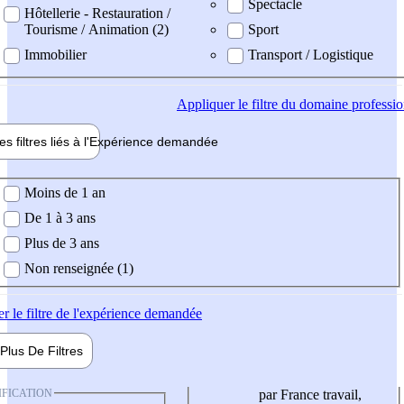
Spectacle
Hôtellerie - Restauration /
Tourisme / Animation (2)
Sport
Immobilier
Transport / Logistique
Appliquer
le filtre du domaine professi
es filtres liés à l'
Expérience
demandée
ience demandée
Moins de 1 an
De 1 à 3 ans
Plus de 3 ans
Non renseignée (1)
er
le filtre de l'expérience demandée
Plus De
Filtres
IFICATION
par France travail,