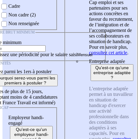
Cap emploi et ses
Cadre
partenaires pour ses
actions concrètes en
Non cadre (2)
faveur du recrutement,
Non renseignée
de l’intégration et de
l’accompagnement de
IRE BRUT MINIMUM
ses collaborateurs en
situation de handicap.
re minimum
Pour en savoir plus,
consultez cet article
.
ssez une périodicité pour le salaire saisi
Entreprise adaptée
NITÉS
Qu'est-ce qu'une
z parmi les 1ers à postuler
entreprise adaptée
?
urquoi serez-vous parmi les
premiers à postuler ?
L'entreprise adaptée
es de plus de 15 jours,
permet à un travailleur
tant moins de 4 candidatures
en situation de
t France Travail est informé)
handicap d'exercer
ICAP
une activité
professionnelle dans
Employeur handi-
des conditions
engagé
adaptées à ses
Qu'est-ce qu'un
capacités. Pour en
employeur handi-
savoir plus,
consultez