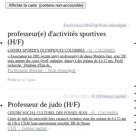
Afficher la carte
(contenu non-accessible)
Ajouter cette offre à ma sélection
Profession libérale
Non renseigné
professeur(e) d'activités sportives
(H/F)
LOISIRS SPORTIFS OLYMPIQUES COLOMBES -
92 - COLOMBES
« Association loi 1901 recrute un(e) professeur(e) de danse Modern-Jazz, avec DE,
pour animer des cours (éveil, initiation, danse) à des enfants de 4 à 11 ans. Profil
recherché : Diplôme d'Etat de...
Profession libérale - Non renseigné
Publié il y a 7 jours
Ajouter cette offre à ma sélection
CDI
Temps partiel
Professeur de judo (H/F)
CENTRE SOCIAL CULTUREL DES FOSSES JEAN -
92 - COLOMBES
Cours de judo les mercredis hors vacances scolaires pour des enfants de 6 à 15 ans
de 13h à 17h30 Auto entrepreneur possible 30€ de l'heure
CDI - Temps partiel