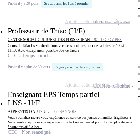
Publié il y a 20 jours
Soyez parmi les 1ers à postuler
Ajouter cette offre à ma sélection
CDI
Temps partiel
Professeur de Taïso (H/F)
CENTRE SOCIAL CULTUREL DES FOSSES JEAN -
92 - COLOMBES
Cours de Taîso les vendredis hors vacances scolaires pour des adultes de 10h à
11h30 Auto entrepreneur possible 30€ de l'heure
CDI - Temps partiel
Publié il y a plus de 30 jours
Soyez parmi les 1ers à postuler
Ajouter cette offre à ma sélection
CDI
Non renseigné
Enseignant EPS Temps partiel
LNS - H/F
APPRENTIS D'AUTEUIL -
95 - SANNOIS
Vous souhaitez mettre votre expérience au service des jeunes et familles fragilisées ?
Vous voulez rejoindre une organisation à fort impact social pour donner plus de sens
à votre travail ? Alors...
CDI - Non renseigné