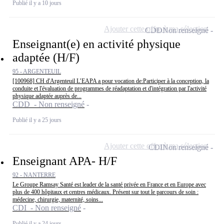
Publié il y a 10 jours
Ajouter cette offre à ma sélection
CDD
Non renseigné
Enseignant(e) en activité physique
adaptée (H/F)
95 - ARGENTEUIL
[100968] CH d'Argenteuil L’EAPA a pour vocation de:Participer à la conception, la
conduite et l'évaluation de programmes de réadaptation et d'intégration par l'activité
physique adaptée auprès de...
CDD - Non renseigné
Publié il y a 25 jours
Ajouter cette offre à ma sélection
CDI
Non renseigné
Enseignant APA- H/F
92 - NANTERRE
Le Groupe Ramsay Santé est leader de la santé privée en France et en Europe avec
plus de 400 hôpitaux et centres médicaux. Présent sur tout le parcours de soin :
médecine, chirurgie, maternité, soins...
CDI - Non renseigné
Publié il y a 24 jours