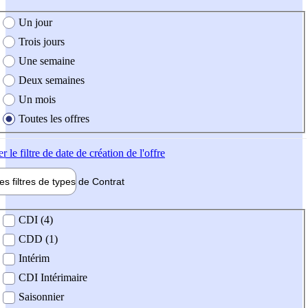
e création de l'offre
Un jour
Trois jours
Une semaine
Deux semaines
Un mois
Toutes les offres
er
le filtre de date de création de l'offre
les filtres de types de
Contrat
de contrat
CDI (4)
CDD (1)
Intérim
CDI Intérimaire
Saisonnier