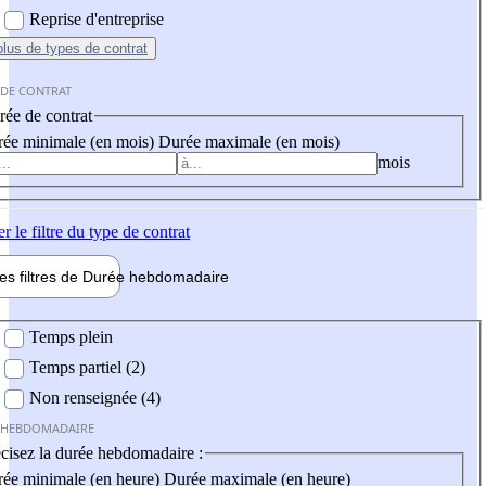
Reprise d'entreprise
plus
de types de contrat
 DE CONTRAT
ée de contrat
ée minimale (en mois)
Durée maximale (en mois)
mois
er
le filtre du type de contrat
les filtres de
Durée hebdo
madaire
 hebdomadaire
Temps plein
Temps partiel (2)
Non renseignée (4)
 HEBDOMADAIRE
cisez la durée hebdomadaire :
ée minimale (en heure)
Durée maximale (en heure)