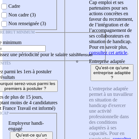
Cap emploi et ses
Cadre
partenaires pour ses
actions concrètes en
Non cadre (3)
faveur du recrutement,
Non renseignée (3)
de l’intégration et de
l’accompagnement de
IRE BRUT MINIMUM
ses collaborateurs en
situation de handicap.
re minimum
Pour en savoir plus,
consultez cet article
.
ssez une périodicité pour le salaire saisi
Entreprise adaptée
NITÉS
Qu'est-ce qu'une
z parmi les 1ers à postuler
entreprise adaptée
résultats
?
urquoi serez-vous parmi les
L'entreprise adaptée
premiers à postuler ?
permet à un travailleur
es de plus de 15 jours,
en situation de
tant moins de 4 candidatures
handicap d'exercer
t France Travail est informé)
une activité
ICAP
professionnelle dans
des conditions
Employeur handi-
adaptées à ses
engagé
capacités. Pour en
Qu'est-ce qu'un
savoir plus,
consultez