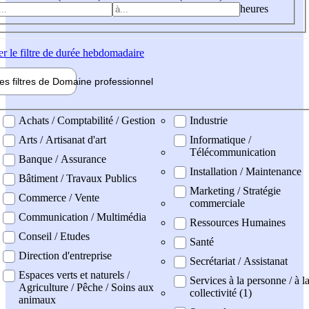
heures
er
le filtre de durée hebdomadaire
les filtres de
Domaine pro
fessionnel
ne professionel
Achats / Comptabilité / Gestion
Industrie
Arts / Artisanat d'art
Informatique /
Télécommunication
Banque / Assurance
Installation / Maintenance
Bâtiment / Travaux Publics
Marketing / Stratégie
Commerce / Vente
commerciale
Communication / Multimédia
Ressources Humaines
Conseil / Etudes
Santé
Direction d'entreprise
Secrétariat / Assistanat
Espaces verts et naturels /
Services à la personne / à l
Agriculture / Pêche / Soins aux
collectivité (1)
animaux