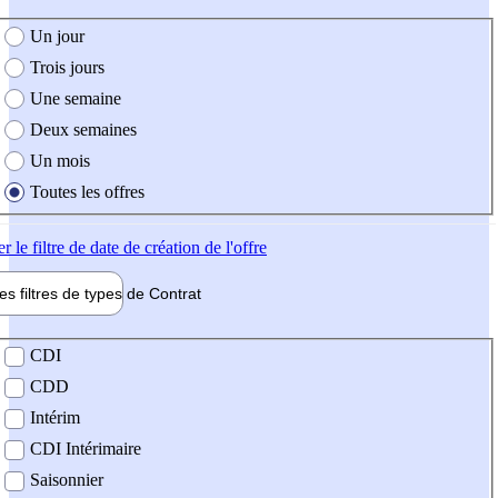
e création de l'offre
Un jour
Trois jours
Une semaine
Deux semaines
Un mois
Toutes les offres
er
le filtre de date de création de l'offre
les filtres de types de
Contrat
de contrat
CDI
CDD
Intérim
CDI Intérimaire
Saisonnier