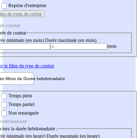
Reprise d'entreprise
plus
de types de contrat
 DE CONTRAT
ée de contrat
ée minimale (en mois)
Durée maximale (en mois)
mois
er
le filtre du type de contrat
les filtres de
Durée hebdo
madaire
 hebdomadaire
Temps plein
Temps partiel
Non renseignée
 HEBDOMADAIRE
cisez la durée hebdomadaire :
ée minimale (en heure)
Durée maximale (en heure)