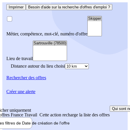
Imprimer
Besoin d'aide sur la recherche d'offres d'emploi ?
Métier, compétence, mot-clé, numéro d'offre
Lieu de travail
Distance autour du lieu choisi
Rechercher
des offres
Créer une alerte
Qui sont n
icher uniquement
 offres France Travail
Cette action recharge la liste des offres
les filtres de
Date de création
de l'offre