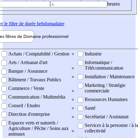
heures
er
le filtre de durée hebdomadaire
les filtres de
Domaine pro
fessionnel
ne professionel
Achats / Comptabilité / Gestion
Industrie
Arts / Artisanat d'art
Informatique /
Télécommunication
Banque / Assurance
Installation / Maintenance
Bâtiment / Travaux Publics
Marketing / Stratégie
Commerce / Vente
commerciale
Communication / Multimédia
Ressources Humaines
Conseil / Etudes
Santé
Direction d'entreprise
Secrétariat / Assistanat
Espaces verts et naturels /
Services à la personne / à l
Agriculture / Pêche / Soins aux
collectivité
animaux