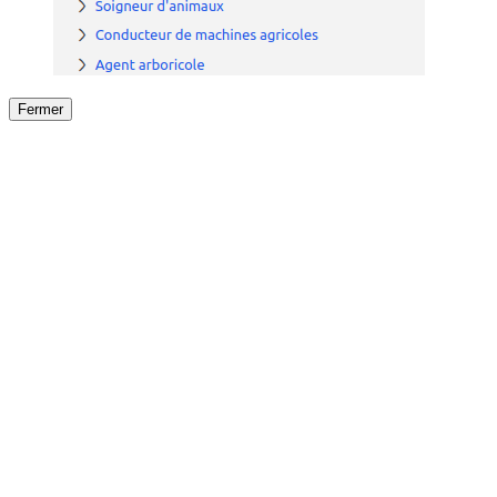
Fermer
Fermer
le détail de l'offre
/
Offre
sur
Offre précéden