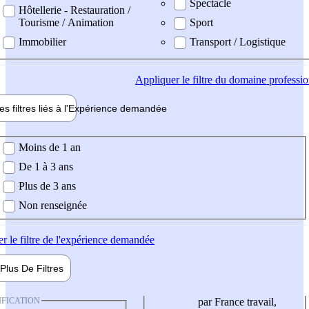
Spectacle
Hôtellerie - Restauration /
Tourisme / Animation
Sport
Immobilier
Transport / Logistique
Appliquer
le filtre du domaine professi
es filtres liés à l'
Expérience
demandée
ience demandée
Moins de 1 an
De 1 à 3 ans
Plus de 3 ans
Non renseignée
er
le filtre de l'expérience demandée
Plus De
Filtres
IFICATION
par France travail,