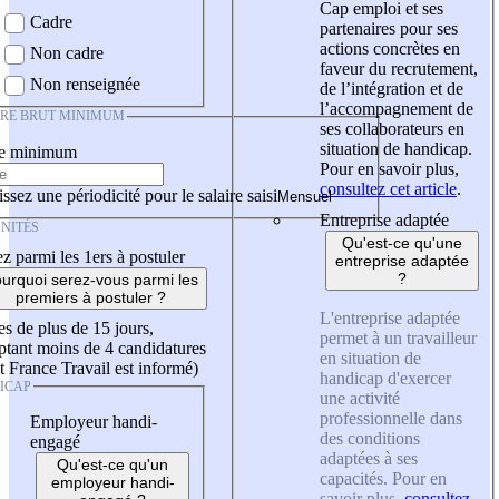
Cap emploi et ses
Cadre
partenaires pour ses
actions concrètes en
Non cadre
faveur du recrutement,
Non renseignée
de l’intégration et de
l’accompagnement de
IRE BRUT MINIMUM
ses collaborateurs en
situation de handicap.
re minimum
Pour en savoir plus,
consultez cet article
.
ssez une périodicité pour le salaire saisi
Entreprise adaptée
NITÉS
Qu'est-ce qu'une
z parmi les 1ers à postuler
entreprise adaptée
?
urquoi serez-vous parmi les
premiers à postuler ?
L'entreprise adaptée
es de plus de 15 jours,
permet à un travailleur
tant moins de 4 candidatures
en situation de
t France Travail est informé)
handicap d'exercer
ICAP
une activité
professionnelle dans
Employeur handi-
des conditions
engagé
adaptées à ses
Qu'est-ce qu'un
capacités. Pour en
employeur handi-
savoir plus,
consultez