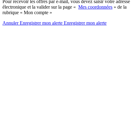
Pour recevoir les offres par e-mail, vous devez saisir votre adresse
électronique et la valider sur la page «
Mes coordonnées
» de la
rubrique « Mon compte »
Annuler
Enregistrer mon alerte
Enregistrer
mon alerte