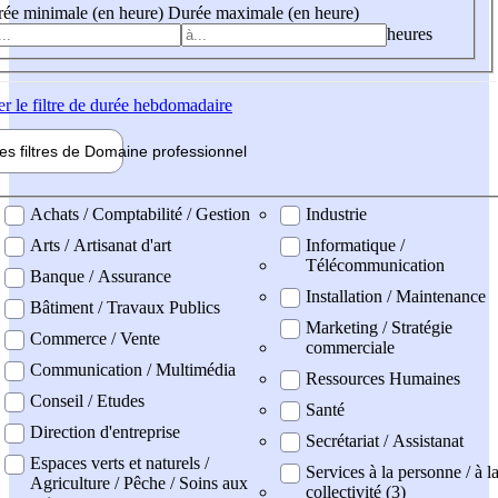
ée minimale (en heure)
Durée maximale (en heure)
heures
er
le filtre de durée hebdomadaire
les filtres de
Domaine pro
fessionnel
ne professionel
Achats / Comptabilité / Gestion
Industrie
Arts / Artisanat d'art
Informatique /
Télécommunication
Banque / Assurance
Installation / Maintenance
Bâtiment / Travaux Publics
Marketing / Stratégie
Commerce / Vente
commerciale
Communication / Multimédia
Ressources Humaines
Conseil / Etudes
Santé
Direction d'entreprise
Secrétariat / Assistanat
Espaces verts et naturels /
Services à la personne / à l
Agriculture / Pêche / Soins aux
collectivité (3)