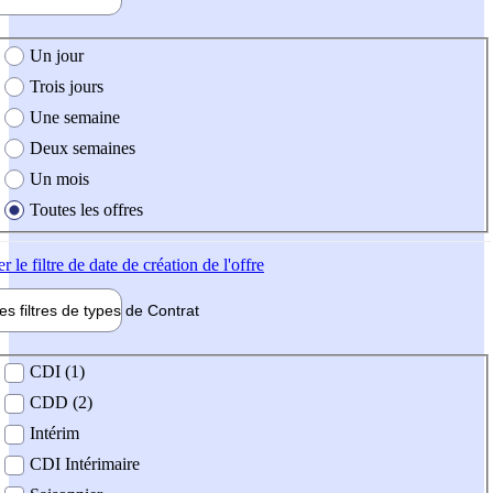
e création de l'offre
Un jour
Trois jours
Une semaine
Deux semaines
Un mois
Toutes les offres
er
le filtre de date de création de l'offre
les filtres de types de
Contrat
de contrat
CDI (1)
CDD (2)
Intérim
CDI Intérimaire