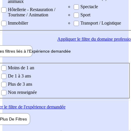
animaux
Spectacle
Hôtellerie - Restauration /
Tourisme / Animation
Sport
Immobilier
Transport / Logistique
Appliquer
le filtre du domaine professi
es filtres liés à l'
Expérience
demandée
ience demandée
Moins de 1 an
De 1 à 3 ans
Plus de 3 ans
Non renseignée
er
le filtre de l'expérience demandée
Plus De
Filtres