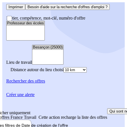
Imprimer
Besoin d'aide sur la recherche d'offres d'emploi ?
Métier, compétence, mot-clé, numéro d'offre
Lieu de travail
Distance autour du lieu choisi
Rechercher
des offres
Créer une alerte
Qui sont n
icher uniquement
 offres France Travail
Cette action recharge la liste des offres
les filtres de
Date de création
de l'offre