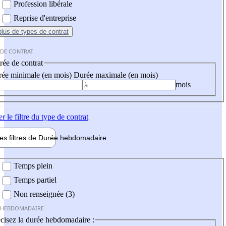
Profession libérale
Reprise d'entreprise
plus
de types de contrat
 DE CONTRAT
ée de contrat
ée minimale (en mois)
Durée maximale (en mois)
mois
er
le filtre du type de contrat
les filtres de
Durée hebdo
madaire
 hebdomadaire
Temps plein
Temps partiel
Non renseignée (3)
 HEBDOMADAIRE
cisez la durée hebdomadaire :