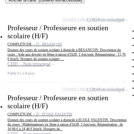
Afficher la carte
(contenu non-accessible)
Ajouter cette offre à ma sélection
CDD
Non renseigné
Professeur / Professeure en soutien
scolaire (H/F)
COMPLÉTUDE -
25 - BESANÇON
Donnez des cours de soutien scolaire à domicile à BESANCON. Description du
cours : Aide aux devoirs en 6ème à raison d'1h30, 1 fois/sem. Rémunération : 15,76
€ brut/h. Horaires de soutien scolaire :...
CDD - Non renseigné
Publié il y a 9 jours
Ajouter cette offre à ma sélection
CDD
Non renseigné
Professeur / Professeure en soutien
scolaire (H/F)
COMPLÉTUDE -
25 - ÉCOLE-VALENTIN
Donnez des cours de soutien scolaire à domicile à ECOLE VALENTIN. Description
du cours : Mathématiques en 3ème à raison d'1h30, 1 fois/sem. Rémunération : de
16,06 € à 24,46 € brut/h. Horaires de...
CDD - Non renseigné