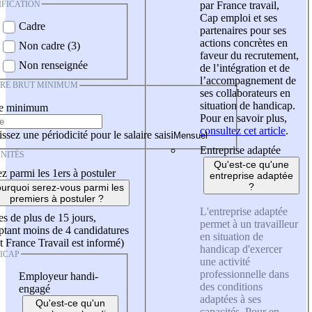
IFICATION
par France travail,
Cap emploi et ses
Cadre
partenaires pour ses
actions concrètes en
Non cadre (3)
faveur du recrutement,
Non renseignée
de l’intégration et de
l’accompagnement de
IRE BRUT MINIMUM
ses collaborateurs en
situation de handicap.
re minimum
Pour en savoir plus,
consultez cet article
.
ssez une périodicité pour le salaire saisi
Entreprise adaptée
NITÉS
Qu'est-ce qu'une
z parmi les 1ers à postuler
entreprise adaptée
?
urquoi serez-vous parmi les
premiers à postuler ?
L'entreprise adaptée
es de plus de 15 jours,
permet à un travailleur
tant moins de 4 candidatures
en situation de
t France Travail est informé)
handicap d'exercer
ICAP
une activité
professionnelle dans
Employeur handi-
des conditions
engagé
adaptées à ses
Qu'est-ce qu'un
capacités. Pour en