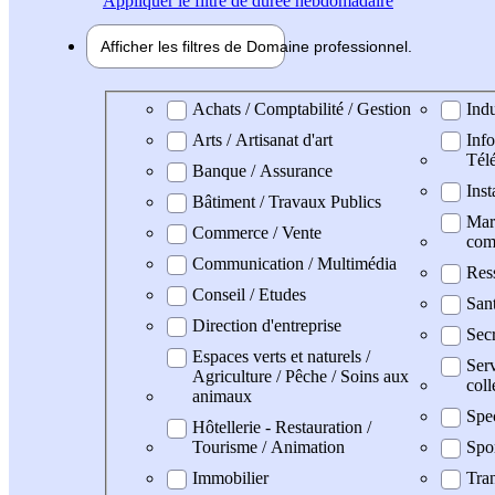
Appliquer
le filtre de durée hebdomadaire
Afficher les filtres de
Domaine pro
fessionnel
Domaine professionel
Achats / Comptabilité / Gestion
Indu
Arts / Artisanat d'art
Info
Tél
Banque / Assurance
Inst
Bâtiment / Travaux Publics
Mark
Commerce / Vente
com
Communication / Multimédia
Res
Conseil / Etudes
San
Direction d'entreprise
Secr
Espaces verts et naturels /
Serv
Agriculture / Pêche / Soins aux
coll
animaux
Spe
Hôtellerie - Restauration /
Tourisme / Animation
Spo
Immobilier
Tran