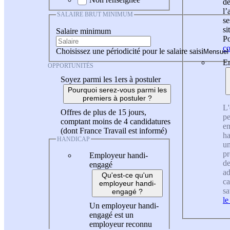
de
l
SALAIRE BRUT MINIMUM
se
si
Salaire minimum
Po
co
Choisissez une périodicité pour le salaire saisi
En
OPPORTUNITÉS
Soyez parmi les 1ers à postuler
Pourquoi serez-vous parmi les
premiers à postuler ?
L'
Offres de plus de 15 jours,
pe
comptant moins de 4 candidatures
en
(dont France Travail est informé)
ha
HANDICAP
un
pr
Employeur handi-
de
engagé
ad
Qu'est-ce qu'un
ca
employeur handi-
sa
engagé ?
le
Un employeur handi-
engagé est un
employeur reconnu