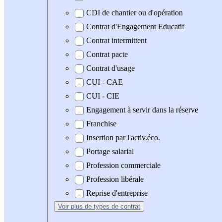
CDI de chantier ou d'opération
Contrat d'Engagement Educatif
Contrat intermittent
Contrat pacte
Contrat d'usage
CUI - CAE
CUI - CIE
Engagement à servir dans la réserve
Franchise
Insertion par l'activ.éco.
Portage salarial
Profession commerciale
Profession libérale
Reprise d'entreprise
Voir plus
de types de contrat