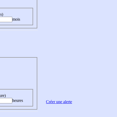
s)
mois
ure)
heures
Créer une alerte