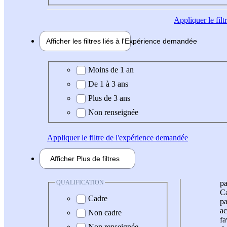
Appliquer
le fil
Afficher les filtres liés à l'
Expérience
demandée
Expérience demandée
Moins de 1 an
De 1 à 3 ans
Plus de 3 ans
Non renseignée
Appliquer
le filtre de l'expérience demandée
Afficher
Plus de
filtres
QUALIFICATION
pa
Ca
Cadre
pa
ac
Non cadre
fa
Non renseignée