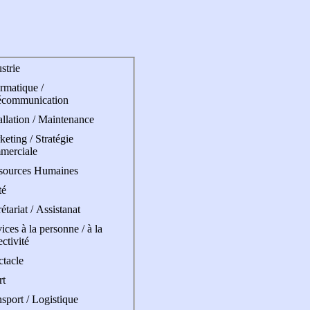
strie
rmatique /
écommunication
allation / Maintenance
eting / Stratégie
merciale
sources Humaines
té
étariat / Assistanat
ices à la personne / à la
ectivité
ctacle
rt
sport / Logistique