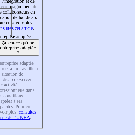
 l’intégration et de
’accompagnement de
s collaborateurs en
tuation de handicap.
ur en savoir plus,
nsultez cet article
.
treprise adaptée
Qu'est-ce qu'une
entreprise adaptée
?
entreprise adaptée
rmet à un travailleur
 situation de
ndicap d'exercer
e activité
ofessionnelle dans
s conditions
aptées à ses
pacités. Pour en
voir plus,
consultez
 site de l’UNEA
.