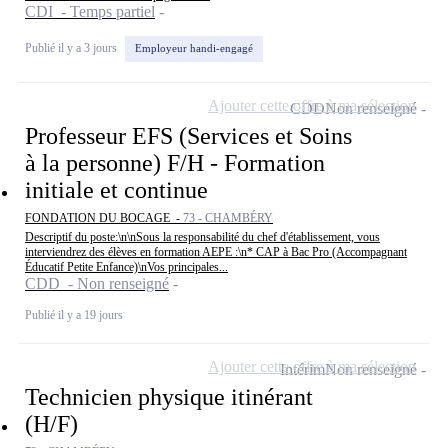
CDI - Temps partiel
Publié il y a 3 jours
Employeur handi-engagé
Ajouter cette offre à ma sélection
CDD
Non renseigné
Professeur EFS (Services et Soins
à la personne) F/H - Formation
initiale et continue
FONDATION DU BOCAGE -
73 - CHAMBÉRY
Descriptif du poste:\n\nSous la responsabilité du chef d'établissement, vous
interviendrez des élèves en formation AEPE :\n* CAP à Bac Pro (Accompagnant
Éducatif Petite Enfance)\nVos principales...
CDD - Non renseigné
Publié il y a 19 jours
Ajouter cette offre à ma sélection
Intérim
Non renseigné
Technicien physique itinérant
(H/F)