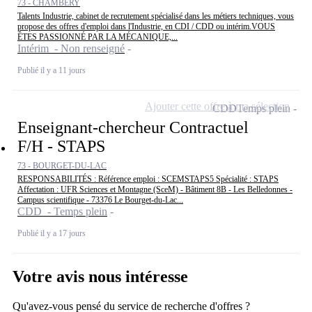
73 - CHAMBÉRY
Talents Industrie, cabinet de recrutement spécialisé dans les métiers techniques, vous
propose des offres d'emploi dans l'Industrie, en CDI / CDD ou intérim.VOUS
ÊTES PASSIONNÉ PAR LA MÉCANIQUE,...
Intérim - Non renseigné
Publié il y a 11 jours
Ajouter cette offre à ma sélection
CDD
Temps plein
Enseignant-chercheur Contractuel
F/H - STAPS
73 - BOURGET-DU-LAC
RESPONSABILITÉS : Référence emploi : SCEMSTAPS5 Spécialité : STAPS
Affectation : UFR Sciences et Montagne (SceM) - Bâtiment 8B - Les Belledonnes -
Campus scientifique - 73376 Le Bourget-du-Lac...
CDD - Temps plein
Publié il y a 17 jours
Votre avis nous intéresse
Qu'avez-vous pensé du service de recherche d'offres ?