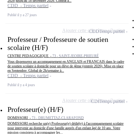
2026 jusqu'au 18 décembre 2026. Contrat à...
CDD - Temps partiel
Publié il y a 27 jours
Ajouter cette offre à ma sélection
CDD
Temps partiel
Professeur / Professeure de soutien
scolaire (H/F)
CENTRE PEDAGOGIQUE -
73 - SAINT-JEOIRE-PRIEURÉ
Vous dispenserez un accompagnement en ANGLAIS et FRANCAIS dans le cadre
de soutien scolaire à domicile pour un élève de 4ème (rentrée 2026). Mise en place
en Septembre. Global de 2h/semaine à...
CDD - Temps partiel
Publié il y a 4 jours
Ajouter cette offre à ma sélection
CDI
Temps partiel
Professeur(e) (H/F)
DOMISSORI -
73 - DRUMETTAZ-CLARAFOND
DOMISSORI recherche un(e) Professeur(e) dédié(e) à l'accompagnement scolaire
pour intervenir au domicile d'une famille auprès d'un enfant âgé de 10 ans. Votre
mission consistera à accompagner les...