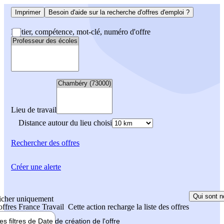
Imprimer
Besoin d'aide sur la recherche d'offres d'emploi ?
Métier, compétence, mot-clé, numéro d'offre
Lieu de travail
Distance autour du lieu choisi
Rechercher
des offres
Créer une alerte
Qui sont n
icher uniquement
 offres France Travail
Cette action recharge la liste des offres
les filtres de
Date de création
de l'offre