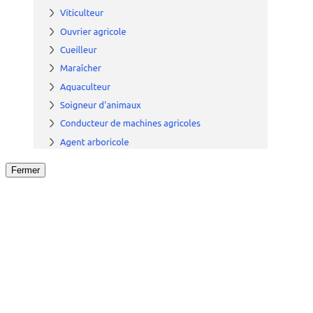
Fermer
Fermer
le détail de l'offre
/
Offre
sur
Offre précéden