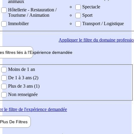
animaux
Spectacle
Hôtellerie - Restauration /
Tourisme / Animation
Sport
Immobilier
Transport / Logistique
Appliquer
le filtre du domaine professi
es filtres liés à l'
Expérience
demandée
ience demandée
Moins de 1 an
De 1 à 3 ans (2)
Plus de 3 ans (1)
Non renseignée
er
le filtre de l'expérience demandée
Plus De
Filtres