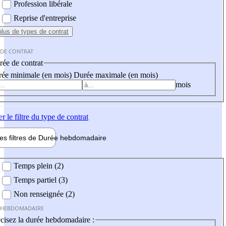
Profession libérale
Reprise d'entreprise
plus
de types de contrat
 DE CONTRAT
ée de contrat
ée minimale (en mois)
Durée maximale (en mois)
mois
er
le filtre du type de contrat
les filtres de
Durée hebdo
madaire
 hebdomadaire
Temps plein (2)
Temps partiel (3)
Non renseignée (2)
 HEBDOMADAIRE
cisez la durée hebdomadaire :