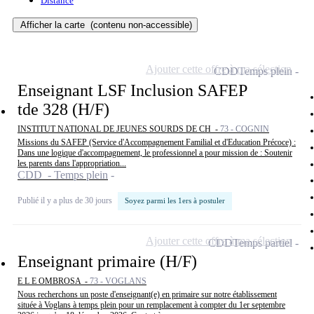
Distance
Afficher la carte
(contenu non-accessible)
Ajouter cette offre à ma sélection
CDD
Temps plein
Enseignant LSF Inclusion SAFEP
tde 328 (H/F)
INSTITUT NATIONAL DE JEUNES SOURDS DE CH -
73 - COGNIN
Missions du SAFEP (Service d'Accompagnement Familial et d'Education Précoce) :
Dans une logique d'accompagnement, le professionnel a pour mission de : Soutenir
les parents dans l'appropriation...
CDD - Temps plein
Publié il y a plus de 30 jours
Soyez parmi les 1ers à postuler
Ajouter cette offre à ma sélection
CDD
Temps partiel
Enseignant primaire (H/F)
E L E OMBROSA -
73 - VOGLANS
Nous recherchons un poste d'enseignant(e) en primaire sur notre établissement
située à Voglans à temps plein pour un remplacement à compter du 1er septembre