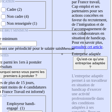
IFICATION
par France travail,
Cap emploi et ses
Cadre (2)
partenaires pour ses
actions concrètes en
Non cadre (4)
faveur du recrutement,
Non renseignée (1)
de l’intégration et de
l’accompagnement de
IRE BRUT MINIMUM
ses collaborateurs en
situation de handicap.
re minimum
Pour en savoir plus,
consultez cet article
.
ssez une périodicité pour le salaire saisi
Entreprise adaptée
NITÉS
Qu'est-ce qu'une
z parmi les 1ers à postuler
entreprise adaptée
résultats
?
urquoi serez-vous parmi les
L'entreprise adaptée
premiers à postuler ?
permet à un travailleur
es de plus de 15 jours,
en situation de
tant moins de 4 candidatures
handicap d'exercer
t France Travail est informé)
une activité
ICAP
professionnelle dans
des conditions
Employeur handi-
adaptées à ses
engagé (1)
capacités. Pour en