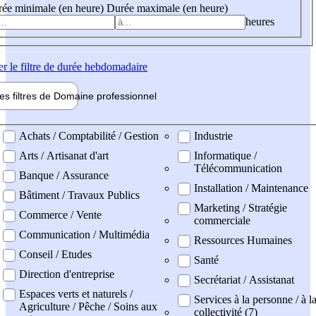
ée minimale (en heure)
Durée maximale (en heure)
heures
er
le filtre de durée hebdomadaire
les filtres de
Domaine pro
fessionnel
ne professionel
Achats / Comptabilité / Gestion
Industrie
Arts / Artisanat d'art
Informatique /
Télécommunication
Banque / Assurance
Installation / Maintenance
Bâtiment / Travaux Publics
Marketing / Stratégie
Commerce / Vente
commerciale
Communication / Multimédia
Ressources Humaines
Conseil / Etudes
Santé
Direction d'entreprise
Secrétariat / Assistanat
Espaces verts et naturels /
Services à la personne / à l
Agriculture / Pêche / Soins aux
collectivité (7)