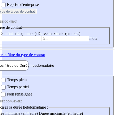
Reprise d'entreprise
plus
de types de contrat
 DE CONTRAT
ée de contrat
ée minimale (en mois)
Durée maximale (en mois)
mois
er
le filtre du type de contrat
les filtres de
Durée hebdo
madaire
 hebdomadaire
Temps plein
Temps partiel
Non renseignée
 HEBDOMADAIRE
cisez la durée hebdomadaire :
ée minimale (en heure)
Durée maximale (en heure)