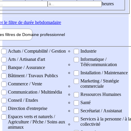
heures
er
le filtre de durée hebdomadaire
les filtres de
Domaine pro
fessionnel
ne professionel
Achats / Comptabilité / Gestion
Industrie
Arts / Artisanat d'art
Informatique /
Télécommunication
Banque / Assurance
Installation / Maintenance
Bâtiment / Travaux Publics
Marketing / Stratégie
Commerce / Vente
commerciale
Communication / Multimédia
Ressources Humaines
Conseil / Etudes
Santé
Direction d'entreprise
Secrétariat / Assistanat
Espaces verts et naturels /
Services à la personne / à l
Agriculture / Pêche / Soins aux
collectivité
animaux