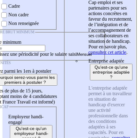
Cap emploi et ses
Cadre
partenaires pour ses
actions concrètes en
Non cadre
faveur du recrutement,
Non renseignée
de l’intégration et de
l’accompagnement de
IRE BRUT MINIMUM
ses collaborateurs en
situation de handicap.
re minimum
Pour en savoir plus,
consultez cet article
.
ssez une périodicité pour le salaire saisi
Entreprise adaptée
NITÉS
Qu'est-ce qu'une
z parmi les 1ers à postuler
entreprise adaptée
?
urquoi serez-vous parmi les
premiers à postuler ?
L'entreprise adaptée
es de plus de 15 jours,
permet à un travailleur
tant moins de 4 candidatures
en situation de
t France Travail est informé)
handicap d'exercer
ICAP
une activité
professionnelle dans
Employeur handi-
des conditions
engagé
adaptées à ses
Qu'est-ce qu'un
capacités. Pour en
employeur handi-
savoir plus,
consultez