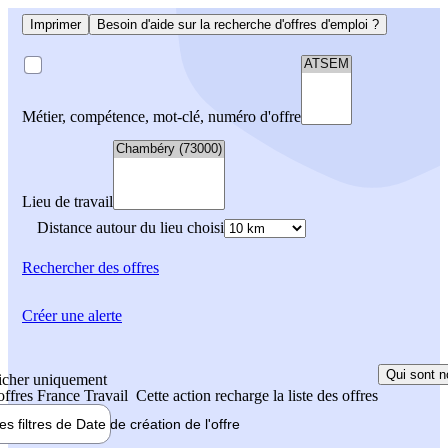
Imprimer
Besoin d'aide sur la recherche d'offres d'emploi ?
Métier, compétence, mot-clé, numéro d'offre
Lieu de travail
Distance autour du lieu choisi
Rechercher
des offres
Créer une alerte
Qui sont n
icher uniquement
 offres France Travail
Cette action recharge la liste des offres
les filtres de
Date de création
de l'offre