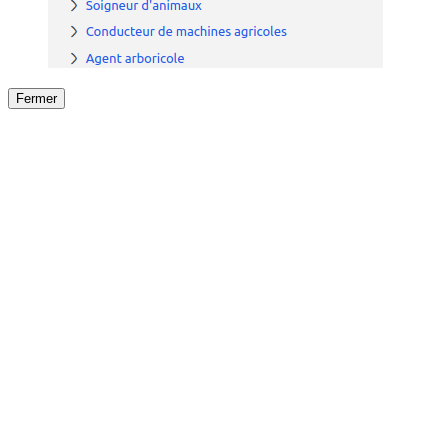
Fermer
Fermer
le détail de l'offre
/
Offre
sur
Offre précéden