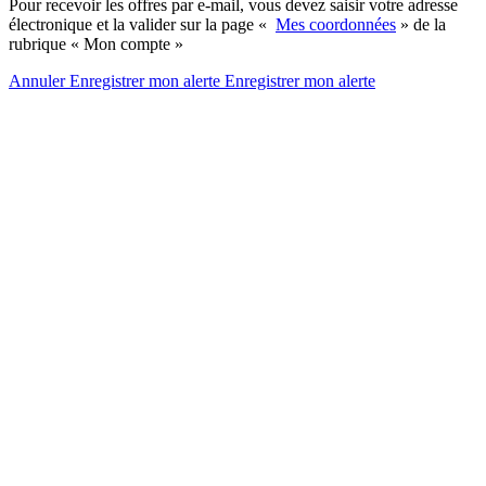
Pour recevoir les offres par e-mail, vous devez saisir votre adresse
électronique et la valider sur la page «
Mes coordonnées
» de la
rubrique « Mon compte »
Annuler
Enregistrer mon alerte
Enregistrer
mon alerte