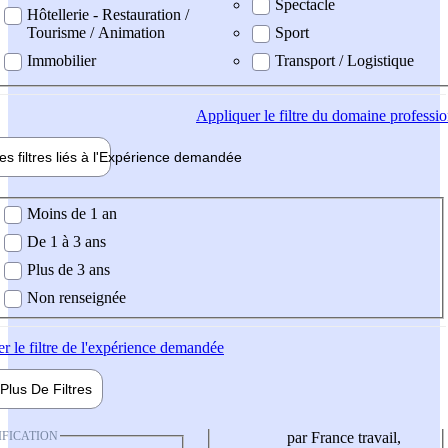
Spectacle
Hôtellerie - Restauration /
Tourisme / Animation
Sport
Immobilier
Transport / Logistique
Appliquer
le filtre du domaine professi
es filtres liés à l'
Expérience
demandée
ience demandée
Moins de 1 an
De 1 à 3 ans
Plus de 3 ans
Non renseignée
er
le filtre de l'expérience demandée
Plus De
Filtres
IFICATION
par France travail,