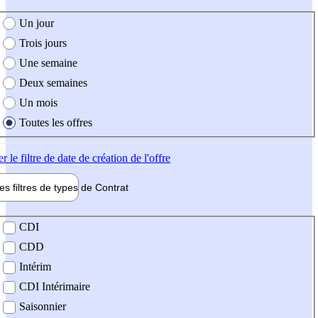
e création de l'offre
Un jour
Trois jours
Une semaine
Deux semaines
Un mois
Toutes les offres
er
le filtre de date de création de l'offre
les filtres de types de
Contrat
de contrat
CDI
CDD
Intérim
CDI Intérimaire
Saisonnier