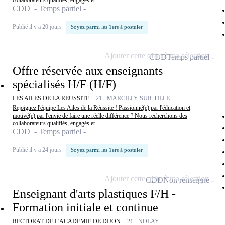
collaborateurs qualifiés, engagés et...
CDD - Temps partiel
Publié il y a 20 jours
Soyez parmi les 1ers à postuler
Ajouter cette offre à ma sélection
CDD
Temps partiel
Offre réservée aux enseignants
spécialisés H/F (H/F)
LES AILES DE LA REUSSITE -
21 - MARCILLY-SUR-TILLE
Rejoignez l'équipe Les Ailes de la Réussite ! Passionné(e) par l'éducation et
motivé(e) par l'envie de faire une réelle différence ? Nous recherchons des
collaborateurs qualifiés, engagés et...
CDD - Temps partiel
Publié il y a 24 jours
Soyez parmi les 1ers à postuler
Ajouter cette offre à ma sélection
CDD
Non renseigné
Enseignant d'arts plastiques F/H -
Formation initiale et continue
RECTORAT DE L'ACADEMIE DE DIJON -
21 - NOLAY