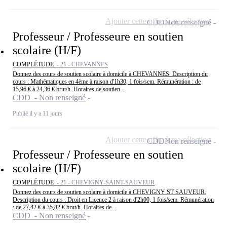
Ajouter cette offre à ma sélection
CDD
Non renseigné
Professeur / Professeure en soutien
scolaire (H/F)
COMPLÉTUDE -
21 - CHEVANNES
Donnez des cours de soutien scolaire à domicile à CHEVANNES. Description du
cours : Mathématiques en 4ème à raison d'1h30, 1 fois/sem. Rémunération : de
15,96 € à 24,36 € brut/h. Horaires de soutien...
CDD - Non renseigné
Publié il y a 11 jours
Ajouter cette offre à ma sélection
CDD
Non renseigné
Professeur / Professeure en soutien
scolaire (H/F)
COMPLÉTUDE -
21 - CHEVIGNY-SAINT-SAUVEUR
Donnez des cours de soutien scolaire à domicile à CHEVIGNY ST SAUVEUR.
Description du cours : Droit en Licence 2 à raison d'2h00, 1 fois/sem. Rémunération
: de 27,42 € à 35,82 € brut/h. Horaires de...
CDD - Non renseigné