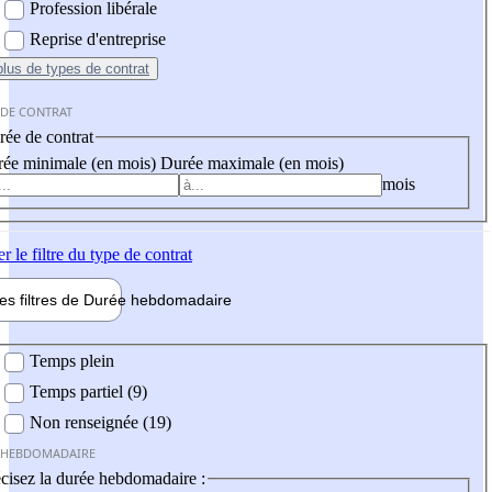
Profession libérale
Reprise d'entreprise
plus
de types de contrat
 DE CONTRAT
ée de contrat
ée minimale (en mois)
Durée maximale (en mois)
mois
er
le filtre du type de contrat
les filtres de
Durée hebdo
madaire
 hebdomadaire
Temps plein
Temps partiel (9)
Non renseignée (19)
 HEBDOMADAIRE
cisez la durée hebdomadaire :