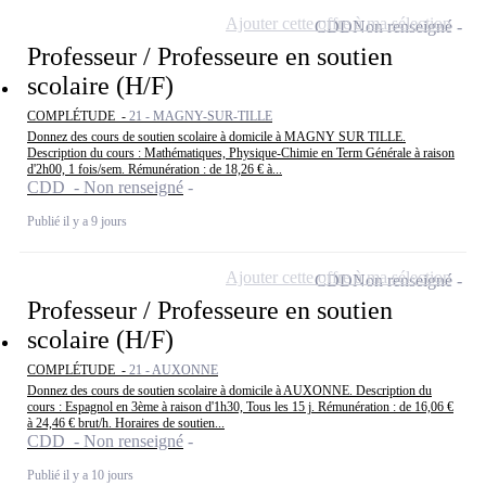
Ajouter cette offre à ma sélection
CDD
Non renseigné
Professeur / Professeure en soutien
scolaire (H/F)
COMPLÉTUDE -
21 - MAGNY-SUR-TILLE
Donnez des cours de soutien scolaire à domicile à MAGNY SUR TILLE.
Description du cours : Mathématiques, Physique-Chimie en Term Générale à raison
d'2h00, 1 fois/sem. Rémunération : de 18,26 € à...
CDD - Non renseigné
Publié il y a 9 jours
Ajouter cette offre à ma sélection
CDD
Non renseigné
Professeur / Professeure en soutien
scolaire (H/F)
COMPLÉTUDE -
21 - AUXONNE
Donnez des cours de soutien scolaire à domicile à AUXONNE. Description du
cours : Espagnol en 3ème à raison d'1h30, Tous les 15 j. Rémunération : de 16,06 €
à 24,46 € brut/h. Horaires de soutien...
CDD - Non renseigné
Publié il y a 10 jours