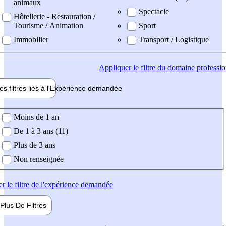
animaux
Spectacle
Hôtellerie - Restauration /
Tourisme / Animation
Sport
Immobilier
Transport / Logistique
Appliquer
le filtre du domaine professi
es filtres liés à l'
Expérience
demandée
ience demandée
Moins de 1 an
De 1 à 3 ans (11)
Plus de 3 ans
Non renseignée
er
le filtre de l'expérience demandée
Plus De
Filtres