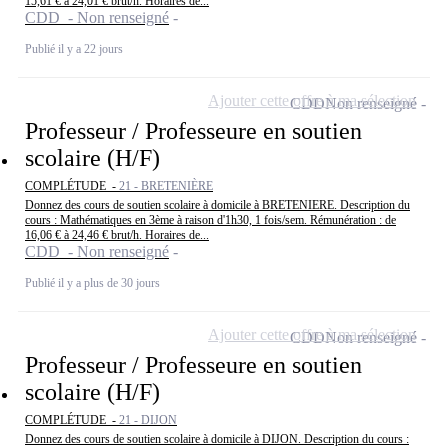
15,61 € à 24,01 € brut/h. Horaires de...
CDD - Non renseigné
Publié il y a 22 jours
Ajouter cette offre à ma sélection
CDD
Non renseigné
Professeur / Professeure en soutien
scolaire (H/F)
COMPLÉTUDE -
21 - BRETENIÈRE
Donnez des cours de soutien scolaire à domicile à BRETENIERE. Description du
cours : Mathématiques en 3ème à raison d'1h30, 1 fois/sem. Rémunération : de
16,06 € à 24,46 € brut/h. Horaires de...
CDD - Non renseigné
Publié il y a plus de 30 jours
Ajouter cette offre à ma sélection
CDD
Non renseigné
Professeur / Professeure en soutien
scolaire (H/F)
COMPLÉTUDE -
21 - DIJON
Donnez des cours de soutien scolaire à domicile à DIJON. Description du cours :