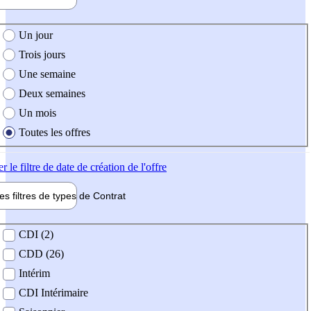
e création de l'offre
Un jour
Trois jours
Une semaine
Deux semaines
Un mois
Toutes les offres
er
le filtre de date de création de l'offre
les filtres de types de
Contrat
de contrat
CDI (2)
CDD (26)
Intérim
CDI Intérimaire