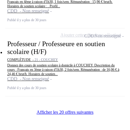
Français en 4ème à raison d'1h30, 1 fois/sem. Rémunération : 15,96 € brut/h.
Horaires de soutien scolaire : . Profil...
CDD - Non renseigné
Publié il y a plus de 30 jours
Ajouter cette offre à ma sélection
CDD
Non renseigné
Professeur / Professeure en soutien
scolaire (H/F)
COMPLÉTUDE -
21 - COUCHEY
Donnez des cours de soutien scolaire à domicile à COUCHEY. Description du
cours : Français en 3ème à raison d'1h30, 2 fois/sem. Rémunération : de 16,06 € à
24,46 € brut/h. Horaires de soutien...
CDD - Non renseigné
Publié il y a plus de 30 jours
Afficher les 20 offres suivantes