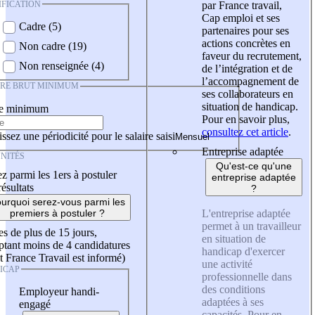
IFICATION
par France travail,
Cap emploi et ses
Cadre (5)
partenaires pour ses
actions concrètes en
Non cadre (19)
faveur du recrutement,
Non renseignée (4)
de l’intégration et de
l’accompagnement de
IRE BRUT MINIMUM
ses collaborateurs en
situation de handicap.
re minimum
Pour en savoir plus,
consultez cet article
.
ssez une périodicité pour le salaire saisi
Entreprise adaptée
NITÉS
Qu'est-ce qu'une
z parmi les 1ers à postuler
entreprise adaptée
résultats
?
urquoi serez-vous parmi les
L'entreprise adaptée
premiers à postuler ?
permet à un travailleur
es de plus de 15 jours,
en situation de
tant moins de 4 candidatures
handicap d'exercer
t France Travail est informé)
une activité
ICAP
professionnelle dans
des conditions
Employeur handi-
adaptées à ses
engagé
capacités. Pour en