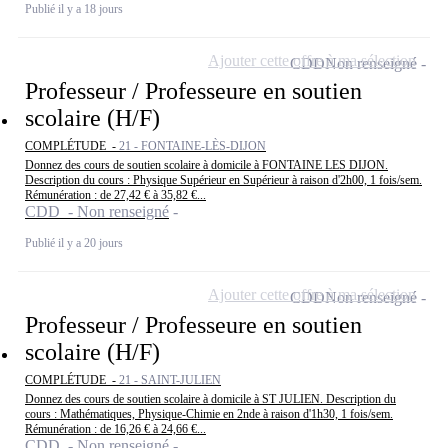
Publié il y a 18 jours
Ajouter cette offre à ma sélection
CDD
Non renseigné
Professeur / Professeure en soutien
scolaire (H/F)
COMPLÉTUDE -
21 - FONTAINE-LÈS-DIJON
Donnez des cours de soutien scolaire à domicile à FONTAINE LES DIJON.
Description du cours : Physique Supérieur en Supérieur à raison d'2h00, 1 fois/sem.
Rémunération : de 27,42 € à 35,82 €...
CDD - Non renseigné
Publié il y a 20 jours
Ajouter cette offre à ma sélection
CDD
Non renseigné
Professeur / Professeure en soutien
scolaire (H/F)
COMPLÉTUDE -
21 - SAINT-JULIEN
Donnez des cours de soutien scolaire à domicile à ST JULIEN. Description du
cours : Mathématiques, Physique-Chimie en 2nde à raison d'1h30, 1 fois/sem.
Rémunération : de 16,26 € à 24,66 €...
CDD - Non renseigné