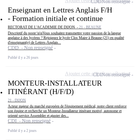
Ajouter cette offre à ma sélection
CDD
Non renseigné
Enseignant en Lettres Anglais F/H
- Formation initiale et continue
RECTORAT DE L'ACADEMIE DE DIJON -
21 - BEAUNE
Descriptif du poste:\n\nVous souhaitez transmettre votre passion de la langue
anglaise à des lycéens ? Rejoignez le lycée Clos Maire à Beaune (21) en qualité
d'enseignant(e) de Lettres-Anglais...
CDD - Non renseigné
Publié il y a 26 jours
Ajouter cette offre à ma sélection
CDI
Non renseigné
MONTEUR-INSTALLATEUR
ITINÉRANT (H/F/D)
21 - DIJON
Acteur majeur du marché européen de l'équipement médical, notre client renforce
son équipe et recherche un Monteur-Installateur itinérant motivé, autonome et
orienté service.Assembler et ajuster des...
CDI - Non renseigné
Publié il y a 2 jours