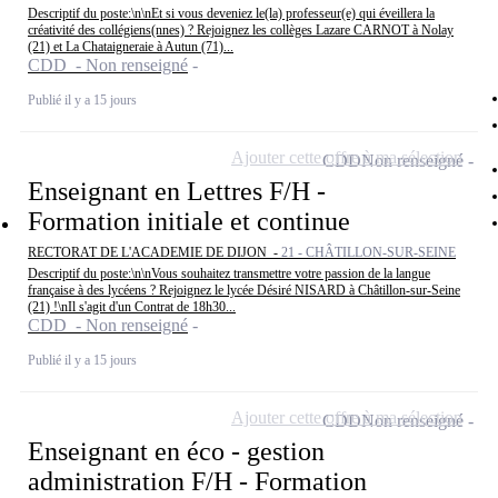
Descriptif du poste:\n\nEt si vous deveniez le(la) professeur(e) qui éveillera la
créativité des collégiens(nnes) ? Rejoignez les collèges Lazare CARNOT à Nolay
(21) et La Chataigneraie à Autun (71)...
CDD - Non renseigné
Publié il y a 15 jours
Ajouter cette offre à ma sélection
CDD
Non renseigné
Enseignant en Lettres F/H -
Formation initiale et continue
RECTORAT DE L'ACADEMIE DE DIJON -
21 - CHÂTILLON-SUR-SEINE
Descriptif du poste:\n\nVous souhaitez transmettre votre passion de la langue
française à des lycéens ? Rejoignez le lycée Désiré NISARD à Châtillon-sur-Seine
(21) !\nIl s'agit d'un Contrat de 18h30...
CDD - Non renseigné
Publié il y a 15 jours
Ajouter cette offre à ma sélection
CDD
Non renseigné
Enseignant en éco - gestion
administration F/H - Formation