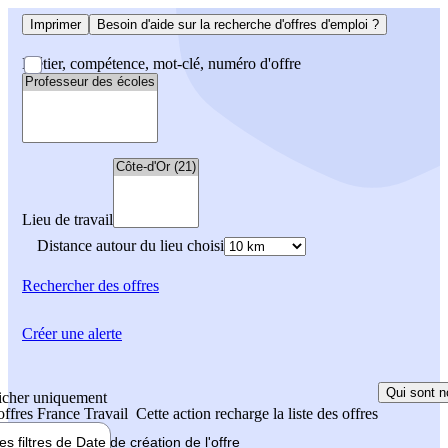
Imprimer
Besoin d'aide sur la recherche d'offres d'emploi ?
Métier, compétence, mot-clé, numéro d'offre
Lieu de travail
Distance autour du lieu choisi
Rechercher
des offres
Créer une alerte
Qui sont n
icher uniquement
 offres France Travail
Cette action recharge la liste des offres
les filtres de
Date de création
de l'offre