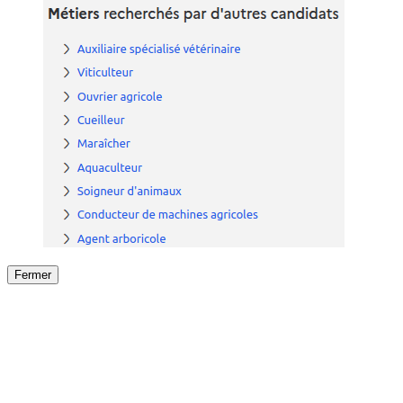
Fermer
Fermer
le détail de l'offre
/
Offre
sur
Offre précéden