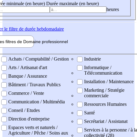
ée minimale (en heure)
Durée maximale (en heure)
heures
er
le filtre de durée hebdomadaire
les filtres de
Domaine pro
fessionnel
ne professionel
Achats / Comptabilité / Gestion
Industrie
Arts / Artisanat d'art
Informatique /
Télécommunication
Banque / Assurance
Installation / Maintenance
Bâtiment / Travaux Publics
Marketing / Stratégie
Commerce / Vente
commerciale
Communication / Multimédia
Ressources Humaines
Conseil / Etudes
Santé
Direction d'entreprise
Secrétariat / Assistanat
Espaces verts et naturels /
Services à la personne / à l
Agriculture / Pêche / Soins aux
collectivité (28)