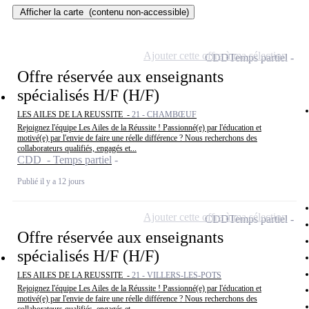
Afficher la carte
(contenu non-accessible)
Ajouter cette offre à ma sélection
CDD
Temps partiel
Offre réservée aux enseignants
spécialisés H/F (H/F)
LES AILES DE LA REUSSITE -
21 - CHAMBŒUF
Rejoignez l'équipe Les Ailes de la Réussite ! Passionné(e) par l'éducation et
motivé(e) par l'envie de faire une réelle différence ? Nous recherchons des
collaborateurs qualifiés, engagés et...
CDD - Temps partiel
Publié il y a 12 jours
Ajouter cette offre à ma sélection
CDD
Temps partiel
Offre réservée aux enseignants
spécialisés H/F (H/F)
LES AILES DE LA REUSSITE -
21 - VILLERS-LES-POTS
Rejoignez l'équipe Les Ailes de la Réussite ! Passionné(e) par l'éducation et
motivé(e) par l'envie de faire une réelle différence ? Nous recherchons des