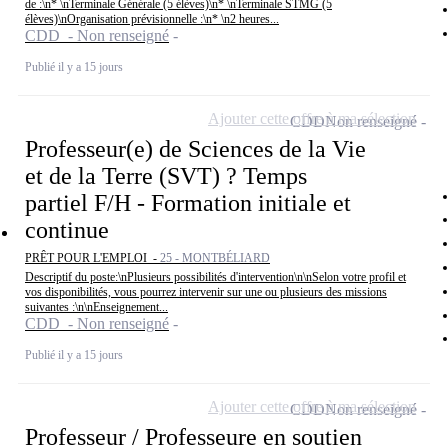
de :\n* \nTerminale Générale (5 élèves)\n* \nTerminale STMG (5
élèves)\nOrganisation prévisionnelle :\n* \n2 heures...
CDD - Non renseigné
Publié il y a 15 jours
Ajouter cette offre à ma sélection
CDD
Non renseigné
Professeur(e) de Sciences de la Vie
et de la Terre (SVT) ? Temps
partiel F/H - Formation initiale et
continue
PRÊT POUR L'EMPLOI -
25 - MONTBÉLIARD
Descriptif du poste:\nPlusieurs possibilités d'intervention\n\nSelon votre profil et
vos disponibilités, vous pourrez intervenir sur une ou plusieurs des missions
suivantes :\n\nEnseignement...
CDD - Non renseigné
Publié il y a 15 jours
Ajouter cette offre à ma sélection
CDD
Non renseigné
Professeur / Professeure en soutien