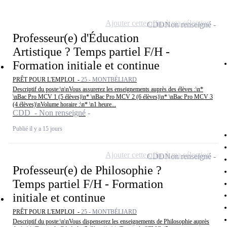
Ajouter cette offre à ma sélection
CDD
Non renseigné
Professeur(e) d'Éducation
Artistique ? Temps partiel F/H -
Formation initiale et continue
PRÊT POUR L'EMPLOI -
25 - MONTBÉLIARD
Descriptif du poste:\n\nVous assurerez les enseignements auprès des élèves :\n*
\nBac Pro MCV 1 (5 élèves)\n* \nBac Pro MCV 2 (6 élèves)\n* \nBac Pro MCV 3
(4 élèves)\nVolume horaire :\n* \n1 heure...
CDD - Non renseigné
Publié il y a 15 jours
Ajouter cette offre à ma sélection
CDD
Non renseigné
Professeur(e) de Philosophie ?
Temps partiel F/H - Formation
initiale et continue
PRÊT POUR L'EMPLOI -
25 - MONTBÉLIARD
Descriptif du poste:\n\nVous dispenserez les enseignements de Philosophie auprès