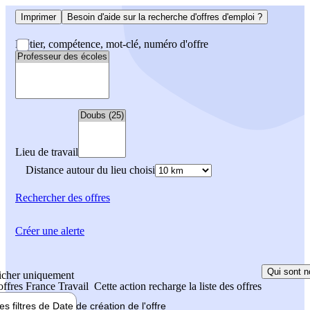
Imprimer
Besoin d'aide sur la recherche d'offres d'emploi ?
Métier, compétence, mot-clé, numéro d'offre
Lieu de travail
Distance autour du lieu choisi
Rechercher
des offres
Créer une alerte
Qui sont n
icher uniquement
 offres France Travail
Cette action recharge la liste des offres
les filtres de
Date de création
de l'offre