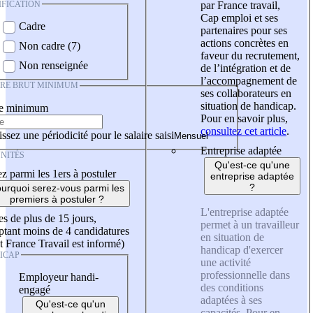
IFICATION
par France travail,
Cap emploi et ses
Cadre
partenaires pour ses
actions concrètes en
Non cadre (7)
faveur du recrutement,
Non renseignée
de l’intégration et de
l’accompagnement de
IRE BRUT MINIMUM
ses collaborateurs en
situation de handicap.
re minimum
Pour en savoir plus,
consultez cet article
.
ssez une périodicité pour le salaire saisi
Entreprise adaptée
NITÉS
Qu'est-ce qu'une
z parmi les 1ers à postuler
entreprise adaptée
?
urquoi serez-vous parmi les
premiers à postuler ?
L'entreprise adaptée
es de plus de 15 jours,
permet à un travailleur
tant moins de 4 candidatures
en situation de
t France Travail est informé)
handicap d'exercer
ICAP
une activité
professionnelle dans
Employeur handi-
des conditions
engagé
adaptées à ses
Qu'est-ce qu'un
capacités. Pour en