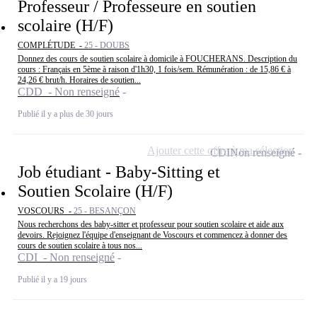
Professeur / Professeure en soutien
scolaire (H/F)
COMPLÉTUDE -
25 - DOUBS
Donnez des cours de soutien scolaire à domicile à FOUCHERANS. Description du
cours : Français en 5ème à raison d'1h30, 1 fois/sem. Rémunération : de 15,86 € à
24,26 € brut/h. Horaires de soutien...
CDD - Non renseigné
Publié il y a plus de 30 jours
Ajouter cette offre à ma sélection
CDI
Non renseigné
Job étudiant - Baby-Sitting et
Soutien Scolaire (H/F)
VOSCOURS -
25 - BESANÇON
Nous recherchons des baby-sitter et professeur pour soutien scolaire et aide aux
devoirs. Rejoignez l'équipe d'enseignant de Voscours et commencez à donner des
cours de soutien scolaire à tous nos...
CDI - Non renseigné
Publié il y a 19 jours