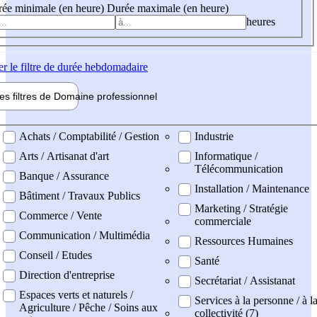
ée minimale (en heure)
Durée maximale (en heure)
heures
er
le filtre de durée hebdomadaire
les filtres de
Domaine pro
fessionnel
ne professionel
Achats / Comptabilité / Gestion
Industrie
Arts / Artisanat d'art
Informatique /
Télécommunication
Banque / Assurance
Installation / Maintenance
Bâtiment / Travaux Publics
Marketing / Stratégie
Commerce / Vente
commerciale
Communication / Multimédia
Ressources Humaines
Conseil / Etudes
Santé
Direction d'entreprise
Secrétariat / Assistanat
Espaces verts et naturels /
Services à la personne / à l
Agriculture / Pêche / Soins aux
collectivité (7)