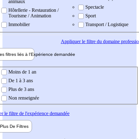
animaux
Spectacle
Hôtellerie - Restauration /
Tourisme / Animation
Sport
Immobilier
Transport / Logistique
Appliquer
le filtre du domaine professi
es filtres liés à l'
Expérience
demandée
ience demandée
Moins de 1 an
De 1 à 3 ans
Plus de 3 ans
Non renseignée
er
le filtre de l'expérience demandée
Plus De
Filtres