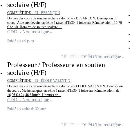
scolaire (H/F)
COMPLÉTUDE -
25 - BESANÇON
Donnez des cours de soutien scolaire à domicile à BESANCON. Description du
cours : Aide aux devoirs en 6ème à raison d'1h30, 1 fois/sem. Rémunération : 15,76
€ brut/h. Horaires de soutien scolaire :...
CDD - Non renseigné
Publié il y a 9 jours
Ajouter cette offre à ma sélection
CDD
Non renseigné
Professeur / Professeure en soutien
scolaire (H/F)
COMPLÉTUDE -
25 - ÉCOLE-VALENTIN
Donnez des cours de soutien scolaire à domicile à ECOLE VALENTIN. Description
du cours : Mathématiques en 3ème à raison d'1h30, 1 fois/sem. Rémunération : de
16,06 € à 24,46 € brut/h. Horaires de...
CDD - Non renseigné
Publié il y a plus de 30 jours
Ajouter cette offre à ma sélection
CDD
Non renseigné