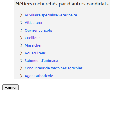
Fermer
Fermer
le détail de l'offre
/
Offre
sur
Offre précéden