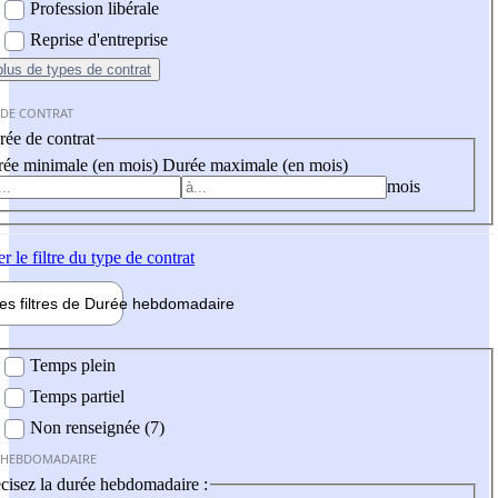
Profession libérale
Reprise d'entreprise
plus
de types de contrat
 DE CONTRAT
ée de contrat
ée minimale (en mois)
Durée maximale (en mois)
mois
er
le filtre du type de contrat
les filtres de
Durée hebdo
madaire
 hebdomadaire
Temps plein
Temps partiel
Non renseignée (7)
 HEBDOMADAIRE
cisez la durée hebdomadaire :