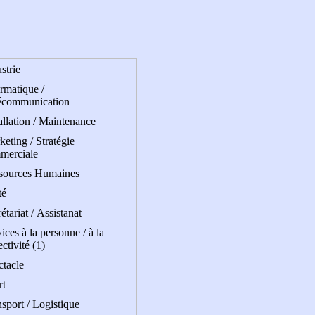
strie
rmatique /
écommunication
allation / Maintenance
eting / Stratégie
merciale
sources Humaines
té
étariat / Assistanat
ices à la personne / à la
ectivité (1)
ctacle
rt
sport / Logistique