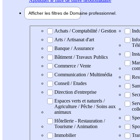
Appliquer
le filtre de durée hebdomadaire
Afficher les filtres de
Domaine pro
fessionnel
Domaine professionel
Achats / Comptabilité / Gestion
Indu
Arts / Artisanat d'art
Info
Tél
Banque / Assurance
Inst
Bâtiment / Travaux Publics
Mark
Commerce / Vente
com
Communication / Multimédia
Res
Conseil / Etudes
San
Direction d'entreprise
Secr
Espaces verts et naturels /
Serv
Agriculture / Pêche / Soins aux
coll
animaux
Spe
Hôtellerie - Restauration /
Tourisme / Animation
Spo
Immobilier
Tran