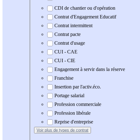
CDI de chantier ou d'opération
Contrat d'Engagement Educatif
Contrat intermittent
Contrat pacte
Contrat d'usage
CUI - CAE
CUI - CIE
Engagement à servir dans la réserve
Franchise
Insertion par l'activ.éco.
Portage salarial
Profession commerciale
Profession libérale
Reprise d'entreprise
Voir plus
de types de contrat