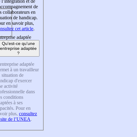
 l’intégration et de
’accompagnement de
s collaborateurs en
tuation de handicap.
ur en savoir plus,
nsultez cet article
.
treprise adaptée
Qu'est-ce qu'une
entreprise adaptée
?
entreprise adaptée
rmet à un travailleur
 situation de
ndicap d'exercer
e activité
ofessionnelle dans
s conditions
aptées à ses
pacités. Pour en
voir plus,
consultez
 site de l’UNEA
.