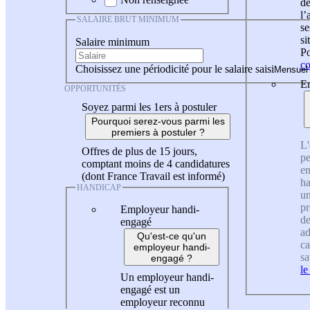
de
l
SALAIRE BRUT MINIMUM
se
si
Salaire minimum
Po
co
Choisissez une périodicité pour le salaire saisi
En
OPPORTUNITÉS
Soyez parmi les 1ers à postuler
Pourquoi serez-vous parmi les
premiers à postuler ?
L'
Offres de plus de 15 jours,
pe
comptant moins de 4 candidatures
en
(dont France Travail est informé)
ha
HANDICAP
un
pr
Employeur handi-
de
engagé
ad
Qu'est-ce qu'un
ca
employeur handi-
sa
engagé ?
le
Un employeur handi-
engagé est un
employeur reconnu