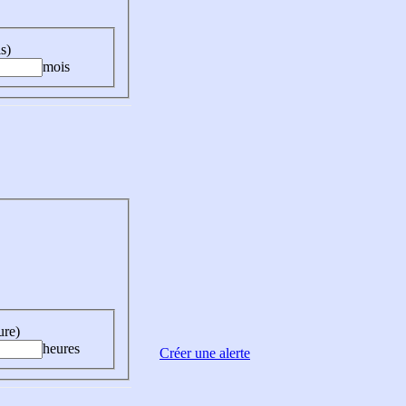
s)
mois
ure)
heures
Créer une alerte