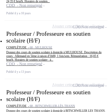
24,35 € brut/h. Horaires de soutien...
CDD - Non renseigné
Publié il y a 10 jours
Ajouter cette offre à ma sélection
CDD
Non renseigné
Professeur / Professeure en soutien
scolaire (H/F)
COMPLÉTUDE -
68 - MULHOUSE
Donnez des cours de soutien scolaire à domicile à MULHOUSE. Description du
cours : Allemand en 5ème à raison d'1h00, 1 fois/sem. Rémunération : 16,05 €
brut/h. Horaires de soutien scolaire : à...
CDD - Non renseigné
Publié il y a 13 jours
Ajouter cette offre à ma sélection
CDD
Non renseigné
Professeur / Professeure en soutien
scolaire (H/F)
COMPLÉTUDE -
68 - BITSCHWILLER-LÈS-THANN
Donnez des cours de soutien scolaire à domicile à BITSCHWILLER LES THANN.