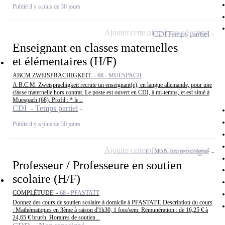
Publié il y a plus de 30 jours
Ajouter cette offre à ma sélection
CDI
Temps partiel
Enseignant en classes maternelles
et élémentaires (H/F)
ABCM ZWEISPRACHIGKEIT -
68 - MUESPACH
A.B.C.M. Zweisprachigkeit recrute un enseignant(e), en langue allemande, pour une
classe maternelle hors contrat. Le poste est ouvert en CDI, à mi-temps, et est situé à
Muespach (68). Profil : * le...
CDI - Temps partiel
Publié il y a plus de 30 jours
Ajouter cette offre à ma sélection
CDD
Non renseigné
Professeur / Professeure en soutien
scolaire (H/F)
COMPLÉTUDE -
68 - PFASTATT
Donnez des cours de soutien scolaire à domicile à PFASTATT. Description du cours
: Mathématiques en 3ème à raison d'1h30, 1 fois/sem. Rémunération : de 16,25 € à
24,65 € brut/h. Horaires de soutien...