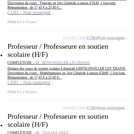
Description du cours : Français en 1ère Générale à raison d'1h30, 1 fois/sem.
Rémunération : de 17,45 € à 25,85 €...
CDD - Non renseigné
Publié il y a 14 jours
Ajouter cette offre à ma sélection
CDD
Non renseigné
Professeur / Professeure en soutien
scolaire (H/F)
COMPLÉTUDE -
68 - BITSCHWILLER-LÈS-THANN
Donnez des cours de soutien scolaire à domicile à BITSCHWILLER LES THANN.
Description du cours : Mathématiques en 1ère Générale à raison d'2h00, 1 fois/sem.
Rémunération : de 17,45 € à 25,85 €...
CDD - Non renseigné
Publié il y a 14 jours
Ajouter cette offre à ma sélection
CDD
Non renseigné
Professeur / Professeure en soutien
scolaire (H/F)
COMPLÉTUDE -
68 - VILLAGE-NEUF