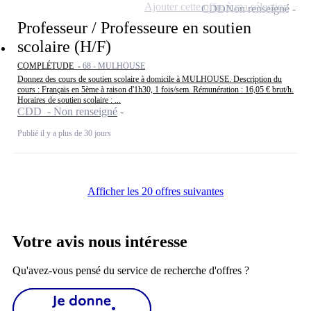
Ajouter cette offre à ma sélection
CDD
Non renseigné
Professeur / Professeure en soutien
scolaire (H/F)
COMPLÉTUDE -
68 - MULHOUSE
Donnez des cours de soutien scolaire à domicile à MULHOUSE. Description du
cours : Français en 5ème à raison d'1h30, 1 fois/sem. Rémunération : 16,05 € brut/h.
Horaires de soutien scolaire : ...
CDD - Non renseigné
Publié il y a plus de 30 jours
Afficher les 20 offres suivantes
Votre avis nous intéresse
Qu'avez-vous pensé du service de recherche d'offres ?