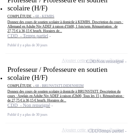
Professeur / Professeure en soutien
scolaire (H/F)
COMPLÉTUDE -
68 - KEMBS
Donnez des cours de soutien scolaire à domicile à KEMBS. Description du cours :
Allemand en Adulte Niv ADEF à raison d'1h00, 1 fois/sem. Rémunération : de
27,75 € à 36,15 € brut/h. Horaires de...
CDD - Temps partiel
Publié il y a plus de 30 jours
Ajouter cette offre à ma sélection
CDD
Non renseigné
Professeur / Professeure en soutien
scolaire (H/F)
COMPLÉTUDE -
68 - BRUNSTATT-DIDENHEIM
Donnez des cours de soutien scolaire à domicile à BRUNSTATT. Description du
cours : Anglais en Adulte Niv ADEF à raison d'2h00, Tous les 15 j. Rémunération :
de 27,75 € à 36,15 € brut/h. Horaires de...
CDD - Non renseigné
Publié il y a plus de 30 jours
Ajouter cette offre à ma sélection
CDD
Temps partiel