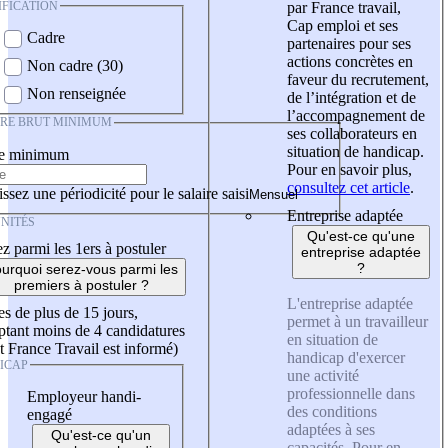
IFICATION
par France travail,
Cap emploi et ses
Cadre
partenaires pour ses
actions concrètes en
Non cadre (30)
faveur du recrutement,
Non renseignée
de l’intégration et de
l’accompagnement de
IRE BRUT MINIMUM
ses collaborateurs en
situation de handicap.
re minimum
Pour en savoir plus,
consultez cet article
.
ssez une périodicité pour le salaire saisi
Entreprise adaptée
NITÉS
Qu'est-ce qu'une
z parmi les 1ers à postuler
entreprise adaptée
?
urquoi serez-vous parmi les
premiers à postuler ?
L'entreprise adaptée
es de plus de 15 jours,
permet à un travailleur
tant moins de 4 candidatures
en situation de
t France Travail est informé)
handicap d'exercer
ICAP
une activité
professionnelle dans
Employeur handi-
des conditions
engagé
adaptées à ses
Qu'est-ce qu'un
capacités. Pour en