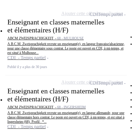
Ajouter cette offre à ma sélection
CDI
Temps partiel
Enseignant en classes maternelles
et élémentaires (H/F)
ABCM ZWEISPRACHIGKEIT -
68 - MULHOUSE
A.B.C.M. Zweisprachigkeit recrute un enseignant(e), en langue française/alsacienne,
pour une classe élémentaire sous contrat. Le poste est ouvert en CDI, à mi-temps, et
est situé à Mulhouse...
CDI - Temps partiel
Publié il y a plus de 30 jours
Ajouter cette offre à ma sélection
CDI
Temps partiel
Enseignant en classes maternelles
et élémentaires (H/F)
ABCM ZWEISPRACHIGKEIT -
68 - INGERSHEIM
A.B.C.M. Zweisprachigkeit recrute un enseignant(e), en langue allemande, pour une
classe élémentaire hors contrat. Le poste est ouvert en CDI, à mi-temps, et est situé à
Ingersheim (68). Profil : *...
CDI - Temps partiel