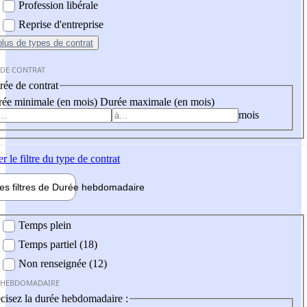
Profession libérale
Reprise d'entreprise
plus
de types de contrat
 DE CONTRAT
ée de contrat
ée minimale (en mois)
Durée maximale (en mois)
mois
er
le filtre du type de contrat
les filtres de
Durée hebdo
madaire
 hebdomadaire
Temps plein
Temps partiel (18)
Non renseignée (12)
 HEBDOMADAIRE
cisez la durée hebdomadaire :