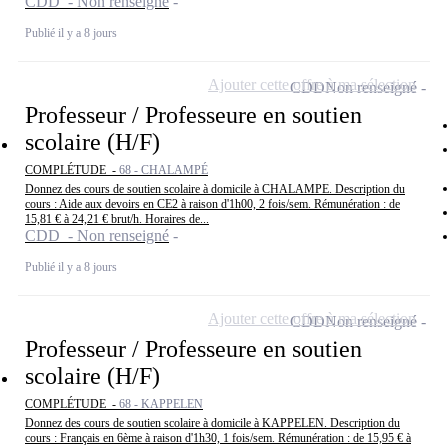
CDD - Non renseigné
Publié il y a 8 jours
Ajouter cette offre à ma sélection
CDD
Non renseigné
Professeur / Professeure en soutien
scolaire (H/F)
COMPLÉTUDE -
68 - CHALAMPÉ
Donnez des cours de soutien scolaire à domicile à CHALAMPE. Description du
cours : Aide aux devoirs en CE2 à raison d'1h00, 2 fois/sem. Rémunération : de
15,81 € à 24,21 € brut/h. Horaires de...
CDD - Non renseigné
Publié il y a 8 jours
Ajouter cette offre à ma sélection
CDD
Non renseigné
Professeur / Professeure en soutien
scolaire (H/F)
COMPLÉTUDE -
68 - KAPPELEN
Donnez des cours de soutien scolaire à domicile à KAPPELEN. Description du
cours : Français en 6ème à raison d'1h30, 1 fois/sem. Rémunération : de 15,95 € à