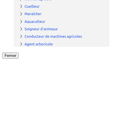
Fermer
Fermer
le détail de l'offre
/
Offre
sur
Offre précéden