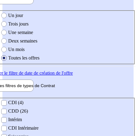
e création de l'offre
Un jour
Trois jours
Une semaine
Deux semaines
Un mois
Toutes les offres
er
le filtre de date de création de l'offre
les filtres de types de
Contrat
de contrat
CDI (4)
CDD (26)
Intérim
CDI Intérimaire