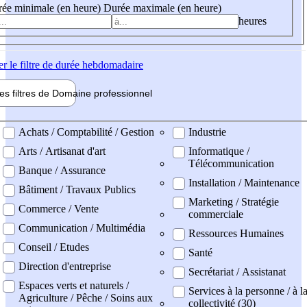
ée minimale (en heure)
Durée maximale (en heure)
heures
er
le filtre de durée hebdomadaire
les filtres de
Domaine pro
fessionnel
ne professionel
Achats / Comptabilité / Gestion
Industrie
Arts / Artisanat d'art
Informatique /
Télécommunication
Banque / Assurance
Installation / Maintenance
Bâtiment / Travaux Publics
Marketing / Stratégie
Commerce / Vente
commerciale
Communication / Multimédia
Ressources Humaines
Conseil / Etudes
Santé
Direction d'entreprise
Secrétariat / Assistanat
Espaces verts et naturels /
Services à la personne / à l
Agriculture / Pêche / Soins aux
collectivité (30)