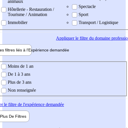
animaux
Spectacle
Hôtellerie - Restauration /
Tourisme / Animation
Sport
Immobilier
Transport / Logistique
Appliquer
le filtre du domaine professi
es filtres liés à l'
Expérience
demandée
ience demandée
Moins de 1 an
De 1 à 3 ans
Plus de 3 ans
Non renseignée
er
le filtre de l'expérience demandée
Plus De
Filtres