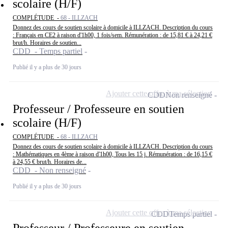
scolaire (H/F)
COMPLÉTUDE -
68 - ILLZACH
Donnez des cours de soutien scolaire à domicile à ILLZACH. Description du cours
: Français en CE2 à raison d'1h00, 1 fois/sem. Rémunération : de 15,81 € à 24,21 €
brut/h. Horaires de soutien...
CDD - Temps partiel
Publié il y a plus de 30 jours
Ajouter cette offre à ma sélection
CDD
Non renseigné
Professeur / Professeure en soutien
scolaire (H/F)
COMPLÉTUDE -
68 - ILLZACH
Donnez des cours de soutien scolaire à domicile à ILLZACH. Description du cours
: Mathématiques en 4ème à raison d'1h00, Tous les 15 j. Rémunération : de 16,15 €
à 24,55 € brut/h. Horaires de...
CDD - Non renseigné
Publié il y a plus de 30 jours
Ajouter cette offre à ma sélection
CDD
Temps partiel