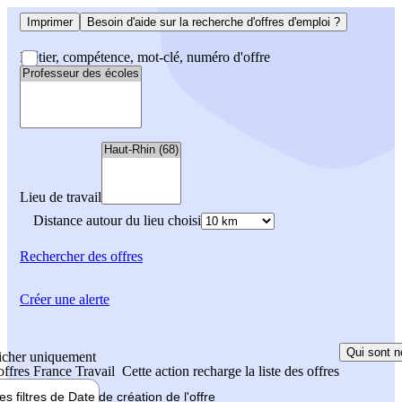
Imprimer
Besoin d'aide sur la recherche d'offres d'emploi ?
Métier, compétence, mot-clé, numéro d'offre
Lieu de travail
Distance autour du lieu choisi
Rechercher
des offres
Créer une alerte
Qui sont n
icher uniquement
 offres France Travail
Cette action recharge la liste des offres
les filtres de
Date de création
de l'offre