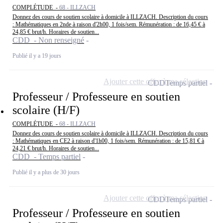
COMPLÉTUDE -
68 - ILLZACH
Donnez des cours de soutien scolaire à domicile à ILLZACH. Description du cours
: Mathématiques en 2nde à raison d'2h00, 1 fois/sem. Rémunération : de 16,45 € à
24,85 € brut/h. Horaires de soutien...
CDD - Non renseigné
Publié il y a 19 jours
Ajouter cette offre à ma sélection
CDD
Temps partiel
Professeur / Professeure en soutien
scolaire (H/F)
COMPLÉTUDE -
68 - ILLZACH
Donnez des cours de soutien scolaire à domicile à ILLZACH. Description du cours
: Mathématiques en CE2 à raison d'1h00, 1 fois/sem. Rémunération : de 15,81 € à
24,21 € brut/h. Horaires de soutien...
CDD - Temps partiel
Publié il y a plus de 30 jours
Ajouter cette offre à ma sélection
CDD
Temps partiel
Professeur / Professeure en soutien