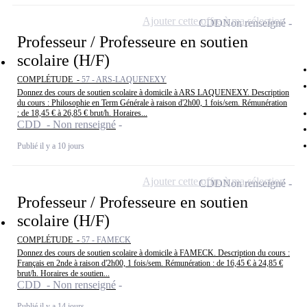
Ajouter cette offre à ma sélection
CDD
Non renseigné
Professeur / Professeure en soutien
scolaire (H/F)
COMPLÉTUDE -
57 - ARS-LAQUENEXY
Donnez des cours de soutien scolaire à domicile à ARS LAQUENEXY. Description
du cours : Philosophie en Term Générale à raison d'2h00, 1 fois/sem. Rémunération
: de 18,45 € à 26,85 € brut/h. Horaires...
CDD - Non renseigné
Publié il y a 10 jours
Ajouter cette offre à ma sélection
CDD
Non renseigné
Professeur / Professeure en soutien
scolaire (H/F)
COMPLÉTUDE -
57 - FAMECK
Donnez des cours de soutien scolaire à domicile à FAMECK. Description du cours :
Français en 2nde à raison d'2h00, 1 fois/sem. Rémunération : de 16,45 € à 24,85 €
brut/h. Horaires de soutien...
CDD - Non renseigné
Publié il y a 14 jours