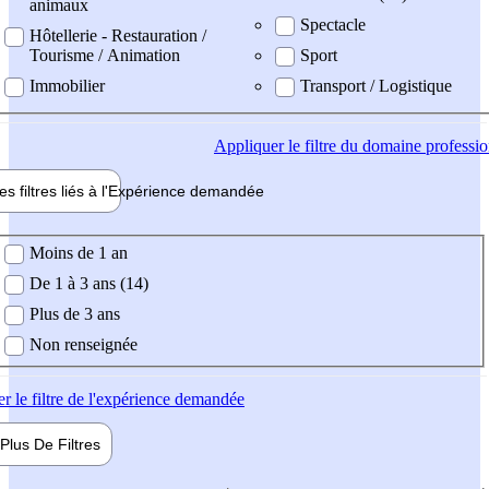
animaux
Spectacle
Hôtellerie - Restauration /
Tourisme / Animation
Sport
Immobilier
Transport / Logistique
Appliquer
le filtre du domaine professi
es filtres liés à l'
Expérience
demandée
ience demandée
Moins de 1 an
De 1 à 3 ans (14)
Plus de 3 ans
Non renseignée
er
le filtre de l'expérience demandée
Plus De
Filtres