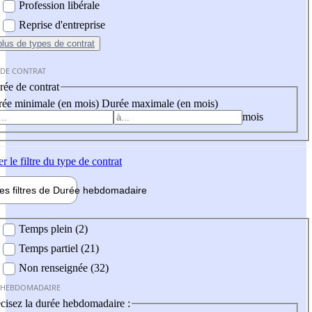
Profession libérale
Reprise d'entreprise
plus
de types de contrat
 DE CONTRAT
ée de contrat
ée minimale (en mois)
Durée maximale (en mois)
mois
er
le filtre du type de contrat
les filtres de
Durée hebdo
madaire
 hebdomadaire
Temps plein (2)
Temps partiel (21)
Non renseignée (32)
 HEBDOMADAIRE
cisez la durée hebdomadaire :