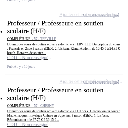
Ajouter cette offre à ma sélection
CDD
Non renseigné
Professeur / Professeure en soutien
scolaire (H/F)
COMPLÉTUDE -
57 - TERVILLE
Donnez des cours de soutien scolaire à domicile à TERVILLE. Description du cours
: Français en 2nde à raison d'2h00, 2 fois/sem. Rémunération : de 16,45 € à 24,85 €
brut/h. Horaires de soutien...
CDD - Non renseigné
Publié il y a 15 jours
Ajouter cette offre à ma sélection
CDD
Non renseigné
Professeur / Professeure en soutien
scolaire (H/F)
COMPLÉTUDE -
57 - CHESNY
Donnez des cours de soutien scolaire à domicile à CHESNY. Description du cours :
Mathématiques, Physique-Chimie en Supérieur à raison d'2h00, 1 fois/sem.
Rémunération : de 27,75 € à 36,15 €...
CDD - Non renseigné