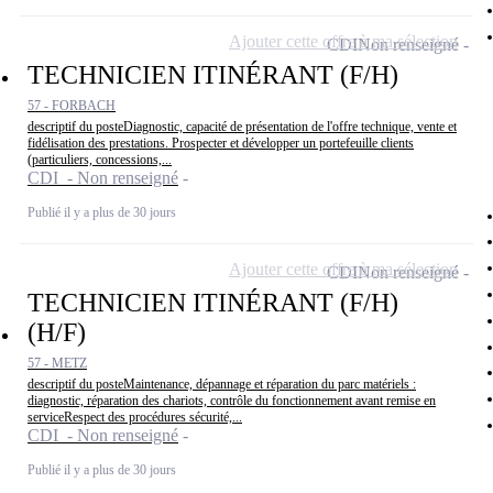
Ajouter cette offre à ma sélection
CDI
Non renseigné
TECHNICIEN ITINÉRANT (F/H)
57 - FORBACH
descriptif du posteDiagnostic, capacité de présentation de l'offre technique, vente et
fidélisation des prestations. Prospecter et développer un portefeuille clients
(particuliers, concessions,...
CDI - Non renseigné
Publié il y a plus de 30 jours
Ajouter cette offre à ma sélection
CDI
Non renseigné
TECHNICIEN ITINÉRANT (F/H)
(H/F)
57 - METZ
descriptif du posteMaintenance, dépannage et réparation du parc matériels :
diagnostic, réparation des chariots, contrôle du fonctionnement avant remise en
serviceRespect des procédures sécurité,...
CDI - Non renseigné
Publié il y a plus de 30 jours