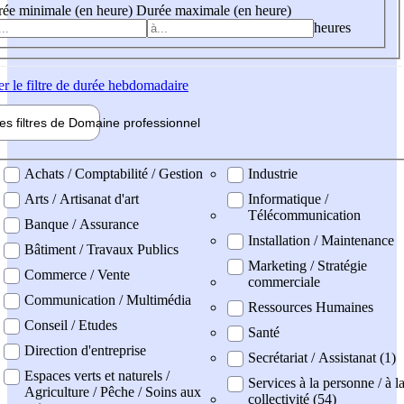
ée minimale (en heure)
Durée maximale (en heure)
heures
er
le filtre de durée hebdomadaire
les filtres de
Domaine pro
fessionnel
ne professionel
Achats / Comptabilité / Gestion
Industrie
Arts / Artisanat d'art
Informatique /
Télécommunication
Banque / Assurance
Installation / Maintenance
Bâtiment / Travaux Publics
Marketing / Stratégie
Commerce / Vente
commerciale
Communication / Multimédia
Ressources Humaines
Conseil / Etudes
Santé
Direction d'entreprise
Secrétariat / Assistanat (1)
Espaces verts et naturels /
Services à la personne / à l
Agriculture / Pêche / Soins aux
collectivité (54)