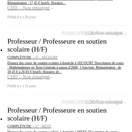
Rémunération : 17,45 € brut/h. Horaires...
CDD - Non renseigné
Publié il y a 20 jours
Ajouter cette offre à ma sélection
CDD
Non renseigné
Professeur / Professeure en soutien
scolaire (H/F)
COMPLÉTUDE -
57 - SECOURT
Donnez des cours de soutien scolaire à domicile à SECOURT. Description du cours
: Mathématiques en Term Générale à raison d'2h00, 1 fois/sem. Rémunération : de
18,45 € à 26,85 € brut/h. Horaires de...
CDD - Non renseigné
Publié il y a 22 jours
Ajouter cette offre à ma sélection
CDD
Non renseigné
Professeur / Professeure en soutien
scolaire (H/F)
COMPLÉTUDE -
57 - METZ