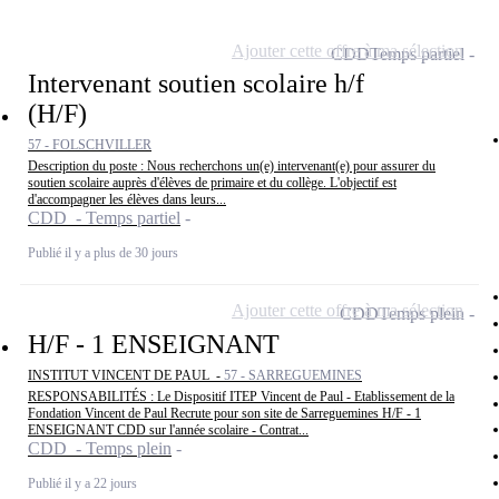
Ajouter cette offre à ma sélection
CDD
Temps partiel
Intervenant soutien scolaire h/f
(H/F)
57 - FOLSCHVILLER
Description du poste : Nous recherchons un(e) intervenant(e) pour assurer du
soutien scolaire auprès d'élèves de primaire et du collège. L'objectif est
d'accompagner les élèves dans leurs...
CDD - Temps partiel
Publié il y a plus de 30 jours
Ajouter cette offre à ma sélection
CDD
Temps plein
H/F - 1 ENSEIGNANT
INSTITUT VINCENT DE PAUL -
57 - SARREGUEMINES
RESPONSABILITÉS : Le Dispositif ITEP Vincent de Paul - Etablissement de la
Fondation Vincent de Paul Recrute pour son site de Sarreguemines H/F - 1
ENSEIGNANT CDD sur l'année scolaire - Contrat...
CDD - Temps plein
Publié il y a 22 jours