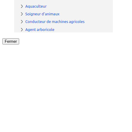
Fermer
Fermer
le détail de l'offre
/
Offre
sur
Offre précéden