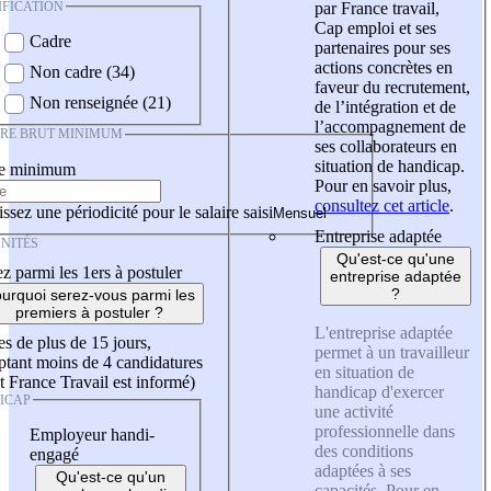
IFICATION
par France travail,
Cap emploi et ses
Cadre
partenaires pour ses
actions concrètes en
Non cadre (34)
faveur du recrutement,
Non renseignée (21)
de l’intégration et de
l’accompagnement de
IRE BRUT MINIMUM
ses collaborateurs en
situation de handicap.
re minimum
Pour en savoir plus,
consultez cet article
.
ssez une périodicité pour le salaire saisi
Entreprise adaptée
NITÉS
Qu'est-ce qu'une
z parmi les 1ers à postuler
entreprise adaptée
?
urquoi serez-vous parmi les
premiers à postuler ?
L'entreprise adaptée
es de plus de 15 jours,
permet à un travailleur
tant moins de 4 candidatures
en situation de
t France Travail est informé)
handicap d'exercer
ICAP
une activité
professionnelle dans
Employeur handi-
des conditions
engagé
adaptées à ses
Qu'est-ce qu'un
capacités. Pour en