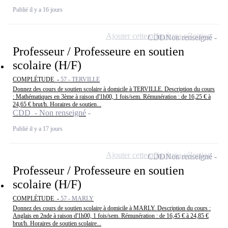
Publié il y a 16 jours
Ajouter cette offre à ma sélection
CDD
Non renseigné
Professeur / Professeure en soutien
scolaire (H/F)
COMPLÉTUDE -
57 - TERVILLE
Donnez des cours de soutien scolaire à domicile à TERVILLE. Description du cours
: Mathématiques en 3ème à raison d'1h00, 1 fois/sem. Rémunération : de 16,25 € à
24,65 € brut/h. Horaires de soutien...
CDD - Non renseigné
Publié il y a 17 jours
Ajouter cette offre à ma sélection
CDD
Non renseigné
Professeur / Professeure en soutien
scolaire (H/F)
COMPLÉTUDE -
57 - MARLY
Donnez des cours de soutien scolaire à domicile à MARLY. Description du cours :
Anglais en 2nde à raison d'1h00, 1 fois/sem. Rémunération : de 16,45 € à 24,85 €
brut/h. Horaires de soutien scolaire...