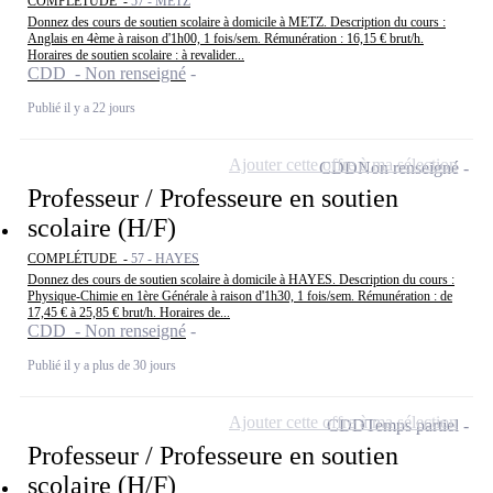
COMPLÉTUDE -
57 - METZ
Donnez des cours de soutien scolaire à domicile à METZ. Description du cours :
Anglais en 4ème à raison d'1h00, 1 fois/sem. Rémunération : 16,15 € brut/h.
Horaires de soutien scolaire : à revalider...
CDD - Non renseigné
Publié il y a 22 jours
Ajouter cette offre à ma sélection
CDD
Non renseigné
Professeur / Professeure en soutien
scolaire (H/F)
COMPLÉTUDE -
57 - HAYES
Donnez des cours de soutien scolaire à domicile à HAYES. Description du cours :
Physique-Chimie en 1ère Générale à raison d'1h30, 1 fois/sem. Rémunération : de
17,45 € à 25,85 € brut/h. Horaires de...
CDD - Non renseigné
Publié il y a plus de 30 jours
Ajouter cette offre à ma sélection
CDD
Temps partiel
Professeur / Professeure en soutien
scolaire (H/F)