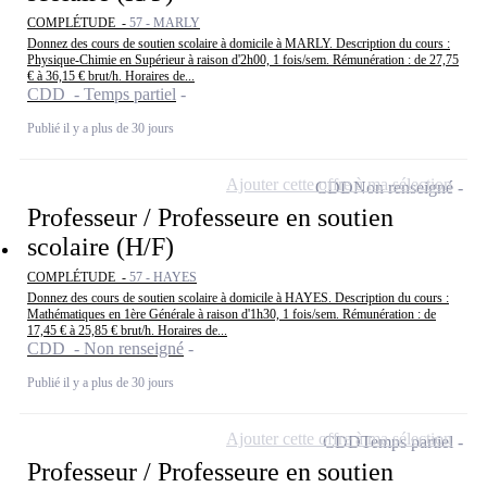
COMPLÉTUDE -
57 - MARLY
Donnez des cours de soutien scolaire à domicile à MARLY. Description du cours :
Physique-Chimie en Supérieur à raison d'2h00, 1 fois/sem. Rémunération : de 27,75
€ à 36,15 € brut/h. Horaires de...
CDD - Temps partiel
Publié il y a plus de 30 jours
Ajouter cette offre à ma sélection
CDD
Non renseigné
Professeur / Professeure en soutien
scolaire (H/F)
COMPLÉTUDE -
57 - HAYES
Donnez des cours de soutien scolaire à domicile à HAYES. Description du cours :
Mathématiques en 1ère Générale à raison d'1h30, 1 fois/sem. Rémunération : de
17,45 € à 25,85 € brut/h. Horaires de...
CDD - Non renseigné
Publié il y a plus de 30 jours
Ajouter cette offre à ma sélection
CDD
Temps partiel
Professeur / Professeure en soutien