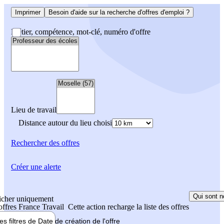
Imprimer
Besoin d'aide sur la recherche d'offres d'emploi ?
Métier, compétence, mot-clé, numéro d'offre
Lieu de travail
Distance autour du lieu choisi
Rechercher
des offres
Créer une alerte
Qui sont n
icher uniquement
 offres France Travail
Cette action recharge la liste des offres
les filtres de
Date de création
de l'offre