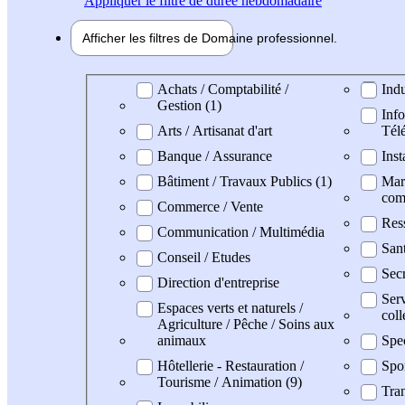
Appliquer
le filtre de durée hebdomadaire
Afficher les filtres de
Domaine pro
fessionnel
Domaine professionel
Achats / Comptabilité /
Indu
Gestion (1)
Info
Arts / Artisanat d'art
Tél
Banque / Assurance
Inst
Bâtiment / Travaux Publics (1)
Mark
com
Commerce / Vente
Res
Communication / Multimédia
Sant
Conseil / Etudes
Secr
Direction d'entreprise
Serv
Espaces verts et naturels /
coll
Agriculture / Pêche / Soins aux
animaux
Spe
Hôtellerie - Restauration /
Spo
Tourisme / Animation (9)
Tran