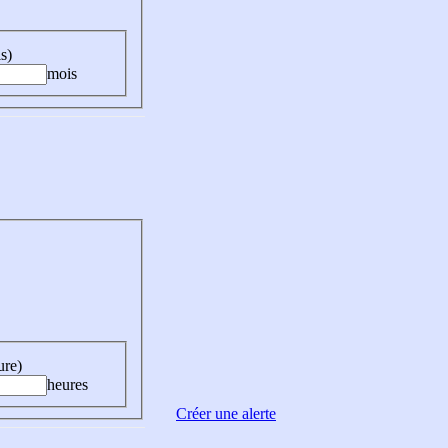
s)
mois
ure)
heures
Créer une alerte