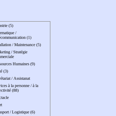
strie (5)
rmatique /
écommunication (1)
allation / Maintenance (5)
eting / Stratégie
merciale
sources Humaines (9)
é (3)
étariat / Assistanat
ices à la personne / à la
ectivité (88)
ctacle
rt
sport / Logistique (6)