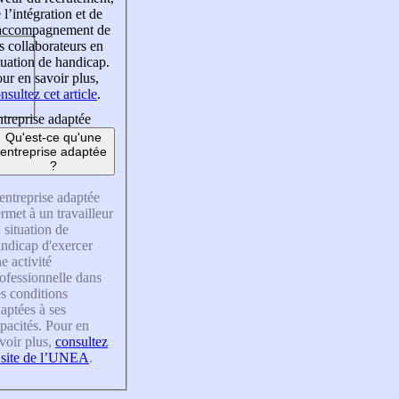
 l’intégration et de
’accompagnement de
s collaborateurs en
tuation de handicap.
ur en savoir plus,
nsultez cet article
.
treprise adaptée
Qu'est-ce qu'une
entreprise adaptée
?
entreprise adaptée
rmet à un travailleur
 situation de
ndicap d'exercer
e activité
ofessionnelle dans
s conditions
aptées à ses
pacités. Pour en
voir plus,
consultez
 site de l’UNEA
.