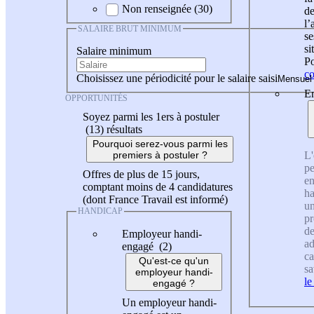
Non renseignée (30)
de
l
SALAIRE BRUT MINIMUM
se
si
Salaire minimum
Po
co
Choisissez une périodicité pour le salaire saisi
En
OPPORTUNITÉS
Soyez parmi les 1ers à postuler
(13)
résultats
Pourquoi serez-vous parmi les
L'
premiers à postuler ?
pe
Offres de plus de 15 jours,
en
comptant moins de 4 candidatures
ha
(dont France Travail est informé)
un
HANDICAP
pr
de
Employeur handi-
ad
engagé (2)
ca
Qu'est-ce qu'un
sa
employeur handi-
le
engagé ?
Un employeur handi-