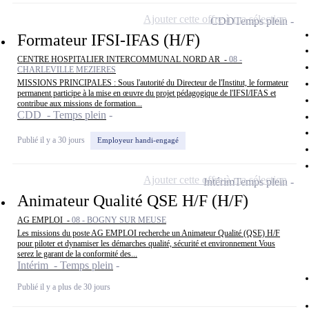
Ajouter cette offre à ma sélection
CDD
Temps plein
Formateur IFSI-IFAS (H/F)
CENTRE HOSPITALIER INTERCOMMUNAL NORD AR -
08 -
CHARLEVILLE MEZIERES
MISSIONS PRINCIPALES : Sous l'autorité du Directeur de l'Institut, le formateur
permanent participe à la mise en œuvre du projet pédagogique de l'IFSI/IFAS et
contribue aux missions de formation...
CDD - Temps plein
Publié il y a 30 jours
Employeur handi-engagé
Ajouter cette offre à ma sélection
Intérim
Temps plein
Animateur Qualité QSE H/F (H/F)
AG EMPLOI -
08 - BOGNY SUR MEUSE
Les missions du poste AG EMPLOI recherche un Animateur Qualité (QSE) H/F
pour piloter et dynamiser les démarches qualité, sécurité et environnement Vous
serez le garant de la conformité des...
Intérim - Temps plein
Publié il y a plus de 30 jours