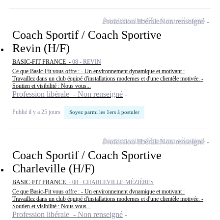
Ajouter cette offre à ma sélection
Profession libérale
Non renseigné
Coach Sportif / Coach Sportive
Revin (H/F)
BASIC-FIT FRANCE -
08 - REVIN
Ce que Basic-Fit vous offre : - Un environnement dynamique et motivant :
Travaillez dans un club équipé d'installations modernes et d'une clientèle motivée. -
Soutien et visibilité : Nous vous...
Profession libérale - Non renseigné
Publié il y a 25 jours
Soyez parmi les 1ers à postuler
Ajouter cette offre à ma sélection
Profession libérale
Non renseigné
Coach Sportif / Coach Sportive
Charleville (H/F)
BASIC-FIT FRANCE -
08 - CHARLEVILLE-MÉZIÈRES
Ce que Basic-Fit vous offre : - Un environnement dynamique et motivant :
Travaillez dans un club équipé d'installations modernes et d'une clientèle motivée. -
Soutien et visibilité : Nous vous...
Profession libérale - Non renseigné