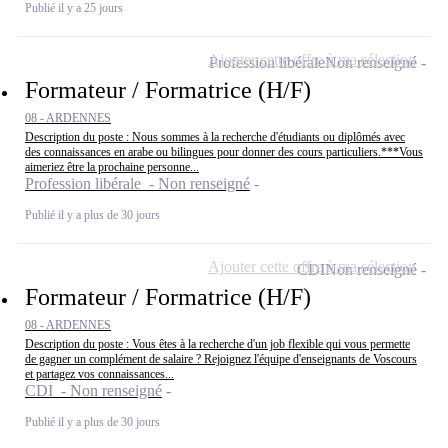
Publié il y a 25 jours
Ajouter cette offre à ma sélection
Profession libérale
Non renseigné
Formateur / Formatrice (H/F)
08 - ARDENNES
Description du poste : Nous sommes à la recherche d'étudiants ou diplômés avec
des connaissances en arabe ou bilingues pour donner des cours particuliers.***Vous
aimeriez être la prochaine personne...
Profession libérale - Non renseigné
Publié il y a plus de 30 jours
Ajouter cette offre à ma sélection
CDI
Non renseigné
Formateur / Formatrice (H/F)
08 - ARDENNES
Description du poste : Vous êtes à la recherche d'un job flexible qui vous permette
de gagner un complément de salaire ? Rejoignez l'équipe d'enseignants de Voscours
et partagez vos connaissances...
CDI - Non renseigné
Publié il y a plus de 30 jours