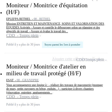
Moniteur / Monitrice d'équitation
(H/F)
EPLEFPA RETHEL -
08 - RETHEL
Mission ENTRETIEN ET MAINTENANCE, SOINS ET VALORISATION DES
ÉQUIDES Activités - Assure et contrôle le débourrage selon un planning et des
objectifs de travail. - Assure et évalue le travail des...
CDD - Temps plein
Publié il y a plus de 30 jours
Soyez parmi les 1ers à postuler
Ajouter cette offre à ma sélection
CDD
Temps plein
Moniteur / Monitrice d'atelier en
milieu de travail protégé (H/F)
ESAT -
08 - GRANDPRE
Vous accompagnerez une équipe à : - réaliser des travaux de maçonnerie (montage
de murs, petits ouvrages en béton, enduits...) - participer à divers chantiers
(rénovation, entretien, aménagements...
CDD - Temps plein
Publié il y a plus de 30 jours