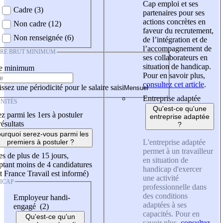
Cap emploi et ses
Cadre (3)
partenaires pour ses
actions concrètes en
Non cadre (12)
faveur du recrutement,
Non renseignée (6)
de l’intégration et de
l’accompagnement de
IRE BRUT MINIMUM
ses collaborateurs en
situation de handicap.
re minimum
Pour en savoir plus,
consultez cet article
.
ssez une périodicité pour le salaire saisi
Entreprise adaptée
NITÉS
Qu'est-ce qu'une
z parmi les 1ers à postuler
entreprise adaptée
résultats
?
urquoi serez-vous parmi les
L'entreprise adaptée
premiers à postuler ?
permet à un travailleur
es de plus de 15 jours,
en situation de
tant moins de 4 candidatures
handicap d'exercer
t France Travail est informé)
une activité
ICAP
professionnelle dans
des conditions
Employeur handi-
adaptées à ses
engagé (2)
capacités. Pour en
Qu'est-ce qu'un
savoir plus,
consultez