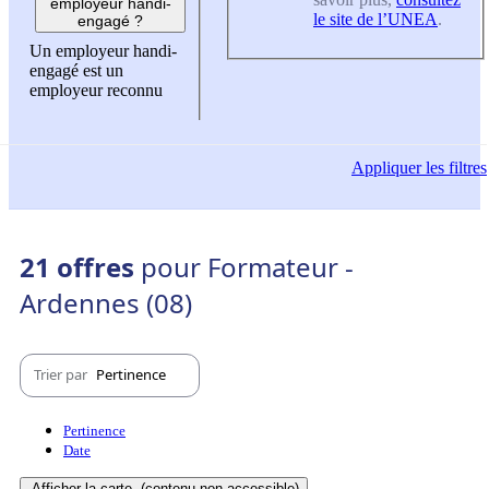
employeur handi-
le site de l’UNEA
.
engagé ?
Un employeur handi-
engagé est un
employeur reconnu
Appliquer
les filtres
21 offres
pour Formateur -
Ardennes (08)
Trier par
Pertinence
Pertinence
Date
Afficher la carte
(contenu non-accessible)