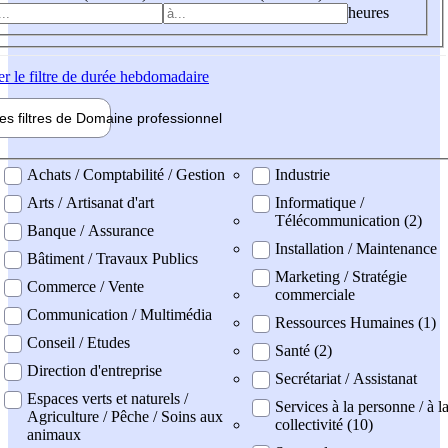
heures
er
le filtre de durée hebdomadaire
les filtres de
Domaine pro
fessionnel
ne professionel
Achats / Comptabilité / Gestion
Industrie
Arts / Artisanat d'art
Informatique /
Télécommunication (2)
Banque / Assurance
Installation / Maintenance
Bâtiment / Travaux Publics
Marketing / Stratégie
Commerce / Vente
commerciale
Communication / Multimédia
Ressources Humaines (1)
Conseil / Etudes
Santé (2)
Direction d'entreprise
Secrétariat / Assistanat
Espaces verts et naturels /
Services à la personne / à l
Agriculture / Pêche / Soins aux
collectivité (10)
animaux