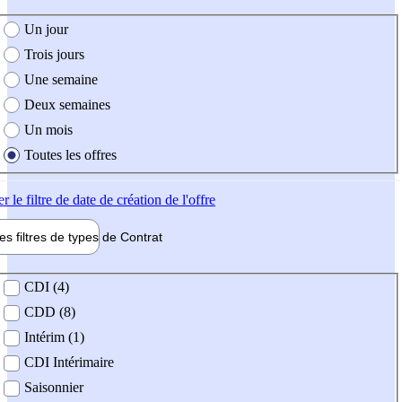
e création de l'offre
Un jour
Trois jours
Une semaine
Deux semaines
Un mois
Toutes les offres
er
le filtre de date de création de l'offre
les filtres de types de
Contrat
de contrat
CDI (4)
CDD (8)
Intérim (1)
CDI Intérimaire
Saisonnier