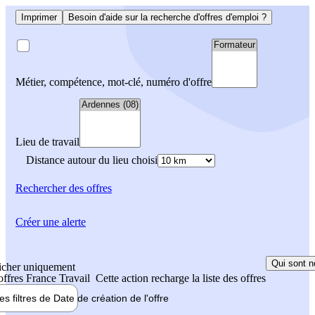
Imprimer
Besoin d'aide sur la recherche d'offres d'emploi ?
Métier, compétence, mot-clé, numéro d'offre
Lieu de travail
Distance autour du lieu choisi
Rechercher
des offres
Créer une alerte
Qui sont n
icher uniquement
 offres France Travail
Cette action recharge la liste des offres
les filtres de
Date de création
de l'offre