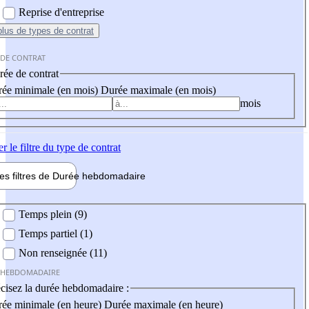
Reprise d'entreprise
plus
de types de contrat
 DE CONTRAT
ée de contrat
ée minimale (en mois)
Durée maximale (en mois)
mois
er
le filtre du type de contrat
les filtres de
Durée hebdo
madaire
 hebdomadaire
Temps plein (9)
Temps partiel (1)
Non renseignée (11)
 HEBDOMADAIRE
cisez la durée hebdomadaire :
ée minimale (en heure)
Durée maximale (en heure)