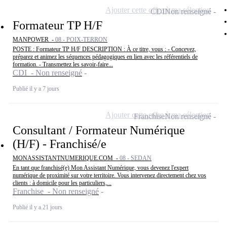
Ajouter cette offre à ma sélection
CDI
Non renseigné
Formateur TP H/F
MANPOWER -
08 - POIX-TERRON
POSTE : Formateur TP H/F DESCRIPTION : À ce titre, vous : - Concevez,
préparez et animez les séquences pédagogiques en lien avec les référentiels de
formation. - Transmettez les savoir-faire...
CDI - Non renseigné
Publié il y a 7 jours
Ajouter cette offre à ma sélection
Franchise
Non renseigné
Consultant / Formateur Numérique
(H/F) - Franchisé/e
MONASSISTANTNUMERIQUE.COM -
08 - SEDAN
En tant que franchisé(e) Mon Assistant Numérique, vous devenez l'expert
numérique de proximité sur votre territoire. Vous intervenez directement chez vos
clients : à domicile pour les particuliers,...
Franchise - Non renseigné
Publié il y a 21 jours