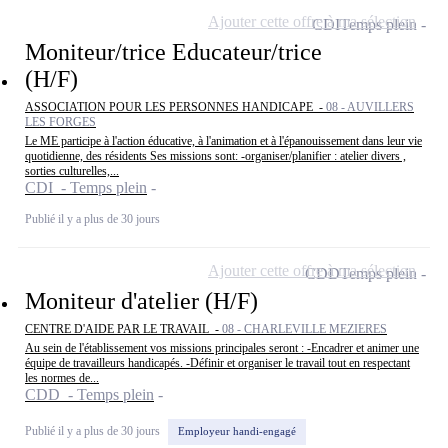
Ajouter cette offre à ma sélection
CDI
Temps plein
Moniteur/trice Educateur/trice
(H/F)
ASSOCIATION POUR LES PERSONNES HANDICAPE -
08 - AUVILLERS
LES FORGES
Le ME participe à l'action éducative, à l'animation et à l'épanouissement dans leur vie
quotidienne, des résidents Ses missions sont: -organiser/planifier : atelier divers ,
sorties culturelles,...
CDI - Temps plein
Publié il y a plus de 30 jours
Ajouter cette offre à ma sélection
CDD
Temps plein
Moniteur d'atelier (H/F)
CENTRE D'AIDE PAR LE TRAVAIL -
08 - CHARLEVILLE MEZIERES
Au sein de l'établissement vos missions principales seront : -Encadrer et animer une
équipe de travailleurs handicapés. -Définir et organiser le travail tout en respectant
les normes de...
CDD - Temps plein
Publié il y a plus de 30 jours
Employeur handi-engagé