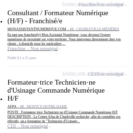
Ajouter cette offre à ma sélection
Franchise
Non renseigné
Consultant / Formateur Numérique
(H/F) - Franchisé/e
MONASSISTANTNUMERIQUE.COM -
08 - CHARLEVILLE-MÉZIÈRES
En tant que franchisé(e) Mon Assistant Numérique, vous devenez l'expert
numérique de proximité sur votre territoire. Vous intervenez directement chez vos
clients : à domicile pour les particuliers,...
Franchise - Non renseigné
Publié il y a 21 jours
Ajouter cette offre à ma sélection
CDI
Non renseigné
Formateur·trice Technicien·ne
d'Usinage Commande Numérique
H/F
AFPA -
08 - MONTCY-NOTRE-DAME
POSTE : Formateur·trice Technicien·ne d'Usinage Commande Numérique H/F
DESCRIPTION : Le Centre Afpa de Charleville recherche, afin de compléter ses
effectifs, un.e formateur de "Technicien d'Usinage...
CDI - Non renseigné