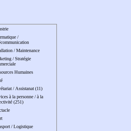
strie
rmatique /
écommunication
allation / Maintenance
eting / Stratégie
merciale
sources Humaines
té
étariat / Assistanat (11)
ices à la personne / à la
ectivité (251)
ctacle
rt
sport / Logistique