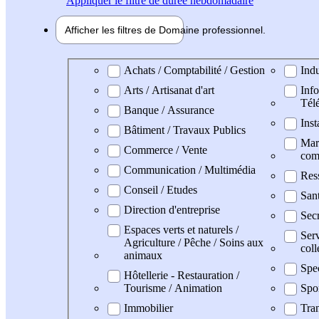
Appliquer
le filtre de durée hebdomadaire
Afficher les filtres de
Domaine pro
fessionnel
Domaine professionel
Achats / Comptabilité / Gestion
Indu
Arts / Artisanat d'art
Info
Tél
Banque / Assurance
Inst
Bâtiment / Travaux Publics
Mark
Commerce / Vente
com
Communication / Multimédia
Res
Conseil / Etudes
San
Direction d'entreprise
Secr
Espaces verts et naturels /
Serv
Agriculture / Pêche / Soins aux
coll
animaux
Spe
Hôtellerie - Restauration /
Tourisme / Animation
Spo
Immobilier
Tran