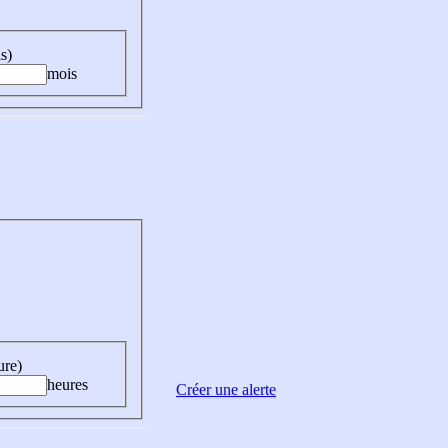
s)
mois
ure)
heures
Créer une alerte