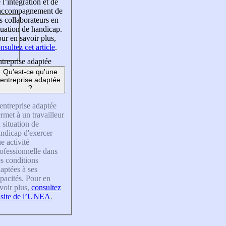
 l’intégration et de
’accompagnement de
s collaborateurs en
tuation de handicap.
ur en savoir plus,
nsultez cet article
.
treprise adaptée
Qu'est-ce qu'une
entreprise adaptée
?
entreprise adaptée
rmet à un travailleur
 situation de
ndicap d'exercer
e activité
ofessionnelle dans
s conditions
aptées à ses
pacités. Pour en
voir plus,
consultez
 site de l’UNEA
.