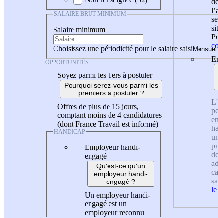
de
l
SALAIRE BRUT MINIMUM
se
si
Salaire minimum
Po
co
Choisissez une périodicité pour le salaire saisi
En
OPPORTUNITÉS
Soyez parmi les 1ers à postuler
Pourquoi serez-vous parmi les
premiers à postuler ?
L'
Offres de plus de 15 jours,
pe
comptant moins de 4 candidatures
en
(dont France Travail est informé)
ha
HANDICAP
un
pr
Employeur handi-
de
engagé
ad
Qu'est-ce qu'un
ca
employeur handi-
sa
engagé ?
le
Un employeur handi-
engagé est un
employeur reconnu