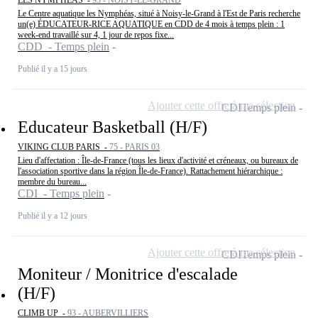
LES NYMPHEAS -
93 - NOISY-LE-GRAND
Le Centre aquatique les Nymphéas, situé à Noisy-le-Grand à l'Est de Paris recherche
un(e) ÉDUCATEUR-RICE AQUATIQUE en CDD de 4 mois à temps plein : 1
week-end travaillé sur 4, 1 jour de repos fixe...
CDD - Temps plein
Publié il y a 15 jours
Ajouter cette offre à ma sélection
CDI
Temps plein
Educateur Basketball (H/F)
VIKING CLUB PARIS -
75 - PARIS 03
Lieu d'affectation : Île-de-France (tous les lieux d'activité et créneaux, ou bureaux de
l'association sportive dans la région Île-de-France). Rattachement hiérarchique :
membre du bureau...
CDI - Temps plein
Publié il y a 12 jours
Ajouter cette offre à ma sélection
CDI
Temps plein
Moniteur / Monitrice d'escalade
(H/F)
CLIMB UP -
93 - AUBERVILLIERS