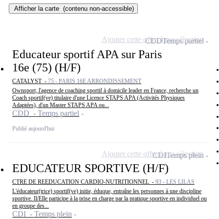
Afficher la carte
(contenu non-accessible)
Ajouter cette offre à ma sélection
CDD
Temps partiel
Educateur sportif APA sur Paris
16e (75) (H/F)
CATALYST -
75 - PARIS 16E ARRONDISSEMENT
Ownsport, l'agence de coaching sportif à domicile leader en France, recherche un
Coach sportif(ve) titulaire d'une Licence STAPS APA (Activités Physiques
Adaptées), d'un Master STAPS APA ou...
CDD - Temps partiel
Publié aujourd'hui
Ajouter cette offre à ma sélection
CDI
Temps plein
EDUCATEUR SPORTIVE (H/F)
CTRE DE REEDUCATION CARDIO-NUTRITIONNEL -
93 - LES LILAS
L'éducateur(trice) sportif(ve) initie, éduque, entraîne les personnes à une discipline
sportive. Il/Elle participe à la prise en charge par la pratique sportive en individuel ou
en groupe des...
CDI - Temps plein