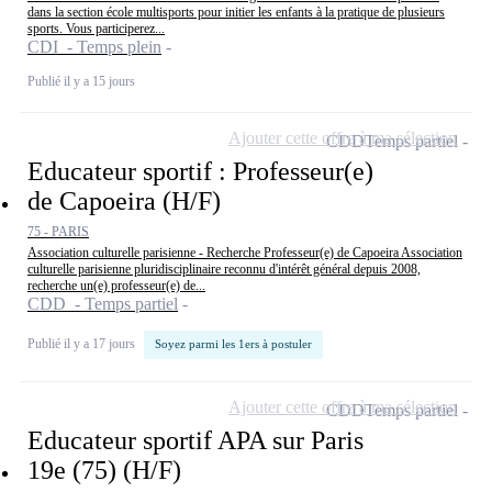
dans la section école multisports pour initier les enfants à la pratique de plusieurs
sports. Vous participerez...
CDI - Temps plein
Publié il y a 15 jours
Ajouter cette offre à ma sélection
CDD
Temps partiel
Educateur sportif : Professeur(e)
de Capoeira (H/F)
75 - PARIS
Association culturelle parisienne - Recherche Professeur(e) de Capoeira Association
culturelle parisienne pluridisciplinaire reconnu d'intérêt général depuis 2008,
recherche un(e) professeur(e) de...
CDD - Temps partiel
Publié il y a 17 jours
Soyez parmi les 1ers à postuler
Ajouter cette offre à ma sélection
CDD
Temps partiel
Educateur sportif APA sur Paris
19e (75) (H/F)