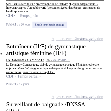
Siel Bleu 94 recrute un.e professionnel.le de l'activité physique adaptée pour : -
Intervenir auprès d'un public varié (personnes âgées, diabétiques, en situation de
handicap, avec une...
CDD - Temps plein
Publié il y a 20 jours
Employeur handi-engagé
Ajouter cette offre à ma sélection
CDI
Temps partiel
Entraîneur (H/F) de gymnastique
artistique féminine (H/F)
LA DOMREMY GYMNASTIQUE -
75 - PARIS 13
La Domrémy Gymnastique, club de gymnastique artistique Féminine recherche
un(e) entraîneur(se) de gymnastique artistique féminine pour des groupes loisirs et
compétitions, pour renforcer / compléter...
CDI - Temps partiel
Publié il y a 7 jours
Ajouter cette offre à ma sélection
CDI Intérimaire
Temps partiel
Surveillant de baignade /BNSSA
(H/F)