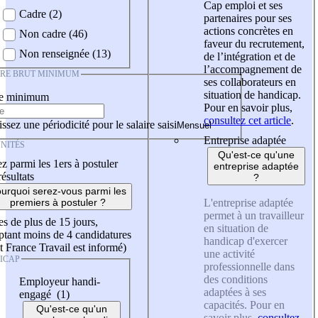
Cap emploi et ses
Cadre (2)
partenaires pour ses
actions concrètes en
Non cadre (46)
faveur du recrutement,
Non renseignée (13)
de l’intégration et de
l’accompagnement de
IRE BRUT MINIMUM
ses collaborateurs en
situation de handicap.
re minimum
Pour en savoir plus,
consultez cet article
.
ssez une périodicité pour le salaire saisi
Entreprise adaptée
NITÉS
Qu'est-ce qu'une
z parmi les 1ers à postuler
entreprise adaptée
résultats
?
urquoi serez-vous parmi les
L'entreprise adaptée
premiers à postuler ?
permet à un travailleur
es de plus de 15 jours,
en situation de
tant moins de 4 candidatures
handicap d'exercer
t France Travail est informé)
une activité
ICAP
professionnelle dans
des conditions
Employeur handi-
adaptées à ses
engagé (1)
capacités. Pour en
Qu'est-ce qu'un
savoir plus,
consultez