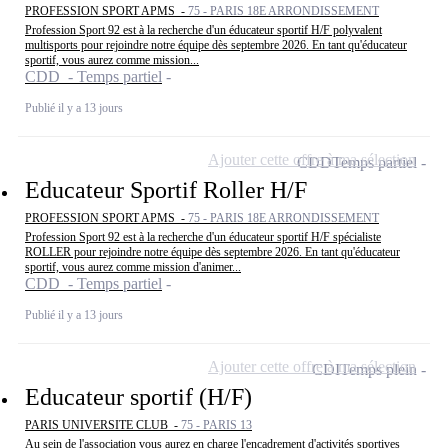
PROFESSION SPORT APMS -
75 - PARIS 18E ARRONDISSEMENT
Profession Sport 92 est à la recherche d'un éducateur sportif H/F polyvalent
multisports pour rejoindre notre équipe dès septembre 2026. En tant qu'éducateur
sportif, vous aurez comme mission...
CDD - Temps partiel
Publié il y a 13 jours
Ajouter cette offre à ma sélection
CDD
Temps partiel
Educateur Sportif Roller H/F
PROFESSION SPORT APMS -
75 - PARIS 18E ARRONDISSEMENT
Profession Sport 92 est à la recherche d'un éducateur sportif H/F spécialiste
ROLLER pour rejoindre notre équipe dès septembre 2026. En tant qu'éducateur
sportif, vous aurez comme mission d'animer...
CDD - Temps partiel
Publié il y a 13 jours
Ajouter cette offre à ma sélection
CDI
Temps plein
Educateur sportif (H/F)
PARIS UNIVERSITE CLUB -
75 - PARIS 13
Au sein de l'association vous aurez en charge l'encadrement d'activités sportives