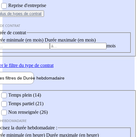
Reprise d'entreprise
plus
de types de contrat
 DE CONTRAT
ée de contrat
ée minimale (en mois)
Durée maximale (en mois)
mois
er
le filtre du type de contrat
les filtres de
Durée hebdo
madaire
 hebdomadaire
Temps plein (14)
Temps partiel (21)
Non renseignée (26)
 HEBDOMADAIRE
cisez la durée hebdomadaire :
ée minimale (en heure)
Durée maximale (en heure)