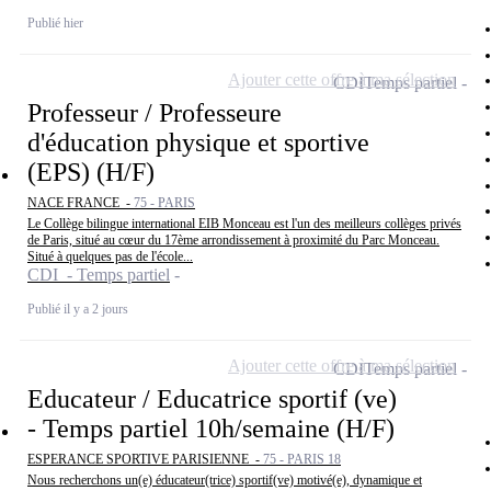
Publié hier
Ajouter cette offre à ma sélection
CDI
Temps partiel
Professeur / Professeure
d'éducation physique et sportive
(EPS) (H/F)
NACE FRANCE -
75 - PARIS
Le Collège bilingue international EIB Monceau est l'un des meilleurs collèges privés
de Paris, situé au cœur du 17ème arrondissement à proximité du Parc Monceau.
Situé à quelques pas de l'école...
CDI - Temps partiel
Publié il y a 2 jours
Ajouter cette offre à ma sélection
CDI
Temps partiel
Educateur / Educatrice sportif (ve)
- Temps partiel 10h/semaine (H/F)
ESPERANCE SPORTIVE PARISIENNE -
75 - PARIS 18
Nous recherchons un(e) éducateur(trice) sportif(ve) motivé(e), dynamique et