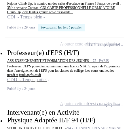
Rejoins Climb Up, le numéro un des salles d'escalade en France ! Temps de travail :
35 h / semaine Contrat : CDI CARTE PROFESSIONNELLE OBLIGATOIRE
Climb Up, c'est la plus grande école d'escalade...
CDI - Temps plein
Publié il y a 29 jours
Soyez parmi les 1ers à postuler
Ajouter cette offre à ma sélection
CDD
Temps partiel
Professeur(e) d'EPS (H/F)
ASS ENSEIGNEMENT ET FORMATION DES JEUNES -
75 - PARIS
Professeur d'EPS possédant au minimum une licence STAPS, ayant de l'expérience
dans l'enseignement de l EPS pour les classes de collège. Les cours ont lieu les
mardi et jeudi après-midi
CDD - Temps partiel
Publié il y a 24 jours
Ajouter cette offre à ma sélection
CDD
Temps plein
Intervenant(e) en Activité
Physique Adaptée H/F 94 (H/F)
SPORT INITIATIVE ET LOISIR BLEU -
94 - CHENNEVIERES SUR MARNE