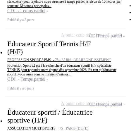
sérieux(se) pour rejoindre notre structure à temps partiel, à raison de 10 heures par
semaine. Missions principales...
CDI - Temps partiel
Publié il y a 3 jours
Ajouter cette offre à ma sélection
CDI
Temps partiel
Educateur Sportif Tennis H/F
(H/F)
PROFESSION SPORT APMS -
75 - PARIS 13E ARRONDISSEMENT
Profession Sport 92 est à la recherche d'un éducateur sportif H/F spécialiste
TENNIS pour rejoindre notre équipe dès septembre 2026. En tant qu'éducateur
sportif, vous aurez comme mission d'animer...
CDI - Temps partiel
Publié il y a 8 jours
Ajouter cette offre à ma sélection
CDI
Temps partiel
Éducateur sportif / Éducatrice
sportive (H/F)
ASSOCIATION MULTISPORTS -
75 - PARIS (DEPT.)