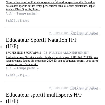
Nous recherchons des Éducateurs sportifs / Éducatrices sportives afin d'encadrer
des ateliers sportifs sur les temps périscolaires dans les écoles parisiennes, Tap et
Ateliers Bleus Sportifs, Tous...
CDI - Temps partiel
Publié il y a 11 jours
Ajouter cette offre à ma sélection
CDI
Temps partiel
Educateur Sportif Natation H/F
(H/F)
PROFESSION SPORT APMS -
75 - PARIS 13E ARRONDISSEMENT
Profession Sport 92 est à la recherche d'un éducateur sportif H/F NATATION pour
rejoindre notre équipe dès septembre 2026. En tant qu'éducateur sportif, vous aurez
comme mission d'animer et...
CDI - Temps partiel
Publié il y a 13 jours
Ajouter cette offre à ma sélection
CDD
Temps partiel
Educateur sportif multisports H/F
(H/F)