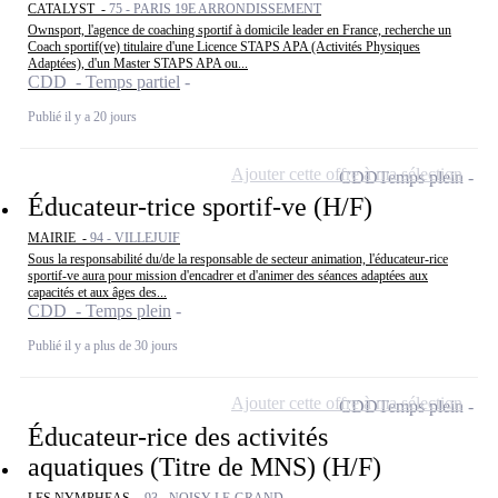
CATALYST -
75 - PARIS 19E ARRONDISSEMENT
Ownsport, l'agence de coaching sportif à domicile leader en France, recherche un
Coach sportif(ve) titulaire d'une Licence STAPS APA (Activités Physiques
Adaptées), d'un Master STAPS APA ou...
CDD - Temps partiel
Publié il y a 20 jours
Ajouter cette offre à ma sélection
CDD
Temps plein
Éducateur-trice sportif-ve (H/F)
MAIRIE -
94 - VILLEJUIF
Sous la responsabilité du/de la responsable de secteur animation, l'éducateur-rice
sportif-ve aura pour mission d'encadrer et d'animer des séances adaptées aux
capacités et aux âges des...
CDD - Temps plein
Publié il y a plus de 30 jours
Ajouter cette offre à ma sélection
CDD
Temps plein
Éducateur-rice des activités
aquatiques (Titre de MNS) (H/F)