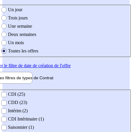
e création de l'offre
Un jour
Trois jours
Une semaine
Deux semaines
Un mois
Toutes les offres
er
le filtre de date de création de l'offre
les filtres de types de
Contrat
de contrat
CDI (25)
CDD (23)
Intérim (2)
CDI Intérimaire (1)
Saisonnier (1)