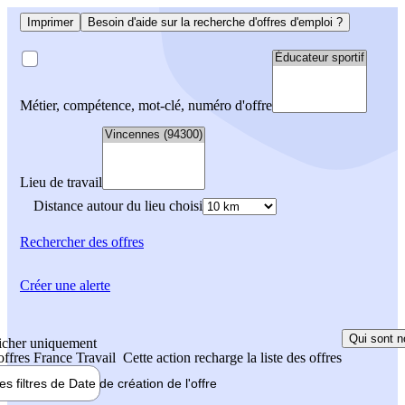
Imprimer
Besoin d'aide sur la recherche d'offres d'emploi ?
Métier, compétence, mot-clé, numéro d'offre
Lieu de travail
Distance autour du lieu choisi
Rechercher
des offres
Créer une alerte
Qui sont n
icher uniquement
 offres France Travail
Cette action recharge la liste des offres
les filtres de
Date de création
de l'offre