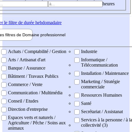
heures
er
le filtre de durée hebdomadaire
les filtres de
Domaine pro
fessionnel
ne professionel
Achats / Comptabilité / Gestion
Industrie
Arts / Artisanat d'art
Informatique /
Télécommunication
Banque / Assurance
Installation / Maintenance
Bâtiment / Travaux Publics
Marketing / Stratégie
Commerce / Vente
commerciale
Communication / Multimédia
Ressources Humaines
Conseil / Etudes
Santé
Direction d'entreprise
Secrétariat / Assistanat
Espaces verts et naturels /
Services à la personne / à l
Agriculture / Pêche / Soins aux
collectivité (3)
animaux