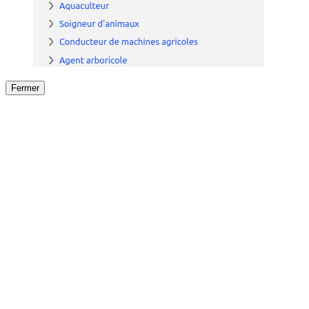
Fermer
Fermer
le détail de l'offre
/
Offre
sur
Offre précéden