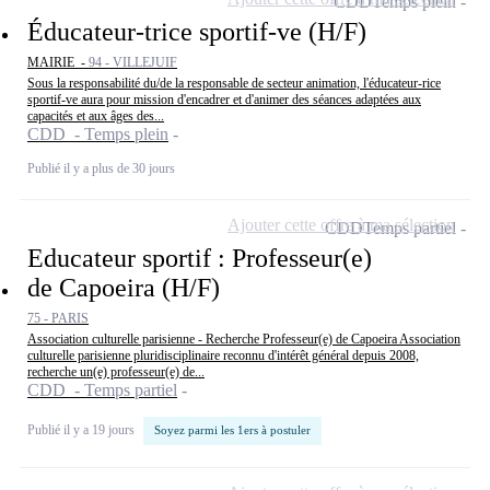
CDD
Temps plein
Éducateur-trice sportif-ve (H/F)
MAIRIE -
94 - VILLEJUIF
Sous la responsabilité du/de la responsable de secteur animation, l'éducateur-rice
sportif-ve aura pour mission d'encadrer et d'animer des séances adaptées aux
capacités et aux âges des...
CDD - Temps plein
Publié il y a plus de 30 jours
Ajouter cette offre à ma sélection
CDD
Temps partiel
Educateur sportif : Professeur(e)
de Capoeira (H/F)
75 - PARIS
Association culturelle parisienne - Recherche Professeur(e) de Capoeira Association
culturelle parisienne pluridisciplinaire reconnu d'intérêt général depuis 2008,
recherche un(e) professeur(e) de...
CDD - Temps partiel
Publié il y a 19 jours
Soyez parmi les 1ers à postuler