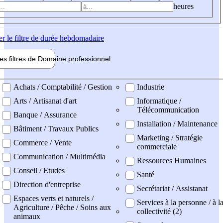
heures
er
le filtre de durée hebdomadaire
les filtres de
Domaine pro
fessionnel
ne professionel
Achats / Comptabilité / Gestion
Industrie
Arts / Artisanat d'art
Informatique /
Télécommunication
Banque / Assurance
Installation / Maintenance
Bâtiment / Travaux Publics
Marketing / Stratégie
Commerce / Vente
commerciale
Communication / Multimédia
Ressources Humaines
Conseil / Etudes
Santé
Direction d'entreprise
Secrétariat / Assistanat
Espaces verts et naturels /
Services à la personne / à l
Agriculture / Pêche / Soins aux
collectivité (2)
animaux