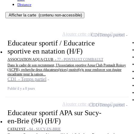
Distance
Afficher la carte
(contenu non-accessible)
Ajouter cette offre à ma sélection
CDI
Temps partiel
Educateur sportif / Educatrice
sportive en natation (H/F)
ASSOCIATION AQUA CLUB -
77 - PONTAULT COMBAULT
Dans le cadre de son recrutement, l'Association sportive Aqua Club Pontault Roissy
(ACPR), recherche deux éducateurs(trices) motivé(e)s pour renforcer son équipe
encadrante pour la saison...
CDI - Temps partiel
Publié il y a 8 jours
Ajouter cette offre à ma sélection
CDD
Temps partiel
Educateur sportif APA sur Sucy-
en-Brie (94) (H/F)
CATALYST -
94 - SUCY-EN-BRIE