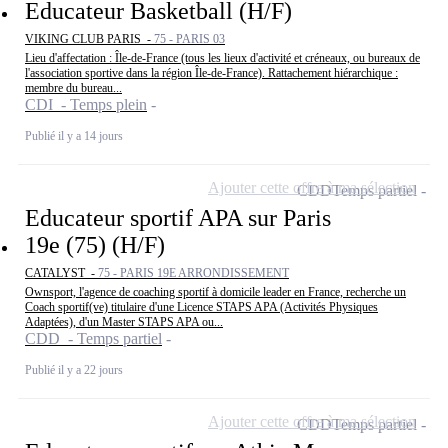
Educateur Basketball (H/F)
VIKING CLUB PARIS -
75 - PARIS 03
Lieu d'affectation : Île-de-France (tous les lieux d'activité et créneaux, ou bureaux de
l'association sportive dans la région Île-de-France). Rattachement hiérarchique :
membre du bureau...
CDI - Temps plein
Publié il y a 14 jours
Ajouter cette offre à ma sélection
CDD
Temps partiel
Educateur sportif APA sur Paris
19e (75) (H/F)
CATALYST -
75 - PARIS 19E ARRONDISSEMENT
Ownsport, l'agence de coaching sportif à domicile leader en France, recherche un
Coach sportif(ve) titulaire d'une Licence STAPS APA (Activités Physiques
Adaptées), d'un Master STAPS APA ou...
CDD - Temps partiel
Publié il y a 22 jours
Ajouter cette offre à ma sélection
CDD
Temps partiel