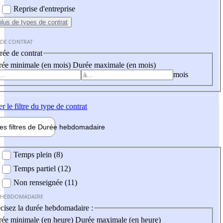
Reprise d'entreprise
plus
de types de contrat
 DE CONTRAT
ée de contrat
ée minimale (en mois)
Durée maximale (en mois)
mois
er
le filtre du type de contrat
les filtres de
Durée hebdo
madaire
 hebdomadaire
Temps plein (8)
Temps partiel (12)
Non renseignée (11)
 HEBDOMADAIRE
cisez la durée hebdomadaire :
ée minimale (en heure)
Durée maximale (en heure)