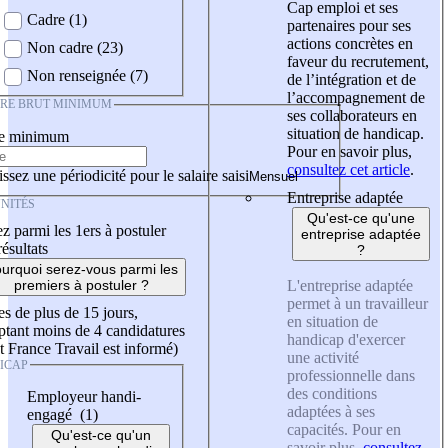
Cap emploi et ses
Cadre (1)
partenaires pour ses
actions concrètes en
Non cadre (23)
faveur du recrutement,
Non renseignée (7)
de l’intégration et de
l’accompagnement de
IRE BRUT MINIMUM
ses collaborateurs en
situation de handicap.
re minimum
Pour en savoir plus,
consultez cet article
.
ssez une périodicité pour le salaire saisi
Entreprise adaptée
NITÉS
Qu'est-ce qu'une
z parmi les 1ers à postuler
entreprise adaptée
résultats
?
urquoi serez-vous parmi les
L'entreprise adaptée
premiers à postuler ?
permet à un travailleur
es de plus de 15 jours,
en situation de
tant moins de 4 candidatures
handicap d'exercer
t France Travail est informé)
une activité
ICAP
professionnelle dans
des conditions
Employeur handi-
adaptées à ses
engagé (1)
capacités. Pour en
Qu'est-ce qu'un
savoir plus,
consultez