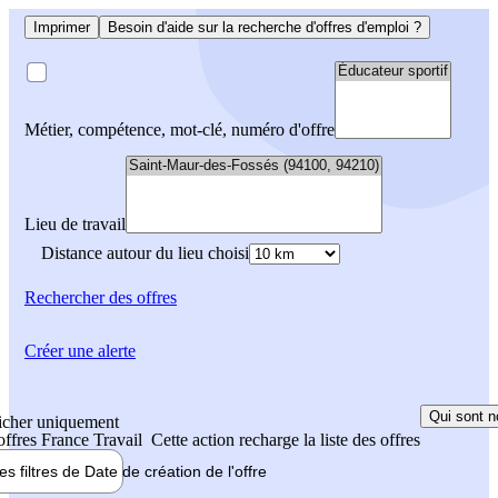
Imprimer
Besoin d'aide sur la recherche d'offres d'emploi ?
Métier, compétence, mot-clé, numéro d'offre
Lieu de travail
Distance autour du lieu choisi
Rechercher
des offres
Créer une alerte
Qui sont n
icher uniquement
 offres France Travail
Cette action recharge la liste des offres
les filtres de
Date de création
de l'offre