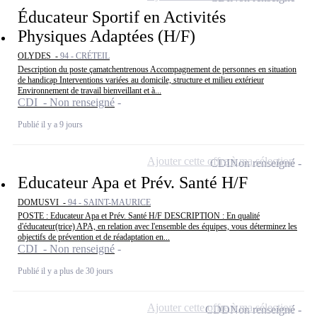
Éducateur Sportif en Activités
Physiques Adaptées (H/F)
OLYDES -
94 - CRÉTEIL
Description du poste çamatchentrenous Accompagnement de personnes en situation
de handicap Interventions variées au domicile, structure et milieu extérieur
Environnement de travail bienveillant et à...
CDI - Non renseigné
Publié il y a 9 jours
Ajouter cette offre à ma sélection
CDI
Non renseigné
Educateur Apa et Prév. Santé H/F
DOMUSVI -
94 - SAINT-MAURICE
POSTE : Educateur Apa et Prév. Santé H/F DESCRIPTION : En qualité
d'éducateur(trice) APA, en relation avec l'ensemble des équipes, vous déterminez les
objectifs de prévention et de réadaptation en...
CDI - Non renseigné
Publié il y a plus de 30 jours
Ajouter cette offre à ma sélection
CDD
Non renseigné