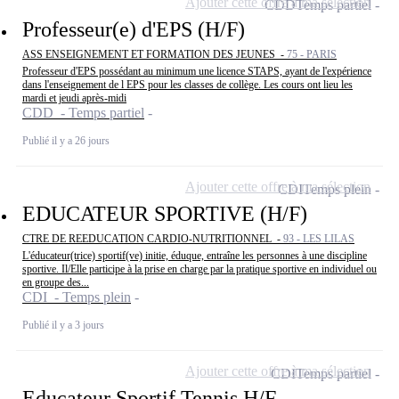
Ajouter cette offre à ma sélection
CDD
Temps partiel
Professeur(e) d'EPS (H/F)
ASS ENSEIGNEMENT ET FORMATION DES JEUNES -
75 - PARIS
Professeur d'EPS possédant au minimum une licence STAPS, ayant de l'expérience
dans l'enseignement de l EPS pour les classes de collège. Les cours ont lieu les
mardi et jeudi après-midi
CDD - Temps partiel
Publié il y a 26 jours
Ajouter cette offre à ma sélection
CDI
Temps plein
EDUCATEUR SPORTIVE (H/F)
CTRE DE REEDUCATION CARDIO-NUTRITIONNEL -
93 - LES LILAS
L'éducateur(trice) sportif(ve) initie, éduque, entraîne les personnes à une discipline
sportive. Il/Elle participe à la prise en charge par la pratique sportive en individuel ou
en groupe des...
CDI - Temps plein
Publié il y a 3 jours
Ajouter cette offre à ma sélection
CDI
Temps partiel
Educateur Sportif Tennis H/F