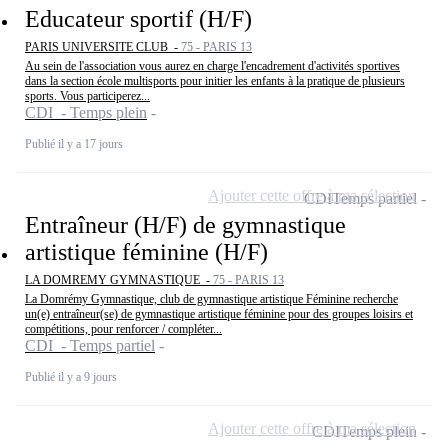
Educateur sportif (H/F)
PARIS UNIVERSITE CLUB -
75 - PARIS 13
Au sein de l'association vous aurez en charge l'encadrement d'activités sportives
dans la section école multisports pour initier les enfants à la pratique de plusieurs
sports. Vous participerez...
CDI - Temps plein
Publié il y a 17 jours
Ajouter cette offre à ma sélection
CDI
Temps partiel
Entraîneur (H/F) de gymnastique
artistique féminine (H/F)
LA DOMREMY GYMNASTIQUE -
75 - PARIS 13
La Domrémy Gymnastique, club de gymnastique artistique Féminine recherche
un(e) entraîneur(se) de gymnastique artistique féminine pour des groupes loisirs et
compétitions, pour renforcer / compléter...
CDI - Temps partiel
Publié il y a 9 jours
Ajouter cette offre à ma sélection
CDI
Temps plein