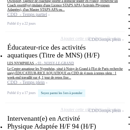
Ownsport, l'agence de coaching sportif à domicile leader en France, recherche un
Coach sportif(ve) titulaire d'une Licence STAPS APA (Activités Physiques
Adaptées), d'un Master STAPS APA ou...
CDD - Temps partiel
Publié il y a 22 jours
Ajouter cette offre à ma sélection
CDD
Temps plein
Éducateur-rice des activités
aquatiques (Titre de MNS) (H/F)
LES NYMPHEAS -
93 - NOISY-LE-GRAND
Le Centre aquatique les Nymphéas, situé à Noisy-le-Grand à l'Est de Paris recherche
un(e) ÉDUCATEUR-RICE AQUATIQUE en CDD de 4 mois à temps plein : 1
week-end travaillé sur 4, 1 jour de repos fixe...
CDD - Temps plein
Publié il y a 17 jours
Soyez parmi les 1ers à postuler
Ajouter cette offre à ma sélection
CDD
Temps plein
Intervenant(e) en Activité
Physique Adaptée H/F 94 (H/F)