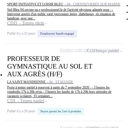
SPORT INITIATIVE ET LOISIR BLEU -
94 - CHENNEVIERES SUR MARNE
Siel Bleu 94 recrute un.e professionnel.le de l'activité physique adaptée pour : -
Intervenir auprès d'un public varié (personnes âgées, diabétiques, en situation de
handicap, avec une...
CDD - Temps plein
Publié il y a 22 jours
Employeur handi-engagé
Ajouter cette offre à ma sélection
CDI
Temps partiel
PROFESSEUR DE
GYMNASTIQUE AU SOL ET
AUX AGRÈS (H/F)
LA SAINT MANDEENNE -
94 - ST MANDE
Poste à temps partiel à pourvoir à partir du 7 septembre 2026 : - 3 heures les
vendredis 17h à 20h et/ou - 3 heures les lundis de 17h à 20h hors périodes de
vacances scolaires, 35 semaines...
CDI - Temps partiel
Publié il y a 29 jours
Soyez parmi les 1ers à postuler
Ajouter cette offre à ma sélection