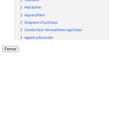
Fermer
Fermer
le détail de l'offre
/
Offre
sur
Offre précéden