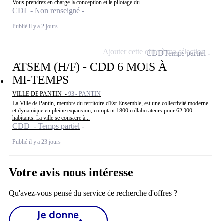
Vous prendrez en charge la conception et le pilotage du...
CDI - Non renseigné
Publié il y a 2 jours
Ajouter cette offre à ma sélection
CDD
Temps partiel
ATSEM (H/F) - CDD 6 MOIS À
MI-TEMPS
VILLE DE PANTIN -
93 - PANTIN
La Ville de Pantin, membre du territoire d'Est Ensemble, est une collectivité moderne
et dynamique en pleine expansion, comptant 1800 collaborateurs pour 62 000
habitants. La ville se consacre à...
CDD - Temps partiel
Publié il y a 23 jours
Votre avis nous intéresse
Qu'avez-vous pensé du service de recherche d'offres ?