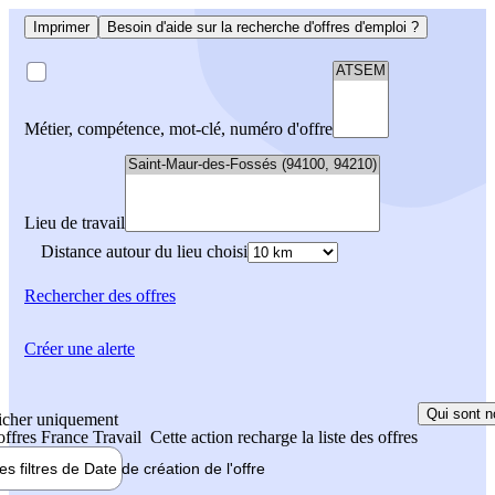
Imprimer
Besoin d'aide sur la recherche d'offres d'emploi ?
Métier, compétence, mot-clé, numéro d'offre
Lieu de travail
Distance autour du lieu choisi
Rechercher
des offres
Créer une alerte
Qui sont n
icher uniquement
 offres France Travail
Cette action recharge la liste des offres
les filtres de
Date de création
de l'offre