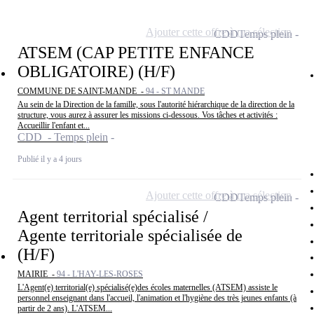
Ajouter cette offre à ma sélection
CDD
Temps plein
ATSEM (CAP PETITE ENFANCE
OBLIGATOIRE) (H/F)
COMMUNE DE SAINT-MANDE -
94 - ST MANDE
Au sein de la Direction de la famille, sous l'autorité hiérarchique de la direction de la
structure, vous aurez à assurer les missions ci-dessous. Vos tâches et activités :
Accueillir l'enfant et...
CDD - Temps plein
Publié il y a 4 jours
Ajouter cette offre à ma sélection
CDD
Temps plein
Agent territorial spécialisé /
Agente territoriale spécialisée de
(H/F)
MAIRIE -
94 - L'HAY-LES-ROSES
L'Agent(e) territorial(e) spécialisé(e)des écoles maternelles (ATSEM) assiste le
personnel enseignant dans l'accueil, l'animation et l'hygiène des très jeunes enfants (à
partir de 2 ans). L'ATSEM...