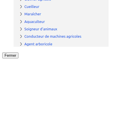
Fermer
Fermer
le détail de l'offre
/
Offre
sur
Offre précéden