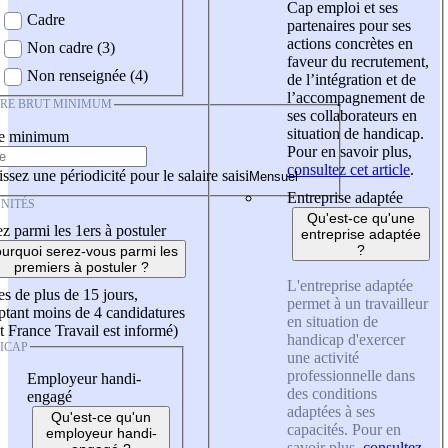
Cap emploi et ses
Cadre
partenaires pour ses
actions concrètes en
Non cadre (3)
faveur du recrutement,
Non renseignée (4)
de l’intégration et de
l’accompagnement de
IRE BRUT MINIMUM
ses collaborateurs en
situation de handicap.
re minimum
Pour en savoir plus,
consultez cet article
.
ssez une périodicité pour le salaire saisi
Entreprise adaptée
NITÉS
Qu'est-ce qu'une
z parmi les 1ers à postuler
entreprise adaptée
?
urquoi serez-vous parmi les
premiers à postuler ?
L'entreprise adaptée
es de plus de 15 jours,
permet à un travailleur
tant moins de 4 candidatures
en situation de
t France Travail est informé)
handicap d'exercer
ICAP
une activité
professionnelle dans
Employeur handi-
des conditions
engagé
adaptées à ses
Qu'est-ce qu'un
capacités. Pour en
employeur handi-
savoir plus,
consultez