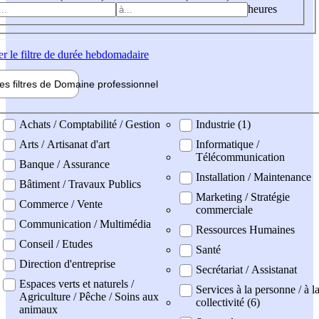
heures
er
le filtre de durée hebdomadaire
les filtres de
Domaine pro
fessionnel
ne professionel
Achats / Comptabilité / Gestion
Industrie (1)
Arts / Artisanat d'art
Informatique /
Télécommunication
Banque / Assurance
Installation / Maintenance
Bâtiment / Travaux Publics
Marketing / Stratégie
Commerce / Vente
commerciale
Communication / Multimédia
Ressources Humaines
Conseil / Etudes
Santé
Direction d'entreprise
Secrétariat / Assistanat
Espaces verts et naturels /
Services à la personne / à l
Agriculture / Pêche / Soins aux
collectivité (6)
animaux