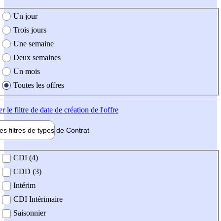
e création de l'offre
Un jour
Trois jours
Une semaine
Deux semaines
Un mois
Toutes les offres
er
le filtre de date de création de l'offre
les filtres de types de
Contrat
de contrat
CDI (4)
CDD (3)
Intérim
CDI Intérimaire
Saisonnier