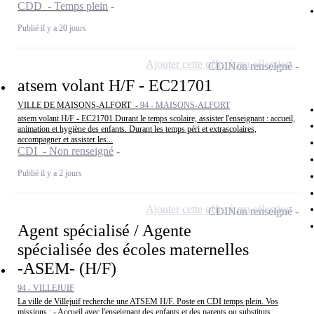
CDD - Temps plein
Publié il y a 20 jours
Ajouter cette offre à ma sélection
CDI
Non renseigné
atsem volant H/F - EC21701
VILLE DE MAISONS-ALFORT -
94 - MAISONS-ALFORT
atsem volant H/F - EC21701 Durant le temps scolaire, assister l'enseignant : accueil,
animation et hygiène des enfants. Durant les temps péri et extrascolaires,
accompagner et assister les...
CDI - Non renseigné
Publié il y a 2 jours
Ajouter cette offre à ma sélection
CDI
Non renseigné
Agent spécialisé / Agente
spécialisée des écoles maternelles
-ASEM- (H/F)
94 - VILLEJUIF
La ville de Villejuif recherche une ATSEM H/F. Poste en CDI temps plein. Vos
missions : - Accueil avec l'enseignant des enfants et des parents ou substituts