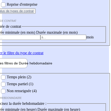
Reprise d'entreprise
plus
de types de contrat
 DE CONTRAT
ée de contrat
ée minimale (en mois)
Durée maximale (en mois)
mois
er
le filtre du type de contrat
les filtres de
Durée hebdo
madaire
 hebdomadaire
Temps plein (2)
Temps partiel (1)
Non renseignée (4)
 HEBDOMADAIRE
cisez la durée hebdomadaire :
ée minimale (en heure)
Durée maximale (en heure)