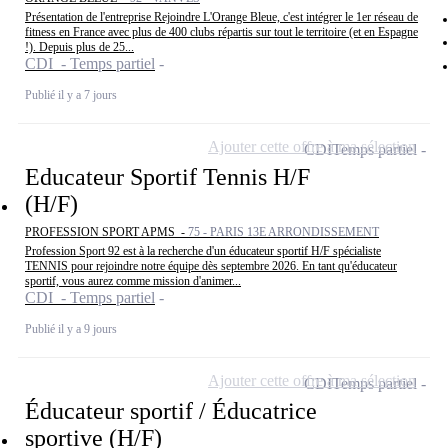
Présentation de l'entreprise Rejoindre L'Orange Bleue, c'est intégrer le 1er réseau de
fitness en France avec plus de 400 clubs répartis sur tout le territoire (et en Espagne
!). Depuis plus de 25...
CDI - Temps partiel
Publié il y a 7 jours
Ajouter cette offre à ma sélection
CDI
Temps partiel
Educateur Sportif Tennis H/F
(H/F)
PROFESSION SPORT APMS -
75 - PARIS 13E ARRONDISSEMENT
Profession Sport 92 est à la recherche d'un éducateur sportif H/F spécialiste
TENNIS pour rejoindre notre équipe dès septembre 2026. En tant qu'éducateur
sportif, vous aurez comme mission d'animer...
CDI - Temps partiel
Publié il y a 9 jours
Ajouter cette offre à ma sélection
CDI
Temps partiel
Éducateur sportif / Éducatrice
sportive (H/F)