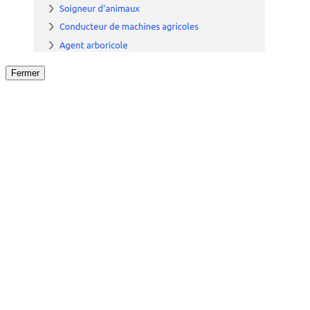
Fermer
Fermer
le détail de l'offre
/
Offre
sur
Offre précéden