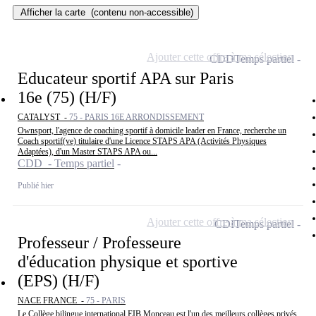
Afficher la carte
(contenu non-accessible)
Ajouter cette offre à ma sélection
CDD
Temps partiel
Educateur sportif APA sur Paris
16e (75) (H/F)
CATALYST -
75 - PARIS 16E ARRONDISSEMENT
Ownsport, l'agence de coaching sportif à domicile leader en France, recherche un
Coach sportif(ve) titulaire d'une Licence STAPS APA (Activités Physiques
Adaptées), d'un Master STAPS APA ou...
CDD - Temps partiel
Publié hier
Ajouter cette offre à ma sélection
CDI
Temps partiel
Professeur / Professeure
d'éducation physique et sportive
(EPS) (H/F)
NACE FRANCE -
75 - PARIS
Le Collège bilingue international EIB Monceau est l'un des meilleurs collèges privés