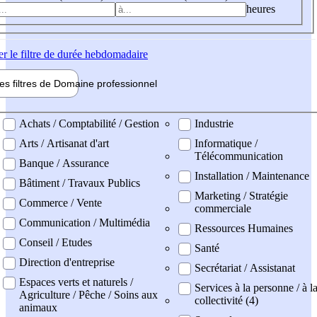
heures
er
le filtre de durée hebdomadaire
les filtres de
Domaine pro
fessionnel
ne professionel
Achats / Comptabilité / Gestion
Industrie
Arts / Artisanat d'art
Informatique /
Télécommunication
Banque / Assurance
Installation / Maintenance
Bâtiment / Travaux Publics
Marketing / Stratégie
Commerce / Vente
commerciale
Communication / Multimédia
Ressources Humaines
Conseil / Etudes
Santé
Direction d'entreprise
Secrétariat / Assistanat
Espaces verts et naturels /
Services à la personne / à l
Agriculture / Pêche / Soins aux
collectivité (4)
animaux