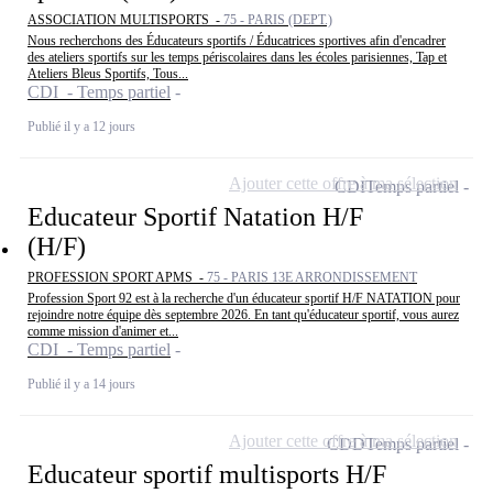
ASSOCIATION MULTISPORTS -
75 - PARIS (DEPT.)
Nous recherchons des Éducateurs sportifs / Éducatrices sportives afin d'encadrer
des ateliers sportifs sur les temps périscolaires dans les écoles parisiennes, Tap et
Ateliers Bleus Sportifs, Tous...
CDI - Temps partiel
Publié il y a 12 jours
Ajouter cette offre à ma sélection
CDI
Temps partiel
Educateur Sportif Natation H/F
(H/F)
PROFESSION SPORT APMS -
75 - PARIS 13E ARRONDISSEMENT
Profession Sport 92 est à la recherche d'un éducateur sportif H/F NATATION pour
rejoindre notre équipe dès septembre 2026. En tant qu'éducateur sportif, vous aurez
comme mission d'animer et...
CDI - Temps partiel
Publié il y a 14 jours
Ajouter cette offre à ma sélection
CDD
Temps partiel
Educateur sportif multisports H/F