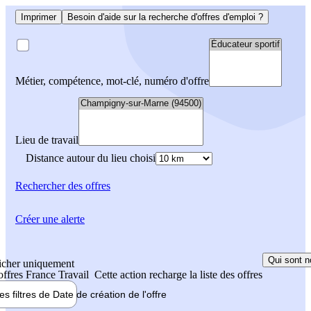
Imprimer
Besoin d'aide sur la recherche d'offres d'emploi ?
Métier, compétence, mot-clé, numéro d'offre
Lieu de travail
Distance autour du lieu choisi
Rechercher
des offres
Créer une alerte
Qui sont n
icher uniquement
 offres France Travail
Cette action recharge la liste des offres
les filtres de
Date de création
de l'offre