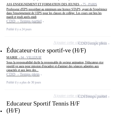
ASS ENSEIGNEMENT ET FORMATION DES JEUNES -
75 - PARIS
Professeur d'EPS possédant au minimum une licence STAPS, ayant de l'expérience
dans l'enseignement de l EPS pour les classes de collège. Les cours ont lieu les
mardi et jeudi après-midi
CDD - Temps partiel
Publié il y a 24 jours
Ajouter cette offre à ma sélection
CDD
Temps plein
Éducateur-trice sportif-ve (H/F)
MAIRIE -
94 - VILLEJUIF
Sous la responsabilité du/de la responsable de secteur animation, l'éducateur-rice
sportif-ve aura pour mission d'encadrer et d'animer des séances adaptées aux
capacités et aux âges des...
CDD - Temps plein
Publié il y a plus de 30 jours
Ajouter cette offre à ma sélection
CDI
Temps partiel
Educateur Sportif Tennis H/F
(H/F)