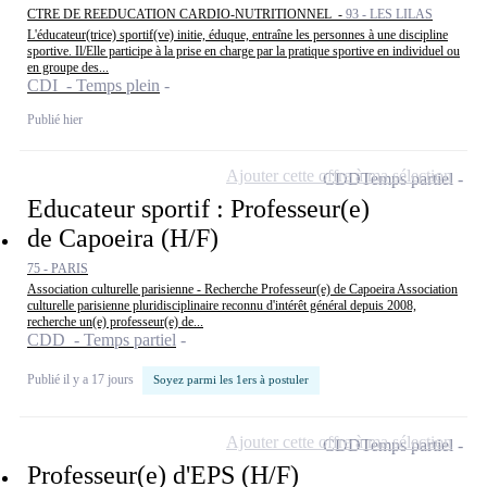
CTRE DE REEDUCATION CARDIO-NUTRITIONNEL -
93 - LES LILAS
L'éducateur(trice) sportif(ve) initie, éduque, entraîne les personnes à une discipline
sportive. Il/Elle participe à la prise en charge par la pratique sportive en individuel ou
en groupe des...
CDI - Temps plein
Publié hier
Ajouter cette offre à ma sélection
CDD
Temps partiel
Educateur sportif : Professeur(e)
de Capoeira (H/F)
75 - PARIS
Association culturelle parisienne - Recherche Professeur(e) de Capoeira Association
culturelle parisienne pluridisciplinaire reconnu d'intérêt général depuis 2008,
recherche un(e) professeur(e) de...
CDD - Temps partiel
Publié il y a 17 jours
Soyez parmi les 1ers à postuler
Ajouter cette offre à ma sélection
CDD
Temps partiel
Professeur(e) d'EPS (H/F)