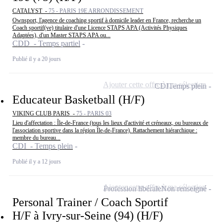
CATALYST -
75 - PARIS 19E ARRONDISSEMENT
Ownsport, l'agence de coaching sportif à domicile leader en France, recherche un
Coach sportif(ve) titulaire d'une Licence STAPS APA (Activités Physiques
Adaptées), d'un Master STAPS APA ou...
CDD - Temps partiel
Publié il y a 20 jours
Ajouter cette offre à ma sélection
CDI
Temps plein
Educateur Basketball (H/F)
VIKING CLUB PARIS -
75 - PARIS 03
Lieu d'affectation : Île-de-France (tous les lieux d'activité et créneaux, ou bureaux de
l'association sportive dans la région Île-de-France). Rattachement hiérarchique :
membre du bureau...
CDI - Temps plein
Publié il y a 12 jours
Ajouter cette offre à ma sélection
Profession libérale
Non renseigné
Personal Trainer / Coach Sportif
H/F à Ivry-sur-Seine (94) (H/F)