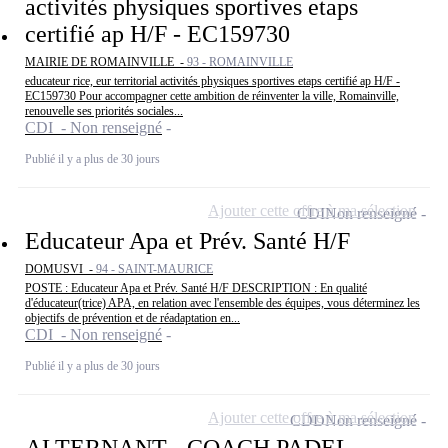
activités physiques sportives etaps
certifié ap H/F - EC159730
MAIRIE DE ROMAINVILLE -
93 - ROMAINVILLE
educateur rice, eur territorial activités physiques sportives etaps certifié ap H/F -
EC159730 Pour accompagner cette ambition de réinventer la ville, Romainville,
renouvelle ses priorités sociales...
CDI - Non renseigné
Publié il y a plus de 30 jours
Ajouter cette offre à ma sélection
CDI
Non renseigné
Educateur Apa et Prév. Santé H/F
DOMUSVI -
94 - SAINT-MAURICE
POSTE : Educateur Apa et Prév. Santé H/F DESCRIPTION : En qualité
d'éducateur(trice) APA, en relation avec l'ensemble des équipes, vous déterminez les
objectifs de prévention et de réadaptation en...
CDI - Non renseigné
Publié il y a plus de 30 jours
Ajouter cette offre à ma sélection
CDD
Non renseigné
ALTERNANT - COACH PADEL -