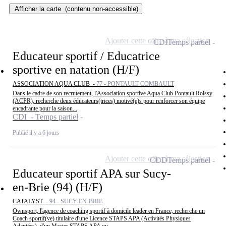
Afficher la carte
(contenu non-accessible)
Ajouter cette offre à ma sélection
CDI
Temps partiel
Educateur sportif / Educatrice
sportive en natation (H/F)
ASSOCIATION AQUA CLUB -
77 - PONTAULT COMBAULT
Dans le cadre de son recrutement, l'Association sportive Aqua Club Pontault Roissy
(ACPR), recherche deux éducateurs(trices) motivé(e)s pour renforcer son équipe
encadrante pour la saison...
CDI - Temps partiel
Publié il y a 6 jours
Ajouter cette offre à ma sélection
CDD
Temps partiel
Educateur sportif APA sur Sucy-
en-Brie (94) (H/F)
CATALYST -
94 - SUCY-EN-BRIE
Ownsport, l'agence de coaching sportif à domicile leader en France, recherche un
Coach sportif(ve) titulaire d'une Licence STAPS APA (Activités Physiques