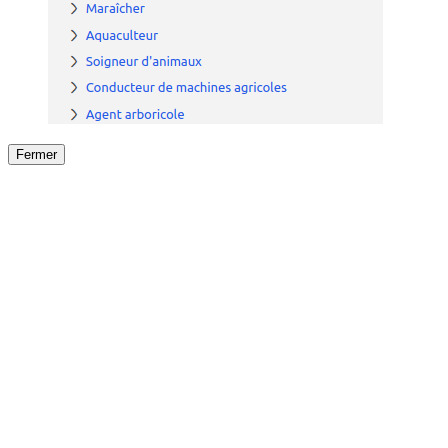
Fermer
Fermer
le détail de l'offre
/
Offre
sur
Offre précéden