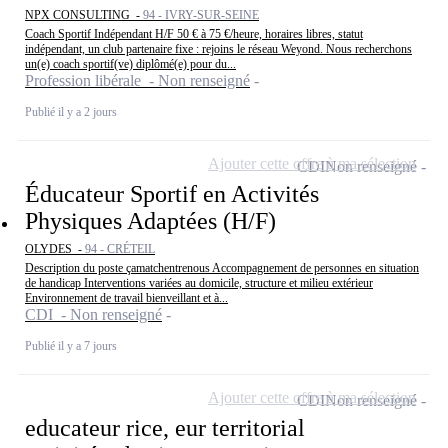
NPX CONSULTING -
94 - IVRY-SUR-SEINE
Coach Sportif Indépendant H/F 50 € à 75 €/heure, horaires libres, statut
indépendant, un club partenaire fixe : rejoins le réseau Weyond. Nous recherchons
un(e) coach sportif(ve) diplômé(e) pour du...
Profession libérale - Non renseigné
Publié il y a 2 jours
Ajouter cette offre à ma sélection
CDI
Non renseigné
Éducateur Sportif en Activités
Physiques Adaptées (H/F)
OLYDES -
94 - CRÉTEIL
Description du poste çamatchentrenous Accompagnement de personnes en situation
de handicap Interventions variées au domicile, structure et milieu extérieur
Environnement de travail bienveillant et à...
CDI - Non renseigné
Publié il y a 7 jours
Ajouter cette offre à ma sélection
CDI
Non renseigné
educateur rice, eur territorial