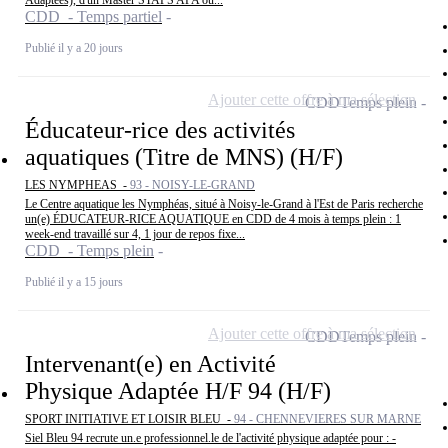
Adaptées), d'un Master STAPS APA ou...
CDD - Temps partiel
Publié il y a 20 jours
Ajouter cette offre à ma sélection
CDD
Temps plein
Éducateur-rice des activités
aquatiques (Titre de MNS) (H/F)
LES NYMPHEAS -
93 - NOISY-LE-GRAND
Le Centre aquatique les Nymphéas, situé à Noisy-le-Grand à l'Est de Paris recherche
un(e) ÉDUCATEUR-RICE AQUATIQUE en CDD de 4 mois à temps plein : 1
week-end travaillé sur 4, 1 jour de repos fixe...
CDD - Temps plein
Publié il y a 15 jours
Ajouter cette offre à ma sélection
CDD
Temps plein
Intervenant(e) en Activité
Physique Adaptée H/F 94 (H/F)
SPORT INITIATIVE ET LOISIR BLEU -
94 - CHENNEVIERES SUR MARNE
Siel Bleu 94 recrute un.e professionnel.le de l'activité physique adaptée pour : -