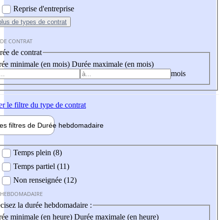
Reprise d'entreprise
plus
de types de contrat
 DE CONTRAT
ée de contrat
ée minimale (en mois)
Durée maximale (en mois)
mois
er
le filtre du type de contrat
les filtres de
Durée hebdo
madaire
 hebdomadaire
Temps plein (8)
Temps partiel (11)
Non renseignée (12)
 HEBDOMADAIRE
cisez la durée hebdomadaire :
ée minimale (en heure)
Durée maximale (en heure)