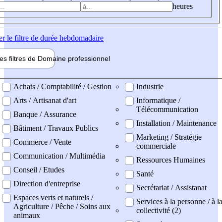
heures
er
le filtre de durée hebdomadaire
les filtres de
Domaine pro
fessionnel
ne professionel
Achats / Comptabilité / Gestion
Industrie
Arts / Artisanat d'art
Informatique /
Télécommunication
Banque / Assurance
Installation / Maintenance
Bâtiment / Travaux Publics
Marketing / Stratégie
Commerce / Vente
commerciale
Communication / Multimédia
Ressources Humaines
Conseil / Etudes
Santé
Direction d'entreprise
Secrétariat / Assistanat
Espaces verts et naturels /
Services à la personne / à l
Agriculture / Pêche / Soins aux
collectivité (2)
animaux