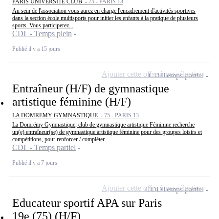
PARIS UNIVERSITE CLUB -
75 - PARIS 13
Au sein de l'association vous aurez en charge l'encadrement d'activités sportives
dans la section école multisports pour initier les enfants à la pratique de plusieurs
sports. Vous participerez...
CDI - Temps plein
Publié il y a 15 jours
Ajouter cette offre à ma sélection
CDI
Temps partiel
Entraîneur (H/F) de gymnastique
artistique féminine (H/F)
LA DOMREMY GYMNASTIQUE -
75 - PARIS 13
La Domrémy Gymnastique, club de gymnastique artistique Féminine recherche
un(e) entraîneur(se) de gymnastique artistique féminine pour des groupes loisirs et
compétitions, pour renforcer / compléter...
CDI - Temps partiel
Publié il y a 7 jours
Ajouter cette offre à ma sélection
CDD
Temps partiel
Educateur sportif APA sur Paris
19e (75) (H/F)