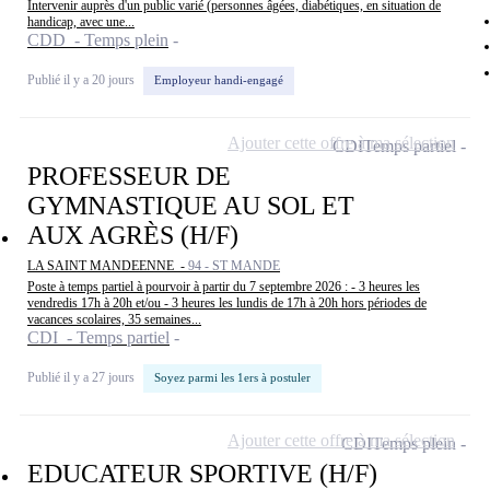
Intervenir auprès d'un public varié (personnes âgées, diabétiques, en situation de
handicap, avec une...
CDD - Temps plein
Publié il y a 20 jours
Employeur handi-engagé
Ajouter cette offre à ma sélection
CDI
Temps partiel
PROFESSEUR DE
GYMNASTIQUE AU SOL ET
AUX AGRÈS (H/F)
LA SAINT MANDEENNE -
94 - ST MANDE
Poste à temps partiel à pourvoir à partir du 7 septembre 2026 : - 3 heures les
vendredis 17h à 20h et/ou - 3 heures les lundis de 17h à 20h hors périodes de
vacances scolaires, 35 semaines...
CDI - Temps partiel
Publié il y a 27 jours
Soyez parmi les 1ers à postuler
Ajouter cette offre à ma sélection
CDI
Temps plein
EDUCATEUR SPORTIVE (H/F)