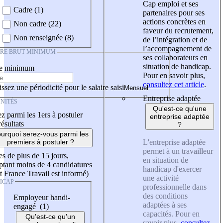
Cap emploi et ses
Cadre (1)
partenaires pour ses
actions concrètes en
Non cadre (22)
faveur du recrutement,
Non renseignée (8)
de l’intégration et de
l’accompagnement de
IRE BRUT MINIMUM
ses collaborateurs en
situation de handicap.
re minimum
Pour en savoir plus,
consultez cet article
.
ssez une périodicité pour le salaire saisi
Entreprise adaptée
NITÉS
Qu'est-ce qu'une
z parmi les 1ers à postuler
entreprise adaptée
résultats
?
urquoi serez-vous parmi les
L'entreprise adaptée
premiers à postuler ?
permet à un travailleur
es de plus de 15 jours,
en situation de
tant moins de 4 candidatures
handicap d'exercer
t France Travail est informé)
une activité
ICAP
professionnelle dans
des conditions
Employeur handi-
adaptées à ses
engagé (1)
capacités. Pour en
Qu'est-ce qu'un
savoir plus,
consultez