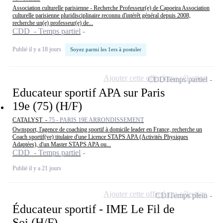
Association culturelle parisienne - Recherche Professeur(e) de Capoeira Association
culturelle parisienne pluridisciplinaire reconnu d'intérêt général depuis 2008,
recherche un(e) professeur(e) de...
CDD - Temps partiel
Publié il y a 18 jours
Soyez parmi les 1ers à postuler
Ajouter cette offre à ma sélection
CDD
Temps partiel
Educateur sportif APA sur Paris
19e (75) (H/F)
CATALYST -
75 - PARIS 19E ARRONDISSEMENT
Ownsport, l'agence de coaching sportif à domicile leader en France, recherche un
Coach sportif(ve) titulaire d'une Licence STAPS APA (Activités Physiques
Adaptées), d'un Master STAPS APA ou...
CDD - Temps partiel
Publié il y a 21 jours
Ajouter cette offre à ma sélection
CDI
Temps plein
Éducateur sportif - IME Le Fil de
Soi (H/F)