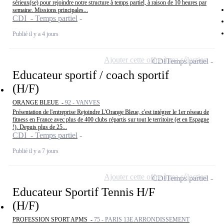
sérieux(se) pour rejoindre notre structure à temps partiel, à raison de 10 heures par
semaine. Missions principales...
CDI - Temps partiel
Publié il y a 4 jours
Ajouter cette offre à ma sélection
CDI
Temps partiel
Educateur sportif / coach sportif
(H/F)
ORANGE BLEUE -
92 - VANVES
Présentation de l'entreprise Rejoindre L'Orange Bleue, c'est intégrer le 1er réseau de
fitness en France avec plus de 400 clubs répartis sur tout le territoire (et en Espagne
!). Depuis plus de 25...
CDI - Temps partiel
Publié il y a 7 jours
Ajouter cette offre à ma sélection
CDI
Temps partiel
Educateur Sportif Tennis H/F
(H/F)
PROFESSION SPORT APMS -
75 - PARIS 13E ARRONDISSEMENT