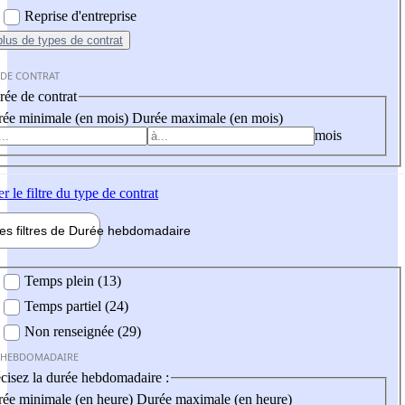
Reprise d'entreprise
plus
de types de contrat
 DE CONTRAT
ée de contrat
ée minimale (en mois)
Durée maximale (en mois)
mois
er
le filtre du type de contrat
les filtres de
Durée hebdo
madaire
 hebdomadaire
Temps plein (13)
Temps partiel (24)
Non renseignée (29)
 HEBDOMADAIRE
cisez la durée hebdomadaire :
ée minimale (en heure)
Durée maximale (en heure)