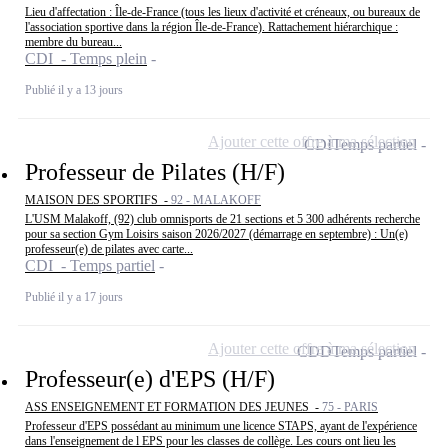
Lieu d'affectation : Île-de-France (tous les lieux d'activité et créneaux, ou bureaux de
l'association sportive dans la région Île-de-France). Rattachement hiérarchique :
membre du bureau...
CDI - Temps plein
Publié il y a 13 jours
Ajouter cette offre à ma sélection
CDI
Temps partiel
Professeur de Pilates (H/F)
MAISON DES SPORTIFS -
92 - MALAKOFF
L'USM Malakoff, (92) club omnisports de 21 sections et 5 300 adhérents recherche
pour sa section Gym Loisirs saison 2026/2027 (démarrage en septembre) : Un(e)
professeur(e) de pilates avec carte...
CDI - Temps partiel
Publié il y a 17 jours
Ajouter cette offre à ma sélection
CDD
Temps partiel
Professeur(e) d'EPS (H/F)
ASS ENSEIGNEMENT ET FORMATION DES JEUNES -
75 - PARIS
Professeur d'EPS possédant au minimum une licence STAPS, ayant de l'expérience
dans l'enseignement de l EPS pour les classes de collège. Les cours ont lieu les