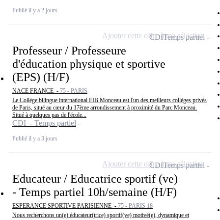
Publié il y a 2 jours
Ajouter cette offre à ma sélection
CDI
Temps partiel
Professeur / Professeure
d'éducation physique et sportive
(EPS) (H/F)
NACE FRANCE -
75 - PARIS
Le Collège bilingue international EIB Monceau est l'un des meilleurs collèges privés
de Paris, situé au cœur du 17ème arrondissement à proximité du Parc Monceau.
Situé à quelques pas de l'école...
CDI - Temps partiel
Publié il y a 3 jours
Ajouter cette offre à ma sélection
CDI
Temps partiel
Educateur / Educatrice sportif (ve)
- Temps partiel 10h/semaine (H/F)
ESPERANCE SPORTIVE PARISIENNE -
75 - PARIS 18
Nous recherchons un(e) éducateur(trice) sportif(ve) motivé(e), dynamique et