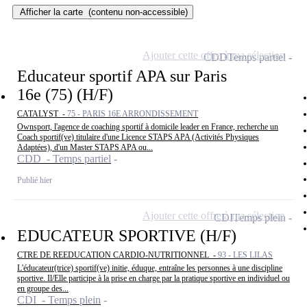
Afficher la carte
(contenu non-accessible)
Ajouter cette offre à ma sélection
CDD
Temps partiel
Educateur sportif APA sur Paris
16e (75) (H/F)
CATALYST -
75 - PARIS 16E ARRONDISSEMENT
Ownsport, l'agence de coaching sportif à domicile leader en France, recherche un
Coach sportif(ve) titulaire d'une Licence STAPS APA (Activités Physiques
Adaptées), d'un Master STAPS APA ou...
CDD - Temps partiel
Publié hier
Ajouter cette offre à ma sélection
CDI
Temps plein
EDUCATEUR SPORTIVE (H/F)
CTRE DE REEDUCATION CARDIO-NUTRITIONNEL -
93 - LES LILAS
L'éducateur(trice) sportif(ve) initie, éduque, entraîne les personnes à une discipline
sportive. Il/Elle participe à la prise en charge par la pratique sportive en individuel ou
en groupe des...
CDI - Temps plein