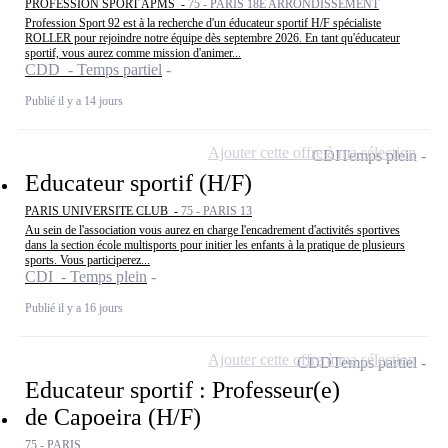
PROFESSION SPORT APMS -
75 - PARIS 18E ARRONDISSEMENT
Profession Sport 92 est à la recherche d'un éducateur sportif H/F spécialiste
ROLLER pour rejoindre notre équipe dès septembre 2026. En tant qu'éducateur
sportif, vous aurez comme mission d'animer...
CDD - Temps partiel
Publié il y a 14 jours
Ajouter cette offre à ma sélection
CDI
Temps plein
Educateur sportif (H/F)
PARIS UNIVERSITE CLUB -
75 - PARIS 13
Au sein de l'association vous aurez en charge l'encadrement d'activités sportives
dans la section école multisports pour initier les enfants à la pratique de plusieurs
sports. Vous participerez...
CDI - Temps plein
Publié il y a 16 jours
Ajouter cette offre à ma sélection
CDD
Temps partiel
Educateur sportif : Professeur(e)
de Capoeira (H/F)
75 - PARIS