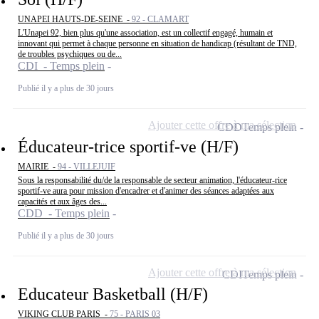
UNAPEI HAUTS-DE-SEINE -
92 - CLAMART
L'Unapei 92, bien plus qu'une association, est un collectif engagé, humain et
innovant qui permet à chaque personne en situation de handicap (résultant de TND,
de troubles psychiques ou de...
CDI - Temps plein
Publié il y a plus de 30 jours
Ajouter cette offre à ma sélection
CDD
Temps plein
Éducateur-trice sportif-ve (H/F)
MAIRIE -
94 - VILLEJUIF
Sous la responsabilité du/de la responsable de secteur animation, l'éducateur-rice
sportif-ve aura pour mission d'encadrer et d'animer des séances adaptées aux
capacités et aux âges des...
CDD - Temps plein
Publié il y a plus de 30 jours
Ajouter cette offre à ma sélection
CDI
Temps plein
Educateur Basketball (H/F)
VIKING CLUB PARIS -
75 - PARIS 03