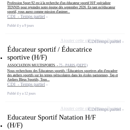
Profession Sport 92 est à la recherche d'un éducateur sportif H/F spécialiste
TENNIS pour rejoindre notre équipe dès septembre 2026. En tant qu'éducateur
sportif, vous aurez comme mission d'animer...
CDI - Temps partiel
Publié il y a 9 jours
Ajouter cette offre à ma sélection
CDI
Temps partiel
Éducateur sportif / Éducatrice
sportive (H/F)
ASSOCIATION MULTISPORTS -
75 - PARIS (DEPT.)
Nous recherchons des Éducateurs sportifs / Éducatrices sportives afin d'encadrer
des ateliers sportifs sur les temps périscolaires dans les écoles parisiennes, Tap et
Ateliers Bleus Sportifs, Tous...
CDI - Temps partiel
Publié il y a 12 jours
Ajouter cette offre à ma sélection
CDI
Temps partiel
Educateur Sportif Natation H/F
(H/F)