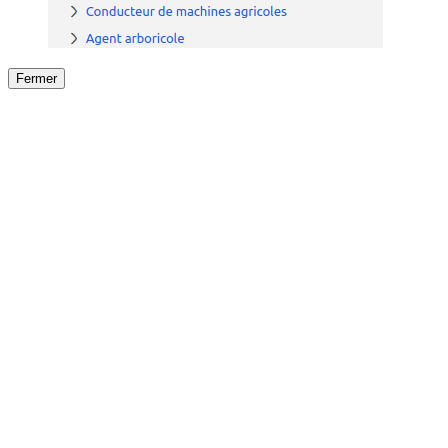
Fermer
Fermer
le détail de l'offre
/
Offre
sur
Offre précéden