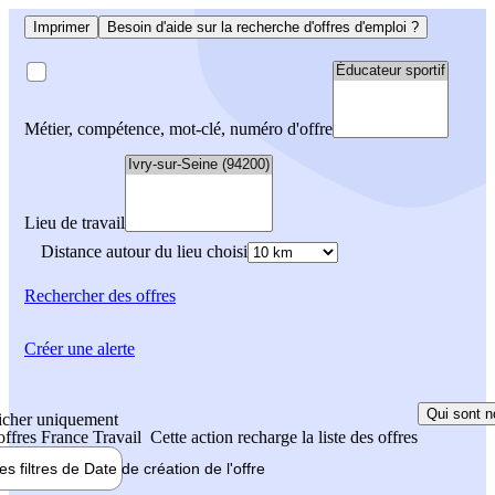
Imprimer
Besoin d'aide sur la recherche d'offres d'emploi ?
Métier, compétence, mot-clé, numéro d'offre
Lieu de travail
Distance autour du lieu choisi
Rechercher
des offres
Créer une alerte
Qui sont n
icher uniquement
 offres France Travail
Cette action recharge la liste des offres
les filtres de
Date de création
de l'offre