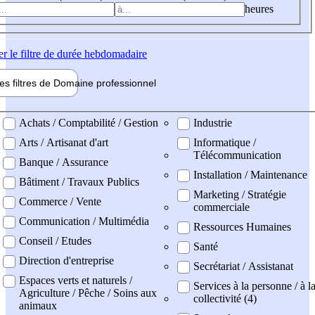
heures
er
le filtre de durée hebdomadaire
les filtres de
Domaine pro
fessionnel
ne professionel
Achats / Comptabilité / Gestion
Industrie
Arts / Artisanat d'art
Informatique /
Télécommunication
Banque / Assurance
Installation / Maintenance
Bâtiment / Travaux Publics
Marketing / Stratégie
Commerce / Vente
commerciale
Communication / Multimédia
Ressources Humaines
Conseil / Etudes
Santé
Direction d'entreprise
Secrétariat / Assistanat
Espaces verts et naturels /
Services à la personne / à l
Agriculture / Pêche / Soins aux
collectivité (4)
animaux