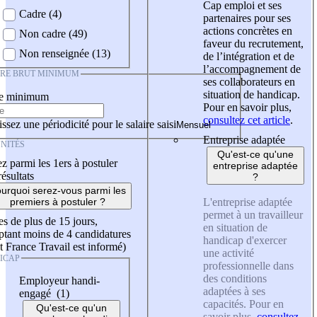
Cap emploi et ses
Cadre (4)
partenaires pour ses
actions concrètes en
Non cadre (49)
faveur du recrutement,
Non renseignée (13)
de l’intégration et de
l’accompagnement de
IRE BRUT MINIMUM
ses collaborateurs en
situation de handicap.
re minimum
Pour en savoir plus,
consultez cet article
.
ssez une périodicité pour le salaire saisi
Entreprise adaptée
NITÉS
Qu'est-ce qu'une
z parmi les 1ers à postuler
entreprise adaptée
résultats
?
urquoi serez-vous parmi les
L'entreprise adaptée
premiers à postuler ?
permet à un travailleur
es de plus de 15 jours,
en situation de
tant moins de 4 candidatures
handicap d'exercer
t France Travail est informé)
une activité
ICAP
professionnelle dans
des conditions
Employeur handi-
adaptées à ses
engagé (1)
capacités. Pour en
Qu'est-ce qu'un
savoir plus,
consultez