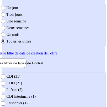
e création de l'offre
Un jour
Trois jours
Une semaine
Deux semaines
Un mois
Toutes les offres
er
le filtre de date de création de l'offre
les filtres de types de
Contrat
de contrat
CDI (31)
CDD (21)
Intérim (2)
CDI Intérimaire (1)
Saisonnier (1)