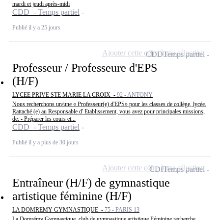
mardi et jeudi après-midi
CDD - Temps partiel
Publié il y a 25 jours
Ajouter cette offre à ma sélection
CDD
Temps partiel
Professeur / Professeure d'EPS
(H/F)
LYCEE PRIVE STE MARIE LA CROIX -
92 - ANTONY
Nous recherchons un/une « Professeur(e) d'EPS» pour les classes de collège, lycée.
Rattaché (e) au Responsable d' Etablissement, vous avez pour principales missions,
de: - Préparer les cours et...
CDD - Temps partiel
Publié il y a plus de 30 jours
Ajouter cette offre à ma sélection
CDI
Temps partiel
Entraîneur (H/F) de gymnastique
artistique féminine (H/F)
LA DOMREMY GYMNASTIQUE -
75 - PARIS 13
La Domrémy Gymnastique, club de gymnastique artistique Féminine recherche