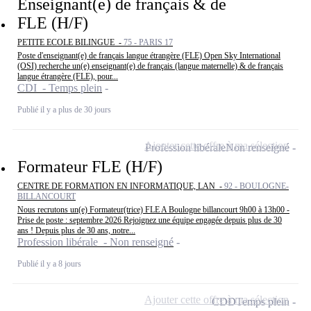
Enseignant(e) de français & de
FLE (H/F)
PETITE ECOLE BILINGUE -
75 - PARIS 17
Poste d'enseignant(e) de français langue étrangère (FLE) Open Sky International
(OSI) recherche un(e) enseignant(e) de français (langue maternelle) & de français
langue étrangère (FLE), pour...
CDI - Temps plein
Publié il y a plus de 30 jours
Ajouter cette offre à ma sélection
Profession libérale
Non renseigné
Formateur FLE (H/F)
CENTRE DE FORMATION EN INFORMATIQUE, LAN -
92 - BOULOGNE-
BILLANCOURT
Nous recrutons un(e) Formateur(trice) FLE A Boulogne billancourt 9h00 à 13h00 -
Prise de poste : septembre 2026 Rejoignez une équipe engagée depuis plus de 30
ans ! Depuis plus de 30 ans, notre...
Profession libérale - Non renseigné
Publié il y a 8 jours
Ajouter cette offre à ma sélection
CDD
Temps plein