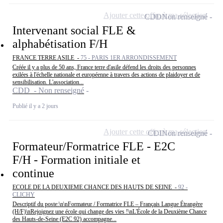
Ajouter cette offre à ma sélection
CDD
Non renseigné
Intervenant social FLE &
alphabétisation F/H
FRANCE TERRE ASILE -
75 - PARIS 1ER ARRONDISSEMENT
Créée il y a plus de 50 ans, France terre d'asile défend les droits des personnes
exilées à l'échelle nationale et européenne à travers des actions de plaidoyer et de
sensibilisation. L'association...
CDD - Non renseigné
Publié il y a 2 jours
Ajouter cette offre à ma sélection
CDI
Non renseigné
Formateur/Formatrice FLE - E2C
F/H - Formation initiale et
continue
ECOLE DE LA DEUXIEME CHANCE DES HAUTS DE SEINE -
92 -
CLICHY
Descriptif du poste:\n\nFormateur / Formatrice FLE – Français Langue Étrangère
(H/F)\nRejoignez une école qui change des vies !\nL'École de la Deuxième Chance
des Hauts-de-Seine (E2C 92) accompagne...