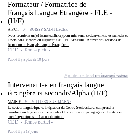
Formateur / Formatrice de
Français Langue Etrangère - FLE -
(H/F)
A.F.C.I -
94 - BOISSY-SAINT-LÉGER
Nous recrutons un(e) formateur(trice) pour intervenir exclusivement les samedis et
lundis dans le cadre du dispositif OFII FL. Missions : Animer des sessions de
formation en Français Langue Étrangère...
CDD - Temps plein
Publié il y a plus de 30 jours
Ajouter cette offre à ma sélection
CDD
Temps partiel
Intervenant-e en français langue
étrangère et seconde/Alpha (H/F)
MAIRIE -
94 - VILLIERS-SUR-MARNE
Le secteur linguistique et intégration du Centre Socioculturel comprend la
coordination linguistique territoriale et la coordination pédagogique des ateliers
sociolinguistiques : - La coordination...
CDD - Temps partiel
Publié il y a 18 jours