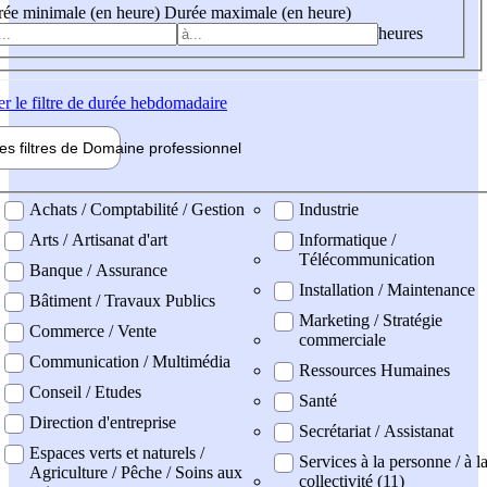
ée minimale (en heure)
Durée maximale (en heure)
heures
er
le filtre de durée hebdomadaire
les filtres de
Domaine pro
fessionnel
ne professionel
Achats / Comptabilité / Gestion
Industrie
Arts / Artisanat d'art
Informatique /
Télécommunication
Banque / Assurance
Installation / Maintenance
Bâtiment / Travaux Publics
Marketing / Stratégie
Commerce / Vente
commerciale
Communication / Multimédia
Ressources Humaines
Conseil / Etudes
Santé
Direction d'entreprise
Secrétariat / Assistanat
Espaces verts et naturels /
Services à la personne / à l
Agriculture / Pêche / Soins aux
collectivité (11)