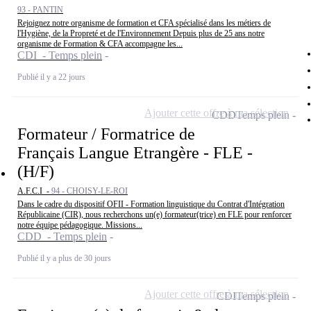
93 - PANTIN
Rejoignez notre organisme de formation et CFA spécialisé dans les métiers de
l'Hygiène, de la Propreté et de l'Environnement Depuis plus de 25 ans notre
organisme de Formation & CFA accompagne les...
CDI - Temps plein
Publié il y a 22 jours
Ajouter cette offre à ma sélection
CDD
Temps plein
Formateur / Formatrice de
Français Langue Etrangère - FLE -
(H/F)
A.F.C.I -
94 - CHOISY-LE-ROI
Dans le cadre du dispositif OFII - Formation linguistique du Contrat d'Intégration
Républicaine (CIR), nous recherchons un(e) formateur(trice) en FLE pour renforcer
notre équipe pédagogique. Missions...
CDD - Temps plein
Publié il y a plus de 30 jours
Ajouter cette offre à ma sélection
CDI
Temps plein