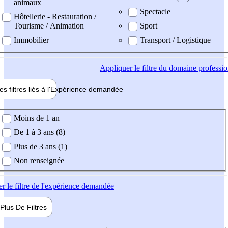
animaux
Spectacle
Hôtellerie - Restauration /
Tourisme / Animation
Sport
Immobilier
Transport / Logistique
Appliquer
le filtre du domaine professi
es filtres liés à l'
Expérience
demandée
ience demandée
Moins de 1 an
De 1 à 3 ans (8)
Plus de 3 ans (1)
Non renseignée
er
le filtre de l'expérience demandée
Plus De
Filtres