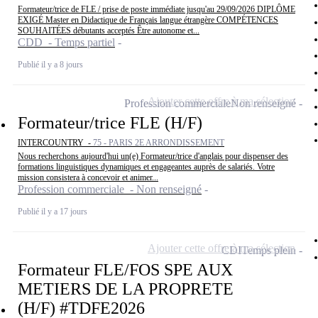
Formateur/trice de FLE / prise de poste immédiate jusqu'au 29/09/2026 DIPLÔME
EXIGÉ Master en Didactique de Français langue étrangère COMPÉTENCES
SOUHAITÉES débutants acceptés Être autonome et...
CDD - Temps partiel
Publié il y a 8 jours
Ajouter cette offre à ma sélection
Profession commerciale
Non renseigné
Formateur/trice FLE (H/F)
INTERCOUNTRY -
75 - PARIS 2E ARRONDISSEMENT
Nous recherchons aujourd'hui un(e) Formateur/trice d'anglais pour dispenser des
formations linguistiques dynamiques et engageantes auprès de salariés. Votre
mission consistera à concevoir et animer...
Profession commerciale - Non renseigné
Publié il y a 17 jours
Ajouter cette offre à ma sélection
CDI
Temps plein
Formateur FLE/FOS SPE AUX
METIERS DE LA PROPRETE
(H/F) #TDFE2026