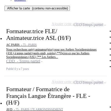
Afficher la carte
(contenu non-accessible)
Ajouter cette offre à ma sélection
CDD
Temps partiel
Formateur.trice FLE/
Animateur.trice ASL (H/F)
AC PARIS -
75 - PARIS
Nous recherchons un(e) animateur(trice) pour nos Ateliers Sociolinguistiques
(ASL) à temps partiel (après-midi, soirées) **Qu'est-ce que les Ateliers
Sociolinguistiques (ASL) ?** Les Ateliers...
CDD - Temps partiel
Publié il y a 7 jours
Ajouter cette offre à ma sélection
CDD
Temps partiel
Formateur / Formatrice de
Français Langue Étrangère - FLE -
(H/F)
AVD -
75 - PARIS 17E ARRONDISSEMENT