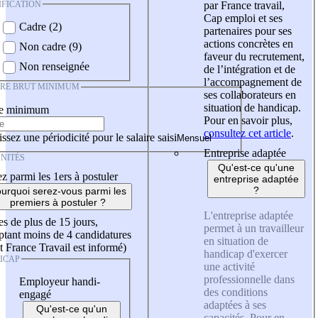
IFICATION
par France travail,
Cap emploi et ses
Cadre (2)
partenaires pour ses
actions concrètes en
Non cadre (9)
faveur du recrutement,
Non renseignée
de l’intégration et de
l’accompagnement de
IRE BRUT MINIMUM
ses collaborateurs en
situation de handicap.
re minimum
Pour en savoir plus,
consultez cet article
.
ssez une périodicité pour le salaire saisi
Entreprise adaptée
NITÉS
Qu'est-ce qu'une
z parmi les 1ers à postuler
entreprise adaptée
?
urquoi serez-vous parmi les
premiers à postuler ?
L'entreprise adaptée
es de plus de 15 jours,
permet à un travailleur
tant moins de 4 candidatures
en situation de
t France Travail est informé)
handicap d'exercer
ICAP
une activité
professionnelle dans
Employeur handi-
des conditions
engagé
adaptées à ses
Qu'est-ce qu'un
capacités. Pour en