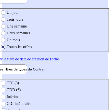
e création de l'offre
Un jour
Trois jours
Une semaine
Deux semaines
Un mois
Toutes les offres
er
le filtre de date de création de l'offre
les filtres de types de
Contrat
de contrat
CDI (3)
CDD (6)
Intérim
CDI Intérimaire