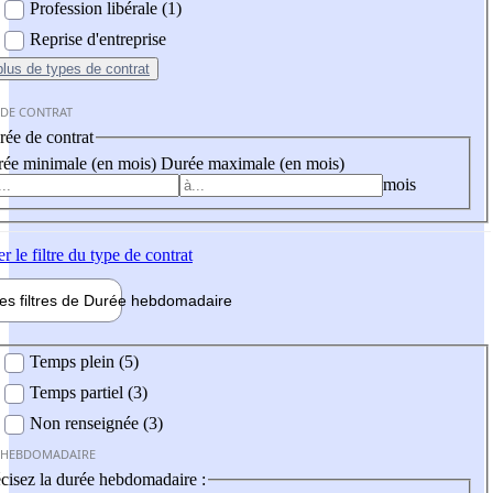
Profession libérale (1)
Reprise d'entreprise
plus
de types de contrat
 DE CONTRAT
ée de contrat
ée minimale (en mois)
Durée maximale (en mois)
mois
er
le filtre du type de contrat
les filtres de
Durée hebdo
madaire
 hebdomadaire
Temps plein (5)
Temps partiel (3)
Non renseignée (3)
 HEBDOMADAIRE
cisez la durée hebdomadaire :