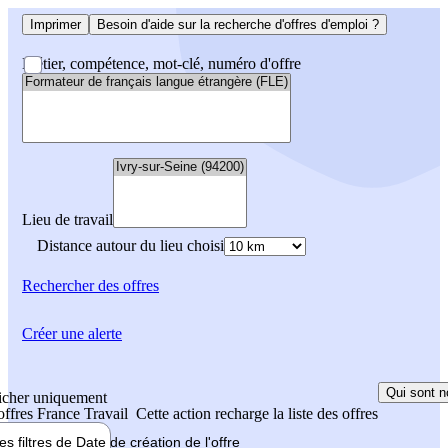
Imprimer
Besoin d'aide sur la recherche d'offres d'emploi ?
Métier, compétence, mot-clé, numéro d'offre
Lieu de travail
Distance autour du lieu choisi
Rechercher
des offres
Créer une alerte
Qui sont n
icher uniquement
 offres France Travail
Cette action recharge la liste des offres
les filtres de
Date de création
de l'offre