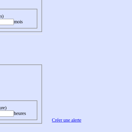
s)
mois
ure)
heures
Créer une alerte