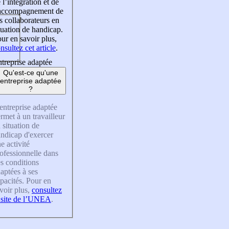
 l’intégration et de
’accompagnement de
s collaborateurs en
tuation de handicap.
ur en savoir plus,
nsultez cet article
.
treprise adaptée
Qu'est-ce qu'une
entreprise adaptée
?
entreprise adaptée
rmet à un travailleur
 situation de
ndicap d'exercer
e activité
ofessionnelle dans
s conditions
aptées à ses
pacités. Pour en
voir plus,
consultez
 site de l’UNEA
.