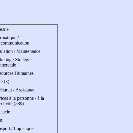
strie
rmatique /
écommunication
allation / Maintenance
eting / Stratégie
merciale
sources Humaines
é (3)
étariat / Assistanat
ices à la personne / à la
ectivité (289)
ctacle
rt
sport / Logistique