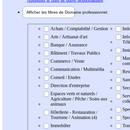
Appliquer
le filtre de durée hebdomadaire
Afficher les filtres de
Domaine pro
fessionnel
Domaine professionel
Achats / Comptabilité / Gestion
Indu
Arts / Artisanat d'art
Info
Tél
Banque / Assurance
Inst
Bâtiment / Travaux Publics
Mark
Commerce / Vente
com
Communication / Multimédia
Res
Conseil / Etudes
Sant
Direction d'entreprise
Secr
Espaces verts et naturels /
Serv
Agriculture / Pêche / Soins aux
coll
animaux
Spe
Hôtellerie - Restauration /
Tourisme / Animation (4)
Spo
Immobilier
Tran