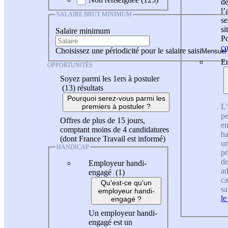
de
l
SALAIRE BRUT MINIMUM
se
si
Salaire minimum
Po
co
Choisissez une périodicité pour le salaire saisi
En
OPPORTUNITÉS
Soyez parmi les 1ers à postuler
(13)
résultats
Pourquoi serez-vous parmi les
L'
premiers à postuler ?
pe
Offres de plus de 15 jours,
en
comptant moins de 4 candidatures
ha
(dont France Travail est informé)
un
HANDICAP
pr
de
Employeur handi-
ad
engagé (1)
ca
Qu'est-ce qu'un
sa
employeur handi-
le
engagé ?
Un employeur handi-
engagé est un