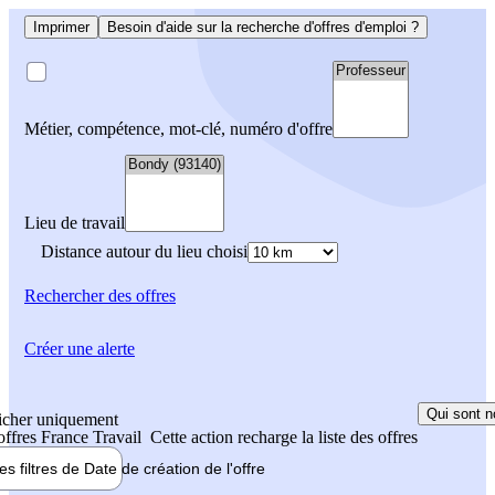
Imprimer
Besoin d'aide sur la recherche d'offres d'emploi ?
Métier, compétence, mot-clé, numéro d'offre
Lieu de travail
Distance autour du lieu choisi
Rechercher
des offres
Créer une alerte
Qui sont n
icher uniquement
 offres France Travail
Cette action recharge la liste des offres
les filtres de
Date de création
de l'offre