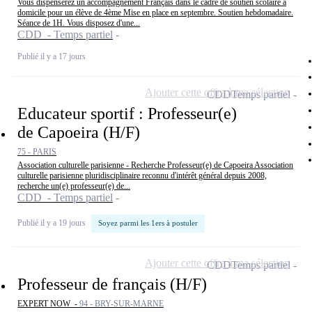
Vous dispenserez un accompagnement Français dans le cadre de soutien scolaire à
domicile pour un élève de 4ème Mise en place en septembre. Soutien hebdomadaire.
Séance de 1H. Vous disposez d'une...
CDD - Temps partiel
Publié il y a 17 jours
Ajouter cette offre à ma sélection
CDD
Temps partiel
Educateur sportif : Professeur(e)
de Capoeira (H/F)
75 - PARIS
Association culturelle parisienne - Recherche Professeur(e) de Capoeira Association
culturelle parisienne pluridisciplinaire reconnu d'intérêt général depuis 2008,
recherche un(e) professeur(e) de...
CDD - Temps partiel
Publié il y a 19 jours
Soyez parmi les 1ers à postuler
Ajouter cette offre à ma sélection
CDD
Temps partiel
Professeur de français (H/F)
EXPERT NOW -
94 - BRY-SUR-MARNE