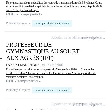
Rejoignez fasiladom, spécialiste des cours de musique à domicile ! Evidence Cours
est une société mandataire spécialisée dans les services à la personne. Depuis 2006,
sous l'enseigne fasiladom,...
CDD - Temps partiel
Publié il y a 24 jours
Soyez parmi les 1ers à postuler
Ajouter cette offre à ma sélection
CDI
Temps partiel
PROFESSEUR DE
GYMNASTIQUE AU SOL ET
AUX AGRÈS (H/F)
LA SAINT MANDEENNE -
94 - ST MANDE
Poste à temps partiel à pourvoir à partir du 7 septembre 2026 : - 3 heures les
vendredis 17h à 20h et/ou - 3 heures les lundis de 17h à 20h hors périodes de
vacances scolaires, 35 semaines...
CDI - Temps partiel
Publié il y a 29 jours
Soyez parmi les 1ers à postuler
Ajouter cette offre à ma sélection
CDD
Temps partiel