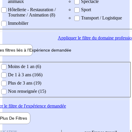
animaux
Spectacle
Hôtellerie - Restauration /
Sport
Tourisme / Animation (8)
Transport / Logistique
Immobilier
Appliquer
le filtre du domaine professi
es filtres liés à l'
Expérience
demandée
ience demandée
Moins de 1 an (6)
De 1 à 3 ans (166)
Plus de 3 ans (19)
Non renseignée (15)
er
le filtre de l'expérience demandée
Plus De
Filtres