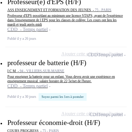
Professeur(e) d'EPS (H/F)
ASS ENSEIGNEMENT ET FORMATION DES JEUNES -
75 - PARIS
Professeur d'EPS possédant au minimum une licence STAPS, ayant de l'expérience
dans l'enseignement de l EPS pour les classes de collège. Les cours ont lieu les
mardi et jeudi après-midi
CDD - Temps partiel
Publié il y a 26 jours
Ajouter cette offre à ma sélection
CDD
Temps partiel
professeur de batterie (H/F)
I C M -
94 - VILLIERS-SUR-MARNE
Pour enseigner la batterie pour un enfant. Vous devez avoir une expérience en
enseignement musical. salaire horaire de 22,5e/net de l'heure.
CDD - Temps partiel
Publié il y a 30 jours
Soyez parmi les 1ers à postuler
Ajouter cette offre à ma sélection
CDI
Temps partiel
Professeur économie-droit (H/F)
COURS PROGRESS -
75 - PARIS