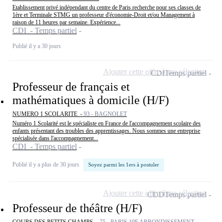
Etablissement privé indépendant du centre de Paris recherche pour ses classes de
1ère et Terminale STMG un professeur d'économie-Droit et/ou Management à
raison de 11 heures par semaine. Expérience...
CDI - Temps partiel
Publié il y a 30 jours
Ajouter cette offre à ma sélection
CDI
Temps partiel
Professeur de français et
mathématiques à domicile (H/F)
NUMERO 1 SCOLARITE -
93 - BAGNOLET
Numéro 1 Scolarité est le spécialiste en France de l'accompagnement scolaire des
enfants présentant des troubles des apprentissages. Nous sommes une entreprise
spécialisée dans l'accompagnement...
CDI - Temps partiel
Publié il y a plus de 30 jours
Soyez parmi les 1ers à postuler
Ajouter cette offre à ma sélection
CDD
Temps partiel
Professeur de théâtre (H/F)
COURS DES PETITS CHAMPS -
75 - PARIS 19E ARRONDISSEMENT