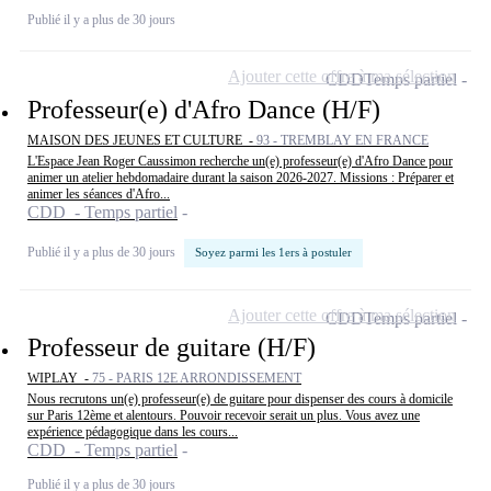
Publié il y a plus de 30 jours
Ajouter cette offre à ma sélection
CDD
Temps partiel
Professeur(e) d'Afro Dance (H/F)
MAISON DES JEUNES ET CULTURE -
93 - TREMBLAY EN FRANCE
L'Espace Jean Roger Caussimon recherche un(e) professeur(e) d'Afro Dance pour
animer un atelier hebdomadaire durant la saison 2026-2027. Missions : Préparer et
animer les séances d'Afro...
CDD - Temps partiel
Publié il y a plus de 30 jours
Soyez parmi les 1ers à postuler
Ajouter cette offre à ma sélection
CDD
Temps partiel
Professeur de guitare (H/F)
WIPLAY -
75 - PARIS 12E ARRONDISSEMENT
Nous recrutons un(e) professeur(e) de guitare pour dispenser des cours à domicile
sur Paris 12ème et alentours. Pouvoir recevoir serait un plus. Vous avez une
expérience pédagogique dans les cours...
CDD - Temps partiel
Publié il y a plus de 30 jours