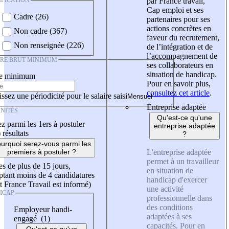
IFICATION
par France travail,
Cap emploi et ses
Cadre (26)
partenaires pour ses
actions concrètes en
Non cadre (367)
faveur du recrutement,
Non renseignée (226)
de l’intégration et de
l’accompagnement de
IRE BRUT MINIMUM
ses collaborateurs en
situation de handicap.
re minimum
Pour en savoir plus,
consultez cet article
.
ssez une périodicité pour le salaire saisi
Entreprise adaptée
NITÉS
Qu'est-ce qu'une
z parmi les 1ers à postuler
entreprise adaptée
)
résultats
?
urquoi serez-vous parmi les
L'entreprise adaptée
premiers à postuler ?
permet à un travailleur
es de plus de 15 jours,
en situation de
tant moins de 4 candidatures
handicap d'exercer
t France Travail est informé)
une activité
ICAP
professionnelle dans
des conditions
Employeur handi-
adaptées à ses
engagé (1)
capacités. Pour en
Qu'est-ce qu'un