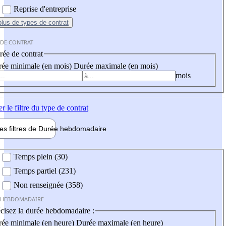
Reprise d'entreprise
plus
de types de contrat
 DE CONTRAT
ée de contrat
ée minimale (en mois)
Durée maximale (en mois)
mois
er
le filtre du type de contrat
les filtres de
Durée hebdo
madaire
 hebdomadaire
Temps plein (30)
Temps partiel (231)
Non renseignée (358)
 HEBDOMADAIRE
cisez la durée hebdomadaire :
ée minimale (en heure)
Durée maximale (en heure)