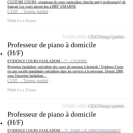
CULTURE COURS, organisme de cours particuliers cherche un(e) professeur(e) de
français Les cours auront lieu à BRY S/MARNE
CDD - Temps partiel
Publié il y a 19 jours
Ajouter cette offre à ma sélection
CDD
Temps partiel
Professeur de piano à domicile
(H/F)
EVIDENCE COURS FASILADOM -
77 - COURTRY
Rejoignez fasiladom, spécialiste des cours de musique à domicile ! Evidence Cours
est une société mandataire spécialisée dans les services à la personne. Depuis 2006,
sous l'enseigne fasiladom,...
CDD - Temps partiel
Publié il y a 23 jours
Ajouter cette offre à ma sélection
CDD
Temps partiel
Professeur de piano à domicile
(H/F)
EVIDENCE COURS FASILADOM -
75 - PARIS 11E ARRONDISSEMENT