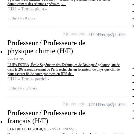
dominicaux et des réunions spéciales ; -...
CDI - Temps plein
Publié il y a 9 jours
Ajouter cette offre à ma sélection
CDI
Temps partiel
Professeur / Professeure de
physique chimie (H/F)
75 - PARIS
L'UFA ESTBA, École Supérieure des Techniques de Biologie Appliquée, située
dans le 20e arrondissement de Paris recherche un formateur de physique chimie
pour assurer 8h de cours par mois en BTS de...
CDI - Temps partiel
Publié il y a 12 jours
Ajouter cette offre à ma sélection
CDD
Temps partiel
Professeur / Professeure de
français (H/F)
CENTRE PEDAGOGIQUE -
95 - GONESSE