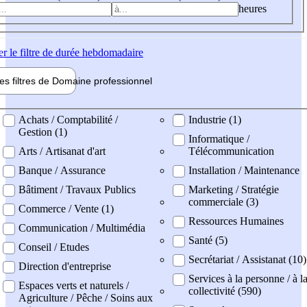
heures
er
le filtre de durée hebdomadaire
les filtres de
Domaine pro
fessionnel
ne professionel
Achats / Comptabilité /
Industrie (1)
Gestion (1)
Informatique /
Arts / Artisanat d'art
Télécommunication
Banque / Assurance
Installation / Maintenance
Bâtiment / Travaux Publics
Marketing / Stratégie
commerciale (3)
Commerce / Vente (1)
Ressources Humaines
Communication / Multimédia
Santé (5)
Conseil / Etudes
Secrétariat / Assistanat (10)
Direction d'entreprise
Services à la personne / à l
Espaces verts et naturels /
collectivité (590)
Agriculture / Pêche / Soins aux