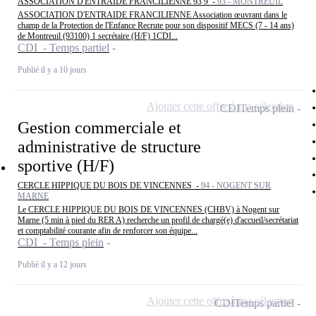
ASSOCIATION D'ENTRAIDE FRANCILIENNE 93 9 -
93 - MONTREUIL
ASSOCIATION D'ENTRAIDE FRANCILIENNE Association œuvrant dans le
champ de la Protection de l'Enfance Recrute pour son dispositif MECS (7 - 14 ans)
de Montreuil (93100) 1 secrétaire (H/F) 1CDI...
CDI - Temps partiel
Publié il y a 10 jours
Ajouter cette offre à ma sélection
CDI
Temps plein
Gestion commerciale et
administrative de structure
sportive (H/F)
CERCLE HIPPIQUE DU BOIS DE VINCENNES -
94 - NOGENT SUR
MARNE
Le CERCLE HIPPIQUE DU BOIS DE VINCENNES (CHBV) à Nogent sur
Marne (5 min à pied du RER A) recherche un profil de chargé(e) d'accueil/secrétariat
et comptabilité courante afin de renforcer son équipe...
CDI - Temps plein
Publié il y a 12 jours
Ajouter cette offre à ma sélection
CDI
Temps partiel