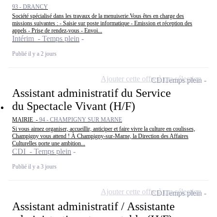
93 - DRANCY
Société spécialisé dans les travaux de la menuiserie.Vous êtes en charge des
missions suivantes : - Saisie sur poste informatique - Emission et réception des
appels - Prise de rendez-vous - Envoi...
Intérim - Temps plein
Publié il y a 2 jours
Ajouter cette offre à ma sélection
CDI
Temps plein
Assistant administratif du Service
du Spectacle Vivant (H/F)
MAIRIE -
94 - CHAMPIGNY SUR MARNE
Si vous aimez organiser, accueillir, anticiper et faire vivre la culture en coulisses,
Champigny vous attend ! À Champigny-sur-Marne, la Direction des Affaires
Culturelles porte une ambition...
CDI - Temps plein
Publié il y a 3 jours
Ajouter cette offre à ma sélection
CDI
Temps plein
Assistant administratif / Assistante