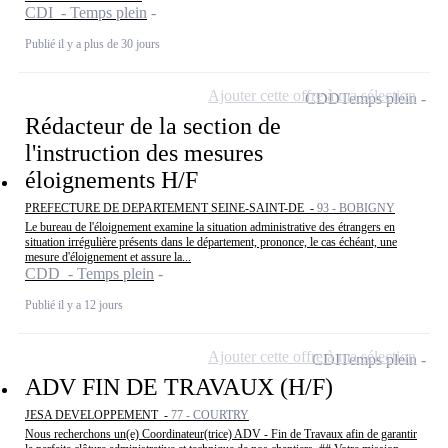
CDI - Temps plein
Publié il y a plus de 30 jours
Ajouter cette offre à ma sélection
CDD
Temps plein
Rédacteur de la section de
l'instruction des mesures
éloignements H/F
PREFECTURE DE DEPARTEMENT SEINE-SAINT-DE -
93 - BOBIGNY
Le bureau de l'éloignement examine la situation administrative des étrangers en
situation irrégulière présents dans le département, prononce, le cas échéant, une
mesure d'éloignement et assure la...
CDD - Temps plein
Publié il y a 12 jours
Ajouter cette offre à ma sélection
CDI
Temps plein
ADV FIN DE TRAVAUX (H/F)
JESA DEVELOPPEMENT -
77 - COURTRY
Nous recherchons un(e) Coordinateur(trice) ADV - Fin de Travaux afin de garantir