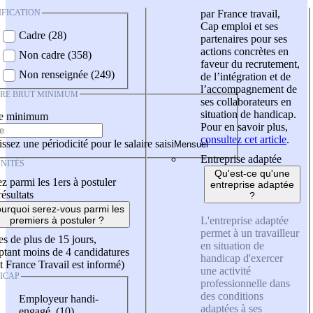
IFICATION
par France travail,
Cap emploi et ses
Cadre (28)
partenaires pour ses
actions concrètes en
Non cadre (358)
faveur du recrutement,
Non renseignée (249)
de l’intégration et de
l’accompagnement de
IRE BRUT MINIMUM
ses collaborateurs en
situation de handicap.
re minimum
Pour en savoir plus,
consultez cet article
.
ssez une périodicité pour le salaire saisi
Entreprise adaptée
NITÉS
Qu'est-ce qu'une
z parmi les 1ers à postuler
entreprise adaptée
résultats
?
urquoi serez-vous parmi les
L'entreprise adaptée
premiers à postuler ?
permet à un travailleur
es de plus de 15 jours,
en situation de
tant moins de 4 candidatures
handicap d'exercer
t France Travail est informé)
une activité
ICAP
professionnelle dans
des conditions
Employeur handi-
adaptées à ses
engagé (10)