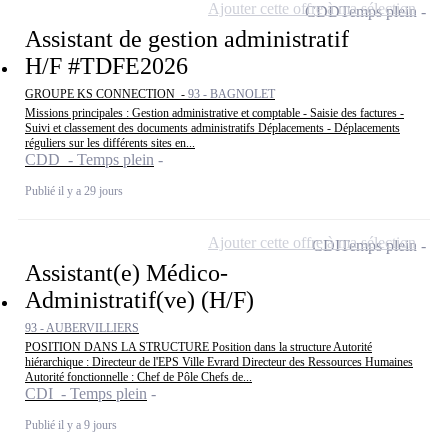
Ajouter cette offre à ma sélection
CDD
Temps plein
Assistant de gestion administratif
H/F #TDFE2026
GROUPE KS CONNECTION -
93 - BAGNOLET
Missions principales : Gestion administrative et comptable - Saisie des factures -
Suivi et classement des documents administratifs Déplacements - Déplacements
réguliers sur les différents sites en...
CDD - Temps plein
Publié il y a 29 jours
Ajouter cette offre à ma sélection
CDI
Temps plein
Assistant(e) Médico-
Administratif(ve) (H/F)
93 - AUBERVILLIERS
POSITION DANS LA STRUCTURE Position dans la structure Autorité
hiérarchique : Directeur de l'EPS Ville Evrard Directeur des Ressources Humaines
Autorité fonctionnelle : Chef de Pôle Chefs de...
CDI - Temps plein
Publié il y a 9 jours