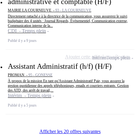
administrative et comptable (H/F)
MAIRIE LA COURNEUVE -
93 - LA COURNEUVE
Directement rattaché.e à la directrice de la communication, vous assurerez le suivi
budgétaire des 4 unités : Journal Regards, Événementiel, Communication externe,
Communication interne de la...
CDI - Temps plein
Publié il y a 9 jours
Ajouter cette offre à ma sélection
Intérim
Temps plein
Assistant Administratif (h/f) (H/F)
PROMAN -
95 - GONESSE
À propos de la mission En tant qu'Assistant Administratif Paie, vous assurez la
gestion quotidienne des appels téléphoniques, emails et courriers entrants. Gestion
des ATD, des arrêt de travail,...
Intérim - Temps plein
Publié il y a 5 jours
Afficher les 20 offres suivantes