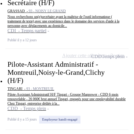
Secrétaire (H/F)
GRASSAD -
93 - NOISY LE GRAND
Nous recherchons un(e)secrétaire ayant la maîtrise de l'outil informatique (
traitement de texte),avec une expérience dans le domaine des services d'aide à la
personne,avec déplacements au domicile...
CDI - Temps partiel
Publié il y a 12 jours
Ajouter cette offre à ma sélection
CDD
Temps plein
Pilote-Assistant Administratif -
Montreuil,Noisy-le-Grand,Clichy
(H/F)
TINGARI -
93 - MONTREUIL
Pilote-Assistant Administratif H/F Tingari - Groupe Manpower - CDD 6 mois
renouvelable - 26 060€ brut annuel Tingari, engagés pour une employabilité durable
Chez Tingari, entreprise dédiée à la...
CDD - Temps plein
Publié il y a 15 jours
Employeur handi-engagé