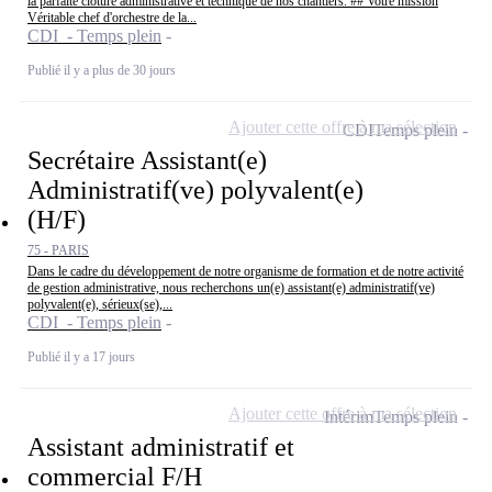
la parfaite clôture administrative et technique de nos chantiers. ## Votre mission
Véritable chef d'orchestre de la...
CDI - Temps plein
Publié il y a plus de 30 jours
Ajouter cette offre à ma sélection
CDI
Temps plein
Secrétaire Assistant(e)
Administratif(ve) polyvalent(e)
(H/F)
75 - PARIS
Dans le cadre du développement de notre organisme de formation et de notre activité
de gestion administrative, nous recherchons un(e) assistant(e) administratif(ve)
polyvalent(e), sérieux(se),...
CDI - Temps plein
Publié il y a 17 jours
Ajouter cette offre à ma sélection
Intérim
Temps plein
Assistant administratif et
commercial F/H