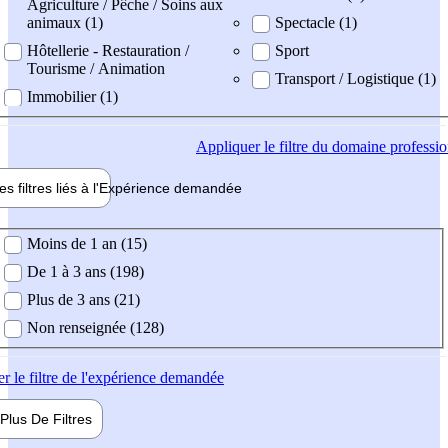
Agriculture / Pêche / Soins aux
animaux (1)
Spectacle (1)
Hôtellerie - Restauration /
Sport
Tourisme / Animation
Transport / Logistique (1)
Immobilier (1)
Appliquer
le filtre du domaine professi
es filtres liés à l'
Expérience
demandée
ience demandée
Moins de 1 an (15)
De 1 à 3 ans (198)
Plus de 3 ans (21)
Non renseignée (128)
er
le filtre de l'expérience demandée
Plus De
Filtres