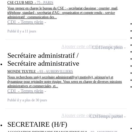
CSE CLUB MED -
75 - PARIS
Vous prenez en charge le bureau du CSE : - secrétariat classique : courrier, mail,
téléphone, standard - secrétariat d'AG : organisation et compte rendu - service
administratif : communication des...
CDI - Temps plein
Publié il y a 11 jours
Ajouter cette offre à ma sélection
CDI
Temps plein
Secrétaire administratif /
Secrétaire administrative
MONDE TEXTILE -
93 - AUBERVILLIERS
Nous recherchons un(e) secrétaire administratif(ve) motivé(e), sérieux(se) et
dynamique pour rejoindre notre équipe. Vous serez en charge de diverses missions
administratives et commerciales, et...
CDI - Temps plein
Publié il y a plus de 30 jours
Ajouter cette offre à ma sélection
CDI
Temps partiel
SECRETAIRE (H/F)