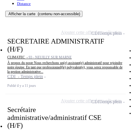
Distance
Afficher la carte
(contenu non-accessible)
Ajouter cette offre à ma sélection
CDI
Temps plein
SECRETAIRE ADMINISTRATIF
(H/F)
CLIMATEC -
93 - NEUILLY SUR MARNE
À propos du poste Nous recherchons un(e) assistant(e) administratif pour rejoindre
notre équipe. En tant que professionnel(le) polyvalent(e), vous serez responsable de
la gestion administrative...
CDI - Temps plein
Publié il y a 11 jours
Ajouter cette offre à ma sélection
CDI
Temps plein
Secrétaire
administrative/administratif CSE
(H/F)