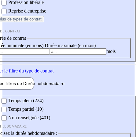
Profession libérale
Reprise d'entreprise
plus
de types de contrat
 DE CONTRAT
ée de contrat
ée minimale (en mois)
Durée maximale (en mois)
mois
er
le filtre du type de contrat
les filtres de
Durée hebdo
madaire
 hebdomadaire
Temps plein (224)
Temps partiel (10)
Non renseignée (401)
 HEBDOMADAIRE
cisez la durée hebdomadaire :