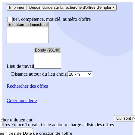
Imprimer
Besoin d'aide sur la recherche d'offres d'emploi ?
Métier, compétence, mot-clé, numéro d'offre
Lieu de travail
Distance autour du lieu choisi
Rechercher
des offres
Créer une alerte
Qui sont n
icher uniquement
 offres France Travail
Cette action recharge la liste des offres
les filtres de
Date de création
de l'offre