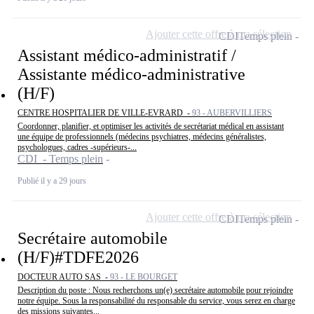
Ajouter cette offre à ma sélection
CDI
Temps plein
Assistant médico-administratif /
Assistante médico-administrative
(H/F)
CENTRE HOSPITALIER DE VILLE-EVRARD -
93 - AUBERVILLIERS
Coordonner, planifier, et optimiser les activités de secrétariat médical en assistant
une équipe de professionnels (médecins psychiatres, médecins généralistes,
psychologues, cadres -supérieurs-...
CDI - Temps plein
Publié il y a 29 jours
Ajouter cette offre à ma sélection
CDI
Temps plein
Secrétaire automobile
(H/F)#TDFE2026
DOCTEUR AUTO SAS -
93 - LE BOURGET
Description du poste : Nous recherchons un(e) secrétaire automobile pour rejoindre
notre équipe. Sous la responsabilité du responsable du service, vous serez en charge
des missions suivantes...