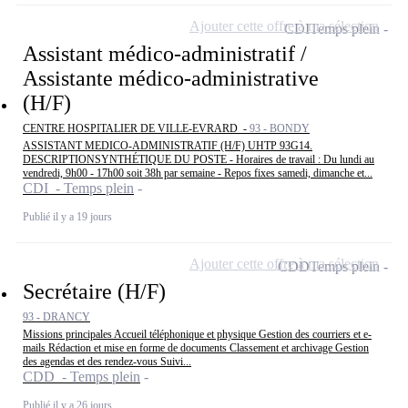
Ajouter cette offre à ma sélection
CDI
Temps plein
Assistant médico-administratif /
Assistante médico-administrative
(H/F)
CENTRE HOSPITALIER DE VILLE-EVRARD -
93 - BONDY
ASSISTANT MEDICO-ADMINISTRATIF (H/F) UHTP 93G14.
DESCRIPTIONSYNTHÉTIQUE DU POSTE - Horaires de travail : Du lundi au
vendredi, 9h00 - 17h00 soit 38h par semaine - Repos fixes samedi, dimanche et...
CDI - Temps plein
Publié il y a 19 jours
Ajouter cette offre à ma sélection
CDD
Temps plein
Secrétaire (H/F)
93 - DRANCY
Missions principales Accueil téléphonique et physique Gestion des courriers et e-
mails Rédaction et mise en forme de documents Classement et archivage Gestion
des agendas et des rendez-vous Suivi...
CDD - Temps plein
Publié il y a 26 jours