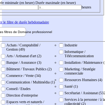
ée minimale (en heure)
Durée maximale (en heure)
heures
er
le filtre de durée hebdomadaire
les filtres de
Domaine pro
fessionnel
ne professionel
Achats / Comptabilité /
Industrie
Gestion (49)
Informatique /
Arts / Artisanat d'art (2)
Télécommunication
Banque / Assurance (3)
Installation / Maintenance (
Bâtiment / Travaux Publics (2)
Marketing / Stratégie
commerciale
Commerce / Vente (34)
Ressources Humaines (4)
Communication / Multimédia (1)
Santé (1)
Conseil / Etudes
Secrétariat / Assistanat (53
Direction d'entreprise
Services à la personne / à l
Espaces verts et naturels /
collectivité (2)