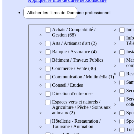
Appliquer
le filtre de durée hebdomadaire
Afficher les filtres de
Domaine pro
fessionnel
Domaine professionel
Achats / Comptabilité /
Indu
Gestion (68)
Info
Arts / Artisanat d'art (2)
Tél
Banque / Assurance (4)
Inst
Bâtiment / Travaux Publics
Mark
com
Commerce / Vente (36)
Res
Communication / Multimédia (1)
Sant
Conseil / Etudes
Secr
Direction d'entreprise
Serv
Espaces verts et naturels /
coll
Agriculture / Pêche / Soins aux
animaux (2)
Spe
Hôtellerie - Restauration /
Spo
Tourisme / Animation
Tran