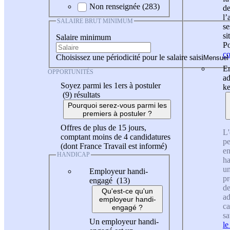
Non renseignée (283)
de
l
SALAIRE BRUT MINIMUM
se
si
Salaire minimum
Po
co
Choisissez une périodicité pour le salaire saisi
En
OPPORTUNITÉS
ad
Soyez parmi les 1ers à postuler
ke
(9)
résultats
Pourquoi serez-vous parmi les
premiers à postuler ?
Offres de plus de 15 jours,
L'
comptant moins de 4 candidatures
pe
(dont France Travail est informé)
en
HANDICAP
ha
un
Employeur handi-
pr
engagé (13)
de
Qu'est-ce qu'un
ad
employeur handi-
ca
engagé ?
sa
Un employeur handi-
le