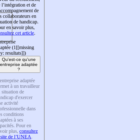
 l’intégration et de
’accompagnement de
s collaborateurs en
tuation de handicap.
ur en savoir plus,
nsultez cet article
.
treprise
aptée (1
[[missing
y: resultats]]
)
Qu'est-ce qu'une
entreprise adaptée
?
entreprise adaptée
rmet à un travailleur
 situation de
ndicap d'exercer
e activité
ofessionnelle dans
s conditions
aptées à ses
pacités. Pour en
voir plus,
consultez
 site de l’UNEA
.