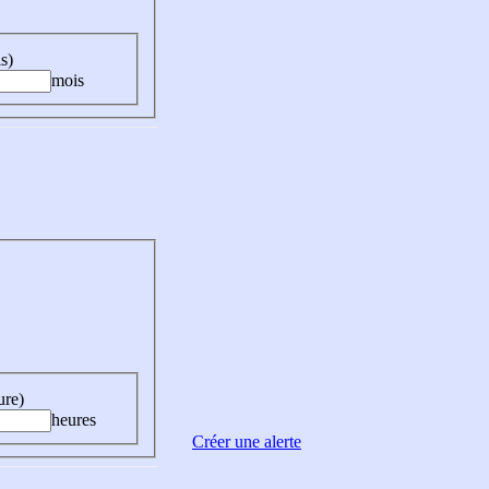
s)
mois
ure)
heures
Créer une alerte