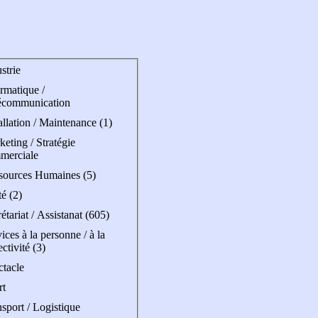
strie
rmatique /
écommunication
allation / Maintenance (1)
eting / Stratégie
merciale
sources Humaines (5)
é (2)
étariat / Assistanat (605)
ices à la personne / à la
ectivité (3)
ctacle
rt
sport / Logistique