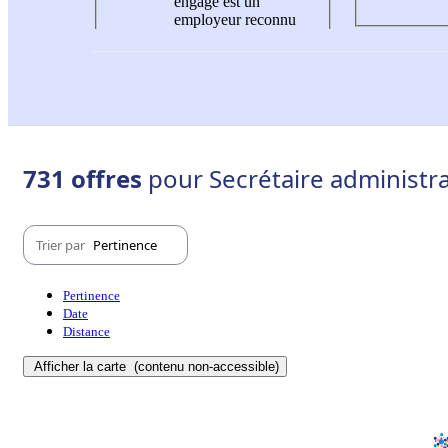
engagé est un
employeur reconnu
731 offres
pour Secrétaire administrat
Trier par
Pertinence
Pertinence
Date
Distance
Afficher la carte
(contenu non-accessible)