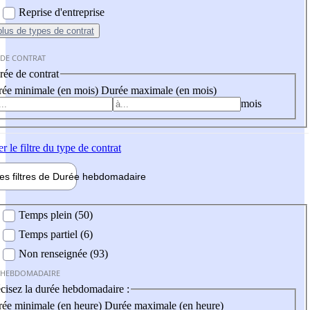
Reprise d'entreprise
plus
de types de contrat
 DE CONTRAT
ée de contrat
ée minimale (en mois)
Durée maximale (en mois)
mois
er
le filtre du type de contrat
les filtres de
Durée hebdo
madaire
 hebdomadaire
Temps plein (50)
Temps partiel (6)
Non renseignée (93)
 HEBDOMADAIRE
cisez la durée hebdomadaire :
ée minimale (en heure)
Durée maximale (en heure)