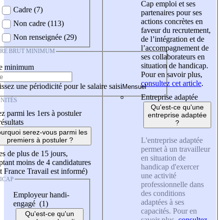
Cap emploi et ses
Cadre (7)
partenaires pour ses
actions concrètes en
Non cadre (113)
faveur du recrutement,
Non renseignée (29)
de l’intégration et de
l’accompagnement de
IRE BRUT MINIMUM
ses collaborateurs en
situation de handicap.
re minimum
Pour en savoir plus,
consultez cet article
.
ssez une périodicité pour le salaire saisi
Entreprise adaptée
NITÉS
Qu'est-ce qu'une
z parmi les 1ers à postuler
entreprise adaptée
résultats
?
urquoi serez-vous parmi les
L'entreprise adaptée
premiers à postuler ?
permet à un travailleur
es de plus de 15 jours,
en situation de
tant moins de 4 candidatures
handicap d'exercer
t France Travail est informé)
une activité
ICAP
professionnelle dans
des conditions
Employeur handi-
adaptées à ses
engagé (1)
capacités. Pour en
Qu'est-ce qu'un
savoir plus,
consultez