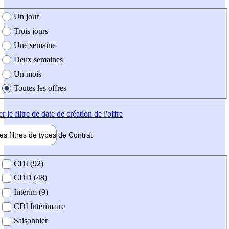
e création de l'offre
Un jour
Trois jours
Une semaine
Deux semaines
Un mois
Toutes les offres
er
le filtre de date de création de l'offre
les filtres de types de
Contrat
de contrat
CDI (92)
CDD (48)
Intérim (9)
CDI Intérimaire
Saisonnier