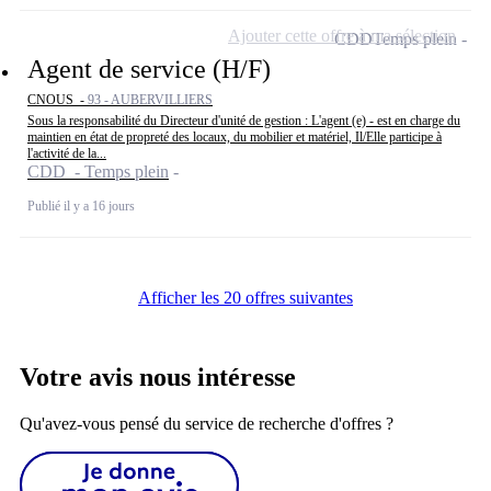
Ajouter cette offre à ma sélection
CDD
Temps plein
Agent de service (H/F)
CNOUS -
93 - AUBERVILLIERS
Sous la responsabilité du Directeur d'unité de gestion : L'agent (e) - est en charge du
maintien en état de propreté des locaux, du mobilier et matériel, Il/Elle participe à
l'activité de la...
CDD - Temps plein
Publié il y a 16 jours
Afficher les 20 offres suivantes
Votre avis nous intéresse
Qu'avez-vous pensé du service de recherche d'offres ?