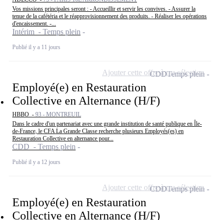
Vos missions principales seront : - Accueillir et servir les convives. - Assurer la
tenue de la cafétéria et le réapprovisionnement des produits. - Réaliser les opérations
d'encaissement. -...
Intérim - Temps plein
Publié il y a 11 jours
Ajouter cette offre à ma sélection
CDD
Temps plein
Employé(e) en Restauration
Collective en Alternance (H/F)
HBBO -
93 - MONTREUIL
Dans le cadre d'un partenariat avec une grande institution de santé publique en Île-
de-France, le CFA La Grande Classe recherche plusieurs Employés(es) en
Restauration Collective en alternance pour...
CDD - Temps plein
Publié il y a 12 jours
Ajouter cette offre à ma sélection
CDD
Temps plein
Employé(e) en Restauration
Collective en Alternance (H/F)