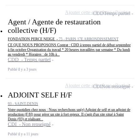
Ajouter cette offre à ma sélection
CDD
Temps partiel
Agent / Agente de restauration
collective (H/F)
FONDATION PERCE NEIGE -
75 - PARIS 17E ARRONDISSEMENT
CE QUE NOUS PROPOSONS Contrat : CDD à temps partiel de début septembre
à fin octobre Organisation du travail * 20 heures travaillées par semaine * Du lundi
au vendredi * Horaires : de 10h à...
CDD - Temps partiel
Publié il y a 3 jours
Ajouter cette offre à ma sélection
CDI
Non renseigné
ADJOINT SELF H/F
93 - SAINT-DENIS
Votre quotidien chez nous : Nous recherchons un(e) Adjoint de self et un adjoint de
production (F/H) pour gérer un site à fort enjeux. Il s'agit d'un site situé à Saint
Denis (93) et réalisant...
CDI - Non renseigné
Publié il y a 11 jours