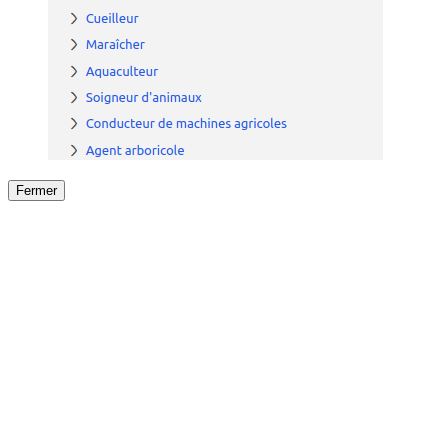
Fermer
Fermer
le détail de l'offre
/
Offre
sur
Offre précéden