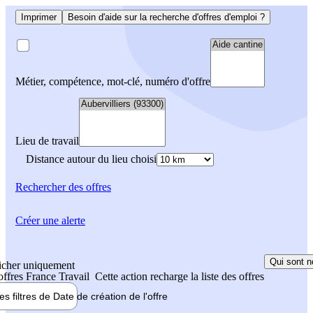
Imprimer
Besoin d'aide sur la recherche d'offres d'emploi ?
Métier, compétence, mot-clé, numéro d'offre
Lieu de travail
Distance autour du lieu choisi
Rechercher
des offres
Créer une alerte
Qui sont n
icher uniquement
 offres France Travail
Cette action recharge la liste des offres
les filtres de
Date de création
de l'offre