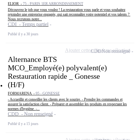
ELIOR -
75 - PARIS 1ER ARRONDISSEMENT
Découvrez le job que vous voulez ! La restauration vous parle et vous souhaitez
rejoindre une entreprise engagée, qui sait reconnaître votre potentiel et vos talents ?
Nous recrutons notre...
CDI - Temps partiel
Publié il y a 30 jours
Ajouter cette offre à ma sélection
CDD
Non renseigné
Alternance BTS
MCO_Employé(e) polyvalent(e)
Restauration rapide _ Gonesse
(H/F)
FORMARENA -
95 - GONESSE
- Accueillir et conseiller les clients avec le sourire. - Prendre les commandes et
assurer la satisfaction client. - Préparer et assembler les produits en respectant les
normes d'hygiène. -...
CDD - Non renseigné
Publié il y a 15 jours
Ajouter cette offre à ma sélection