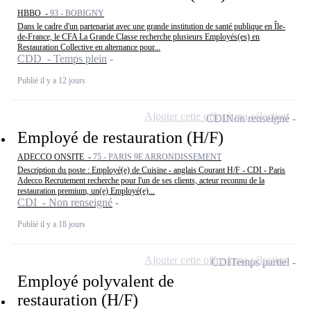
HBBO -
93 - BOBIGNY
Dans le cadre d'un partenariat avec une grande institution de santé publique en Île-
de-France, le CFA La Grande Classe recherche plusieurs Employés(es) en
Restauration Collective en alternance pour...
CDD - Temps plein
Publié il y a 12 jours
Ajouter cette offre à ma sélection
CDI
Non renseigné
Employé de restauration (H/F)
ADECCO ONSITE -
75 - PARIS 9E ARRONDISSEMENT
Description du poste : Employé(e) de Cuisine - anglais Courant H/F - CDI - Paris
Adecco Recrutement recherche pour l'un de ses clients, acteur reconnu de la
restauration premium, un(e) Employé(e)...
CDI - Non renseigné
Publié il y a 18 jours
Ajouter cette offre à ma sélection
CDI
Temps partiel
Employé polyvalent de
restauration (H/F)