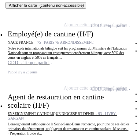
Afficher la carte
(contenu non-accessible)
Ajouter cette offre à ma sélection
CDD
Temps partiel
Employé(e) de cantine (H/F)
NACE FRANCE -
75 - PARIS 7E ARRONDISSEMENT
Notre école internationale bilingue suit les programmes du Ministère de l'Education
Nationale tout en proposant un enseignement entièrement bilingue, avec 50% des
cours en anglais et 50% en français....
CDD - Temps partiel
Publié il y a 23 jours
Ajouter cette offre à ma sélection
CDD
Temps partiel
Agent de restauration en cantine
scolaire (H/F)
ENSEIGNEMENT CATHOLIQUE DIOCESE ST DENIS -
93 - LIVRY-
GARGAN
L'enseignement catholique de la Seine-Saint-Denis recherche, pour une de ses écoles
primaires du département, un(e) agent de restauration en cantine scolaire. Missions :
- Préparation froide et...