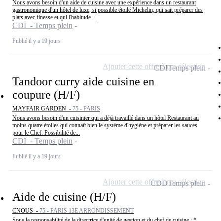
Nous avons besoin d'un aide de cuisine avec une expérience dans un restaurant
gastronomique d'un hôtel de luxe, si possible étoilé Michelin, qui sait préparer des
plats avec finesse et qui l'habitude...
CDI - Temps plein
Publié il y a 19 jours
Ajouter cette offre à ma sélection
CDI
Temps plein
Tandoor curry aide cuisine en
coupure (H/F)
MAYFAIR GARDEN -
75 - PARIS
Nous avons besoin d'un cuisinier qui a déjà travaillé dans un hôtel Restaurant au
moins quatre étoiles qui connaît bien le système d'hygiène et préparer les sauces
pour le Chef. Possibilité de...
CDI - Temps plein
Publié il y a 19 jours
Ajouter cette offre à ma sélection
CDD
Temps plein
Aide de cuisine (H/F)
CNOUS -
75 - PARIS 13E ARRONDISSEMENT
Sous la responsabilité de la directrice d'unité de gestion et du chef de cuisine : *