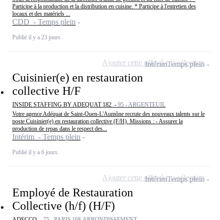
Participe à la production et la distribution en cuisine. * Participe à l'entretien des
locaux et des matériels ...
CDD - Temps plein
Publié il y a 23 jours
Ajouter cette offre à ma sélection
Intérim
Temps plein
Cuisinier(e) en restauration
collective H/F
INSIDE STAFFING BY ADEQUAT 182 -
95 - ARGENTEUIL
Votre agence Adéquat de Saint-Ouen-L'Aumône recrute des nouveaux talents sur le
poste Cuisinier(e) en restauration collective (F/H). Missions : - Assurer la
production de repas dans le respect des...
Intérim - Temps plein
Publié il y a 6 jours
Ajouter cette offre à ma sélection
Intérim
Temps plein
Employé de Restauration
Collective (h/f) (H/F)
ADECCO -
75 - PARIS 16E ARRONDISSEMENT