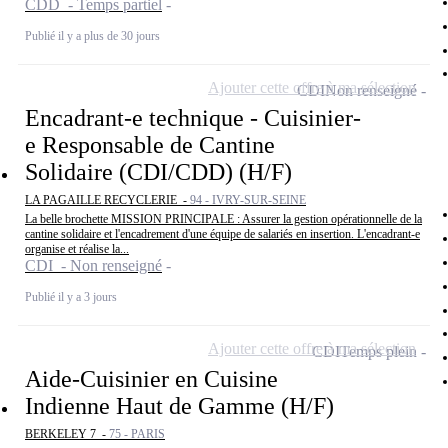
CDD - Temps partiel
Publié il y a plus de 30 jours
Ajouter cette offre à ma sélection
CDI
Non renseigné
Encadrant-e technique - Cuisinier-
e Responsable de Cantine
Solidaire (CDI/CDD) (H/F)
LA PAGAILLE RECYCLERIE -
94 - IVRY-SUR-SEINE
La belle brochette MISSION PRINCIPALE : Assurer la gestion opérationnelle de la
cantine solidaire et l'encadrement d'une équipe de salariés en insertion. L'encadrant-e
organise et réalise la...
CDI - Non renseigné
Publié il y a 3 jours
Ajouter cette offre à ma sélection
CDI
Temps plein
Aide-Cuisinier en Cuisine
Indienne Haut de Gamme (H/F)
BERKELEY 7 -
75 - PARIS