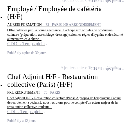
CDD
Temps plein
Employé / Employée de cafétéria
(H/F)
AUREIS FORMATION -
75 - PARIS 20E ARRONDISSEMENT
Offre collectée par La bonne alternance : Participe aux activités de production
culinaire (préparation, assemblage, dressage) selon les règles d'hygiène et de sécurité
alimentaires et la charte...
CDD - Temps plein
Publié il y a plus de 30 jours
Ajouter cette offre à ma sélection
CDI
Temps plein
Chef Adjoint H/F - Restauration
collective (Paris) (H/F)
FRL RECRUTEMENT -
75 - PARIS
Chef Adjoint H/F - Restauration collective (Paris) À propos de l'employeur Cabinet
de recrutement spécialisé, nous recrutons pour le compte d'un acteur majeur de la
restauration collective implanté...
CDI - Temps plein
Publié il y a 12 jours