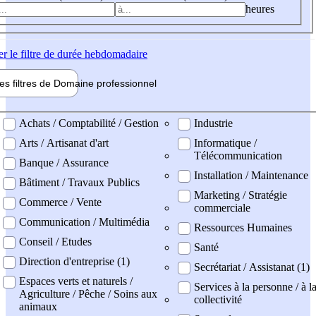
heures
er
le filtre de durée hebdomadaire
les filtres de
Domaine pro
fessionnel
ne professionel
Achats / Comptabilité / Gestion
Industrie
Arts / Artisanat d'art
Informatique /
Télécommunication
Banque / Assurance
Installation / Maintenance
Bâtiment / Travaux Publics
Marketing / Stratégie
Commerce / Vente
commerciale
Communication / Multimédia
Ressources Humaines
Conseil / Etudes
Santé
Direction d'entreprise (1)
Secrétariat / Assistanat (1)
Espaces verts et naturels /
Services à la personne / à l
Agriculture / Pêche / Soins aux
collectivité
animaux