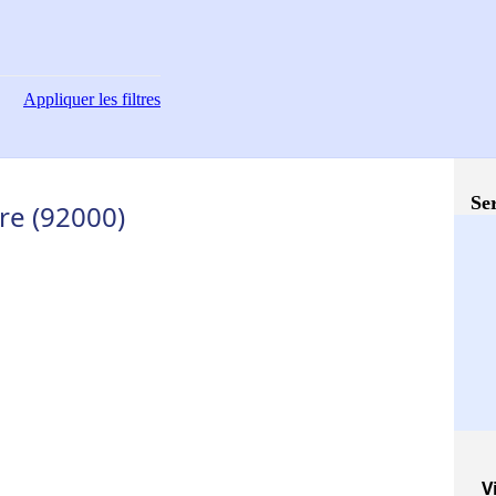
Appliquer
les filtres
Ser
re (92000)
V