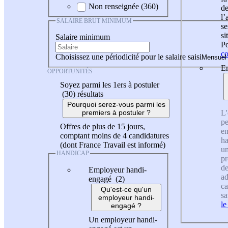
Non renseignée (360)
de
l
SALAIRE BRUT MINIMUM
se
si
Salaire minimum
Po
co
Choisissez une périodicité pour le salaire saisi
En
OPPORTUNITÉS
Soyez parmi les 1ers à postuler
(30)
résultats
Pourquoi serez-vous parmi les
L'
premiers à postuler ?
pe
Offres de plus de 15 jours,
en
comptant moins de 4 candidatures
ha
(dont France Travail est informé)
un
HANDICAP
pr
de
Employeur handi-
ad
engagé (2)
ca
Qu'est-ce qu'un
sa
employeur handi-
le
engagé ?
Un employeur handi-