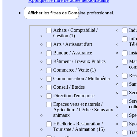
Appliquer
le filtre de durée hebdomadaire
Afficher les filtres de
Domaine pro
fessionnel
Domaine professionel
Achats / Comptabilité /
Indu
Gestion (1)
Info
Arts / Artisanat d'art
Tél
Banque / Assurance
Inst
Bâtiment / Travaux Publics
Mark
com
Commerce / Vente (1)
Res
Communication / Multimédia
Sant
Conseil / Etudes
Secr
Direction d'entreprise
Serv
Espaces verts et naturels /
coll
Agriculture / Pêche / Soins aux
animaux
Spec
Hôtellerie - Restauration /
Spo
Tourisme / Animation (15)
Tran