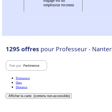
engagé est un
employeur reconnu
1295 offres
pour Professeur - Nanter
Trier par
Pertinence
Pertinence
Date
Distance
Afficher la carte
(contenu non-accessible)