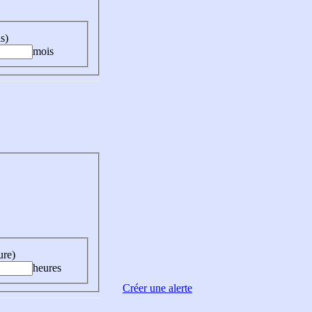
s)
mois
ure)
heures
Créer une alerte