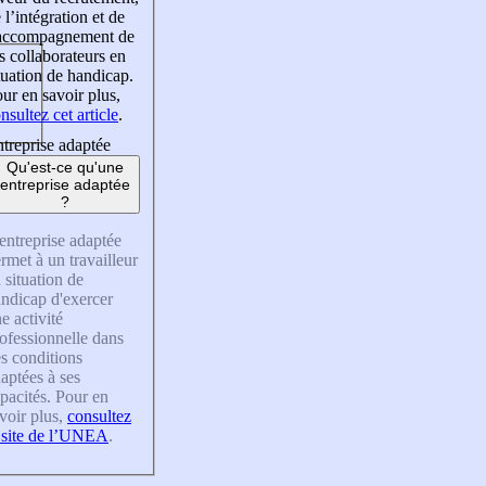
 l’intégration et de
’accompagnement de
s collaborateurs en
tuation de handicap.
ur en savoir plus,
nsultez cet article
.
treprise adaptée
Qu'est-ce qu'une
entreprise adaptée
?
entreprise adaptée
rmet à un travailleur
 situation de
ndicap d'exercer
e activité
ofessionnelle dans
s conditions
aptées à ses
pacités. Pour en
voir plus,
consultez
 site de l’UNEA
.