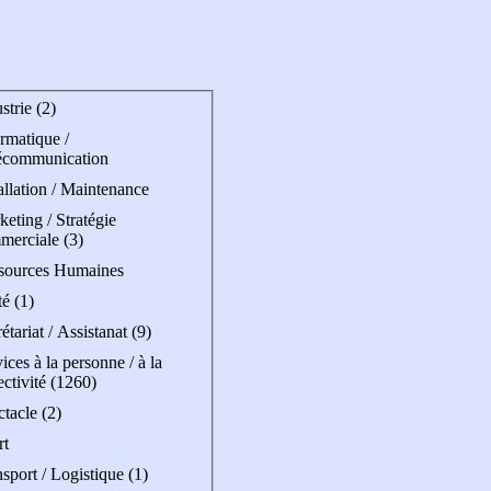
strie (2)
rmatique /
écommunication
allation / Maintenance
eting / Stratégie
merciale (3)
sources Humaines
é (1)
étariat / Assistanat (9)
ices à la personne / à la
ectivité (1260)
tacle (2)
rt
sport / Logistique (1)