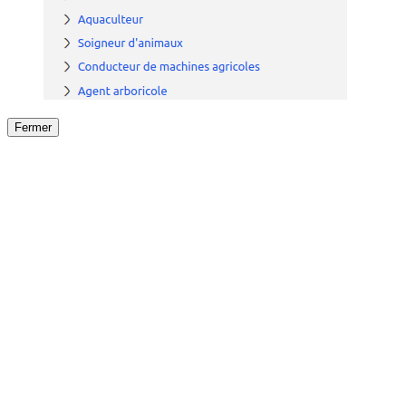
Fermer
Fermer
le détail de l'offre
/
Offre
sur
Offre précéden