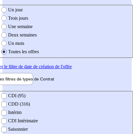
e création de l'offre
Un jour
Trois jours
Une semaine
Deux semaines
Un mois
Toutes les offres
er
le filtre de date de création de l'offre
les filtres de types de
Contrat
de contrat
CDI (95)
CDD (316)
Intérim
CDI Intérimaire
Saisonnier