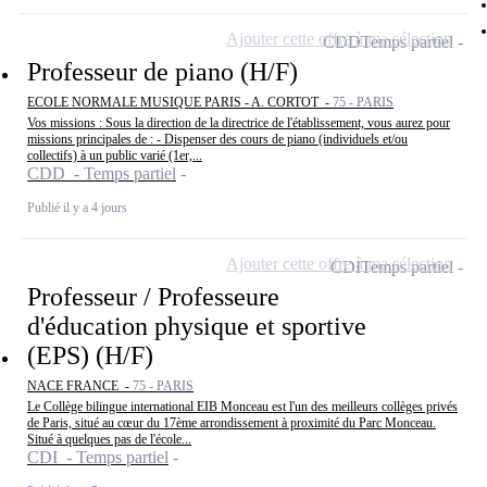
Ajouter cette offre à ma sélection
CDD
Temps partiel
Professeur de piano (H/F)
ECOLE NORMALE MUSIQUE PARIS - A. CORTOT -
75 - PARIS
Vos missions : Sous la direction de la directrice de l'établissement, vous aurez pour
missions principales de : - Dispenser des cours de piano (individuels et/ou
collectifs) à un public varié (1er,...
CDD - Temps partiel
Publié il y a 4 jours
Ajouter cette offre à ma sélection
CDI
Temps partiel
Professeur / Professeure
d'éducation physique et sportive
(EPS) (H/F)
NACE FRANCE -
75 - PARIS
Le Collège bilingue international EIB Monceau est l'un des meilleurs collèges privés
de Paris, situé au cœur du 17ème arrondissement à proximité du Parc Monceau.
Situé à quelques pas de l'école...
CDI - Temps partiel