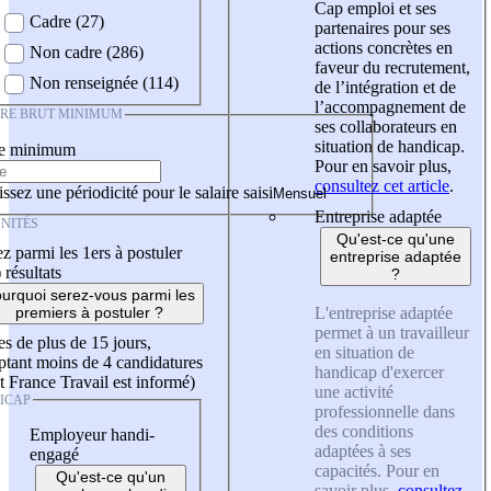
Cap emploi et ses
Cadre (27)
partenaires pour ses
actions concrètes en
Non cadre (286)
faveur du recrutement,
Non renseignée (114)
de l’intégration et de
l’accompagnement de
IRE BRUT MINIMUM
ses collaborateurs en
situation de handicap.
re minimum
Pour en savoir plus,
consultez cet article
.
ssez une périodicité pour le salaire saisi
Entreprise adaptée
NITÉS
Qu'est-ce qu'une
z parmi les 1ers à postuler
entreprise adaptée
)
résultats
?
urquoi serez-vous parmi les
L'entreprise adaptée
premiers à postuler ?
permet à un travailleur
es de plus de 15 jours,
en situation de
tant moins de 4 candidatures
handicap d'exercer
t France Travail est informé)
une activité
ICAP
professionnelle dans
des conditions
Employeur handi-
adaptées à ses
engagé
capacités. Pour en
Qu'est-ce qu'un
savoir plus,
consultez