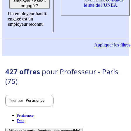
employeur handi-
le site de l’UNEA
.
engagé ?
Un employeur handi-
engagé est un
employeur reconnu
Appliquer
les filtres
427 offres
pour Professeur - Paris
(75)
Trier par
Pertinence
Pertinence
Date
Afficher la carte
(contenu non-accessible)