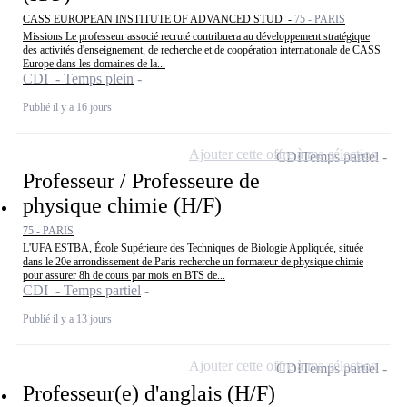
CASS EUROPEAN INSTITUTE OF ADVANCED STUD -
75 - PARIS
Missions Le professeur associé recruté contribuera au développement stratégique
des activités d'enseignement, de recherche et de coopération internationale de CASS
Europe dans les domaines de la...
CDI - Temps plein
Publié il y a 16 jours
Ajouter cette offre à ma sélection
CDI
Temps partiel
Professeur / Professeure de
physique chimie (H/F)
75 - PARIS
L'UFA ESTBA, École Supérieure des Techniques de Biologie Appliquée, située
dans le 20e arrondissement de Paris recherche un formateur de physique chimie
pour assurer 8h de cours par mois en BTS de...
CDI - Temps partiel
Publié il y a 13 jours
Ajouter cette offre à ma sélection
CDI
Temps partiel
Professeur(e) d'anglais (H/F)