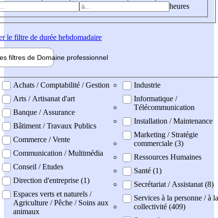
heures
er
le filtre de durée hebdomadaire
les filtres de
Domaine pro
fessionnel
ne professionel
Achats / Comptabilité / Gestion
Industrie
Arts / Artisanat d'art
Informatique /
Télécommunication
Banque / Assurance
Installation / Maintenance
Bâtiment / Travaux Publics
Marketing / Stratégie
Commerce / Vente
commerciale (3)
Communication / Multimédia
Ressources Humaines
Conseil / Etudes
Santé (1)
Direction d'entreprise (1)
Secrétariat / Assistanat (8)
Espaces verts et naturels /
Services à la personne / à l
Agriculture / Pêche / Soins aux
collectivité (409)
animaux