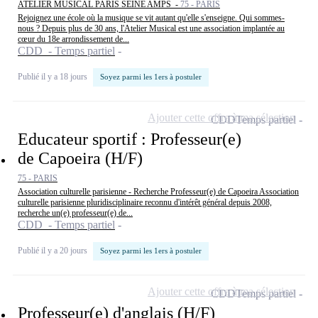
ATELIER MUSICAL PARIS SEINE AMPS -
75 - PARIS
Rejoignez une école où la musique se vit autant qu'elle s'enseigne. Qui sommes-
nous ? Depuis plus de 30 ans, l'Atelier Musical est une association implantée au
cœur du 18e arrondissement de...
CDD - Temps partiel
Publié il y a 18 jours
Soyez parmi les 1ers à postuler
Ajouter cette offre à ma sélection
CDD
Temps partiel
Educateur sportif : Professeur(e)
de Capoeira (H/F)
75 - PARIS
Association culturelle parisienne - Recherche Professeur(e) de Capoeira Association
culturelle parisienne pluridisciplinaire reconnu d'intérêt général depuis 2008,
recherche un(e) professeur(e) de...
CDD - Temps partiel
Publié il y a 20 jours
Soyez parmi les 1ers à postuler
Ajouter cette offre à ma sélection
CDD
Temps partiel
Professeur(e) d'anglais (H/F)