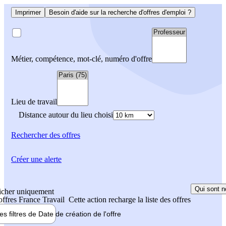
Imprimer
Besoin d'aide sur la recherche d'offres d'emploi ?
Métier, compétence, mot-clé, numéro d'offre
Lieu de travail
Distance autour du lieu choisi
Rechercher
des offres
Créer une alerte
Qui sont n
icher uniquement
 offres France Travail
Cette action recharge la liste des offres
les filtres de
Date de création
de l'offre