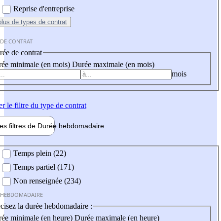
Reprise d'entreprise
plus
de types de contrat
 DE CONTRAT
ée de contrat
ée minimale (en mois)
Durée maximale (en mois)
mois
er
le filtre du type de contrat
les filtres de
Durée hebdo
madaire
 hebdomadaire
Temps plein (22)
Temps partiel (171)
Non renseignée (234)
 HEBDOMADAIRE
cisez la durée hebdomadaire :
ée minimale (en heure)
Durée maximale (en heure)