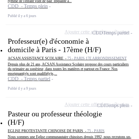
rythme de l'enfant vont de pair. Implanté à...
CDD - Temps plein
Publié il y a 6 jours
Ajouter cette offre à ma sélection
CDD
Temps partiel
Professeur(e) d'économie à
domicile à Paris - 17ème (H/F)
ACSAN ASSISTANCE SCOLAIRE -
75 - PARIS 17E ARRONDISSEMENT
Depuis plus de 21 ans, ACSAN Assistance Scolaire propose des cours particuliers
du primaire au supérieur, dans toutes les matières et partout en France. Nos
enseignant(e)s sont qualifié(e)s,...
CDD - Temps partiel
Publié il y a 9 jours
Ajouter cette offre à ma sélection
CDI
Temps plein
Pasteur ou professeur théologie
(H/F)
EGLISE PROTESTANTE CHINOISE DE PARIS -
75 - PARIS
Nous sommes une Eglise communautaire chinoises depuis 1992, nous recrutons un-