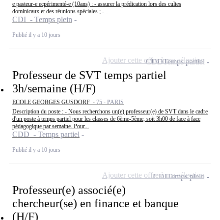
e pasteur-e ecpérimenté-e (10ans) : - assurer la prédication lors des cultes
dominicaux et des réunions spéciales ; -...
CDI - Temps plein
Publié il y a 10 jours
Ajouter cette offre à ma sélection
CDD
Temps partiel
Professeur de SVT temps partiel
3h/semaine (H/F)
ECOLE GEORGES GUSDORF -
75 - PARIS
Description du poste : - Nous recherchons un(e) professeur(e) de SVT dans le cadre
d'un poste à temps partiel pour les classes de 6ème-5ème, soit 3h00 de face à face
pédagogique par semaine. Pour...
CDD - Temps partiel
Publié il y a 10 jours
Ajouter cette offre à ma sélection
CDI
Temps plein
Professeur(e) associé(e)
chercheur(se) en finance et banque
(H/F)