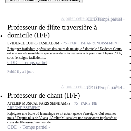
Ajouter cette offre à ma sélection
CDD
Temps partiel
Professeur de flûte traversière à
domicile (H/F)
EVIDENCE COURS FASILADOM -
75 - PARIS 15E ARRONDISSEMENT
Rejoignez fasiladom, spécialiste des cours de musique à domicile ! Evidence Cours
est une société mandataire spécialisée dans les services à la personne. Depuis 2006,
sous l'enseigne fasiladom,...
CDD - Temps partiel
Publié il y a 2 jours
Ajouter cette offre à ma sélection
CDD
Temps partiel
Professeur de chant (H/F)
ATELIER MUSICAL PARIS SEINE AMPS -
75 - PARIS 18E
ARRONDISSEMENT
Rejoignez une école où la musique se vit autant qu'elle s'enseigne. Qui sommes-
nous ? Depuis plus de 30 ans, l'Atelier Musical est une association implantée au
cœur du 18e arrondissement de...
CDD - Temps partiel