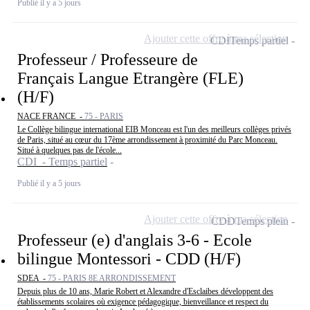
Publié il y a 5 jours
Ajouter cette offre à ma sélection
CDI
Temps partiel
Professeur / Professeure de
Français Langue Etrangère (FLE)
(H/F)
NACE FRANCE -
75 - PARIS
Le Collège bilingue international EIB Monceau est l'un des meilleurs collèges privés
de Paris, situé au cœur du 17ème arrondissement à proximité du Parc Monceau.
Situé à quelques pas de l'école...
CDI - Temps partiel
Publié il y a 5 jours
Ajouter cette offre à ma sélection
CDD
Temps plein
Professeur (e) d'anglais 3-6 - Ecole
bilingue Montessori - CDD (H/F)
SDEA -
75 - PARIS 8E ARRONDISSEMENT
Depuis plus de 10 ans, Marie Robert et Alexandre d'Esclaibes développent des
établissements scolaires où exigence pédagogique, bienveillance et respect du