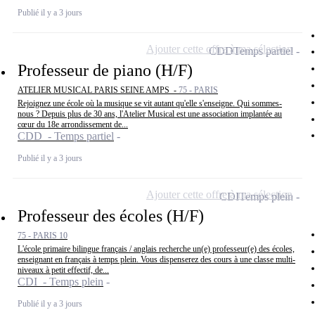
Publié il y a 3 jours
Ajouter cette offre à ma sélection
CDD
Temps partiel
Professeur de piano (H/F)
ATELIER MUSICAL PARIS SEINE AMPS -
75 - PARIS
Rejoignez une école où la musique se vit autant qu'elle s'enseigne. Qui sommes-
nous ? Depuis plus de 30 ans, l'Atelier Musical est une association implantée au
cœur du 18e arrondissement de...
CDD - Temps partiel
Publié il y a 3 jours
Ajouter cette offre à ma sélection
CDI
Temps plein
Professeur des écoles (H/F)
75 - PARIS 10
L'école primaire bilingue français / anglais recherche un(e) professeur(e) des écoles,
enseignant en français à temps plein. Vous dispenserez des cours à une classe multi-
niveaux à petit effectif, de...
CDI - Temps plein
Publié il y a 3 jours