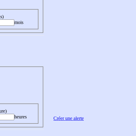
s)
mois
ure)
heures
Créer une alerte