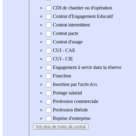
CDI de chantier ou d'opération
Contrat d'Engagement Educatif
Contrat intermittent
Contrat pacte
Contrat d'usage
CUI - CAE
CUI - CIE
Engagement à servir dans la réserve
Franchise
Insertion par l'activ.éco.
Portage salarial
Profession commerciale
Profession libérale
Reprise d'entreprise
Voir plus
de types de contrat