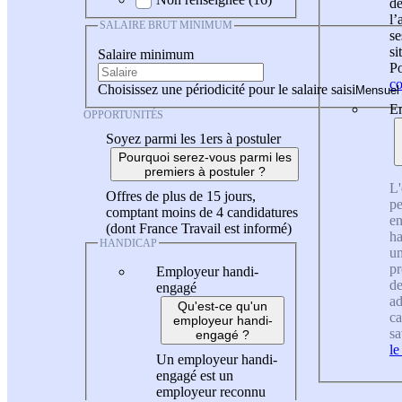
de
l
SALAIRE BRUT MINIMUM
se
si
Salaire minimum
Po
co
Choisissez une périodicité pour le salaire saisi
En
OPPORTUNITÉS
Soyez parmi les 1ers à postuler
Pourquoi serez-vous parmi les
premiers à postuler ?
L'
Offres de plus de 15 jours,
pe
comptant moins de 4 candidatures
en
(dont France Travail est informé)
ha
HANDICAP
un
pr
Employeur handi-
de
engagé
ad
Qu'est-ce qu'un
ca
employeur handi-
sa
engagé ?
le
Un employeur handi-
engagé est un
employeur reconnu