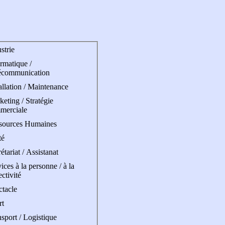
strie
rmatique /
écommunication
allation / Maintenance
eting / Stratégie
merciale
sources Humaines
té
étariat / Assistanat
ices à la personne / à la
ectivité
ctacle
rt
sport / Logistique