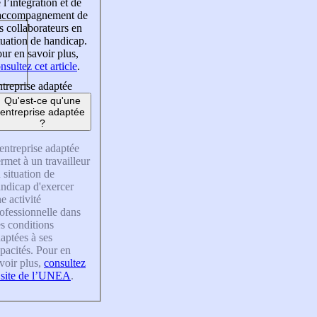
 l’intégration et de
’accompagnement de
s collaborateurs en
tuation de handicap.
ur en savoir plus,
nsultez cet article
.
treprise adaptée
Qu'est-ce qu'une
entreprise adaptée
?
entreprise adaptée
rmet à un travailleur
 situation de
ndicap d'exercer
e activité
ofessionnelle dans
s conditions
aptées à ses
pacités. Pour en
voir plus,
consultez
 site de l’UNEA
.