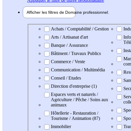
Appliquer
le filtre de durée hebdomadaire
Afficher les filtres de
Domaine pro
fessionnel
Domaine professionel
Achats / Comptabilité / Gestion
Indu
Arts / Artisanat d'art
Info
Tél
Banque / Assurance
Inst
Bâtiment / Travaux Publics
Mark
Commerce / Vente
com
Communication / Multimédia
Res
Conseil / Etudes
San
Direction d'entreprise (1)
Secr
Espaces verts et naturels /
Serv
Agriculture / Pêche / Soins aux
coll
animaux
Spe
Hôtellerie - Restauration /
Tourisme / Animation (87)
Spo
Immobilier
Tran