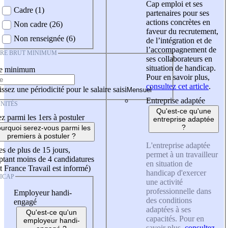
Cap emploi et ses
Cadre (1)
partenaires pour ses
actions concrètes en
Non cadre (26)
faveur du recrutement,
Non renseignée (6)
de l’intégration et de
l’accompagnement de
IRE BRUT MINIMUM
ses collaborateurs en
situation de handicap.
re minimum
Pour en savoir plus,
consultez cet article
.
ssez une périodicité pour le salaire saisi
Entreprise adaptée
NITÉS
Qu'est-ce qu'une
z parmi les 1ers à postuler
entreprise adaptée
?
urquoi serez-vous parmi les
premiers à postuler ?
L'entreprise adaptée
es de plus de 15 jours,
permet à un travailleur
tant moins de 4 candidatures
en situation de
t France Travail est informé)
handicap d'exercer
ICAP
une activité
professionnelle dans
Employeur handi-
des conditions
engagé
adaptées à ses
Qu'est-ce qu'un
capacités. Pour en
employeur handi-
savoir plus,
consultez