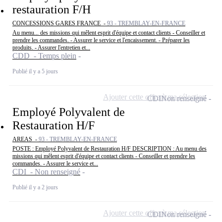
restauration F/H
CONCESSIONS GARES FRANCE -
93 - TREMBLAY-EN-FRANCE
Au menu... des missions qui mêlent esprit d'équipe et contact clients - Conseiller et
prendre les commandes. - Assurer le service et l'encaissement. - Préparer les
produits. - Assurer l'entretien et...
CDD - Temps plein
Publié il y a 5 jours
Ajouter cette offre à ma sélection
CDI
Non renseigné
Employé Polyvalent de
Restauration H/F
AREAS -
93 - TREMBLAY-EN-FRANCE
POSTE : Employé Polyvalent de Restauration H/F DESCRIPTION : Au menu des
missions qui mêlent esprit d'équipe et contact clients - Conseiller et prendre les
commandes. - Assurer le service et...
CDI - Non renseigné
Publié il y a 2 jours
Ajouter cette offre à ma sélection
CDI
Non renseigné