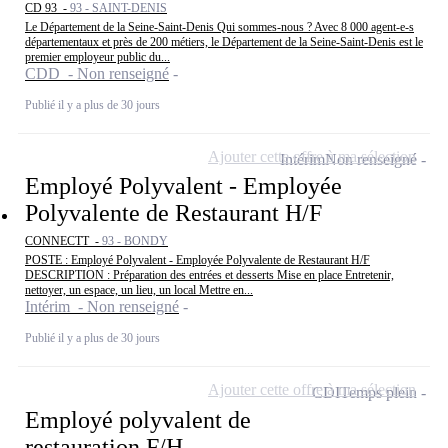
CD 93 -
93 - SAINT-DENIS
Le Département de la Seine-Saint-Denis Qui sommes-nous ? Avec 8 000 agent-e-s
départementaux et près de 200 métiers, le Département de la Seine-Saint-Denis est le
premier employeur public du...
CDD - Non renseigné
Publié il y a plus de 30 jours
Ajouter cette offre à ma sélection
Intérim
Non renseigné
Employé Polyvalent - Employée
Polyvalente de Restaurant H/F
CONNECTT -
93 - BONDY
POSTE : Employé Polyvalent - Employée Polyvalente de Restaurant H/F
DESCRIPTION : Préparation des entrées et desserts Mise en place Entretenir,
nettoyer, un espace, un lieu, un local Mettre en...
Intérim - Non renseigné
Publié il y a plus de 30 jours
Ajouter cette offre à ma sélection
CDI
Temps plein
Employé polyvalent de
restauration F/H