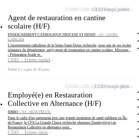
Ajouter cette offre à ma sélection
CDD
Temps partiel
Agent de restauration en cantine
scolaire (H/F)
ENSEIGNEMENT CATHOLIQUE DIOCESE ST DENIS -
93 - LIVRY-
GARGAN
L'enseignement catholique de la Seine-Saint-Denis recherche, pour une de ses écoles
primaires du département, un(e) agent de restauration en cantine scolaire. Missions :
- Préparation froide et...
CDD - Temps partiel
Publié il y a plus de 30 jours
Ajouter cette offre à ma sélection
CDD
Temps plein
Employé(e) en Restauration
Collective en Alternance (H/F)
HBBO -
93 - MONTREUIL
Dans le cadre d'un partenariat avec une grande institution de santé publique en Île-
de-France, le CFA La Grande Classe recherche plusieurs Employés(es) en
Restauration Collective en alternance pour...
CDD - Temps plein