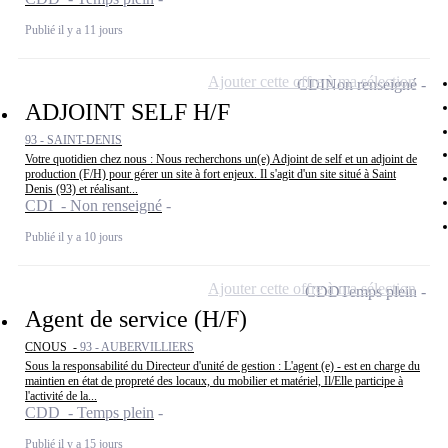
Publié il y a 11 jours
Ajouter cette offre à ma sélection
CDI
Non renseigné
ADJOINT SELF H/F
93 - SAINT-DENIS
Votre quotidien chez nous : Nous recherchons un(e) Adjoint de self et un adjoint de
production (F/H) pour gérer un site à fort enjeux. Il s'agit d'un site situé à Saint
Denis (93) et réalisant...
CDI - Non renseigné
Publié il y a 10 jours
Ajouter cette offre à ma sélection
CDD
Temps plein
Agent de service (H/F)
CNOUS -
93 - AUBERVILLIERS
Sous la responsabilité du Directeur d'unité de gestion : L'agent (e) - est en charge du
maintien en état de propreté des locaux, du mobilier et matériel, Il/Elle participe à
l'activité de la...
CDD - Temps plein
Publié il y a 15 jours