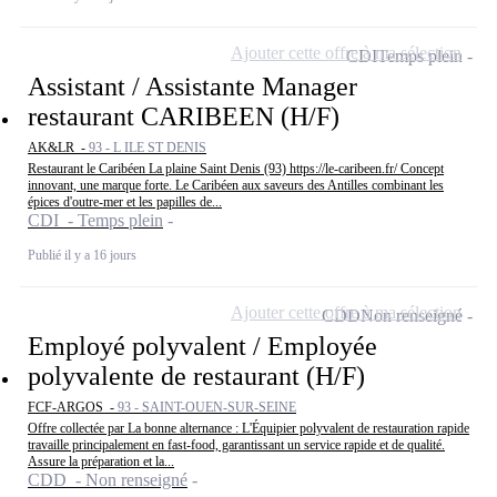
Ajouter cette offre à ma sélection
CDI
Temps plein
Assistant / Assistante Manager
restaurant CARIBEEN (H/F)
AK&LR -
93 - L ILE ST DENIS
Restaurant le Caribéen La plaine Saint Denis (93) https://le-caribeen.fr/ Concept
innovant, une marque forte. Le Caribéen aux saveurs des Antilles combinant les
épices d'outre-mer et les papilles de...
CDI - Temps plein
Publié il y a 16 jours
Ajouter cette offre à ma sélection
CDD
Non renseigné
Employé polyvalent / Employée
polyvalente de restaurant (H/F)
FCF-ARGOS -
93 - SAINT-OUEN-SUR-SEINE
Offre collectée par La bonne alternance : L'Équipier polyvalent de restauration rapide
travaille principalement en fast-food, garantissant un service rapide et de qualité.
Assure la préparation et la...
CDD - Non renseigné