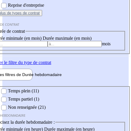
Reprise d'entreprise
plus
de types de contrat
 DE CONTRAT
ée de contrat
ée minimale (en mois)
Durée maximale (en mois)
mois
er
le filtre du type de contrat
les filtres de
Durée hebdo
madaire
 hebdomadaire
Temps plein (11)
Temps partiel (1)
Non renseignée (21)
 HEBDOMADAIRE
cisez la durée hebdomadaire :
ée minimale (en heure)
Durée maximale (en heure)