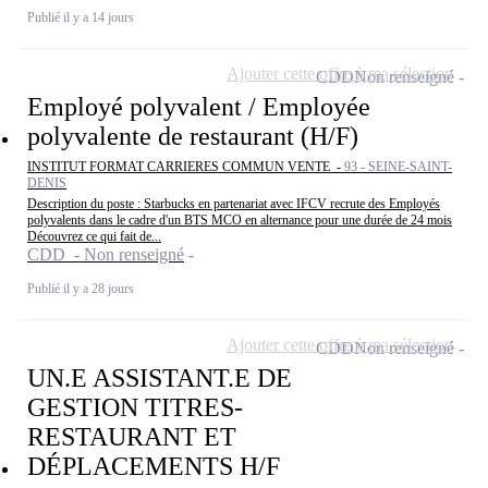
Publié il y a 14 jours
Ajouter cette offre à ma sélection
CDD
Non renseigné
Employé polyvalent / Employée
polyvalente de restaurant (H/F)
INSTITUT FORMAT CARRIERES COMMUN VENTE -
93 - SEINE-SAINT-
DENIS
Description du poste : Starbucks en partenariat avec IFCV recrute des Employés
polyvalents dans le cadre d'un BTS MCO en alternance pour une durée de 24 mois
Découvrez ce qui fait de...
CDD - Non renseigné
Publié il y a 28 jours
Ajouter cette offre à ma sélection
CDD
Non renseigné
UN.E ASSISTANT.E DE
GESTION TITRES-
RESTAURANT ET
DÉPLACEMENTS H/F