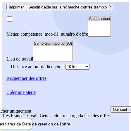
Imprimer
Besoin d'aide sur la recherche d'offres d'emploi ?
Métier, compétence, mot-clé, numéro d'offre
Lieu de travail
Distance autour du lieu choisi
Rechercher
des offres
Créer une alerte
Qui sont n
icher uniquement
 offres France Travail
Cette action recharge la liste des offres
les filtres de
Date de création
de l'offre