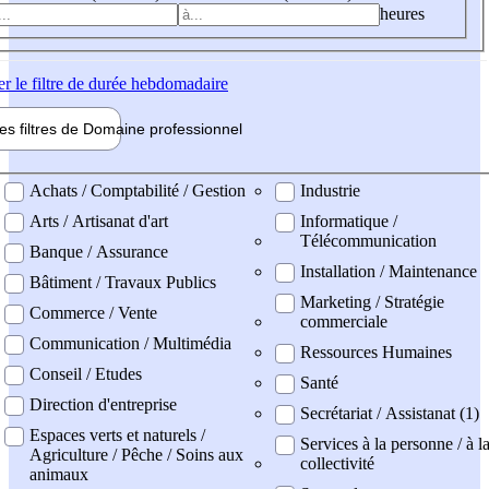
heures
er
le filtre de durée hebdomadaire
les filtres de
Domaine pro
fessionnel
ne professionel
Achats / Comptabilité / Gestion
Industrie
Arts / Artisanat d'art
Informatique /
Télécommunication
Banque / Assurance
Installation / Maintenance
Bâtiment / Travaux Publics
Marketing / Stratégie
Commerce / Vente
commerciale
Communication / Multimédia
Ressources Humaines
Conseil / Etudes
Santé
Direction d'entreprise
Secrétariat / Assistanat (1)
Espaces verts et naturels /
Services à la personne / à l
Agriculture / Pêche / Soins aux
collectivité
animaux