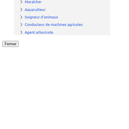
Fermer
Fermer
le détail de l'offre
/
Offre
sur
Offre précéden