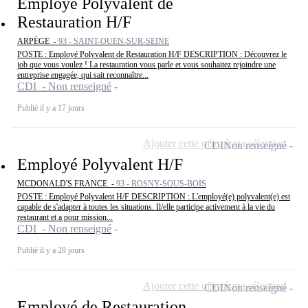
Employé Polyvalent de
Restauration H/F
ARPÈGE -
93 - SAINT-OUEN-SUR-SEINE
POSTE : Employé Polyvalent de Restauration H/F DESCRIPTION : Découvrez le
job que vous voulez ! La restauration vous parle et vous souhaitez rejoindre une
entreprise engagée, qui sait reconnaître...
CDI - Non renseigné
Publié il y a 17 jours
Ajouter cette offre à ma sélection
CDI
Non renseigné
Employé Polyvalent H/F
MCDONALD'S FRANCE -
93 - ROSNY-SOUS-BOIS
POSTE : Employé Polyvalent H/F DESCRIPTION : L'employé(e) polyvalent(e) est
capable de s'adapter à toutes les situations. Il/elle participe activement à la vie du
restaurant et a pour mission...
CDI - Non renseigné
Publié il y a 28 jours
Ajouter cette offre à ma sélection
CDI
Non renseigné
Employé de Restauration