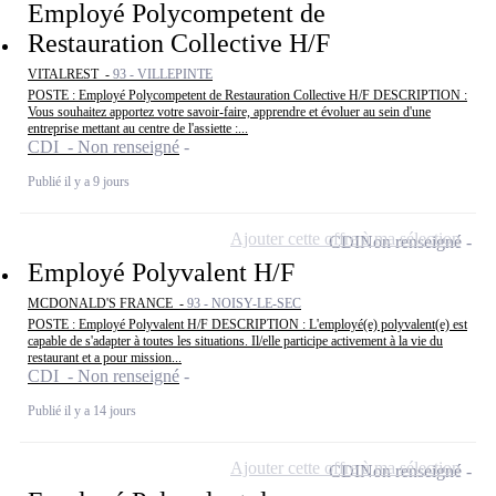
Employé Polycompetent de
Restauration Collective H/F
VITALREST -
93 - VILLEPINTE
POSTE : Employé Polycompetent de Restauration Collective H/F DESCRIPTION :
Vous souhaitez apportez votre savoir-faire, apprendre et évoluer au sein d'une
entreprise mettant au centre de l'assiette :...
CDI - Non renseigné
Publié il y a 9 jours
Ajouter cette offre à ma sélection
CDI
Non renseigné
Employé Polyvalent H/F
MCDONALD'S FRANCE -
93 - NOISY-LE-SEC
POSTE : Employé Polyvalent H/F DESCRIPTION : L'employé(e) polyvalent(e) est
capable de s'adapter à toutes les situations. Il/elle participe activement à la vie du
restaurant et a pour mission...
CDI - Non renseigné
Publié il y a 14 jours
Ajouter cette offre à ma sélection
CDI
Non renseigné