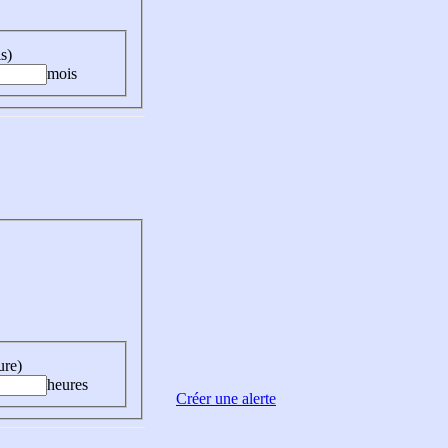
s)
mois
ure)
heures
Créer une alerte