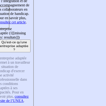
 l’intégration et de
’accompagnement de
s collaborateurs en
tuation de handicap.
ur en savoir plus,
nsultez cet article
.
treprise
aptée (1
[[missing
y: resultats]]
)
Qu'est-ce qu'une
entreprise adaptée
?
entreprise adaptée
rmet à un travailleur
 situation de
ndicap d'exercer
e activité
ofessionnelle dans
s conditions
aptées à ses
pacités. Pour en
voir plus,
consultez
 site de l’UNEA
.