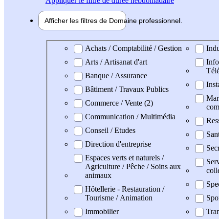
Appliquer
le filtre de durée hebdomadaire
Afficher les filtres de
Domaine pro
fessionnel
Domaine professionel
Achats / Comptabilité / Gestion
Indu
Arts / Artisanat d'art
Info
Tél
Banque / Assurance
Inst
Bâtiment / Travaux Publics
Mark
Commerce / Vente (2)
com
Communication / Multimédia
Res
Conseil / Etudes
San
Direction d'entreprise
Secr
Espaces verts et naturels /
Serv
Agriculture / Pêche / Soins aux
coll
animaux
Spec
Hôtellerie - Restauration /
Tourisme / Animation
Spo
Immobilier
Tran