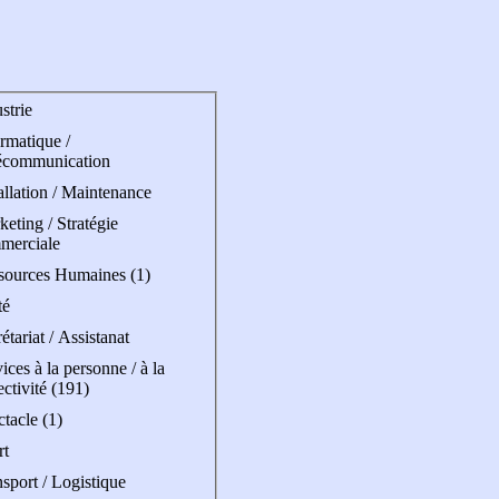
strie
rmatique /
écommunication
allation / Maintenance
eting / Stratégie
merciale
sources Humaines (1)
té
étariat / Assistanat
ices à la personne / à la
ectivité (191)
tacle (1)
rt
sport / Logistique