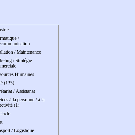
strie
rmatique /
écommunication
allation / Maintenance
eting / Stratégie
merciale
sources Humaines
té (135)
étariat / Assistanat
ices à la personne / à la
ectivité (1)
ctacle
rt
sport / Logistique