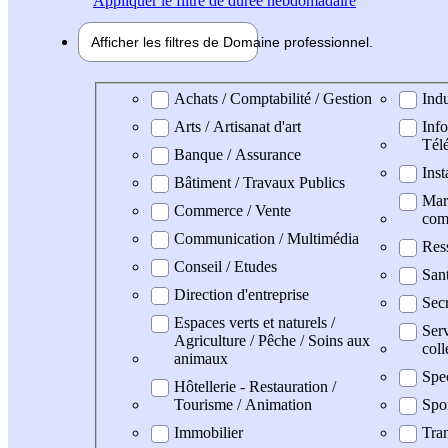
Appliquer
le filtre de durée hebdomadaire
Afficher les filtres de
Domaine pro
fessionnel
Domaine professionel
Achats / Comptabilité / Gestion
Indu
Arts / Artisanat d'art
Info
Tél
Banque / Assurance
Inst
Bâtiment / Travaux Publics
Mark
Commerce / Vente
com
Communication / Multimédia
Res
Conseil / Etudes
San
Direction d'entreprise
Secr
Espaces verts et naturels /
Serv
Agriculture / Pêche / Soins aux
coll
animaux
Spe
Hôtellerie - Restauration /
Tourisme / Animation
Spo
Immobilier
Tran