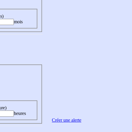
s)
mois
ure)
heures
Créer une alerte