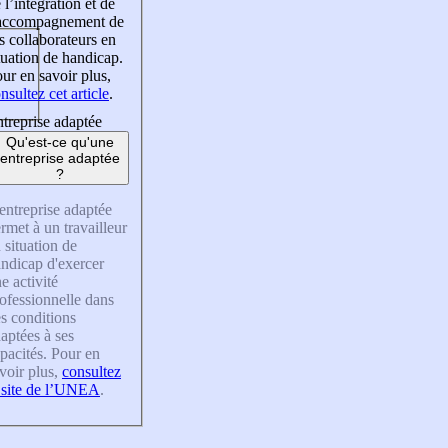
 l’intégration et de
’accompagnement de
s collaborateurs en
tuation de handicap.
ur en savoir plus,
nsultez cet article
.
treprise adaptée
Qu'est-ce qu'une
entreprise adaptée
?
entreprise adaptée
rmet à un travailleur
 situation de
ndicap d'exercer
e activité
ofessionnelle dans
s conditions
aptées à ses
pacités. Pour en
voir plus,
consultez
 site de l’UNEA
.