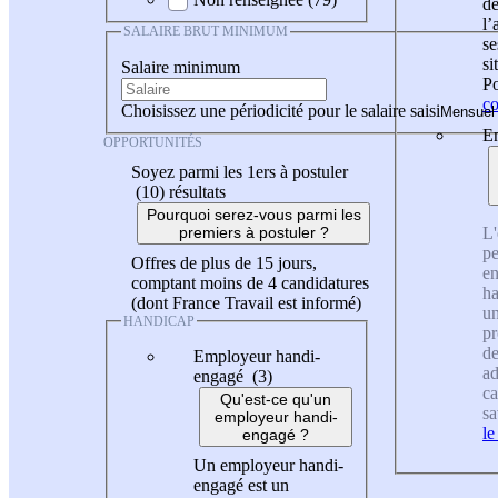
de
l
SALAIRE BRUT MINIMUM
se
si
Salaire minimum
Po
co
Choisissez une périodicité pour le salaire saisi
En
OPPORTUNITÉS
Soyez parmi les 1ers à postuler
(10)
résultats
Pourquoi serez-vous parmi les
L'
premiers à postuler ?
pe
Offres de plus de 15 jours,
en
comptant moins de 4 candidatures
ha
(dont France Travail est informé)
un
HANDICAP
pr
de
Employeur handi-
ad
engagé (3)
ca
Qu'est-ce qu'un
sa
employeur handi-
le
engagé ?
Un employeur handi-
engagé est un