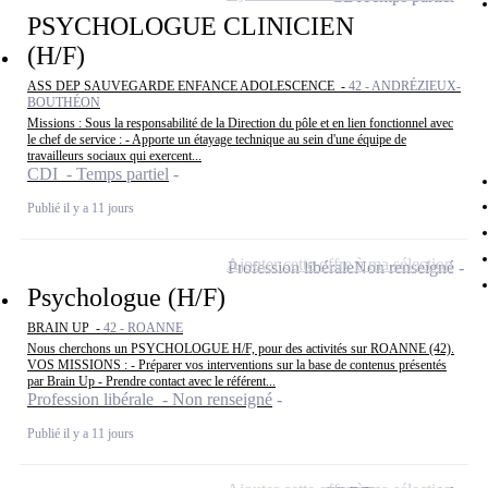
PSYCHOLOGUE CLINICIEN
(H/F)
ASS DEP SAUVEGARDE ENFANCE ADOLESCENCE -
42 - ANDRÉZIEUX-
BOUTHÉON
Missions : Sous la responsabilité de la Direction du pôle et en lien fonctionnel avec
le chef de service : - Apporte un étayage technique au sein d'une équipe de
travailleurs sociaux qui exercent...
CDI - Temps partiel
Publié il y a 11 jours
Ajouter cette offre à ma sélection
Profession libérale
Non renseigné
Psychologue (H/F)
BRAIN UP -
42 - ROANNE
Nous cherchons un PSYCHOLOGUE H/F, pour des activités sur ROANNE (42).
VOS MISSIONS : - Préparer vos interventions sur la base de contenus présentés
par Brain Up - Prendre contact avec le référent...
Profession libérale - Non renseigné
Publié il y a 11 jours