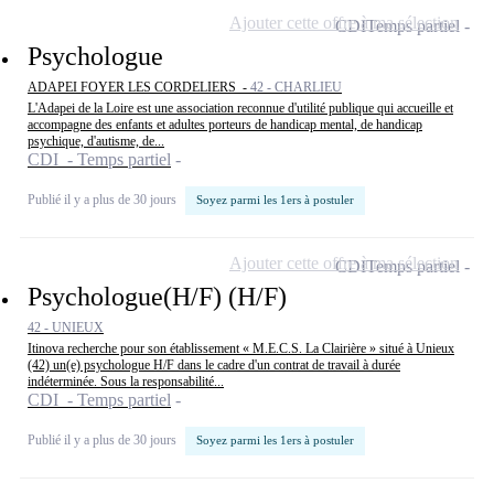
Ajouter cette offre à ma sélection
CDI
Temps partiel
Psychologue
ADAPEI FOYER LES CORDELIERS -
42 - CHARLIEU
L'Adapei de la Loire est une association reconnue d'utilité publique qui accueille et
accompagne des enfants et adultes porteurs de handicap mental, de handicap
psychique, d'autisme, de...
CDI - Temps partiel
Publié il y a plus de 30 jours
Soyez parmi les 1ers à postuler
Ajouter cette offre à ma sélection
CDI
Temps partiel
Psychologue(H/F) (H/F)
42 - UNIEUX
Itinova recherche pour son établissement « M.E.C.S. La Clairière » situé à Unieux
(42) un(e) psychologue H/F dans le cadre d'un contrat de travail à durée
indéterminée. Sous la responsabilité...
CDI - Temps partiel
Publié il y a plus de 30 jours
Soyez parmi les 1ers à postuler