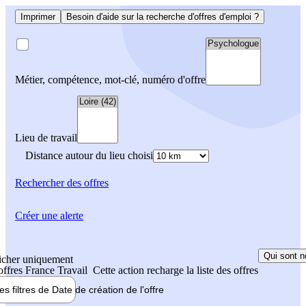
Imprimer
Besoin d'aide sur la recherche d'offres d'emploi ?
Métier, compétence, mot-clé, numéro d'offre
Lieu de travail
Distance autour du lieu choisi
Rechercher
des offres
Créer une alerte
Qui sont n
icher uniquement
 offres France Travail
Cette action recharge la liste des offres
les filtres de
Date de création
de l'offre