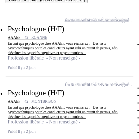
Ajouter cette offre à ma sélection
Profession libérale
Non renseigné
Psychologue (H/F)
AAAEP -
42 - ROANNE
En tant que psychologue chez AAAEP, vous réaliserez : - Des tests
psychotechniques pour les conducteurs ayant subi un retrait de permis, afin
d'évaluer les capacités cognitives et psychomotrices...
Profession libérale - Non renseigné
Publié il y a 2 jours
Ajouter cette offre à ma sélection
Profession libérale
Non renseigné
Psychologue (H/F)
AAAEP -
42 - MONTBRISON
En tant que psychologue chez AAAEP, vous réaliserez : - Des tests
psychotechniques pour les conducteurs ayant subi un retrait de permis, afin
d'évaluer les capacités cognitives et psychomotrices...
Profession libérale - Non renseigné
Publié il y a 2 jours