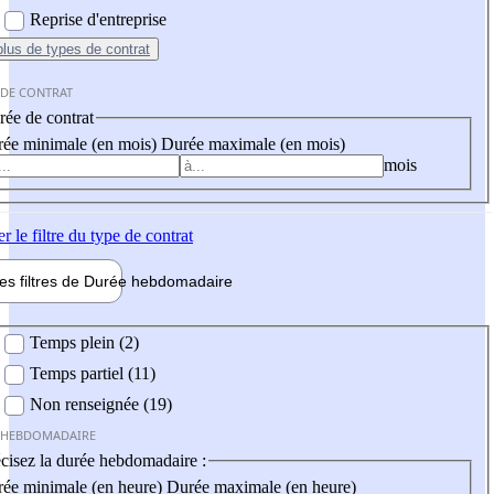
Reprise d'entreprise
plus
de types de contrat
 DE CONTRAT
ée de contrat
ée minimale (en mois)
Durée maximale (en mois)
mois
er
le filtre du type de contrat
les filtres de
Durée hebdo
madaire
 hebdomadaire
Temps plein (2)
Temps partiel (11)
Non renseignée (19)
 HEBDOMADAIRE
cisez la durée hebdomadaire :
ée minimale (en heure)
Durée maximale (en heure)