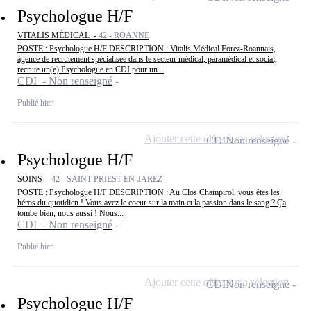
Psychologue H/F
VITALIS MÉDICAL -
42 - ROANNE
POSTE : Psychologue H/F DESCRIPTION : Vitalis Médical Forez-Roannais,
agence de recrutement spécialisée dans le secteur médical, paramédical et social,
recrute un(e) Psychologue en CDI pour un...
CDI - Non renseigné
Publié hier
Ajouter cette offre à ma sélection
CDI
Non renseigné
Psychologue H/F
SOINS -
42 - SAINT-PRIEST-EN-JAREZ
POSTE : Psychologue H/F DESCRIPTION : Au Clos Champirol, vous êtes les
héros du quotidien ! Vous avez le coeur sur la main et la passion dans le sang ? Ça
tombe bien, nous aussi ! Nous...
CDI - Non renseigné
Publié hier
Ajouter cette offre à ma sélection
CDI
Non renseigné
Psychologue H/F