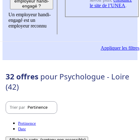
employeur handi-
le site de l’UNEA
.
engagé ?
Un employeur handi-
engagé est un
employeur reconnu
Appliquer
les filtres
32 offres
pour Psychologue - Loire
(42)
Trier par
Pertinence
Pertinence
Date
Afficher la carte
(contenu non-accessible)