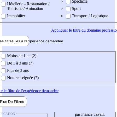
Spectacle
Hôtellerie - Restauration /
Tourisme / Animation
Sport
Immobilier
Transport / Logistique
Appliquer
le filtre du domaine professi
es filtres liés à l'
Expérience
demandée
ience demandée
Moins de 1 an (2)
De 1 à 3 ans (7)
Plus de 3 ans
Non renseignée (7)
er
le filtre de l'expérience demandée
Plus De
Filtres
IFICATION
par France travail,