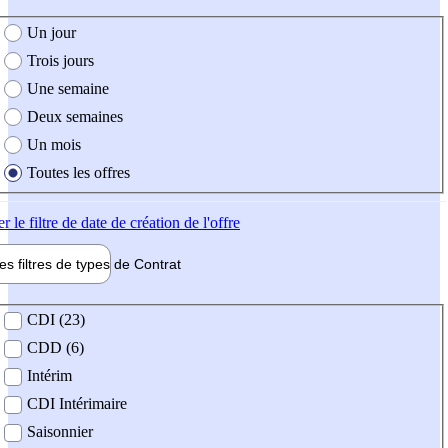
e création de l'offre
Un jour
Trois jours
Une semaine
Deux semaines
Un mois
Toutes les offres
er
le filtre de date de création de l'offre
les filtres de types de
Contrat
de contrat
CDI (23)
CDD (6)
Intérim
CDI Intérimaire
Saisonnier