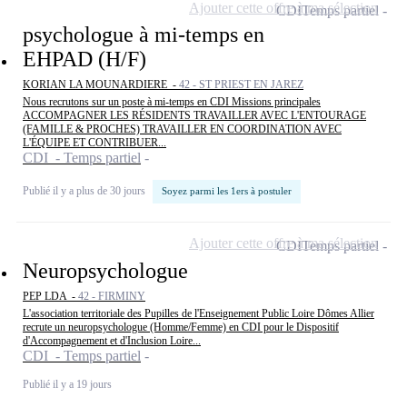
Ajouter cette offre à ma sélection
CDI
Temps partiel
psychologue à mi-temps en
EHPAD (H/F)
KORIAN LA MOUNARDIERE -
42 - ST PRIEST EN JAREZ
Nous recrutons sur un poste à mi-temps en CDI Missions principales
ACCOMPAGNER LES RÉSIDENTS TRAVAILLER AVEC L'ENTOURAGE
(FAMILLE & PROCHES) TRAVAILLER EN COORDINATION AVEC
L'ÉQUIPE ET CONTRIBUER...
CDI - Temps partiel
Publié il y a plus de 30 jours
Soyez parmi les 1ers à postuler
Ajouter cette offre à ma sélection
CDI
Temps partiel
Neuropsychologue
PEP LDA -
42 - FIRMINY
L'association territoriale des Pupilles de l'Enseignement Public Loire Dômes Allier
recrute un neuropsychologue (Homme/Femme) en CDI pour le Dispositif
d'Accompagnement et d'Inclusion Loire...
CDI - Temps partiel
Publié il y a 19 jours