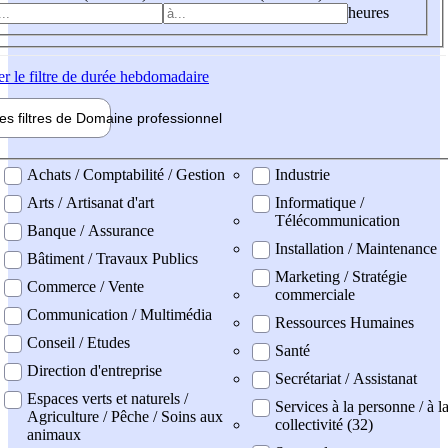
heures
er
le filtre de durée hebdomadaire
les filtres de
Domaine pro
fessionnel
ne professionel
Achats / Comptabilité / Gestion
Industrie
Arts / Artisanat d'art
Informatique /
Télécommunication
Banque / Assurance
Installation / Maintenance
Bâtiment / Travaux Publics
Marketing / Stratégie
Commerce / Vente
commerciale
Communication / Multimédia
Ressources Humaines
Conseil / Etudes
Santé
Direction d'entreprise
Secrétariat / Assistanat
Espaces verts et naturels /
Services à la personne / à l
Agriculture / Pêche / Soins aux
collectivité (32)
animaux