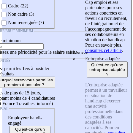
Cap emploi et ses
Cadre (22)
partenaires pour ses
actions concrètes en
Non cadre (3)
faveur du recrutement,
Non renseignée (7)
de l’intégration et de
l’accompagnement de
IRE BRUT MINIMUM
ses collaborateurs en
situation de handicap.
re minimum
Pour en savoir plus,
consultez cet article
.
ssez une périodicité pour le salaire saisi
Entreprise adaptée
NITÉS
Qu'est-ce qu'une
z parmi les 1ers à postuler
entreprise adaptée
résultats
?
urquoi serez-vous parmi les
L'entreprise adaptée
premiers à postuler ?
permet à un travailleur
es de plus de 15 jours,
en situation de
tant moins de 4 candidatures
handicap d'exercer
t France Travail est informé)
une activité
ICAP
professionnelle dans
des conditions
Employeur handi-
adaptées à ses
engagé
capacités. Pour en
Qu'est-ce qu'un
savoir plus,
consultez