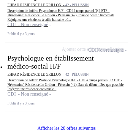
EHPAD RÉSIDENCE LE GRILLON -
42 - PÉLUSSIN
Description de l'offre: Psychologue H/F - CDI à temps partiel (0,2 ETP -
7h/semaine) Résidence Le Grillon - Pélussin (42) Prise de poste : Immédiate
Rejoignez une résidence à taille humaine où...
CDI - Non renseigné
Publié il y a 3 jours
Ajouter cette offre à ma sélection
CDI
Non renseigné
Psychologue en établissement
médico-social H/F
EHPAD RÉSIDENCE LE GRILLON -
42 - PÉLUSSIN
Description de l'offre: Poste de Psychologue H/F - CDI à temps partiel (0,2 ETP -
7h/semaine) Résidence Le Grillon - Pélussin (42) Date de début : Dès que possible
Intégrez une résidence conviviale...
CDI - Non renseigné
Publié il y a 3 jours
Afficher les 20 offres suivantes