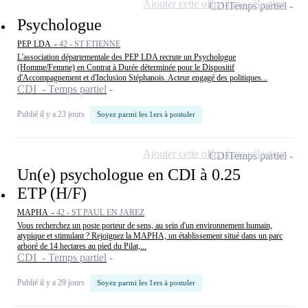
Ajouter cette offre à ma sélection
CDI
Temps partiel
Psychologue
PEP LDA -
42 - ST ETIENNE
L'association départementale des PEP LDA recrute un Psychologue
(Homme/Femme) en Contrat à Durée déterminée pour le Dispositif
d'Accompagnement et d'Inclusion Stéphanois. Acteur engagé des politiques...
CDI - Temps partiel
Publié il y a 23 jours
Soyez parmi les 1ers à postuler
Ajouter cette offre à ma sélection
CDI
Temps partiel
Un(e) psychologue en CDI à 0.25
ETP (H/F)
MAPHA -
42 - ST PAUL EN JAREZ
Vous recherchez un poste porteur de sens, au sein d'un environnement humain,
atypique et stimulant ? Rejoignez la MAPHA, un établissement situé dans un parc
arboré de 14 hectares au pied du Pilat,...
CDI - Temps partiel
Publié il y a 29 jours
Soyez parmi les 1ers à postuler