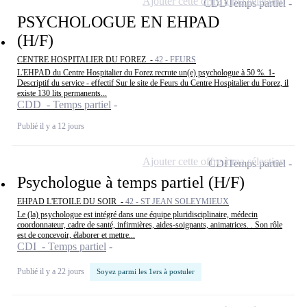
Ajouter cette offre à ma sélection
CDD
Temps partiel
PSYCHOLOGUE EN EHPAD
(H/F)
CENTRE HOSPITALIER DU FOREZ -
42 - FEURS
L'EHPAD du Centre Hospitalier du Forez recrute un(e) psychologue à 50 %. 1-
Descriptif du service - effectif Sur le site de Feurs du Centre Hospitalier du Forez, il
existe 130 lits permanents...
CDD - Temps partiel
Publié il y a 12 jours
Ajouter cette offre à ma sélection
CDI
Temps partiel
Psychologue à temps partiel (H/F)
EHPAD L'ETOILE DU SOIR -
42 - ST JEAN SOLEYMIEUX
Le (la) psychologue est intégré dans une équipe pluridisciplinaire, médecin
coordonnateur, cadre de santé, infirmières, aides-soignants, animatrices. . Son rôle
est de concevoir, élaborer et mettre...
CDI - Temps partiel
Publié il y a 22 jours
Soyez parmi les 1ers à postuler