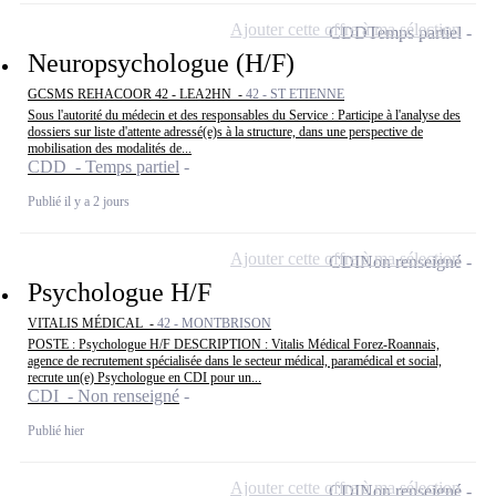
Ajouter cette offre à ma sélection
CDD
Temps partiel
Neuropsychologue (H/F)
GCSMS REHACOOR 42 - LEA2HN -
42 - ST ETIENNE
Sous l'autorité du médecin et des responsables du Service : Participe à l'analyse des
dossiers sur liste d'attente adressé(e)s à la structure, dans une perspective de
mobilisation des modalités de...
CDD - Temps partiel
Publié il y a 2 jours
Ajouter cette offre à ma sélection
CDI
Non renseigné
Psychologue H/F
VITALIS MÉDICAL -
42 - MONTBRISON
POSTE : Psychologue H/F DESCRIPTION : Vitalis Médical Forez-Roannais,
agence de recrutement spécialisée dans le secteur médical, paramédical et social,
recrute un(e) Psychologue en CDI pour un...
CDI - Non renseigné
Publié hier
Ajouter cette offre à ma sélection
CDI
Non renseigné