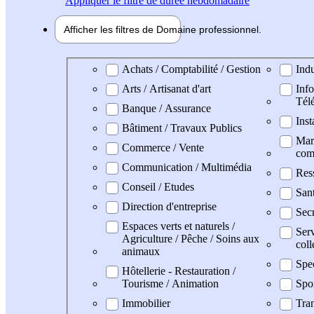
Appliquer
le filtre de durée hebdomadaire
Afficher les filtres de
Domaine pro
fessionnel
Domaine professionel
Achats / Comptabilité / Gestion
Indu
Arts / Artisanat d'art
Info
Tél
Banque / Assurance
Inst
Bâtiment / Travaux Publics
Mark
Commerce / Vente
com
Communication / Multimédia
Res
Conseil / Etudes
Sant
Direction d'entreprise
Secr
Espaces verts et naturels /
Serv
Agriculture / Pêche / Soins aux
coll
animaux
Spe
Hôtellerie - Restauration /
Tourisme / Animation
Spo
Immobilier
Tran