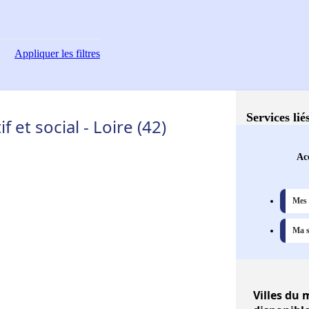
Appliquer
les filtres
Services lié
et social - Loire (42)
Acc
Mes 
Ma s
Villes
du m