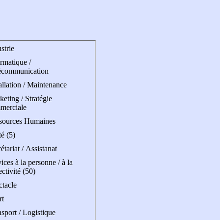
strie
rmatique /
écommunication
allation / Maintenance
eting / Stratégie
merciale
sources Humaines
é (5)
étariat / Assistanat
ices à la personne / à la
ectivité (50)
ctacle
rt
sport / Logistique