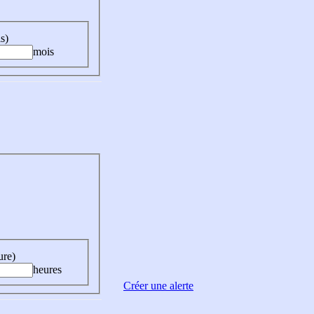
s)
mois
ure)
heures
Créer une alerte