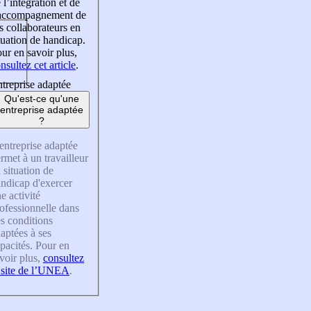
 l’intégration et de
’accompagnement de
s collaborateurs en
tuation de handicap.
ur en savoir plus,
nsultez cet article
.
treprise adaptée
Qu'est-ce qu'une
entreprise adaptée
?
entreprise adaptée
rmet à un travailleur
 situation de
ndicap d'exercer
e activité
ofessionnelle dans
s conditions
aptées à ses
pacités. Pour en
voir plus,
consultez
 site de l’UNEA
.