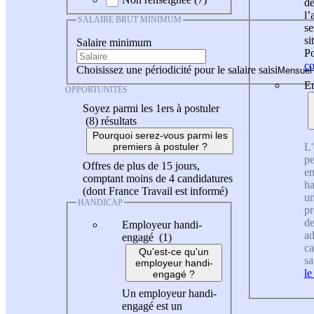
de
l
SALAIRE BRUT MINIMUM
se
si
Salaire minimum
Po
co
Choisissez une périodicité pour le salaire saisi
En
OPPORTUNITÉS
Soyez parmi les 1ers à postuler
(8)
résultats
Pourquoi serez-vous parmi les
L'
premiers à postuler ?
pe
Offres de plus de 15 jours,
en
comptant moins de 4 candidatures
ha
(dont France Travail est informé)
un
HANDICAP
pr
de
Employeur handi-
ad
engagé (1)
ca
Qu'est-ce qu'un
sa
employeur handi-
le
engagé ?
Un employeur handi-
engagé est un