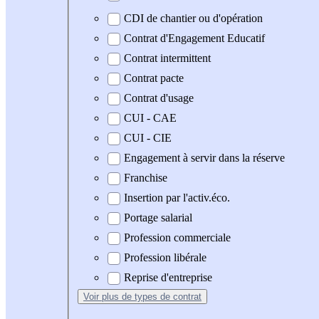
CDI de chantier ou d'opération
Contrat d'Engagement Educatif
Contrat intermittent
Contrat pacte
Contrat d'usage
CUI - CAE
CUI - CIE
Engagement à servir dans la réserve
Franchise
Insertion par l'activ.éco.
Portage salarial
Profession commerciale
Profession libérale
Reprise d'entreprise
Voir plus
de types de contrat